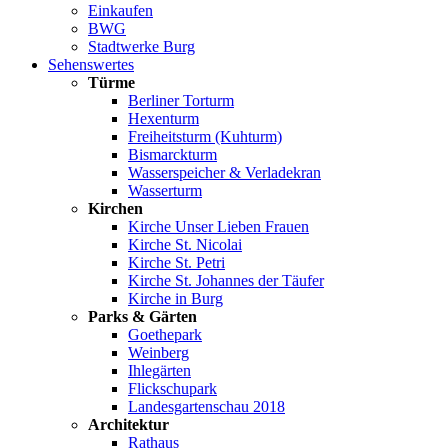
Einkaufen
BWG
Stadtwerke Burg
Sehenswertes
Türme
Berliner Torturm
Hexenturm
Freiheitsturm (Kuhturm)
Bismarckturm
Wasserspeicher & Verladekran
Wasserturm
Kirchen
Kirche Unser Lieben Frauen
Kirche St. Nicolai
Kirche St. Petri
Kirche St. Johannes der Täufer
Kirche in Burg
Parks & Gärten
Goethepark
Weinberg
Ihlegärten
Flickschupark
Landesgartenschau 2018
Architektur
Rathaus