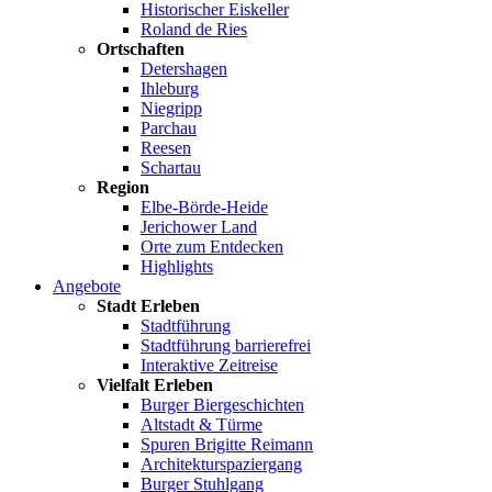
Historischer Eiskeller
Roland de Ries
Ortschaften
Detershagen
Ihleburg
Niegripp
Parchau
Reesen
Schartau
Region
Elbe-Börde-Heide
Jerichower Land
Orte zum Entdecken
Highlights
Angebote
Stadt Erleben
Stadtführung
Stadtführung barrierefrei
Interaktive Zeitreise
Vielfalt Erleben
Burger Biergeschichten
Altstadt & Türme
Spuren Brigitte Reimann
Architekturspaziergang
Burger Stuhlgang