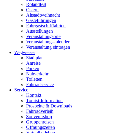
Rolandfest
Ostern
Altstadtweihnacht
Gästeführungen
Fahrgastschifffahrten
Ausstellungen
Veranstaltungsorte
Veranstaltungskalender
Veranstaltung eintragen
Wegweiser
Stadtplan
Anreise
Parken
Nahverkehr
Toiletten
Fahrradservice
Service
Kontakt
Tourist-Information
Prospekte & Downloads
Fahrradverleih
Souvenirshop
Gruppenreisen
Öffnungszeiten
Virtuell erleben