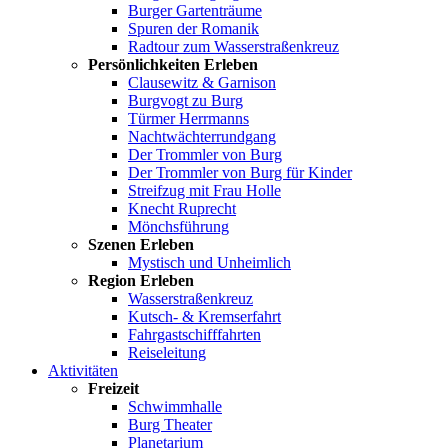
Burger Gartenträume
Spuren der Romanik
Radtour zum Wasserstraßenkreuz
Persönlichkeiten Erleben
Clausewitz & Garnison
Burgvogt zu Burg
Türmer Herrmanns
Nachtwächterrundgang
Der Trommler von Burg
Der Trommler von Burg für Kinder
Streifzug mit Frau Holle
Knecht Ruprecht
Mönchsführung
Szenen Erleben
Mystisch und Unheimlich
Region Erleben
Wasserstraßenkreuz
Kutsch- & Kremserfahrt
Fahrgastschifffahrten
Reiseleitung
Aktivitäten
Freizeit
Schwimmhalle
Burg Theater
Planetarium