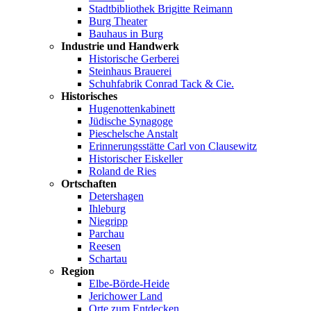
Stadtbibliothek Brigitte Reimann
Burg Theater
Bauhaus in Burg
Industrie und Handwerk
Historische Gerberei
Steinhaus Brauerei
Schuhfabrik Conrad Tack & Cie.
Historisches
Hugenottenkabinett
Jüdische Synagoge
Pieschelsche Anstalt
Erinnerungsstätte Carl von Clausewitz
Historischer Eiskeller
Roland de Ries
Ortschaften
Detershagen
Ihleburg
Niegripp
Parchau
Reesen
Schartau
Region
Elbe-Börde-Heide
Jerichower Land
Orte zum Entdecken