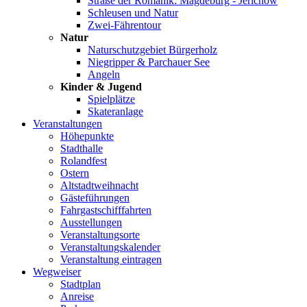
Straße der Romanik: Magdeburg - Jerichow
Schleusen und Natur
Zwei-Fährentour
Natur
Naturschutzgebiet Bürgerholz
Niegripper & Parchauer See
Angeln
Kinder & Jugend
Spielplätze
Skateranlage
Veranstaltungen
Höhepunkte
Stadthalle
Rolandfest
Ostern
Altstadtweihnacht
Gästeführungen
Fahrgastschifffahrten
Ausstellungen
Veranstaltungsorte
Veranstaltungskalender
Veranstaltung eintragen
Wegweiser
Stadtplan
Anreise