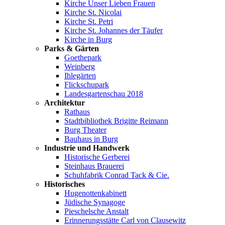
Kirche Unser Lieben Frauen
Kirche St. Nicolai
Kirche St. Petri
Kirche St. Johannes der Täufer
Kirche in Burg
Parks & Gärten
Goethepark
Weinberg
Ihlegärten
Flickschupark
Landesgartenschau 2018
Architektur
Rathaus
Stadtbibliothek Brigitte Reimann
Burg Theater
Bauhaus in Burg
Industrie und Handwerk
Historische Gerberei
Steinhaus Brauerei
Schuhfabrik Conrad Tack & Cie.
Historisches
Hugenottenkabinett
Jüdische Synagoge
Pieschelsche Anstalt
Erinnerungsstätte Carl von Clausewitz