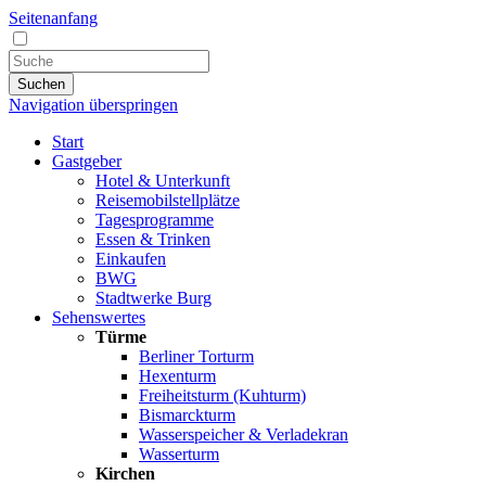
Seitenanfang
Suchen
Navigation überspringen
Start
Gastgeber
Hotel & Unterkunft
Reisemobilstellplätze
Tagesprogramme
Essen & Trinken
Einkaufen
BWG
Stadtwerke Burg
Sehenswertes
Türme
Berliner Torturm
Hexenturm
Freiheitsturm (Kuhturm)
Bismarckturm
Wasserspeicher & Verladekran
Wasserturm
Kirchen