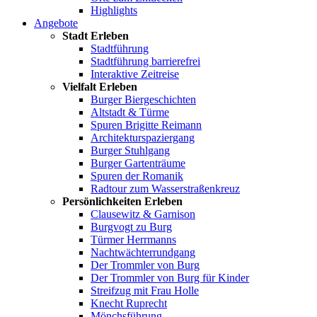
Highlights
Angebote
Stadt Erleben
Stadtführung
Stadtführung barrierefrei
Interaktive Zeitreise
Vielfalt Erleben
Burger Biergeschichten
Altstadt & Türme
Spuren Brigitte Reimann
Architekturspaziergang
Burger Stuhlgang
Burger Gartenträume
Spuren der Romanik
Radtour zum Wasserstraßenkreuz
Persönlichkeiten Erleben
Clausewitz & Garnison
Burgvogt zu Burg
Türmer Herrmanns
Nachtwächterrundgang
Der Trommler von Burg
Der Trommler von Burg für Kinder
Streifzug mit Frau Holle
Knecht Ruprecht
Mönchsführung