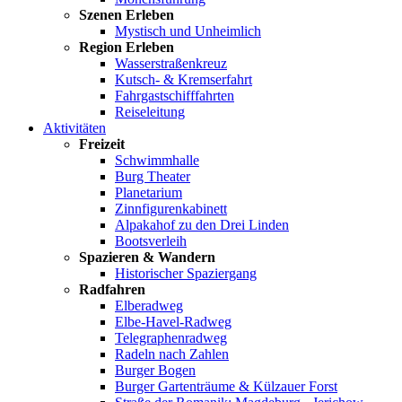
Szenen Erleben
Mystisch und Unheimlich
Region Erleben
Wasserstraßenkreuz
Kutsch- & Kremserfahrt
Fahrgastschifffahrten
Reiseleitung
Aktivitäten
Freizeit
Schwimmhalle
Burg Theater
Planetarium
Zinnfigurenkabinett
Alpakahof zu den Drei Linden
Bootsverleih
Spazieren & Wandern
Historischer Spaziergang
Radfahren
Elberadweg
Elbe-Havel-Radweg
Telegraphenradweg
Radeln nach Zahlen
Burger Bogen
Burger Gartenträume & Külzauer Forst