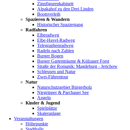
Zinnfigurenkabinett
Alpakahof zu den Drei Linden
Bootsverleih
Spazieren & Wandern
Historischer Spaziergang
Radfahren
Elberadweg
Elbe-Havel-Radweg
Telegraphenradweg
Radeln nach Zahlen
Burger Bogen
Burger Gartenträume & Külzauer Forst
Straße der Romanik: Magdeburg - Jerichow
Schleusen und Natur
Zwei-Fährentour
Natur
Naturschutzgebiet Bürgerholz
Niegripper & Parchauer See
Angeln
Kinder & Jugend
Spielplätze
Skateranlage
Veranstaltungen
Höhepunkte
Stadthalle