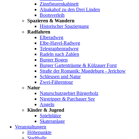
Zinnfigurenkabinett
Alpakahof zu den Drei Linden
Bootsverleih
Spazieren & Wandern
Historischer Spaziergang
Radfahren
Elberadweg
Elbe-Havel-Radweg
Telegraphenradweg
Radeln nach Zahlen
Burger Bogen
Burger Gartenträume & Külzauer Forst
Straße der Romanik: Magdeburg - Jerichow
Schleusen und Natur
Zwei-Fährentour
Natur
Naturschutzgebiet Bürgerholz
Niegripper & Parchauer See
Angeln
Kinder & Jugend
Spielplätze
Skateranlage
Veranstaltungen
Höhepunkte
Stadthalle