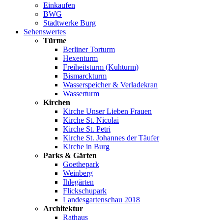
Einkaufen
BWG
Stadtwerke Burg
Sehenswertes
Türme
Berliner Torturm
Hexenturm
Freiheitsturm (Kuhturm)
Bismarckturm
Wasserspeicher & Verladekran
Wasserturm
Kirchen
Kirche Unser Lieben Frauen
Kirche St. Nicolai
Kirche St. Petri
Kirche St. Johannes der Täufer
Kirche in Burg
Parks & Gärten
Goethepark
Weinberg
Ihlegärten
Flickschupark
Landesgartenschau 2018
Architektur
Rathaus