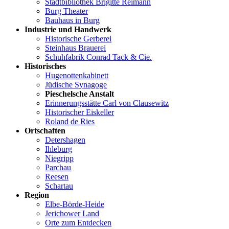
Stadtbibliothek Brigitte Reimann
Burg Theater
Bauhaus in Burg
Industrie und Handwerk
Historische Gerberei
Steinhaus Brauerei
Schuhfabrik Conrad Tack & Cie.
Historisches
Hugenottenkabinett
Jüdische Synagoge
Pieschelsche Anstalt
Erinnerungsstätte Carl von Clausewitz
Historischer Eiskeller
Roland de Ries
Ortschaften
Detershagen
Ihleburg
Niegripp
Parchau
Reesen
Schartau
Region
Elbe-Börde-Heide
Jerichower Land
Orte zum Entdecken