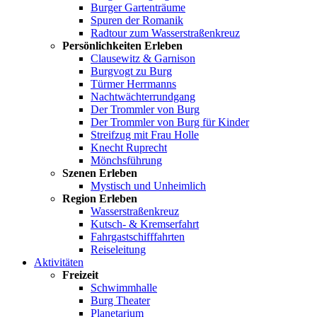
Burger Gartenträume
Spuren der Romanik
Radtour zum Wasserstraßenkreuz
Persönlichkeiten Erleben
Clausewitz & Garnison
Burgvogt zu Burg
Türmer Herrmanns
Nachtwächterrundgang
Der Trommler von Burg
Der Trommler von Burg für Kinder
Streifzug mit Frau Holle
Knecht Ruprecht
Mönchsführung
Szenen Erleben
Mystisch und Unheimlich
Region Erleben
Wasserstraßenkreuz
Kutsch- & Kremserfahrt
Fahrgastschifffahrten
Reiseleitung
Aktivitäten
Freizeit
Schwimmhalle
Burg Theater
Planetarium