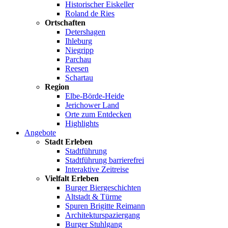
Historischer Eiskeller
Roland de Ries
Ortschaften
Detershagen
Ihleburg
Niegripp
Parchau
Reesen
Schartau
Region
Elbe-Börde-Heide
Jerichower Land
Orte zum Entdecken
Highlights
Angebote
Stadt Erleben
Stadtführung
Stadtführung barrierefrei
Interaktive Zeitreise
Vielfalt Erleben
Burger Biergeschichten
Altstadt & Türme
Spuren Brigitte Reimann
Architekturspaziergang
Burger Stuhlgang