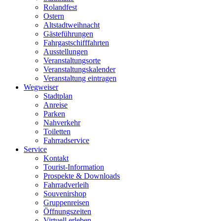
Rolandfest
Ostern
Altstadtweihnacht
Gästeführungen
Fahrgastschifffahrten
Ausstellungen
Veranstaltungsorte
Veranstaltungskalender
Veranstaltung eintragen
Wegweiser
Stadtplan
Anreise
Parken
Nahverkehr
Toiletten
Fahrradservice
Service
Kontakt
Tourist-Information
Prospekte & Downloads
Fahrradverleih
Souvenirshop
Gruppenreisen
Öffnungszeiten
Virtuell erleben