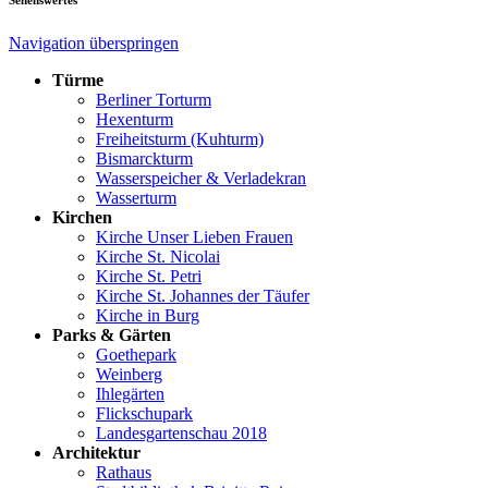
Sehenswertes
Navigation überspringen
Türme
Berliner Torturm
Hexenturm
Freiheitsturm (Kuhturm)
Bismarckturm
Wasserspeicher & Verladekran
Wasserturm
Kirchen
Kirche Unser Lieben Frauen
Kirche St. Nicolai
Kirche St. Petri
Kirche St. Johannes der Täufer
Kirche in Burg
Parks & Gärten
Goethepark
Weinberg
Ihlegärten
Flickschupark
Landesgartenschau 2018
Architektur
Rathaus