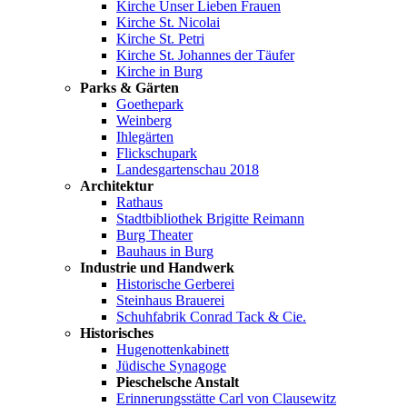
Kirche Unser Lieben Frauen
Kirche St. Nicolai
Kirche St. Petri
Kirche St. Johannes der Täufer
Kirche in Burg
Parks & Gärten
Goethepark
Weinberg
Ihlegärten
Flickschupark
Landesgartenschau 2018
Architektur
Rathaus
Stadtbibliothek Brigitte Reimann
Burg Theater
Bauhaus in Burg
Industrie und Handwerk
Historische Gerberei
Steinhaus Brauerei
Schuhfabrik Conrad Tack & Cie.
Historisches
Hugenottenkabinett
Jüdische Synagoge
Pieschelsche Anstalt
Erinnerungsstätte Carl von Clausewitz