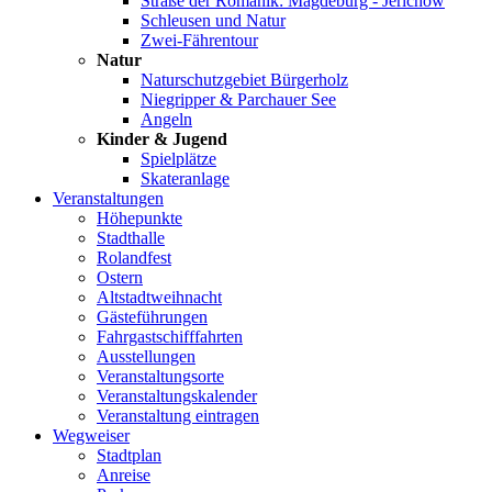
Straße der Romanik: Magdeburg - Jerichow
Schleusen und Natur
Zwei-Fährentour
Natur
Naturschutzgebiet Bürgerholz
Niegripper & Parchauer See
Angeln
Kinder & Jugend
Spielplätze
Skateranlage
Veranstaltungen
Höhepunkte
Stadthalle
Rolandfest
Ostern
Altstadtweihnacht
Gästeführungen
Fahrgastschifffahrten
Ausstellungen
Veranstaltungsorte
Veranstaltungskalender
Veranstaltung eintragen
Wegweiser
Stadtplan
Anreise