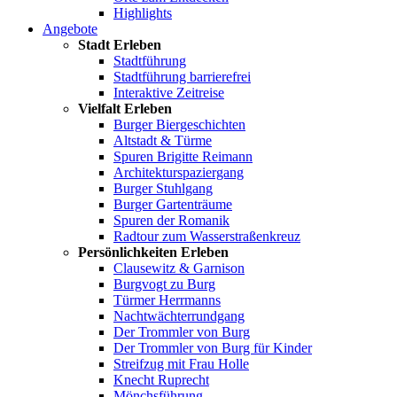
Highlights
Angebote
Stadt Erleben
Stadtführung
Stadtführung barrierefrei
Interaktive Zeitreise
Vielfalt Erleben
Burger Biergeschichten
Altstadt & Türme
Spuren Brigitte Reimann
Architekturspaziergang
Burger Stuhlgang
Burger Gartenträume
Spuren der Romanik
Radtour zum Wasserstraßenkreuz
Persönlichkeiten Erleben
Clausewitz & Garnison
Burgvogt zu Burg
Türmer Herrmanns
Nachtwächterrundgang
Der Trommler von Burg
Der Trommler von Burg für Kinder
Streifzug mit Frau Holle
Knecht Ruprecht
Mönchsführung