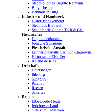
Stadtbibliothek Brigitte Reimann
Burg Theater
Bauhaus in Burg
Industrie und Handwerk
Historische Gerberei
Steinhaus Brauerei
Schuhfabrik Conrad Tack & Cie.
Historisches
Hugenottenkabinett
Jüdische Synagoge
Pieschelsche Anstalt
Erinnerungsstätte Carl von Clausewitz
Historischer Eiskeller
Roland de Ries
Ortschaften
Detershagen
Ihleburg
Niegripp
Parchau
Reesen
Schartau
Region
Elbe-Börde-Heide
Jerichower Land
Orte zum Entdecken