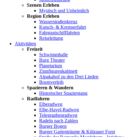
Szenen Erleben
Mystisch und Unheimlich
Region Erleben
Wasserstraßenkreuz
Kutsch- & Kremserfahrt
Fahrgastschifffahrten
Reiseleitung
Aktivitäten
Freizeit
Schwimmhalle
Burg Theater
Planetarium
Zinnfigurenkabinett
Alpakahof zu den Drei Linden
Bootsverleih
Spazieren & Wandern
Historischer Spaziergang
Radfahren
Elberadweg
Elbe-Havel-Radweg
Telegraphenradweg
Radeln nach Zahlen
Burger Bogen
Burger Gartenträume & Külzauer Forst