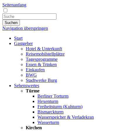
Seitenanfang
Suchen
Navigation überspringen
Start
Gastgeber
Hotel & Unterkunft
Reisemobilstellplätze
Tagesprogramme
Essen & Trinken
Einkaufen
BWG
Stadtwerke Burg
Sehenswertes
Türme
Berliner Torturm
Hexenturm
Freiheitsturm (Kuhturm)
Bismarckturm
Wasserspeicher & Verladekran
Wasserturm
Kirchen