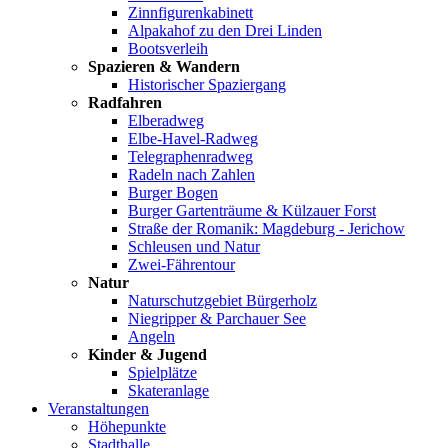
Zinnfigurenkabinett
Alpakahof zu den Drei Linden
Bootsverleih
Spazieren & Wandern
Historischer Spaziergang
Radfahren
Elberadweg
Elbe-Havel-Radweg
Telegraphenradweg
Radeln nach Zahlen
Burger Bogen
Burger Gartenträume & Külzauer Forst
Straße der Romanik: Magdeburg - Jerichow
Schleusen und Natur
Zwei-Fährentour
Natur
Naturschutzgebiet Bürgerholz
Niegripper & Parchauer See
Angeln
Kinder & Jugend
Spielplätze
Skateranlage
Veranstaltungen
Höhepunkte
Stadthalle