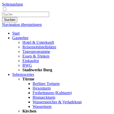
Seitenanfang
Suchen
Navigation überspringen
Start
Gastgeber
Hotel & Unterkunft
Reisemobilstellplätze
Tagesprogramme
Essen & Trinken
Einkaufen
BWG
Stadtwerke Burg
Sehenswertes
Türme
Berliner Torturm
Hexenturm
Freiheitsturm (Kuhturm)
Bismarckturm
Wasserspeicher & Verladekran
Wasserturm
Kirchen