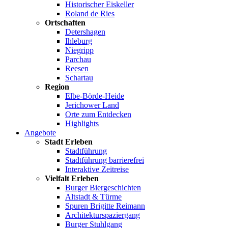
Historischer Eiskeller
Roland de Ries
Ortschaften
Detershagen
Ihleburg
Niegripp
Parchau
Reesen
Schartau
Region
Elbe-Börde-Heide
Jerichower Land
Orte zum Entdecken
Highlights
Angebote
Stadt Erleben
Stadtführung
Stadtführung barrierefrei
Interaktive Zeitreise
Vielfalt Erleben
Burger Biergeschichten
Altstadt & Türme
Spuren Brigitte Reimann
Architekturspaziergang
Burger Stuhlgang