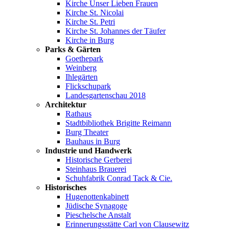
Kirche Unser Lieben Frauen
Kirche St. Nicolai
Kirche St. Petri
Kirche St. Johannes der Täufer
Kirche in Burg
Parks & Gärten
Goethepark
Weinberg
Ihlegärten
Flickschupark
Landesgartenschau 2018
Architektur
Rathaus
Stadtbibliothek Brigitte Reimann
Burg Theater
Bauhaus in Burg
Industrie und Handwerk
Historische Gerberei
Steinhaus Brauerei
Schuhfabrik Conrad Tack & Cie.
Historisches
Hugenottenkabinett
Jüdische Synagoge
Pieschelsche Anstalt
Erinnerungsstätte Carl von Clausewitz