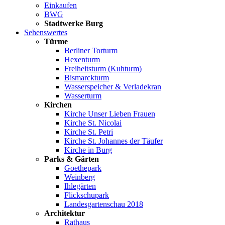
Einkaufen
BWG
Stadtwerke Burg
Sehenswertes
Türme
Berliner Torturm
Hexenturm
Freiheitsturm (Kuhturm)
Bismarckturm
Wasserspeicher & Verladekran
Wasserturm
Kirchen
Kirche Unser Lieben Frauen
Kirche St. Nicolai
Kirche St. Petri
Kirche St. Johannes der Täufer
Kirche in Burg
Parks & Gärten
Goethepark
Weinberg
Ihlegärten
Flickschupark
Landesgartenschau 2018
Architektur
Rathaus