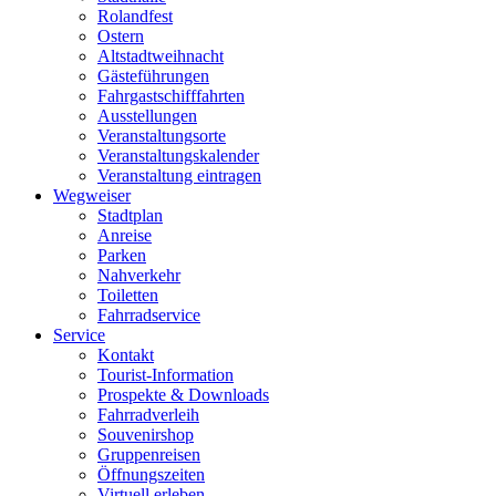
Rolandfest
Ostern
Altstadtweihnacht
Gästeführungen
Fahrgastschifffahrten
Ausstellungen
Veranstaltungsorte
Veranstaltungskalender
Veranstaltung eintragen
Wegweiser
Stadtplan
Anreise
Parken
Nahverkehr
Toiletten
Fahrradservice
Service
Kontakt
Tourist-Information
Prospekte & Downloads
Fahrradverleih
Souvenirshop
Gruppenreisen
Öffnungszeiten
Virtuell erleben