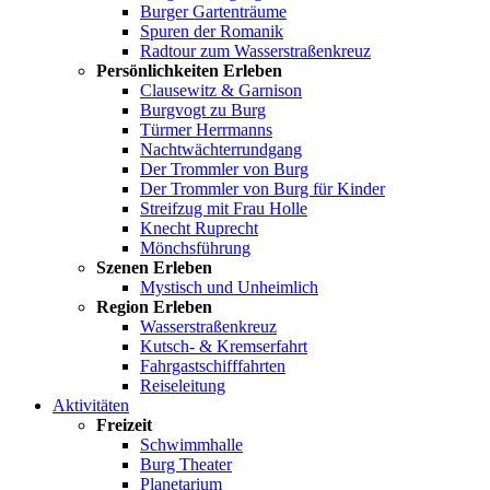
Burger Gartenträume
Spuren der Romanik
Radtour zum Wasserstraßenkreuz
Persönlichkeiten Erleben
Clausewitz & Garnison
Burgvogt zu Burg
Türmer Herrmanns
Nachtwächterrundgang
Der Trommler von Burg
Der Trommler von Burg für Kinder
Streifzug mit Frau Holle
Knecht Ruprecht
Mönchsführung
Szenen Erleben
Mystisch und Unheimlich
Region Erleben
Wasserstraßenkreuz
Kutsch- & Kremserfahrt
Fahrgastschifffahrten
Reiseleitung
Aktivitäten
Freizeit
Schwimmhalle
Burg Theater
Planetarium