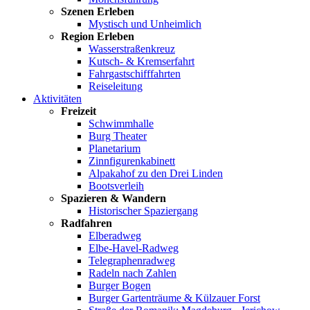
Szenen Erleben
Mystisch und Unheimlich
Region Erleben
Wasserstraßenkreuz
Kutsch- & Kremserfahrt
Fahrgastschifffahrten
Reiseleitung
Aktivitäten
Freizeit
Schwimmhalle
Burg Theater
Planetarium
Zinnfigurenkabinett
Alpakahof zu den Drei Linden
Bootsverleih
Spazieren & Wandern
Historischer Spaziergang
Radfahren
Elberadweg
Elbe-Havel-Radweg
Telegraphenradweg
Radeln nach Zahlen
Burger Bogen
Burger Gartenträume & Külzauer Forst