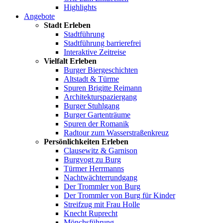
Highlights
Angebote
Stadt Erleben
Stadtführung
Stadtführung barrierefrei
Interaktive Zeitreise
Vielfalt Erleben
Burger Biergeschichten
Altstadt & Türme
Spuren Brigitte Reimann
Architekturspaziergang
Burger Stuhlgang
Burger Gartenträume
Spuren der Romanik
Radtour zum Wasserstraßenkreuz
Persönlichkeiten Erleben
Clausewitz & Garnison
Burgvogt zu Burg
Türmer Herrmanns
Nachtwächterrundgang
Der Trommler von Burg
Der Trommler von Burg für Kinder
Streifzug mit Frau Holle
Knecht Ruprecht
Mönchsführung