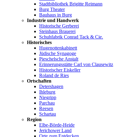
Stadtbibliothek Brigitte Reimann
Burg Theater
Bauhaus in Burg
Industrie und Handwerk
Historische Gerberei
Steinhaus Brauerei
Schuhfabrik Conrad Tack & Cie.
Historisches
Hugenottenkabinett
Jüdische Synagoge
Pieschelsche Anstalt
Erinnerungsstätte Carl von Clausewitz
Historischer Eiskeller
Roland de Ries
Ortschaften
Detershagen
Ihleburg
Niegripp
Parchau
Reesen
Schartau
Region
Elbe-Börde-Heide
Jerichower Land
Orte zum Entdecken