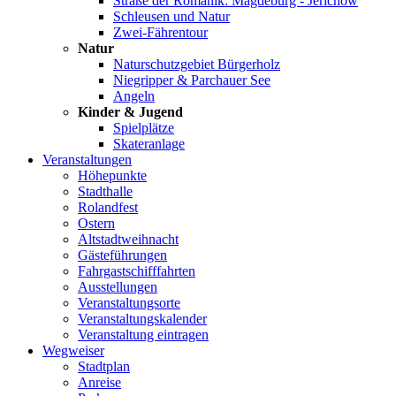
Straße der Romanik: Magdeburg - Jerichow
Schleusen und Natur
Zwei-Fährentour
Natur
Naturschutzgebiet Bürgerholz
Niegripper & Parchauer See
Angeln
Kinder & Jugend
Spielplätze
Skateranlage
Veranstaltungen
Höhepunkte
Stadthalle
Rolandfest
Ostern
Altstadtweihnacht
Gästeführungen
Fahrgastschifffahrten
Ausstellungen
Veranstaltungsorte
Veranstaltungskalender
Veranstaltung eintragen
Wegweiser
Stadtplan
Anreise