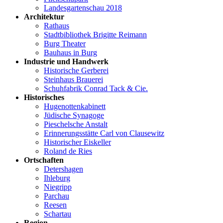
Landesgartenschau 2018
Architektur
Rathaus
Stadtbibliothek Brigitte Reimann
Burg Theater
Bauhaus in Burg
Industrie und Handwerk
Historische Gerberei
Steinhaus Brauerei
Schuhfabrik Conrad Tack & Cie.
Historisches
Hugenottenkabinett
Jüdische Synagoge
Pieschelsche Anstalt
Erinnerungsstätte Carl von Clausewitz
Historischer Eiskeller
Roland de Ries
Ortschaften
Detershagen
Ihleburg
Niegripp
Parchau
Reesen
Schartau
Region