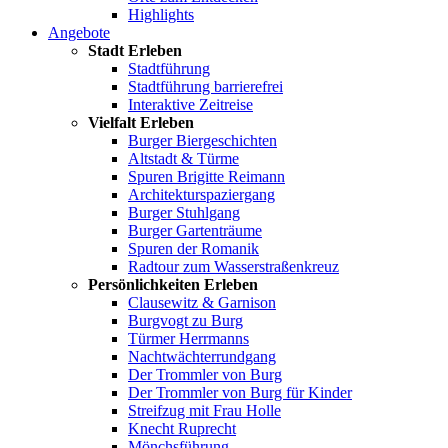
Highlights
Angebote
Stadt Erleben
Stadtführung
Stadtführung barrierefrei
Interaktive Zeitreise
Vielfalt Erleben
Burger Biergeschichten
Altstadt & Türme
Spuren Brigitte Reimann
Architekturspaziergang
Burger Stuhlgang
Burger Gartenträume
Spuren der Romanik
Radtour zum Wasserstraßenkreuz
Persönlichkeiten Erleben
Clausewitz & Garnison
Burgvogt zu Burg
Türmer Herrmanns
Nachtwächterrundgang
Der Trommler von Burg
Der Trommler von Burg für Kinder
Streifzug mit Frau Holle
Knecht Ruprecht
Mönchsführung