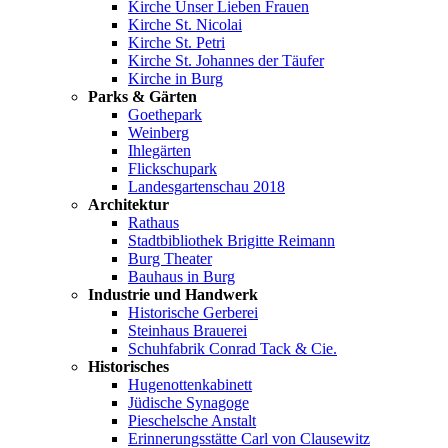
Kirche Unser Lieben Frauen
Kirche St. Nicolai
Kirche St. Petri
Kirche St. Johannes der Täufer
Kirche in Burg
Parks & Gärten
Goethepark
Weinberg
Ihlegärten
Flickschupark
Landesgartenschau 2018
Architektur
Rathaus
Stadtbibliothek Brigitte Reimann
Burg Theater
Bauhaus in Burg
Industrie und Handwerk
Historische Gerberei
Steinhaus Brauerei
Schuhfabrik Conrad Tack & Cie.
Historisches
Hugenottenkabinett
Jüdische Synagoge
Pieschelsche Anstalt
Erinnerungsstätte Carl von Clausewitz