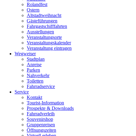
Rolandfest
Ostern
Altstadtweihnacht
Gästeführungen
Fahrgastschifffahrten
Ausstellungen
Veranstaltungsorte
Veranstaltungskalender
Veranstaltung eintragen
Wegweiser
Stadtplan
Anreise
Parken
Nahverkehr
Toiletten
Fahrradservice
Service
Kontakt
Tourist-Information
Prospekte & Downloads
Fahrradverleih
Souvenirshop
Gruppenreisen
Öffnungszeiten
Virtuell erleben