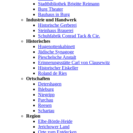
Stadtbibliothek Brigitte Reimann
Burg Theater
Bauhaus in Burg
Industrie und Handwerk
Historische Gerberei
Steinhaus Brauerei
Schuhfabrik Conrad Tack & Cie.
Historisches
Hugenottenkabinett
Jüdische Synagoge
Pieschelsche Anstalt
Erinnerungsstätte Carl von Clausewitz
Historischer Eiskeller
Roland de Ries
Ortschaften
Detershagen
Ihleburg
Niegripp
Parchau
Reesen
Schartau
Region
Elbe-Börde-Heide
Jerichower Land
Orte zum Entdecken