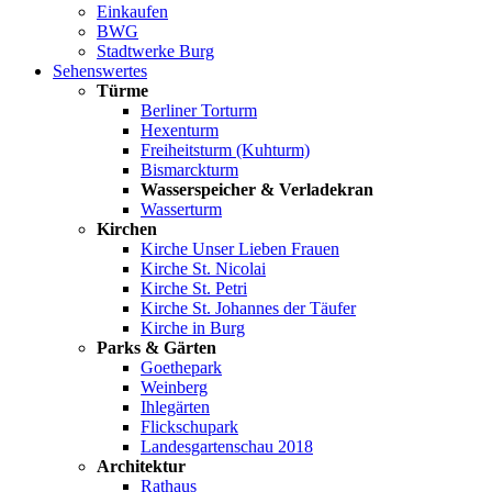
Einkaufen
BWG
Stadtwerke Burg
Sehenswertes
Türme
Berliner Torturm
Hexenturm
Freiheitsturm (Kuhturm)
Bismarckturm
Wasserspeicher & Verladekran
Wasserturm
Kirchen
Kirche Unser Lieben Frauen
Kirche St. Nicolai
Kirche St. Petri
Kirche St. Johannes der Täufer
Kirche in Burg
Parks & Gärten
Goethepark
Weinberg
Ihlegärten
Flickschupark
Landesgartenschau 2018
Architektur
Rathaus