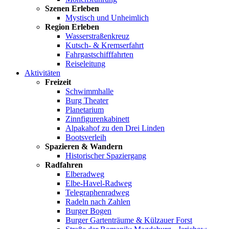
Szenen Erleben
Mystisch und Unheimlich
Region Erleben
Wasserstraßenkreuz
Kutsch- & Kremserfahrt
Fahrgastschifffahrten
Reiseleitung
Aktivitäten
Freizeit
Schwimmhalle
Burg Theater
Planetarium
Zinnfigurenkabinett
Alpakahof zu den Drei Linden
Bootsverleih
Spazieren & Wandern
Historischer Spaziergang
Radfahren
Elberadweg
Elbe-Havel-Radweg
Telegraphenradweg
Radeln nach Zahlen
Burger Bogen
Burger Gartenträume & Külzauer Forst