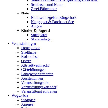
Straße der Romanik: Magdeburg - Jerichow
Schleusen und Natur
Zwei-Fährentour
Natur
Naturschutzgebiet Bürgerholz
Niegripper & Parchauer See
Angeln
Kinder & Jugend
Spielplätze
Skateranlage
Veranstaltungen
Höhepunkte
Stadthalle
Rolandfest
Ostern
Altstadtweihnacht
Gästeführungen
Fahrgastschifffahrten
Ausstellungen
Veranstaltungsorte
Veranstaltungskalender
Veranstaltung eintragen
Wegweiser
Stadtplan
Anreise