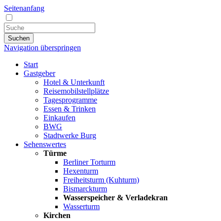
Seitenanfang
Suchen
Navigation überspringen
Start
Gastgeber
Hotel & Unterkunft
Reisemobilstellplätze
Tagesprogramme
Essen & Trinken
Einkaufen
BWG
Stadtwerke Burg
Sehenswertes
Türme
Berliner Torturm
Hexenturm
Freiheitsturm (Kuhturm)
Bismarckturm
Wasserspeicher & Verladekran
Wasserturm
Kirchen