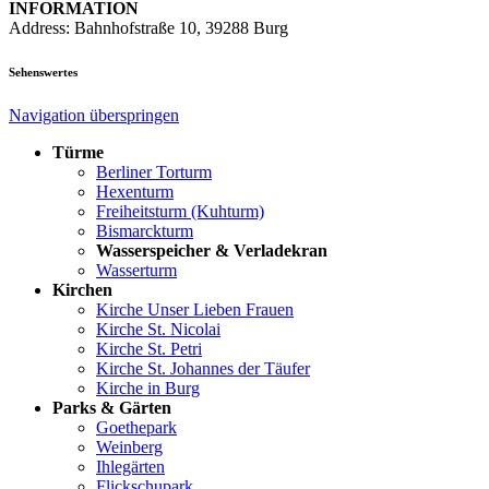
INFORMATION
Address: Bahnhofstraße 10, 39288 Burg
Sehenswertes
Navigation überspringen
Türme
Berliner Torturm
Hexenturm
Freiheitsturm (Kuhturm)
Bismarckturm
Wasserspeicher & Verladekran
Wasserturm
Kirchen
Kirche Unser Lieben Frauen
Kirche St. Nicolai
Kirche St. Petri
Kirche St. Johannes der Täufer
Kirche in Burg
Parks & Gärten
Goethepark
Weinberg
Ihlegärten
Flickschupark