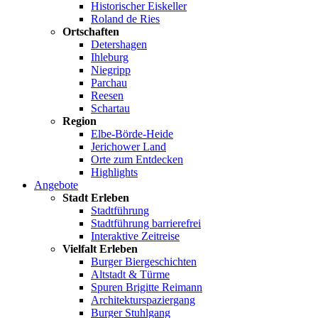
Historischer Eiskeller
Roland de Ries
Ortschaften
Detershagen
Ihleburg
Niegripp
Parchau
Reesen
Schartau
Region
Elbe-Börde-Heide
Jerichower Land
Orte zum Entdecken
Highlights
Angebote
Stadt Erleben
Stadtführung
Stadtführung barrierefrei
Interaktive Zeitreise
Vielfalt Erleben
Burger Biergeschichten
Altstadt & Türme
Spuren Brigitte Reimann
Architekturspaziergang
Burger Stuhlgang