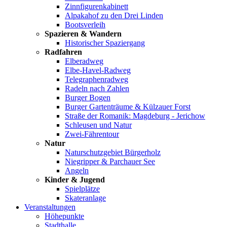
Zinnfigurenkabinett
Alpakahof zu den Drei Linden
Bootsverleih
Spazieren & Wandern
Historischer Spaziergang
Radfahren
Elberadweg
Elbe-Havel-Radweg
Telegraphenradweg
Radeln nach Zahlen
Burger Bogen
Burger Gartenträume & Külzauer Forst
Straße der Romanik: Magdeburg - Jerichow
Schleusen und Natur
Zwei-Fährentour
Natur
Naturschutzgebiet Bürgerholz
Niegripper & Parchauer See
Angeln
Kinder & Jugend
Spielplätze
Skateranlage
Veranstaltungen
Höhepunkte
Stadthalle