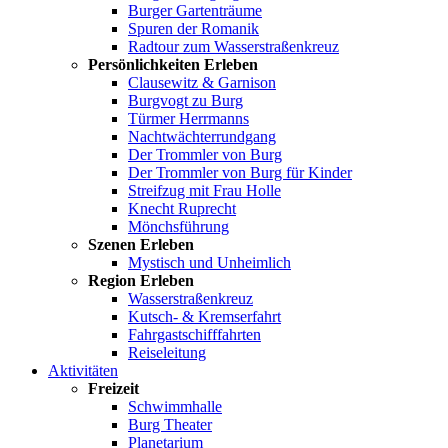
Burger Gartenträume
Spuren der Romanik
Radtour zum Wasserstraßenkreuz
Persönlichkeiten Erleben
Clausewitz & Garnison
Burgvogt zu Burg
Türmer Herrmanns
Nachtwächterrundgang
Der Trommler von Burg
Der Trommler von Burg für Kinder
Streifzug mit Frau Holle
Knecht Ruprecht
Mönchsführung
Szenen Erleben
Mystisch und Unheimlich
Region Erleben
Wasserstraßenkreuz
Kutsch- & Kremserfahrt
Fahrgastschifffahrten
Reiseleitung
Aktivitäten
Freizeit
Schwimmhalle
Burg Theater
Planetarium