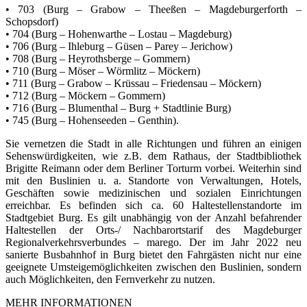
• 703 (Burg – Grabow – Theeßen – Magdeburgerforth –
Schopsdorf)
• 704 (Burg – Hohenwarthe – Lostau – Magdeburg)
• 706 (Burg – Ihleburg – Güsen – Parey – Jerichow)
• 708 (Burg – Heyrothsberge – Gommern)
• 710 (Burg – Möser – Wörmlitz – Möckern)
• 711 (Burg – Grabow – Krüssau – Friedensau – Möckern)
• 712 (Burg – Möckern – Gommern)
• 716 (Burg – Blumenthal – Burg + Stadtlinie Burg)
• 745 (Burg – Hohenseeden – Genthin).
Sie vernetzen die Stadt in alle Richtungen und führen an einigen
Sehenswürdigkeiten, wie z.B. dem Rathaus, der Stadtbibliothek
Brigitte Reimann oder dem Berliner Torturm vorbei. Weiterhin sind
mit den Buslinien u. a. Standorte von Verwaltungen, Hotels,
Geschäften sowie medizinischen und sozialen Einrichtungen
erreichbar. Es befinden sich ca. 60 Haltestellenstandorte im
Stadtgebiet Burg. Es gilt unabhängig von der Anzahl befahrender
Haltestellen der Orts-/ Nachbarortstarif des Magdeburger
Regionalverkehrsverbundes – marego. Der im Jahr 2022 neu
sanierte Busbahnhof in Burg bietet den Fahrgästen nicht nur eine
geeignete Umsteigemöglichkeiten zwischen den Buslinien, sondern
auch Möglichkeiten, den Fernverkehr zu nutzen.
MEHR INFORMATIONEN