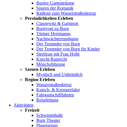
Burger Gartenträume
Spuren der Romanik
Radtour zum Wasserstraßenkreuz
Persönlichkeiten Erleben
Clausewitz & Garnison
Burgvogt zu Burg
Türmer Herrmanns
Nachtwächterrundgang
Der Trommler von Burg
Der Trommler von Burg für Kinder
Streifzug mit Frau Holle
Knecht Ruprecht
Mönchsführung
Szenen Erleben
Mystisch und Unheimlich
Region Erleben
Wasserstraßenkreuz
Kutsch- & Kremserfahrt
Fahrgastschifffahrten
Reiseleitung
Aktivitäten
Freizeit
Schwimmhalle
Burg Theater
Planetarium