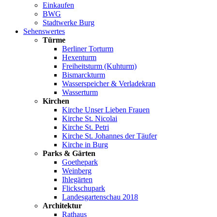
Einkaufen
BWG
Stadtwerke Burg
Sehenswertes
Türme
Berliner Torturm
Hexenturm
Freiheitsturm (Kuhturm)
Bismarckturm
Wasserspeicher & Verladekran
Wasserturm
Kirchen
Kirche Unser Lieben Frauen
Kirche St. Nicolai
Kirche St. Petri
Kirche St. Johannes der Täufer
Kirche in Burg
Parks & Gärten
Goethepark
Weinberg
Ihlegärten
Flickschupark
Landesgartenschau 2018
Architektur
Rathaus