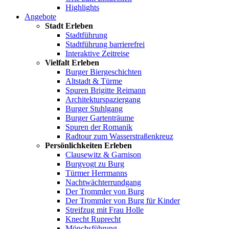
Highlights
Angebote
Stadt Erleben
Stadtführung
Stadtführung barrierefrei
Interaktive Zeitreise
Vielfalt Erleben
Burger Biergeschichten
Altstadt & Türme
Spuren Brigitte Reimann
Architekturspaziergang
Burger Stuhlgang
Burger Gartenträume
Spuren der Romanik
Radtour zum Wasserstraßenkreuz
Persönlichkeiten Erleben
Clausewitz & Garnison
Burgvogt zu Burg
Türmer Herrmanns
Nachtwächterrundgang
Der Trommler von Burg
Der Trommler von Burg für Kinder
Streifzug mit Frau Holle
Knecht Ruprecht
Mönchsführung