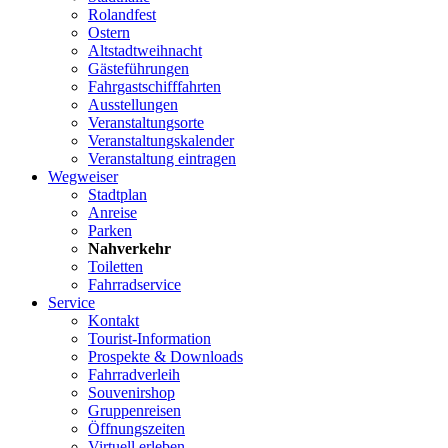
Rolandfest
Ostern
Altstadtweihnacht
Gästeführungen
Fahrgastschifffahrten
Ausstellungen
Veranstaltungsorte
Veranstaltungskalender
Veranstaltung eintragen
Wegweiser
Stadtplan
Anreise
Parken
Nahverkehr
Toiletten
Fahrradservice
Service
Kontakt
Tourist-Information
Prospekte & Downloads
Fahrradverleih
Souvenirshop
Gruppenreisen
Öffnungszeiten
Virtuell erleben