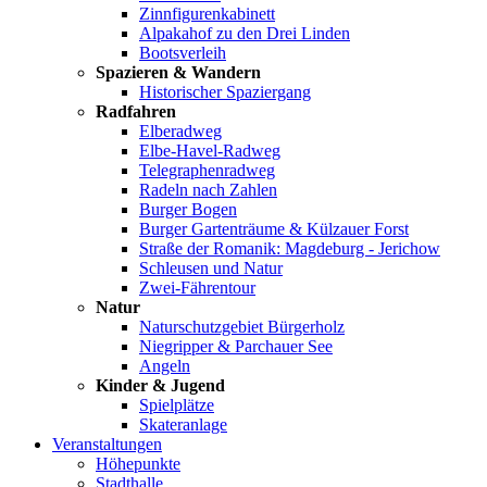
Zinnfigurenkabinett
Alpakahof zu den Drei Linden
Bootsverleih
Spazieren & Wandern
Historischer Spaziergang
Radfahren
Elberadweg
Elbe-Havel-Radweg
Telegraphenradweg
Radeln nach Zahlen
Burger Bogen
Burger Gartenträume & Külzauer Forst
Straße der Romanik: Magdeburg - Jerichow
Schleusen und Natur
Zwei-Fährentour
Natur
Naturschutzgebiet Bürgerholz
Niegripper & Parchauer See
Angeln
Kinder & Jugend
Spielplätze
Skateranlage
Veranstaltungen
Höhepunkte
Stadthalle