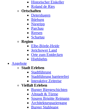
Historischer Eiskeller
Roland de Ries
Ortschaften
Detershagen
Ihleburg
Niegripp
Parchau
Reesen
Schartau
Region
Elbe-Börde-Heide
Jerichower Land
Orte zum Entdecken
Highlights
Angebote
Stadt Erleben
Stadtführung
Stadtführung barrierefrei
Interaktive Zeitreise
Vielfalt Erleben
Burger Biergeschichten
Altstadt & Türme
Spuren Brigitte Reimann
Architekturspaziergang
Burger Stuhlgang