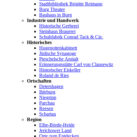
Stadtbibliothek Brigitte Reimann
Burg Theater
Bauhaus in Burg
Industrie und Handwerk
Historische Gerberei
Steinhaus Brauerei
Schuhfabrik Conrad Tack & Cie.
Historisches
Hugenottenkabinett
Jüdische Synagoge
Pieschelsche Anstalt
Erinnerungsstätte Carl von Clausewitz
Historischer Eiskeller
Roland de Ries
Ortschaften
Detershagen
Ihleburg
Niegripp
Parchau
Reesen
Schartau
Region
Elbe-Börde-Heide
Jerichower Land
Orte zum Entdecken