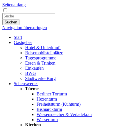
Seitenanfang
Suchen
Navigation überspringen
Start
Gastgeber
Hotel & Unterkunft
Reisemobilstellplätze
Tagesprogramme
Essen & Trinken
Einkaufen
BWG
Stadtwerke Burg
Sehenswertes
Türme
Berliner Torturm
Hexenturm
Freiheitsturm (Kuhturm)
Bismarckturm
Wasserspeicher & Verladekran
Wasserturm
Kirchen