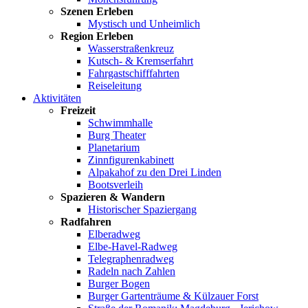
Szenen Erleben
Mystisch und Unheimlich
Region Erleben
Wasserstraßenkreuz
Kutsch- & Kremserfahrt
Fahrgastschifffahrten
Reiseleitung
Aktivitäten
Freizeit
Schwimmhalle
Burg Theater
Planetarium
Zinnfigurenkabinett
Alpakahof zu den Drei Linden
Bootsverleih
Spazieren & Wandern
Historischer Spaziergang
Radfahren
Elberadweg
Elbe-Havel-Radweg
Telegraphenradweg
Radeln nach Zahlen
Burger Bogen
Burger Gartenträume & Külzauer Forst