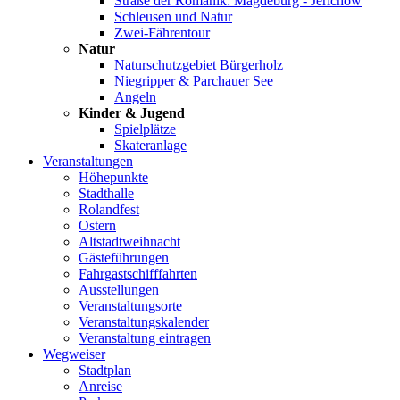
Straße der Romanik: Magdeburg - Jerichow
Schleusen und Natur
Zwei-Fährentour
Natur
Naturschutzgebiet Bürgerholz
Niegripper & Parchauer See
Angeln
Kinder & Jugend
Spielplätze
Skateranlage
Veranstaltungen
Höhepunkte
Stadthalle
Rolandfest
Ostern
Altstadtweihnacht
Gästeführungen
Fahrgastschifffahrten
Ausstellungen
Veranstaltungsorte
Veranstaltungskalender
Veranstaltung eintragen
Wegweiser
Stadtplan
Anreise