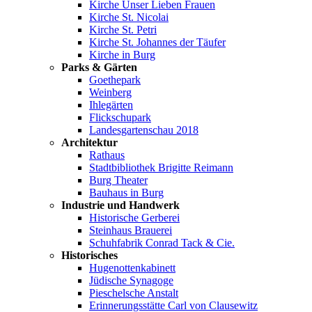
Kirche Unser Lieben Frauen
Kirche St. Nicolai
Kirche St. Petri
Kirche St. Johannes der Täufer
Kirche in Burg
Parks & Gärten
Goethepark
Weinberg
Ihlegärten
Flickschupark
Landesgartenschau 2018
Architektur
Rathaus
Stadtbibliothek Brigitte Reimann
Burg Theater
Bauhaus in Burg
Industrie und Handwerk
Historische Gerberei
Steinhaus Brauerei
Schuhfabrik Conrad Tack & Cie.
Historisches
Hugenottenkabinett
Jüdische Synagoge
Pieschelsche Anstalt
Erinnerungsstätte Carl von Clausewitz