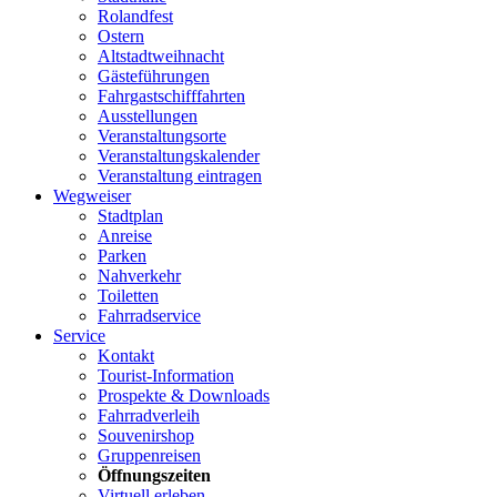
Rolandfest
Ostern
Altstadtweihnacht
Gästeführungen
Fahrgastschifffahrten
Ausstellungen
Veranstaltungsorte
Veranstaltungskalender
Veranstaltung eintragen
Wegweiser
Stadtplan
Anreise
Parken
Nahverkehr
Toiletten
Fahrradservice
Service
Kontakt
Tourist-Information
Prospekte & Downloads
Fahrradverleih
Souvenirshop
Gruppenreisen
Öffnungszeiten
Virtuell erleben