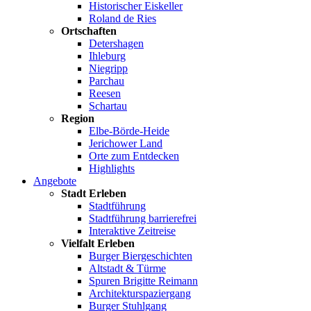
Historischer Eiskeller
Roland de Ries
Ortschaften
Detershagen
Ihleburg
Niegripp
Parchau
Reesen
Schartau
Region
Elbe-Börde-Heide
Jerichower Land
Orte zum Entdecken
Highlights
Angebote
Stadt Erleben
Stadtführung
Stadtführung barrierefrei
Interaktive Zeitreise
Vielfalt Erleben
Burger Biergeschichten
Altstadt & Türme
Spuren Brigitte Reimann
Architekturspaziergang
Burger Stuhlgang