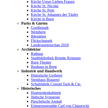
Kirche Unser Lieben Frauen
Kirche St. Nicolai
Kirche St. Petri
Kirche St. Johannes der Täufer
Kirche in Burg
Parks & Gärten
Goethepark
Weinberg
Ihlegärten
Flickschupark
Landesgartenschau 2018
Architektur
Rathaus
Stadtbibliothek Brigitte Reimann
Burg Theater
Bauhaus in Burg
Industrie und Handwerk
Historische Gerberei
Steinhaus Brauerei
Schuhfabrik Conrad Tack & Cie.
Historisches
Hugenottenkabinett
Jüdische Synagoge
Pieschelsche Anstalt
Erinnerungsstätte Carl von Clausewitz