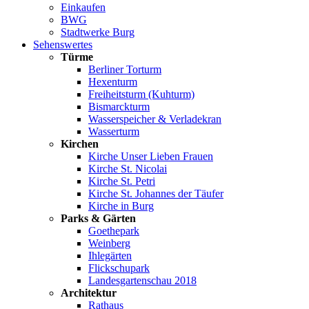
Einkaufen
BWG
Stadtwerke Burg
Sehenswertes
Türme
Berliner Torturm
Hexenturm
Freiheitsturm (Kuhturm)
Bismarckturm
Wasserspeicher & Verladekran
Wasserturm
Kirchen
Kirche Unser Lieben Frauen
Kirche St. Nicolai
Kirche St. Petri
Kirche St. Johannes der Täufer
Kirche in Burg
Parks & Gärten
Goethepark
Weinberg
Ihlegärten
Flickschupark
Landesgartenschau 2018
Architektur
Rathaus