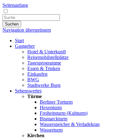
Seitenanfang
Suchen
Navigation überspringen
Start
Gastgeber
Hotel & Unterkunft
Reisemobilstellplätze
Tagesprogramme
Essen & Trinken
Einkaufen
BWG
Stadtwerke Burg
Sehenswertes
Türme
Berliner Torturm
Hexenturm
Freiheitsturm (Kuhturm)
Bismarckturm
Wasserspeicher & Verladekran
Wasserturm
Kirchen