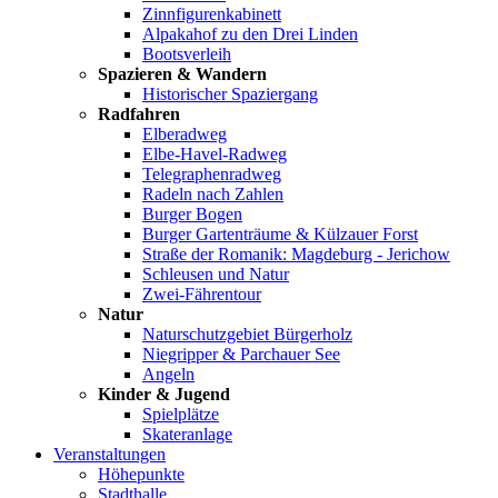
Zinnfigurenkabinett
Alpakahof zu den Drei Linden
Bootsverleih
Spazieren & Wandern
Historischer Spaziergang
Radfahren
Elberadweg
Elbe-Havel-Radweg
Telegraphenradweg
Radeln nach Zahlen
Burger Bogen
Burger Gartenträume & Külzauer Forst
Straße der Romanik: Magdeburg - Jerichow
Schleusen und Natur
Zwei-Fährentour
Natur
Naturschutzgebiet Bürgerholz
Niegripper & Parchauer See
Angeln
Kinder & Jugend
Spielplätze
Skateranlage
Veranstaltungen
Höhepunkte
Stadthalle