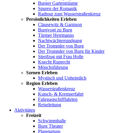
Burger Gartenträume
Spuren der Romanik
Radtour zum Wasserstraßenkreuz
Persönlichkeiten Erleben
Clausewitz & Garnison
Burgvogt zu Burg
Türmer Herrmanns
Nachtwächterrundgang
Der Trommler von Burg
Der Trommler von Burg für Kinder
Streifzug mit Frau Holle
Knecht Ruprecht
Mönchsführung
Szenen Erleben
Mystisch und Unheimlich
Region Erleben
Wasserstraßenkreuz
Kutsch- & Kremserfahrt
Fahrgastschifffahrten
Reiseleitung
Aktivitäten
Freizeit
Schwimmhalle
Burg Theater
Planetarium