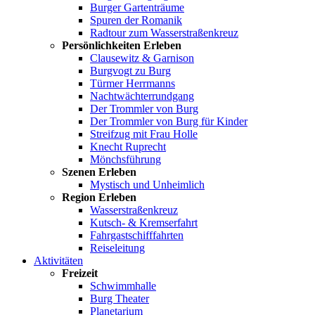
Burger Gartenträume
Spuren der Romanik
Radtour zum Wasserstraßenkreuz
Persönlichkeiten Erleben
Clausewitz & Garnison
Burgvogt zu Burg
Türmer Herrmanns
Nachtwächterrundgang
Der Trommler von Burg
Der Trommler von Burg für Kinder
Streifzug mit Frau Holle
Knecht Ruprecht
Mönchsführung
Szenen Erleben
Mystisch und Unheimlich
Region Erleben
Wasserstraßenkreuz
Kutsch- & Kremserfahrt
Fahrgastschifffahrten
Reiseleitung
Aktivitäten
Freizeit
Schwimmhalle
Burg Theater
Planetarium