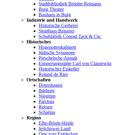
Stadtbibliothek Brigitte Reimann
Burg Theater
Bauhaus in Burg
Industrie und Handwerk
Historische Gerberei
Steinhaus Brauerei
Schuhfabrik Conrad Tack & Cie.
Historisches
Hugenottenkabinett
Jüdische Synagoge
Pieschelsche Anstalt
Erinnerungsstätte Carl von Clausewitz
Historischer Eiskeller
Roland de Ries
Ortschaften
Detershagen
Ihleburg
Niegripp
Parchau
Reesen
Schartau
Region
Elbe-Börde-Heide
Jerichower Land
Orte zum Entdecken