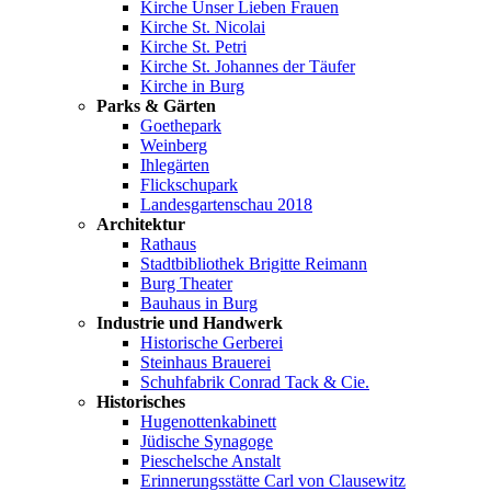
Kirche Unser Lieben Frauen
Kirche St. Nicolai
Kirche St. Petri
Kirche St. Johannes der Täufer
Kirche in Burg
Parks & Gärten
Goethepark
Weinberg
Ihlegärten
Flickschupark
Landesgartenschau 2018
Architektur
Rathaus
Stadtbibliothek Brigitte Reimann
Burg Theater
Bauhaus in Burg
Industrie und Handwerk
Historische Gerberei
Steinhaus Brauerei
Schuhfabrik Conrad Tack & Cie.
Historisches
Hugenottenkabinett
Jüdische Synagoge
Pieschelsche Anstalt
Erinnerungsstätte Carl von Clausewitz