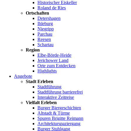
Historischer Eiskeller
Roland de Ries
Ortschaften
Detershagen
Ihleburg
Niegripp
Parchau
Reesen
Schartau
Region
Elbe-Börde-Heide
Jerichower Land
Orte zum Entdecken
Highlights
Angebote
Stadt Erleben
Stadtführung
Stadtführung barrierefrei
Interaktive Zeitreise
Vielfalt Erleben
Burger Biergeschichten
Altstadt & Türme
Spuren Brigitte Reimann
Architekturspaziergang
Burger Stuhlgang