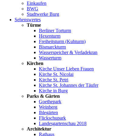
Einkaufen
BWG
Stadtwerke Burg
Sehenswertes
Türme
Berliner Torturm
Hexenturm
Freiheitsturm (Kuhturm)
Bismarckturm
Wasserspeicher & Verladekran
Wasserturm
Kirchen
Kirche Unser Lieben Frauen
Kirche St. Nicolai
Kirche St. Petri
Kirche St. Johannes der Täufer
Kirche in Burg
Parks & Gärten
Goethepark
Weinberg
Ihlegärten
Flickschupark
Landesgartenschau 2018
Architektur
Rathaus