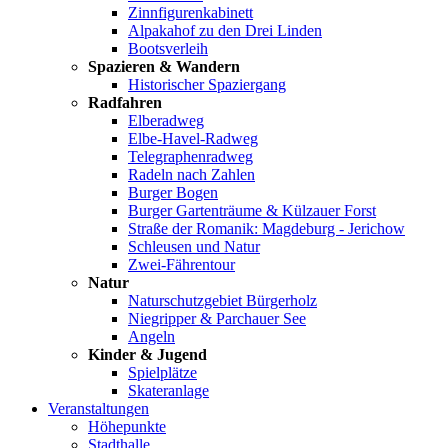
Zinnfigurenkabinett
Alpakahof zu den Drei Linden
Bootsverleih
Spazieren & Wandern
Historischer Spaziergang
Radfahren
Elberadweg
Elbe-Havel-Radweg
Telegraphenradweg
Radeln nach Zahlen
Burger Bogen
Burger Gartenträume & Külzauer Forst
Straße der Romanik: Magdeburg - Jerichow
Schleusen und Natur
Zwei-Fährentour
Natur
Naturschutzgebiet Bürgerholz
Niegripper & Parchauer See
Angeln
Kinder & Jugend
Spielplätze
Skateranlage
Veranstaltungen
Höhepunkte
Stadthalle