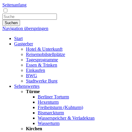
Seitenanfang
Suchen
Navigation überspringen
Start
Gastgeber
Hotel & Unterkunft
Reisemobilstellplätze
Tagesprogramme
Essen & Trinken
Einkaufen
BWG
Stadtwerke Burg
Sehenswertes
Türme
Berliner Torturm
Hexenturm
Freiheitsturm (Kuhturm)
Bismarckturm
Wasserspeicher & Verladekran
Wasserturm
Kirchen