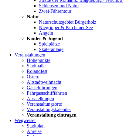
Straße der Romanik: Magdeburg - Jerichow
Schleusen und Natur
Zwei-Fährentour
Natur
Naturschutzgebiet Bürgerholz
Niegripper & Parchauer See
Angeln
Kinder & Jugend
Spielplätze
Skateranlage
Veranstaltungen
Höhepunkte
Stadthalle
Rolandfest
Ostern
Altstadtweihnacht
Gästeführungen
Fahrgastschifffahrten
Ausstellungen
Veranstaltungsorte
Veranstaltungskalender
Veranstaltung eintragen
Wegweiser
Stadtplan
Anreise