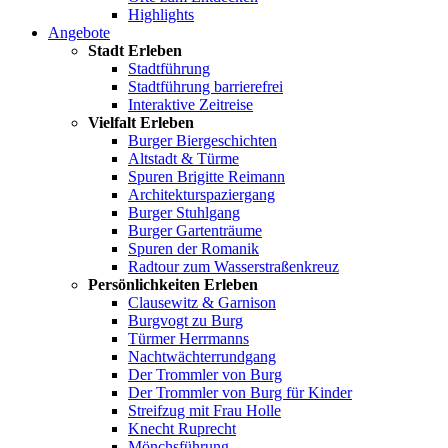
Highlights
Angebote
Stadt Erleben
Stadtführung
Stadtführung barrierefrei
Interaktive Zeitreise
Vielfalt Erleben
Burger Biergeschichten
Altstadt & Türme
Spuren Brigitte Reimann
Architekturspaziergang
Burger Stuhlgang
Burger Gartenträume
Spuren der Romanik
Radtour zum Wasserstraßenkreuz
Persönlichkeiten Erleben
Clausewitz & Garnison
Burgvogt zu Burg
Türmer Herrmanns
Nachtwächterrundgang
Der Trommler von Burg
Der Trommler von Burg für Kinder
Streifzug mit Frau Holle
Knecht Ruprecht
Mönchsführung