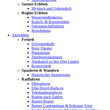
Szenen Erleben
Mystisch und Unheimlich
Region Erleben
Wasserstraßenkreuz
Kutsch- & Kremserfahrt
Fahrgastschifffahrten
Reiseleitung
Aktivitäten
Freizeit
Schwimmhalle
Burg Theater
Planetarium
Zinnfigurenkabinett
Alpakahof zu den Drei Linden
Bootsverleih
Spazieren & Wandern
Historischer Spaziergang
Radfahren
Elberadweg
Elbe-Havel-Radweg
Telegraphenradweg
Radeln nach Zahlen
Burger Bogen
Burger Gartenträume & Külzauer Forst