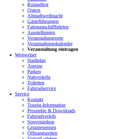
Rolandfest
Ostern
Altstadtweihnacht
Gästeführungen
Fahrgastschifffahrten
Ausstellungen
Veranstaltungsorte
Veranstaltungskalender
Veranstaltung eintragen
Wegweiser
Stadtplan
Anreise
Parken
Nahverkehr
Toiletten
Fahrradservice
Service
Kontakt
Tourist-Information
Prospekte & Downloads
Fahrradverleih
Souvenirshop
Gruppenreisen
Öffnungszeiten
Virtuell erleben