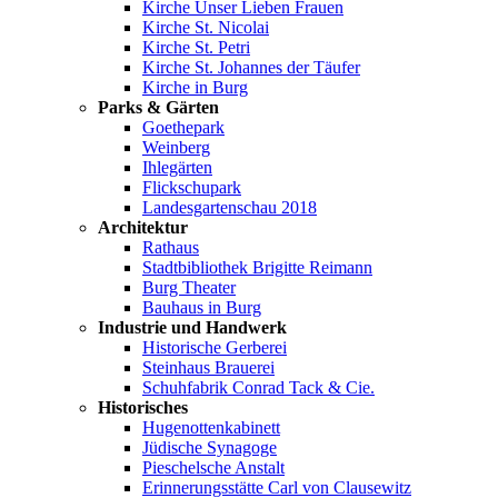
Kirche Unser Lieben Frauen
Kirche St. Nicolai
Kirche St. Petri
Kirche St. Johannes der Täufer
Kirche in Burg
Parks & Gärten
Goethepark
Weinberg
Ihlegärten
Flickschupark
Landesgartenschau 2018
Architektur
Rathaus
Stadtbibliothek Brigitte Reimann
Burg Theater
Bauhaus in Burg
Industrie und Handwerk
Historische Gerberei
Steinhaus Brauerei
Schuhfabrik Conrad Tack & Cie.
Historisches
Hugenottenkabinett
Jüdische Synagoge
Pieschelsche Anstalt
Erinnerungsstätte Carl von Clausewitz