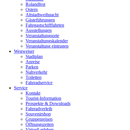
Rolandfest
Ostern
Altstadtweihnacht
Gästeführungen
Fahrgastschifffahrten
Ausstellungen
Veranstaltungsorte
Veranstaltungskalender
Veranstaltung eintragen
Wegweiser
Stadtplan
Anreise
Parken
Nahverkehr
Toiletten
Fahrradservice
Service
Kontakt
Tourist-Information
Prospekte & Downloads
Fahrradverleih
Souvenirshop
Gruppenreisen
Öffnungszeiten
Virtuell erleben