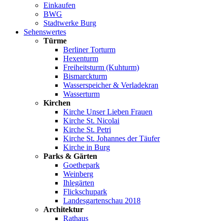
Einkaufen
BWG
Stadtwerke Burg
Sehenswertes
Türme
Berliner Torturm
Hexenturm
Freiheitsturm (Kuhturm)
Bismarckturm
Wasserspeicher & Verladekran
Wasserturm
Kirchen
Kirche Unser Lieben Frauen
Kirche St. Nicolai
Kirche St. Petri
Kirche St. Johannes der Täufer
Kirche in Burg
Parks & Gärten
Goethepark
Weinberg
Ihlegärten
Flickschupark
Landesgartenschau 2018
Architektur
Rathaus