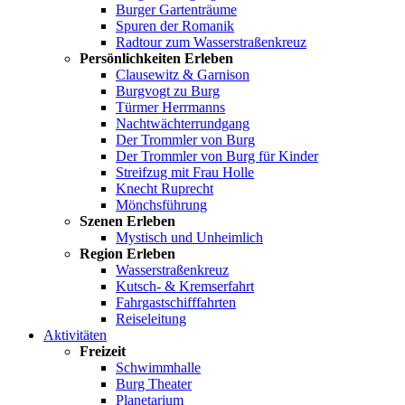
Burger Gartenträume
Spuren der Romanik
Radtour zum Wasserstraßenkreuz
Persönlichkeiten Erleben
Clausewitz & Garnison
Burgvogt zu Burg
Türmer Herrmanns
Nachtwächterrundgang
Der Trommler von Burg
Der Trommler von Burg für Kinder
Streifzug mit Frau Holle
Knecht Ruprecht
Mönchsführung
Szenen Erleben
Mystisch und Unheimlich
Region Erleben
Wasserstraßenkreuz
Kutsch- & Kremserfahrt
Fahrgastschifffahrten
Reiseleitung
Aktivitäten
Freizeit
Schwimmhalle
Burg Theater
Planetarium