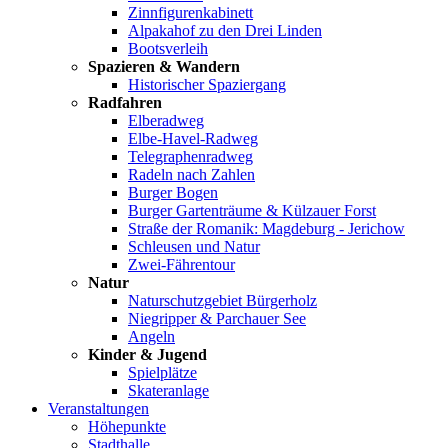
Zinnfigurenkabinett
Alpakahof zu den Drei Linden
Bootsverleih
Spazieren & Wandern
Historischer Spaziergang
Radfahren
Elberadweg
Elbe-Havel-Radweg
Telegraphenradweg
Radeln nach Zahlen
Burger Bogen
Burger Gartenträume & Külzauer Forst
Straße der Romanik: Magdeburg - Jerichow
Schleusen und Natur
Zwei-Fährentour
Natur
Naturschutzgebiet Bürgerholz
Niegripper & Parchauer See
Angeln
Kinder & Jugend
Spielplätze
Skateranlage
Veranstaltungen
Höhepunkte
Stadthalle