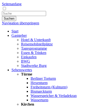
Seitenanfang
Suchen
Navigation überspringen
Start
Gastgeber
Hotel & Unterkunft
Reisemobilstellplätze
Tagesprogramme
Essen & Trinken
Einkaufen
BWG
Stadtwerke Burg
Sehenswertes
Türme
Berliner Torturm
Hexenturm
Freiheitsturm (Kuhturm)
Bismarckturm
Wasserspeicher & Verladekran
Wasserturm
Kirchen