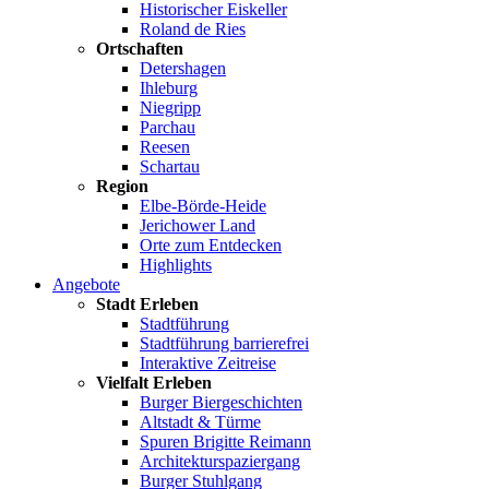
Historischer Eiskeller
Roland de Ries
Ortschaften
Detershagen
Ihleburg
Niegripp
Parchau
Reesen
Schartau
Region
Elbe-Börde-Heide
Jerichower Land
Orte zum Entdecken
Highlights
Angebote
Stadt Erleben
Stadtführung
Stadtführung barrierefrei
Interaktive Zeitreise
Vielfalt Erleben
Burger Biergeschichten
Altstadt & Türme
Spuren Brigitte Reimann
Architekturspaziergang
Burger Stuhlgang