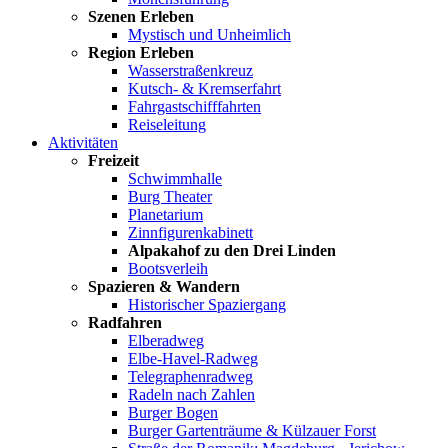
Szenen Erleben
Mystisch und Unheimlich
Region Erleben
Wasserstraßenkreuz
Kutsch- & Kremserfahrt
Fahrgastschifffahrten
Reiseleitung
Aktivitäten
Freizeit
Schwimmhalle
Burg Theater
Planetarium
Zinnfigurenkabinett
Alpakahof zu den Drei Linden
Bootsverleih
Spazieren & Wandern
Historischer Spaziergang
Radfahren
Elberadweg
Elbe-Havel-Radweg
Telegraphenradweg
Radeln nach Zahlen
Burger Bogen
Burger Gartenträume & Külzauer Forst