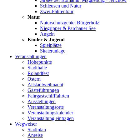
Straße der Romanik: Magdeburg - Jerichow
Schleusen und Natur
Zwei-Fährentour
Natur
Naturschutzgebiet Bürgerholz
Niegripper & Parchauer See
Angeln
Kinder & Jugend
Spielplätze
Skateranlage
Veranstaltungen
Höhepunkte
Stadthalle
Rolandfest
Ostern
Altstadtweihnacht
Gästeführungen
Fahrgastschifffahrten
Ausstellungen
Veranstaltungsorte
Veranstaltungskalender
Veranstaltung eintragen
Wegweiser
Stadtplan
Anreise