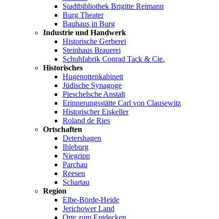
Stadtbibliothek Brigitte Reimann
Burg Theater
Bauhaus in Burg
Industrie und Handwerk
Historische Gerberei
Steinhaus Brauerei
Schuhfabrik Conrad Tack & Cie.
Historisches
Hugenottenkabinett
Jüdische Synagoge
Pieschelsche Anstalt
Erinnerungsstätte Carl von Clausewitz
Historischer Eiskeller
Roland de Ries
Ortschaften
Detershagen
Ihleburg
Niegripp
Parchau
Reesen
Schartau
Region
Elbe-Börde-Heide
Jerichower Land
Orte zum Entdecken