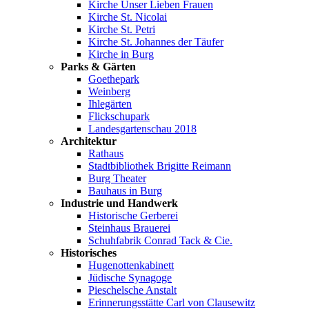
Kirche Unser Lieben Frauen
Kirche St. Nicolai
Kirche St. Petri
Kirche St. Johannes der Täufer
Kirche in Burg
Parks & Gärten
Goethepark
Weinberg
Ihlegärten
Flickschupark
Landesgartenschau 2018
Architektur
Rathaus
Stadtbibliothek Brigitte Reimann
Burg Theater
Bauhaus in Burg
Industrie und Handwerk
Historische Gerberei
Steinhaus Brauerei
Schuhfabrik Conrad Tack & Cie.
Historisches
Hugenottenkabinett
Jüdische Synagoge
Pieschelsche Anstalt
Erinnerungsstätte Carl von Clausewitz