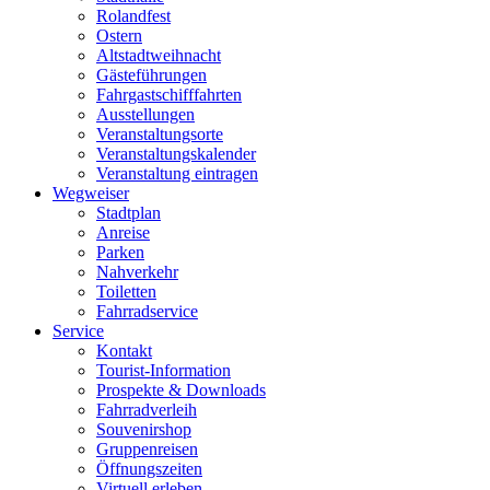
Rolandfest
Ostern
Altstadtweihnacht
Gästeführungen
Fahrgastschifffahrten
Ausstellungen
Veranstaltungsorte
Veranstaltungskalender
Veranstaltung eintragen
Wegweiser
Stadtplan
Anreise
Parken
Nahverkehr
Toiletten
Fahrradservice
Service
Kontakt
Tourist-Information
Prospekte & Downloads
Fahrradverleih
Souvenirshop
Gruppenreisen
Öffnungszeiten
Virtuell erleben