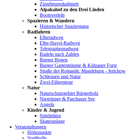
Zinnfigurenkabinett
Alpakahof zu den Drei Linden
Bootsverleih
Spazieren & Wandern
Historischer Spaziergang
Radfahren
Elberadweg
Elbe-Havel-Radweg
Telegraphenradweg
Radeln nach Zahlen
Burger Bogen
Burger Gartenträume & Külzauer Forst
Straße der Romanik: Magdeburg - Jerichow
Schleusen und Natur
Zwei-Fährentour
Natur
Naturschutzgebiet Bürgerholz
Niegripper & Parchauer See
Angeln
Kinder & Jugend
Spielplätze
Skateranlage
Veranstaltungen
Höhepunkte
Stadthalle