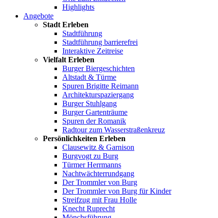
Highlights
Angebote
Stadt Erleben
Stadtführung
Stadtführung barrierefrei
Interaktive Zeitreise
Vielfalt Erleben
Burger Biergeschichten
Altstadt & Türme
Spuren Brigitte Reimann
Architekturspaziergang
Burger Stuhlgang
Burger Gartenträume
Spuren der Romanik
Radtour zum Wasserstraßenkreuz
Persönlichkeiten Erleben
Clausewitz & Garnison
Burgvogt zu Burg
Türmer Herrmanns
Nachtwächterrundgang
Der Trommler von Burg
Der Trommler von Burg für Kinder
Streifzug mit Frau Holle
Knecht Ruprecht
Mönchsführung