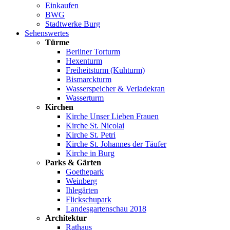
Einkaufen
BWG
Stadtwerke Burg
Sehenswertes
Türme
Berliner Torturm
Hexenturm
Freiheitsturm (Kuhturm)
Bismarckturm
Wasserspeicher & Verladekran
Wasserturm
Kirchen
Kirche Unser Lieben Frauen
Kirche St. Nicolai
Kirche St. Petri
Kirche St. Johannes der Täufer
Kirche in Burg
Parks & Gärten
Goethepark
Weinberg
Ihlegärten
Flickschupark
Landesgartenschau 2018
Architektur
Rathaus