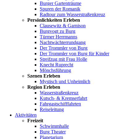
Burger Gartenträume
Spuren der Romanik
Radtour zum Wasserstraßenkreuz
Persönlichkeiten Erleben
Clausewitz & Garnison
Burgvogt zu Burg
Türmer Herrmanns
Nachtwächterrundgang
Der Trommler von Burg
Der Trommler von Burg für Kinder
Streifzug mit Frau Holle
Knecht Ruprecht
Mönchsführung
Szenen Erleben
Mystisch und Unheimlich
Region Erleben
Wasserstraßenkreuz
Kutsch- & Kremserfahrt
Fahrgastschifffahrten
Reiseleitung
Aktivitäten
Freizeit
Schwimmhalle
Burg Theater
Planetarium