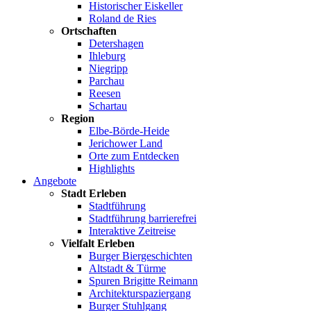
Historischer Eiskeller
Roland de Ries
Ortschaften
Detershagen
Ihleburg
Niegripp
Parchau
Reesen
Schartau
Region
Elbe-Börde-Heide
Jerichower Land
Orte zum Entdecken
Highlights
Angebote
Stadt Erleben
Stadtführung
Stadtführung barrierefrei
Interaktive Zeitreise
Vielfalt Erleben
Burger Biergeschichten
Altstadt & Türme
Spuren Brigitte Reimann
Architekturspaziergang
Burger Stuhlgang