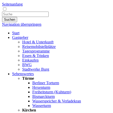
Seitenanfang
Suchen
Navigation überspringen
Start
Gastgeber
Hotel & Unterkunft
Reisemobilstellplätze
Tagesprogramme
Essen & Trinken
Einkaufen
BWG
Stadtwerke Burg
Sehenswertes
Türme
Berliner Torturm
Hexenturm
Freiheitsturm (Kuhturm)
Bismarckturm
Wasserspeicher & Verladekran
Wasserturm
Kirchen