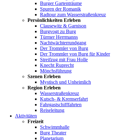
Burger Gartenträume
Spuren der Romanik
Radtour zum Wasserstraßenkreuz
Persönlichkeiten Erleben
Clausewitz & Garnison
Burgvogt zu Burg
Türmer Herrmanns
Nachtwächterrundgang
Der Trommler von Burg
Der Trommler von Burg für Kinder
Streifzug mit Frau Holle
Knecht Ruprecht
Mönchsführung
Szenen Erleben
Mystisch und Unheimlich
Region Erleben
Wasserstraßenkreuz
Kutsch- & Kremserfahrt
Fahrgastschifffahrten
Reiseleitung
Aktivitäten
Freizeit
Schwimmhalle
Burg Theater
Planetarium