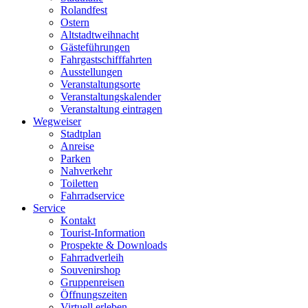
Rolandfest
Ostern
Altstadtweihnacht
Gästeführungen
Fahrgastschifffahrten
Ausstellungen
Veranstaltungsorte
Veranstaltungskalender
Veranstaltung eintragen
Wegweiser
Stadtplan
Anreise
Parken
Nahverkehr
Toiletten
Fahrradservice
Service
Kontakt
Tourist-Information
Prospekte & Downloads
Fahrradverleih
Souvenirshop
Gruppenreisen
Öffnungszeiten
Virtuell erleben