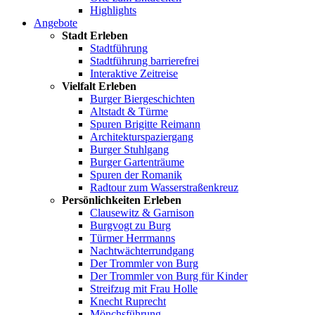
Highlights
Angebote
Stadt Erleben
Stadtführung
Stadtführung barrierefrei
Interaktive Zeitreise
Vielfalt Erleben
Burger Biergeschichten
Altstadt & Türme
Spuren Brigitte Reimann
Architekturspaziergang
Burger Stuhlgang
Burger Gartenträume
Spuren der Romanik
Radtour zum Wasserstraßenkreuz
Persönlichkeiten Erleben
Clausewitz & Garnison
Burgvogt zu Burg
Türmer Herrmanns
Nachtwächterrundgang
Der Trommler von Burg
Der Trommler von Burg für Kinder
Streifzug mit Frau Holle
Knecht Ruprecht
Mönchsführung