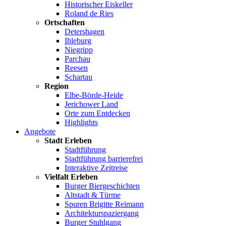
Historischer Eiskeller
Roland de Ries
Ortschaften
Detershagen
Ihleburg
Niegripp
Parchau
Reesen
Schartau
Region
Elbe-Börde-Heide
Jerichower Land
Orte zum Entdecken
Highlights
Angebote
Stadt Erleben
Stadtführung
Stadtführung barrierefrei
Interaktive Zeitreise
Vielfalt Erleben
Burger Biergeschichten
Altstadt & Türme
Spuren Brigitte Reimann
Architekturspaziergang
Burger Stuhlgang