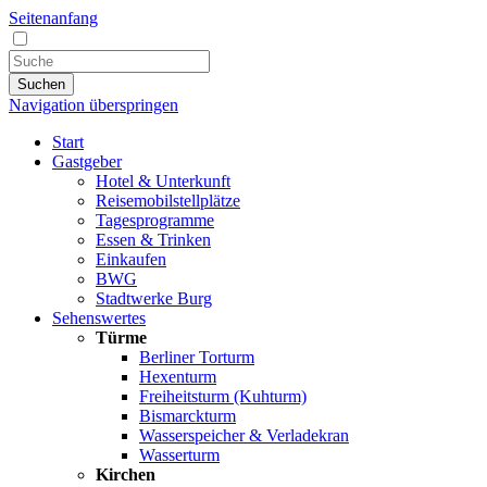
Seitenanfang
Suchen
Navigation überspringen
Start
Gastgeber
Hotel & Unterkunft
Reisemobilstellplätze
Tagesprogramme
Essen & Trinken
Einkaufen
BWG
Stadtwerke Burg
Sehenswertes
Türme
Berliner Torturm
Hexenturm
Freiheitsturm (Kuhturm)
Bismarckturm
Wasserspeicher & Verladekran
Wasserturm
Kirchen