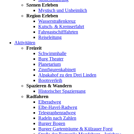
Szenen Erleben
Mystisch und Unheimlich
Region Erleben
Wasserstraßenkreuz
Kutsch- & Kremserfahrt
Fahrgastschifffahrten
Reiseleitung
Aktivitäten
Freizeit
Schwimmhalle
Burg Theater
Planetarium
Zinnfigurenkabinett
Alpakahof zu den Drei Linden
Bootsverleih
Spazieren & Wandern
Historischer Spaziergang
Radfahren
Elberadweg
Elbe-Havel-Radweg
Telegraphenradweg
Radeln nach Zahlen
Burger Bogen
Burger Gartenträume & Külzauer Forst