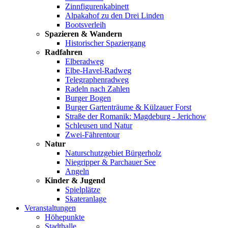
Zinnfigurenkabinett
Alpakahof zu den Drei Linden
Bootsverleih
Spazieren & Wandern
Historischer Spaziergang
Radfahren
Elberadweg
Elbe-Havel-Radweg
Telegraphenradweg
Radeln nach Zahlen
Burger Bogen
Burger Gartenträume & Külzauer Forst
Straße der Romanik: Magdeburg - Jerichow
Schleusen und Natur
Zwei-Fährentour
Natur
Naturschutzgebiet Bürgerholz
Niegripper & Parchauer See
Angeln
Kinder & Jugend
Spielplätze
Skateranlage
Veranstaltungen
Höhepunkte
Stadthalle