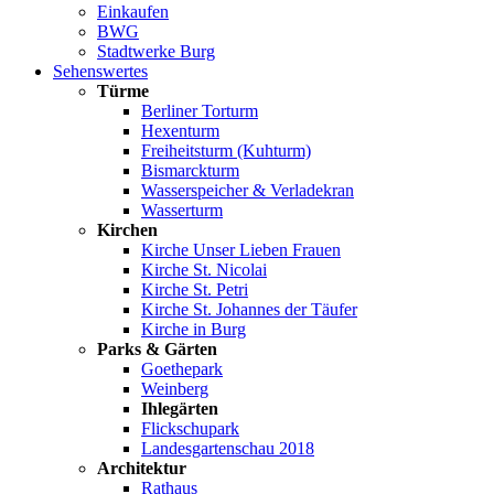
Einkaufen
BWG
Stadtwerke Burg
Sehenswertes
Türme
Berliner Torturm
Hexenturm
Freiheitsturm (Kuhturm)
Bismarckturm
Wasserspeicher & Verladekran
Wasserturm
Kirchen
Kirche Unser Lieben Frauen
Kirche St. Nicolai
Kirche St. Petri
Kirche St. Johannes der Täufer
Kirche in Burg
Parks & Gärten
Goethepark
Weinberg
Ihlegärten
Flickschupark
Landesgartenschau 2018
Architektur
Rathaus