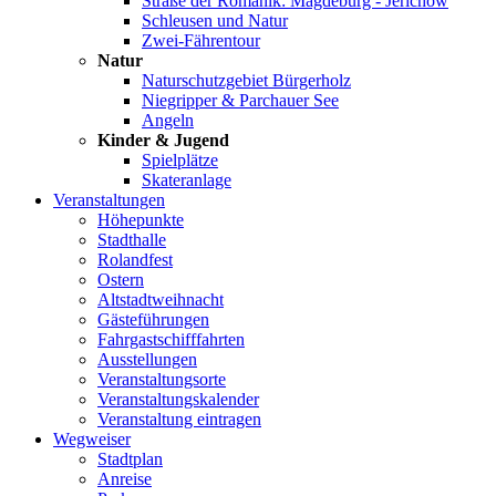
Straße der Romanik: Magdeburg - Jerichow
Schleusen und Natur
Zwei-Fährentour
Natur
Naturschutzgebiet Bürgerholz
Niegripper & Parchauer See
Angeln
Kinder & Jugend
Spielplätze
Skateranlage
Veranstaltungen
Höhepunkte
Stadthalle
Rolandfest
Ostern
Altstadtweihnacht
Gästeführungen
Fahrgastschifffahrten
Ausstellungen
Veranstaltungsorte
Veranstaltungskalender
Veranstaltung eintragen
Wegweiser
Stadtplan
Anreise