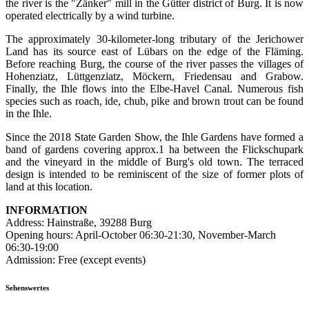
the river is the "Zänker" mill in the Gütter district of Burg. It is now
operated electrically by a wind turbine.
The approximately 30-kilometer-long tributary of the Jerichower
Land has its source east of Lübars on the edge of the Fläming.
Before reaching Burg, the course of the river passes the villages of
Hohenziatz, Lüttgenziatz, Möckern, Friedensau and Grabow.
Finally, the Ihle flows into the Elbe-Havel Canal. Numerous fish
species such as roach, ide, chub, pike and brown trout can be found
in the Ihle.
Since the 2018 State Garden Show, the Ihle Gardens have formed a
band of gardens covering approx.1 ha between the Flickschupark
and the vineyard in the middle of Burg's old town. The terraced
design is intended to be reminiscent of the size of former plots of
land at this location.
INFORMATION
Address: Hainstraße, 39288 Burg
Opening hours: April-October 06:30-21:30, November-March
06:30-19:00
Admission: Free (except events)
Sehenswertes