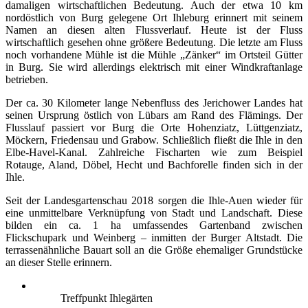
damaligen wirtschaftlichen Bedeutung. Auch der etwa 10 km
nordöstlich von Burg gelegene Ort Ihleburg erinnert mit seinem
Namen an diesen alten Flussverlauf. Heute ist der Fluss
wirtschaftlich gesehen ohne größere Bedeutung. Die letzte am Fluss
noch vorhandene Mühle ist die Mühle „Zänker“ im Ortsteil Gütter
in Burg. Sie wird allerdings elektrisch mit einer Windkraftanlage
betrieben.
Der ca. 30 Kilometer lange Nebenfluss des Jerichower Landes hat
seinen Ursprung östlich von Lübars am Rand des Flämings. Der
Flusslauf passiert vor Burg die Orte Hohenziatz, Lüttgenziatz,
Möckern, Friedensau und Grabow. Schließlich fließt die Ihle in den
Elbe-Havel-Kanal. Zahlreiche Fischarten wie zum Beispiel
Rotauge, Aland, Döbel, Hecht und Bachforelle finden sich in der
Ihle.
Seit der Landesgartenschau 2018 sorgen die Ihle-Auen wieder für
eine unmittelbare Verknüpfung von Stadt und Landschaft. Diese
bilden ein ca. 1 ha umfassendes Gartenband zwischen
Flickschupark und Weinberg – inmitten der Burger Altstadt. Die
terrassenähnliche Bauart soll an die Größe ehemaliger Grundstücke
an dieser Stelle erinnern.
Treffpunkt Ihlegärten