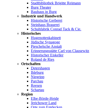
Stadtbibliothek Brigitte Reimann
Burg Theater
Bauhaus in Burg
Industrie und Handwerk
Historische Gerberei
Steinhaus Brauerei
Schuhfabrik Conrad Tack & Cie.
Historisches
Hugenottenkabinett
Jüdische Synagoge
Pieschelsche Anstalt
Erinnerungsstätte Carl von Clausewitz
Historischer Eiskeller
Roland de Ries
Ortschaften
Detershagen
Ihleburg
Niegripp
Parchau
Reesen
Schartau
Region
Elbe-Börde-Heide
Jerichower Land
Orte zum Entdecken