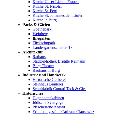
Kirche Unser Lieben Frauen
Kirche St. Nicolai
Kirche St. Petri
Kirche St. Johannes der Täufer
Kirche in Burg
Parks & Gärten
Goethepark
Weinberg
Ihlegärten
Flickschupark
Landesgartenschau 2018
Architektur
Rathaus
Stadtbibliothek Brigitte Reimann
Burg Theater
Bauhaus in Burg
Industrie und Handwerk
Historische Gerberei
Steinhaus Brauerei
Schuhfabrik Conrad Tack & Cie.
Historisches
Hugenottenkabinett
Jüdische Synagoge
Pieschelsche Anstalt
Erinnerungsstätte Carl von Clausewitz