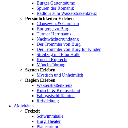
Burger Gartenträume
Spuren der Romanik
Radtour zum Wasserstraßenkreuz
Persönlichkeiten Erleben
Clausewitz & Garnison
Burgvogt zu Burg
Türmer Herrmanns
Nachtwächterrundgang
Der Trommler von Burg
Der Trommler von Burg für Kinder
Streifzug mit Frau Holle
Knecht Ruprecht
Mönchsführung
Szenen Erleben
Mystisch und Unheimlich
Region Erleben
Wasserstraßenkreuz
Kutsch- & Kremserfahrt
Fahrgastschifffahrten
Reiseleitung
Aktivitäten
Freizeit
Schwimmhalle
Burg Theater
Planetarium