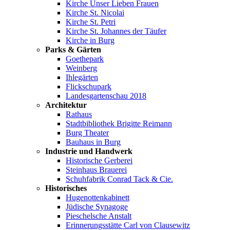
Kirche Unser Lieben Frauen
Kirche St. Nicolai
Kirche St. Petri
Kirche St. Johannes der Täufer
Kirche in Burg
Parks & Gärten
Goethepark
Weinberg
Ihlegärten
Flickschupark
Landesgartenschau 2018
Architektur
Rathaus
Stadtbibliothek Brigitte Reimann
Burg Theater
Bauhaus in Burg
Industrie und Handwerk
Historische Gerberei
Steinhaus Brauerei
Schuhfabrik Conrad Tack & Cie.
Historisches
Hugenottenkabinett
Jüdische Synagoge
Pieschelsche Anstalt
Erinnerungsstätte Carl von Clausewitz