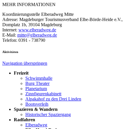
MEHR INFORMATIONEN
Koordinierungsstelle Elberadweg Mitte
Adresse: Magdeburger Tourismusverband Elbe-Börde-Heide e.V.,
Domplatz 1b, 39104 Magdeburg
Internet:
www.elberadweg.de
E-Mail:
mitte@elberadweg.de
Telefon: 0391 - 738790
Aktivitäten
Navigation überspringen
Freizeit
Schwimmhalle
Burg Theater
Planetarium
Zinnfigurenkabinett
Alpakahof zu den Drei Linden
Bootsverleih
Spazieren & Wandern
Historischer Spaziergang
Radfahren
Elberadweg