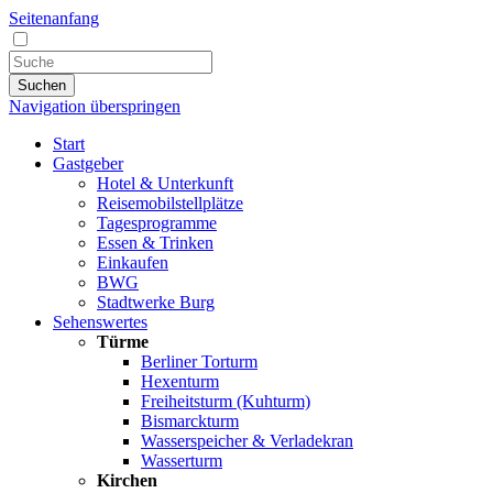
Seitenanfang
Suchen
Navigation überspringen
Start
Gastgeber
Hotel & Unterkunft
Reisemobilstellplätze
Tagesprogramme
Essen & Trinken
Einkaufen
BWG
Stadtwerke Burg
Sehenswertes
Türme
Berliner Torturm
Hexenturm
Freiheitsturm (Kuhturm)
Bismarckturm
Wasserspeicher & Verladekran
Wasserturm
Kirchen