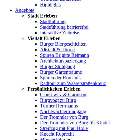
Highlights
Angebote
Stadt Erleben
Stadtführung
Stadtführung barrierefrei
Interaktive Zeitreise
Vielfalt Erleben
Burger Biergeschichten
Altstadt & Türme
Spuren Brigitte Reimann
Architekturspaziergang
Burger Stuhlgang
Burger Gartenträume
Spuren der Romanik
Radtour zum Wasserstraßenkreuz
Persönlichkeiten Erleben
Clausewitz & Garnison
Burgvogt zu Burg
Türmer Herrmanns
Nachtwächterrundgang
Der Trommler von Burg
Der Trommler von Burg für Kinder
Streifzug mit Frau Holle
Knecht Ruprecht
Mönchsführung