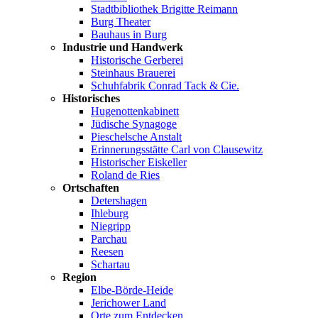
Stadtbibliothek Brigitte Reimann
Burg Theater
Bauhaus in Burg
Industrie und Handwerk
Historische Gerberei
Steinhaus Brauerei
Schuhfabrik Conrad Tack & Cie.
Historisches
Hugenottenkabinett
Jüdische Synagoge
Pieschelsche Anstalt
Erinnerungsstätte Carl von Clausewitz
Historischer Eiskeller
Roland de Ries
Ortschaften
Detershagen
Ihleburg
Niegripp
Parchau
Reesen
Schartau
Region
Elbe-Börde-Heide
Jerichower Land
Orte zum Entdecken