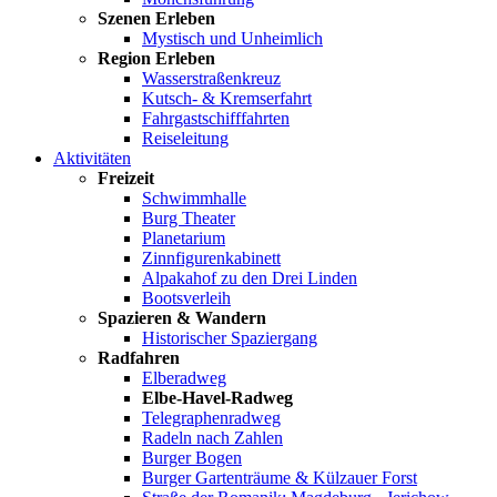
Szenen Erleben
Mystisch und Unheimlich
Region Erleben
Wasserstraßenkreuz
Kutsch- & Kremserfahrt
Fahrgastschifffahrten
Reiseleitung
Aktivitäten
Freizeit
Schwimmhalle
Burg Theater
Planetarium
Zinnfigurenkabinett
Alpakahof zu den Drei Linden
Bootsverleih
Spazieren & Wandern
Historischer Spaziergang
Radfahren
Elberadweg
Elbe-Havel-Radweg
Telegraphenradweg
Radeln nach Zahlen
Burger Bogen
Burger Gartenträume & Külzauer Forst