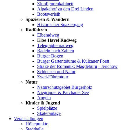
Zinnfigurenkabinett
Alpakahof zu den Drei Linden
Bootsverleih
Spazieren & Wandern
Historischer Spaziergang
Radfahren
Elberadweg
Elbe-Havel-Radweg
Telegraphenradweg
Radeln nach Zahlen
Burger Bogen
Burger Gartenträume & Külzauer Forst
Straße der Romanik: Magdeburg - Jerichow
Schleusen und Natur
Zwei-Fährentour
Natur
Naturschutzgebiet Bürgerholz
Niegripper & Parchauer See
Angeln
Kinder & Jugend
Spielplätze
Skateranlage
Veranstaltungen
Höhepunkte
Stadthalle