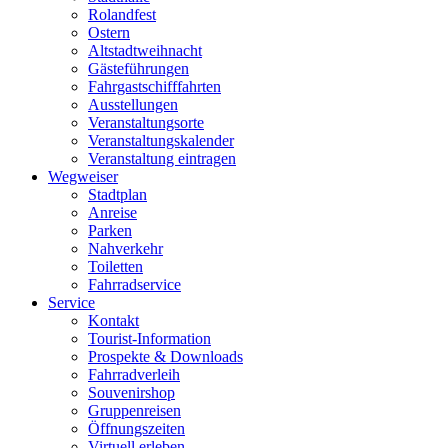
Rolandfest
Ostern
Altstadtweihnacht
Gästeführungen
Fahrgastschifffahrten
Ausstellungen
Veranstaltungsorte
Veranstaltungskalender
Veranstaltung eintragen
Wegweiser
Stadtplan
Anreise
Parken
Nahverkehr
Toiletten
Fahrradservice
Service
Kontakt
Tourist-Information
Prospekte & Downloads
Fahrradverleih
Souvenirshop
Gruppenreisen
Öffnungszeiten
Virtuell erleben