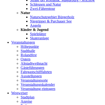
Straße der Romanik: Magdeburg - Jerichow
Schleusen und Natur
Zwei-Fährentour
Natur
Naturschutzgebiet Bürgerholz
Niegripper & Parchauer See
Angeln
Kinder & Jugend
Spielplätze
Skateranlage
Veranstaltungen
Höhepunkte
Stadthalle
Rolandfest
Ostern
Altstadtweihnacht
Gästeführungen
Fahrgastschifffahrten
Ausstellungen
Veranstaltungsorte
Veranstaltungskalender
Veranstaltung eintragen
Wegweiser
Stadtplan
Anreise