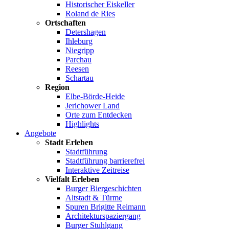
Historischer Eiskeller
Roland de Ries
Ortschaften
Detershagen
Ihleburg
Niegripp
Parchau
Reesen
Schartau
Region
Elbe-Börde-Heide
Jerichower Land
Orte zum Entdecken
Highlights
Angebote
Stadt Erleben
Stadtführung
Stadtführung barrierefrei
Interaktive Zeitreise
Vielfalt Erleben
Burger Biergeschichten
Altstadt & Türme
Spuren Brigitte Reimann
Architekturspaziergang
Burger Stuhlgang