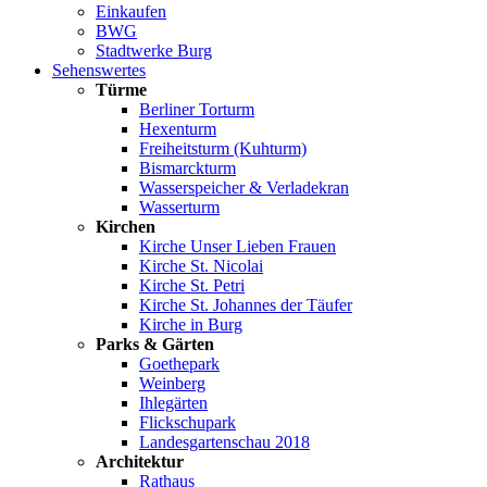
Einkaufen
BWG
Stadtwerke Burg
Sehenswertes
Türme
Berliner Torturm
Hexenturm
Freiheitsturm (Kuhturm)
Bismarckturm
Wasserspeicher & Verladekran
Wasserturm
Kirchen
Kirche Unser Lieben Frauen
Kirche St. Nicolai
Kirche St. Petri
Kirche St. Johannes der Täufer
Kirche in Burg
Parks & Gärten
Goethepark
Weinberg
Ihlegärten
Flickschupark
Landesgartenschau 2018
Architektur
Rathaus