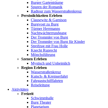
Burger Gartenträume
Spuren der Romanik
Radtour zum Wasserstraßenkreuz
Persönlichkeiten Erleben
Clausewitz & Garnison
Burgvogt zu Burg
Türmer Herrmanns
Nachtwächterrundgang
Der Trommler von Burg
Der Trommler von Burg für Kinder
Streifzug mit Frau Holle
Knecht Ruprecht
Mönchsführung
Szenen Erleben
Mystisch und Unheimlich
Region Erleben
Wasserstraßenkreuz
Kutsch- & Kremserfahrt
Fahrgastschifffahrten
Reiseleitung
Aktivitäten
Freizeit
Schwimmhalle
Burg Theater
Planetarium