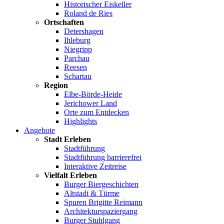
Historischer Eiskeller
Roland de Ries
Ortschaften
Detershagen
Ihleburg
Niegripp
Parchau
Reesen
Schartau
Region
Elbe-Börde-Heide
Jerichower Land
Orte zum Entdecken
Highlights
Angebote
Stadt Erleben
Stadtführung
Stadtführung barrierefrei
Interaktive Zeitreise
Vielfalt Erleben
Burger Biergeschichten
Altstadt & Türme
Spuren Brigitte Reimann
Architekturspaziergang
Burger Stuhlgang