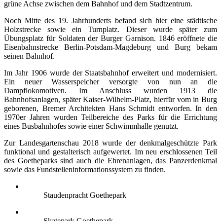
grüne Achse zwischen dem Bahnhof und dem Stadtzentrum.
Noch Mitte des 19. Jahrhunderts befand sich hier eine städtische
Holzstrecke sowie ein Turnplatz. Dieser wurde später zum
Übungsplatz für Soldaten der Burger Garnison. 1846 eröffnete die
Eisenbahnstrecke Berlin-Potsdam-Magdeburg und Burg bekam
seinen Bahnhof.
Im Jahr 1906 wurde der Staatsbahnhof erweitert und modernisiert.
Ein neuer Wasserspeicher versorgte von nun an die
Dampflokomotiven. Im Anschluss wurden 1913 die
Bahnhofsanlagen, später Kaiser-Wilhelm-Platz, hierfür vom in Burg
geborenen, Bremer Architekten Hans Schmidt entworfen. In den
1970er Jahren wurden Teilbereiche des Parks für die Errichtung
eines Busbahnhofes sowie einer Schwimmhalle genutzt.
Zur Landesgartenschau 2018 wurde der denkmalgeschützte Park
funktional und gestalterisch aufgewertet. Im neu erschlossenen Teil
des Goetheparks sind auch die Ehrenanlagen, das Panzerdenkmal
sowie das Fundstelleninformationssystem zu finden.
Staudenpracht Goethepark
Skatepark Goethepark