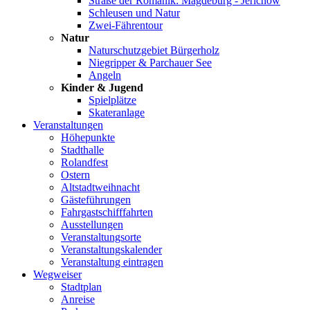
Straße der Romanik: Magdeburg - Jerichow
Schleusen und Natur
Zwei-Fährentour
Natur
Naturschutzgebiet Bürgerholz
Niegripper & Parchauer See
Angeln
Kinder & Jugend
Spielplätze
Skateranlage
Veranstaltungen
Höhepunkte
Stadthalle
Rolandfest
Ostern
Altstadtweihnacht
Gästeführungen
Fahrgastschifffahrten
Ausstellungen
Veranstaltungsorte
Veranstaltungskalender
Veranstaltung eintragen
Wegweiser
Stadtplan
Anreise