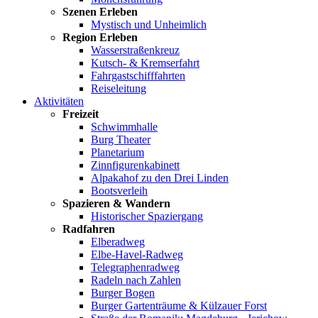
Szenen Erleben
Mystisch und Unheimlich
Region Erleben
Wasserstraßenkreuz
Kutsch- & Kremserfahrt
Fahrgastschifffahrten
Reiseleitung
Aktivitäten
Freizeit
Schwimmhalle
Burg Theater
Planetarium
Zinnfigurenkabinett
Alpakahof zu den Drei Linden
Bootsverleih
Spazieren & Wandern
Historischer Spaziergang
Radfahren
Elberadweg
Elbe-Havel-Radweg
Telegraphenradweg
Radeln nach Zahlen
Burger Bogen
Burger Gartenträume & Külzauer Forst