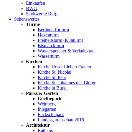
Einkaufen
BWG
Stadtwerke Burg
Sehenswertes
Türme
Berliner Torturm
Hexenturm
Freiheitsturm (Kuhturm)
Bismarckturm
Wasserspeicher & Verladekran
Wasserturm
Kirchen
Kirche Unser Lieben Frauen
Kirche St. Nicolai
Kirche St. Petri
Kirche St. Johannes der Täufer
Kirche in Burg
Parks & Gärten
Goethepark
Weinberg
Ihlegärten
Flickschupark
Landesgartenschau 2018
Architektur
Rathaus