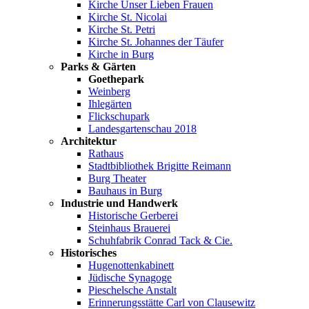
Kirche Unser Lieben Frauen
Kirche St. Nicolai
Kirche St. Petri
Kirche St. Johannes der Täufer
Kirche in Burg
Parks & Gärten
Goethepark
Weinberg
Ihlegärten
Flickschupark
Landesgartenschau 2018
Architektur
Rathaus
Stadtbibliothek Brigitte Reimann
Burg Theater
Bauhaus in Burg
Industrie und Handwerk
Historische Gerberei
Steinhaus Brauerei
Schuhfabrik Conrad Tack & Cie.
Historisches
Hugenottenkabinett
Jüdische Synagoge
Pieschelsche Anstalt
Erinnerungsstätte Carl von Clausewitz