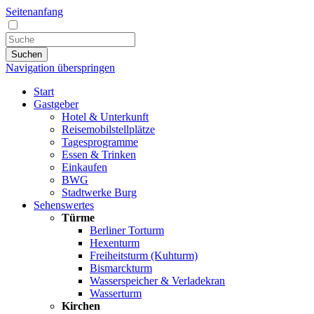
Seitenanfang
Suchen
Navigation überspringen
Start
Gastgeber
Hotel & Unterkunft
Reisemobilstellplätze
Tagesprogramme
Essen & Trinken
Einkaufen
BWG
Stadtwerke Burg
Sehenswertes
Türme
Berliner Torturm
Hexenturm
Freiheitsturm (Kuhturm)
Bismarckturm
Wasserspeicher & Verladekran
Wasserturm
Kirchen