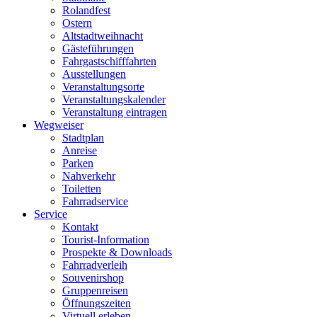
Rolandfest
Ostern
Altstadtweihnacht
Gästeführungen
Fahrgastschifffahrten
Ausstellungen
Veranstaltungsorte
Veranstaltungskalender
Veranstaltung eintragen
Wegweiser
Stadtplan
Anreise
Parken
Nahverkehr
Toiletten
Fahrradservice
Service
Kontakt
Tourist-Information
Prospekte & Downloads
Fahrradverleih
Souvenirshop
Gruppenreisen
Öffnungszeiten
Virtuell erleben