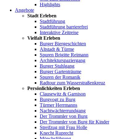
Highlights
Angebote
Stadt Erleben
Stadtführung
Stadtführung barrierefrei
Interaktive Zeitreise
Vielfalt Erleben
Burger Biergeschichten
Altstadt & Türme
Spuren Brigitte Reimann
Architekturspaziergang
Burger Stuhlgang
Burger Gartenträume
Spuren der Romanik
Radtour zum Wasserstraßenkreuz
Persönlichkeiten Erleben
Clausewitz & Garnison
Burgvogt zu Burg
Türmer Herrmanns
Nachtwächterrundgang
Der Trommler von Burg
Der Trommler von Burg für Kinder
Streifzug mit Frau Holle
Knecht Ruprecht
Mönchsführung