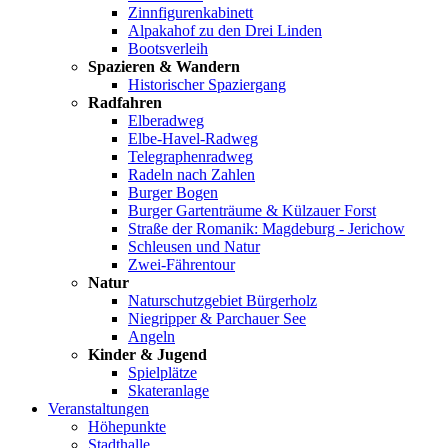
Zinnfigurenkabinett
Alpakahof zu den Drei Linden
Bootsverleih
Spazieren & Wandern
Historischer Spaziergang
Radfahren
Elberadweg
Elbe-Havel-Radweg
Telegraphenradweg
Radeln nach Zahlen
Burger Bogen
Burger Gartenträume & Külzauer Forst
Straße der Romanik: Magdeburg - Jerichow
Schleusen und Natur
Zwei-Fährentour
Natur
Naturschutzgebiet Bürgerholz
Niegripper & Parchauer See
Angeln
Kinder & Jugend
Spielplätze
Skateranlage
Veranstaltungen
Höhepunkte
Stadthalle