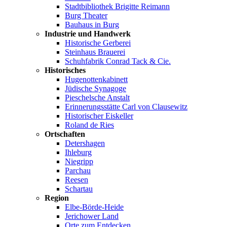
Stadtbibliothek Brigitte Reimann
Burg Theater
Bauhaus in Burg
Industrie und Handwerk
Historische Gerberei
Steinhaus Brauerei
Schuhfabrik Conrad Tack & Cie.
Historisches
Hugenottenkabinett
Jüdische Synagoge
Pieschelsche Anstalt
Erinnerungsstätte Carl von Clausewitz
Historischer Eiskeller
Roland de Ries
Ortschaften
Detershagen
Ihleburg
Niegripp
Parchau
Reesen
Schartau
Region
Elbe-Börde-Heide
Jerichower Land
Orte zum Entdecken