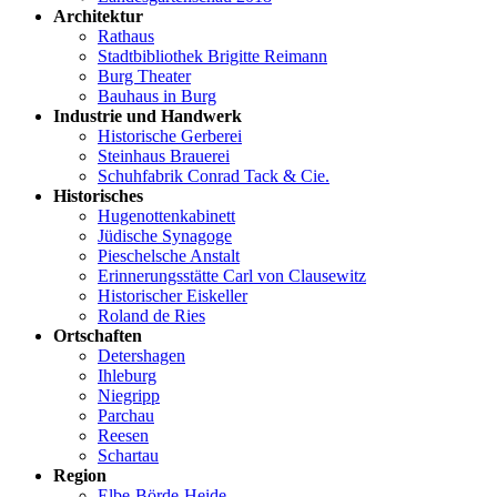
Architektur
Rathaus
Stadtbibliothek Brigitte Reimann
Burg Theater
Bauhaus in Burg
Industrie und Handwerk
Historische Gerberei
Steinhaus Brauerei
Schuhfabrik Conrad Tack & Cie.
Historisches
Hugenottenkabinett
Jüdische Synagoge
Pieschelsche Anstalt
Erinnerungsstätte Carl von Clausewitz
Historischer Eiskeller
Roland de Ries
Ortschaften
Detershagen
Ihleburg
Niegripp
Parchau
Reesen
Schartau
Region
Elbe-Börde-Heide