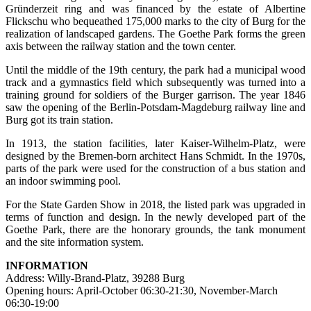
Gründerzeit ring and was financed by the estate of Albertine
Flickschu who bequeathed 175,000 marks to the city of Burg for the
realization of landscaped gardens. The Goethe Park forms the green
axis between the railway station and the town center.
Until the middle of the 19th century, the park had a municipal wood
track and a gymnastics field which subsequently was turned into a
training ground for soldiers of the Burger garrison. The year 1846
saw the opening of the Berlin-Potsdam-Magdeburg railway line and
Burg got its train station.
In 1913, the station facilities, later Kaiser-Wilhelm-Platz, were
designed by the Bremen-born architect Hans Schmidt. In the 1970s,
parts of the park were used for the construction of a bus station and
an indoor swimming pool.
For the State Garden Show in 2018, the listed park was upgraded in
terms of function and design. In the newly developed part of the
Goethe Park, there are the honorary grounds, the tank monument
and the site information system.
INFORMATION
Address: Willy-Brand-Platz, 39288 Burg
Opening hours: April-October 06:30-21:30, November-March
06:30-19:00