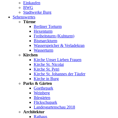
Einkaufen
BWG
Stadtwerke Burg
Sehenswertes
Türme
Berliner Torturm
Hexenturm
Freiheitsturm (Kuhturm)
Bismarckturm
Wasserspeicher & Verladekran
Wasserturm
Kirchen
Kirche Unser Lieben Frauen
Kirche St. Nicolai
Kirche St. Petri
Kirche St. Johannes der Täufer
Kirche in Burg
Parks & Gärten
Goethepark
Weinberg
Ihlegärten
Flickschupark
Landesgartenschau 2018
Architektur
Rathaus