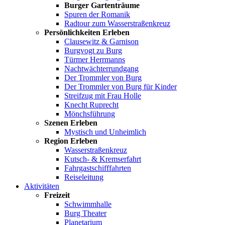
Burger Gartenträume
Spuren der Romanik
Radtour zum Wasserstraßenkreuz
Persönlichkeiten Erleben
Clausewitz & Garnison
Burgvogt zu Burg
Türmer Herrmanns
Nachtwächterrundgang
Der Trommler von Burg
Der Trommler von Burg für Kinder
Streifzug mit Frau Holle
Knecht Ruprecht
Mönchsführung
Szenen Erleben
Mystisch und Unheimlich
Region Erleben
Wasserstraßenkreuz
Kutsch- & Kremserfahrt
Fahrgastschifffahrten
Reiseleitung
Aktivitäten
Freizeit
Schwimmhalle
Burg Theater
Planetarium