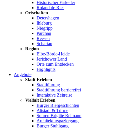
Historischer Eiskeller
Roland de Ries
Ortschaften
Detershagen
Ihleburg
Niegripp
Parchau
Reesen
Schartau
Region
Elbe-Börde-Heide
Jerichower Land
Orte zum Entdecken
Highlights
Angebote
Stadt Erleben
Stadtführung
Stadtführung barrierefrei
Interaktive Zeitreise
Vielfalt Erleben
Burger Biergeschichten
Altstadt & Türme
Spuren Brigitte Reimann
Architekturspaziergang
Burger Stuhlgang