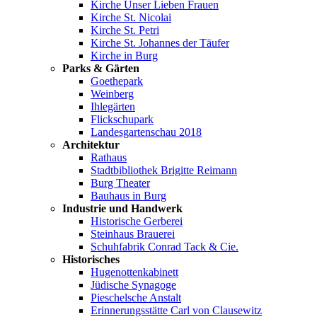
Kirche Unser Lieben Frauen
Kirche St. Nicolai
Kirche St. Petri
Kirche St. Johannes der Täufer
Kirche in Burg
Parks & Gärten
Goethepark
Weinberg
Ihlegärten
Flickschupark
Landesgartenschau 2018
Architektur
Rathaus
Stadtbibliothek Brigitte Reimann
Burg Theater
Bauhaus in Burg
Industrie und Handwerk
Historische Gerberei
Steinhaus Brauerei
Schuhfabrik Conrad Tack & Cie.
Historisches
Hugenottenkabinett
Jüdische Synagoge
Pieschelsche Anstalt
Erinnerungsstätte Carl von Clausewitz