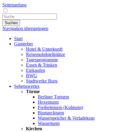
Seitenanfang
Suchen
Navigation überspringen
Start
Gastgeber
Hotel & Unterkunft
Reisemobilstellplätze
Tagesprogramme
Essen & Trinken
Einkaufen
BWG
Stadtwerke Burg
Sehenswertes
Türme
Berliner Torturm
Hexenturm
Freiheitsturm (Kuhturm)
Bismarckturm
Wasserspeicher & Verladekran
Wasserturm
Kirchen