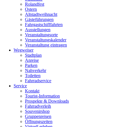
Rolandfest
Ostern
Altstadtweihnacht
Gästeführungen
Fahrgastschifffahrten
Ausstellungen
Veranstaltungsorte
Veranstaltungskalender
Veranstaltung eintragen
Wegweiser
Stadtplan
Anreise
Parken
Nahverkehr
Toiletten
Fahrradservice
Service
Kontakt
Tourist-Information
Prospekte & Downloads
Fahrradverleih
Souvenirshop
Gruppenreisen
Öffnungszeiten
Virtuell erleben