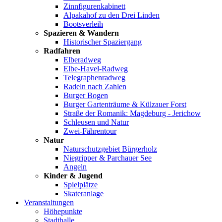
Zinnfigurenkabinett
Alpakahof zu den Drei Linden
Bootsverleih
Spazieren & Wandern
Historischer Spaziergang
Radfahren
Elberadweg
Elbe-Havel-Radweg
Telegraphenradweg
Radeln nach Zahlen
Burger Bogen
Burger Gartenträume & Külzauer Forst
Straße der Romanik: Magdeburg - Jerichow
Schleusen und Natur
Zwei-Fährentour
Natur
Naturschutzgebiet Bürgerholz
Niegripper & Parchauer See
Angeln
Kinder & Jugend
Spielplätze
Skateranlage
Veranstaltungen
Höhepunkte
Stadthalle