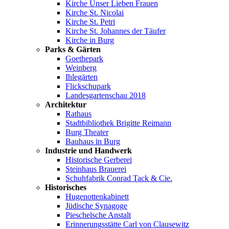
Kirche Unser Lieben Frauen
Kirche St. Nicolai
Kirche St. Petri
Kirche St. Johannes der Täufer
Kirche in Burg
Parks & Gärten
Goethepark
Weinberg
Ihlegärten
Flickschupark
Landesgartenschau 2018
Architektur
Rathaus
Stadtbibliothek Brigitte Reimann
Burg Theater
Bauhaus in Burg
Industrie und Handwerk
Historische Gerberei
Steinhaus Brauerei
Schuhfabrik Conrad Tack & Cie.
Historisches
Hugenottenkabinett
Jüdische Synagoge
Pieschelsche Anstalt
Erinnerungsstätte Carl von Clausewitz