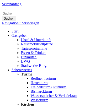
Seitenanfang
Suchen
Navigation überspringen
Start
Gastgeber
Hotel & Unterkunft
Reisemobilstellplätze
Tagesprogramme
Essen & Trinken
Einkaufen
BWG
Stadtwerke Burg
Sehenswertes
Türme
Berliner Torturm
Hexenturm
Freiheitsturm (Kuhturm)
Bismarckturm
Wasserspeicher & Verladekran
Wasserturm
Kirchen