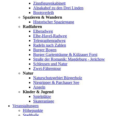
Zinnfigurenkabinett
Alpakahof zu den Drei Linden
Bootsverleih
Spazieren & Wandern
Historischer Spaziergang
Radfahren
Elberadweg
Elbe-Havel-Radweg
Telegraphenradweg
Radeln nach Zahlen
Burger Bogen
Burger Gartenträume & Külzauer Forst
Straße der Romanik: Magdeburg - Jerichow
Schleusen und Natur
Zwei-Fährentour
Natur
Naturschutzgebiet Bürgerholz
Niegripper & Parchauer See
Angeln
Kinder & Jugend
Spielplätze
Skateranlage
Veranstaltungen
Höhepunkte
Stadthalle