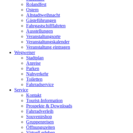
Rolandfest
Ostern
Altstadtweihnacht
Gästeführungen
Fahrgastschifffahrten
Ausstellungen
Veranstaltungsorte
Veranstaltungskalender
Veranstaltung eintragen
Wegweiser
Stadtplan
Anreise
Parken
Nahverkehr
Toiletten
Fahrradservice
Service
Kontakt
Tourist-Information
Prospekte & Downloads
Fahrradverleih
Souvenirshop
Gruppenreisen
Öffnungszeiten
Virtuell erleben