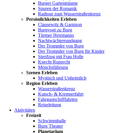
Burger Gartenträume
Spuren der Romanik
Radtour zum Wasserstraßenkreuz
Persönlichkeiten Erleben
Clausewitz & Garnison
Burgvogt zu Burg
Türmer Herrmanns
Nachtwächterrundgang
Der Trommler von Burg
Der Trommler von Burg für Kinder
Streifzug mit Frau Holle
Knecht Ruprecht
Mönchsführung
Szenen Erleben
Mystisch und Unheimlich
Region Erleben
Wasserstraßenkreuz
Kutsch- & Kremserfahrt
Fahrgastschifffahrten
Reiseleitung
Aktivitäten
Freizeit
Schwimmhalle
Burg Theater
Planetarium