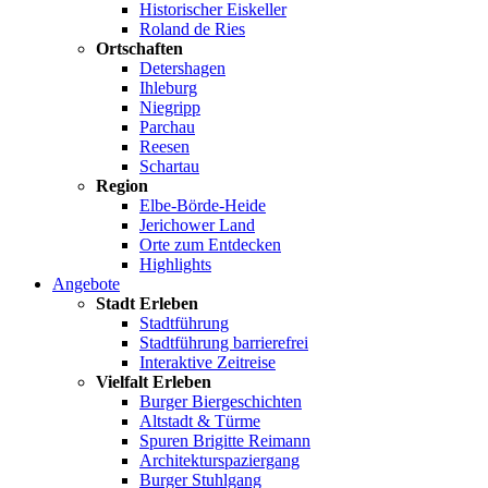
Historischer Eiskeller
Roland de Ries
Ortschaften
Detershagen
Ihleburg
Niegripp
Parchau
Reesen
Schartau
Region
Elbe-Börde-Heide
Jerichower Land
Orte zum Entdecken
Highlights
Angebote
Stadt Erleben
Stadtführung
Stadtführung barrierefrei
Interaktive Zeitreise
Vielfalt Erleben
Burger Biergeschichten
Altstadt & Türme
Spuren Brigitte Reimann
Architekturspaziergang
Burger Stuhlgang