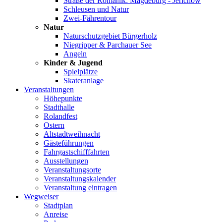
Straße der Romanik: Magdeburg - Jerichow
Schleusen und Natur
Zwei-Fährentour
Natur
Naturschutzgebiet Bürgerholz
Niegripper & Parchauer See
Angeln
Kinder & Jugend
Spielplätze
Skateranlage
Veranstaltungen
Höhepunkte
Stadthalle
Rolandfest
Ostern
Altstadtweihnacht
Gästeführungen
Fahrgastschifffahrten
Ausstellungen
Veranstaltungsorte
Veranstaltungskalender
Veranstaltung eintragen
Wegweiser
Stadtplan
Anreise