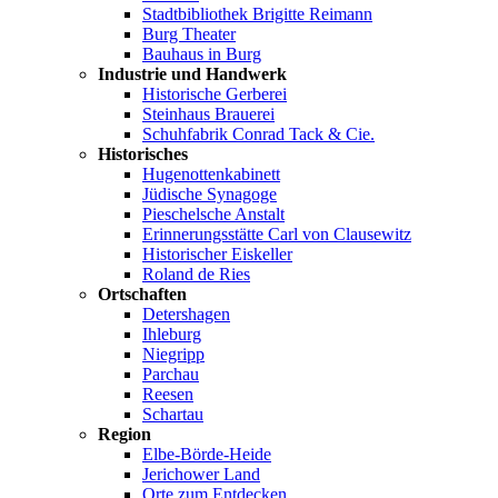
Stadtbibliothek Brigitte Reimann
Burg Theater
Bauhaus in Burg
Industrie und Handwerk
Historische Gerberei
Steinhaus Brauerei
Schuhfabrik Conrad Tack & Cie.
Historisches
Hugenottenkabinett
Jüdische Synagoge
Pieschelsche Anstalt
Erinnerungsstätte Carl von Clausewitz
Historischer Eiskeller
Roland de Ries
Ortschaften
Detershagen
Ihleburg
Niegripp
Parchau
Reesen
Schartau
Region
Elbe-Börde-Heide
Jerichower Land
Orte zum Entdecken