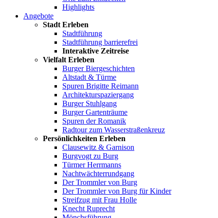
Highlights
Angebote
Stadt Erleben
Stadtführung
Stadtführung barrierefrei
Interaktive Zeitreise
Vielfalt Erleben
Burger Biergeschichten
Altstadt & Türme
Spuren Brigitte Reimann
Architekturspaziergang
Burger Stuhlgang
Burger Gartenträume
Spuren der Romanik
Radtour zum Wasserstraßenkreuz
Persönlichkeiten Erleben
Clausewitz & Garnison
Burgvogt zu Burg
Türmer Herrmanns
Nachtwächterrundgang
Der Trommler von Burg
Der Trommler von Burg für Kinder
Streifzug mit Frau Holle
Knecht Ruprecht
Mönchsführung