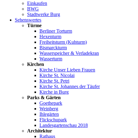
Einkaufen
BWG
Stadtwerke Burg
Sehenswertes
Türme
Berliner Torturm
Hexenturm
Freiheitsturm (Kuhturm)
Bismarckturm
Wasserspeicher & Verladekran
Wasserturm
Kirchen
Kirche Unser Lieben Frauen
Kirche St. Nicolai
Kirche St. Petri
Kirche St. Johannes der Täufer
Kirche in Burg
Parks & Gärten
Goethepark
Weinberg
Ihlegärten
Flickschupark
Landesgartenschau 2018
Architektur
Rathaus