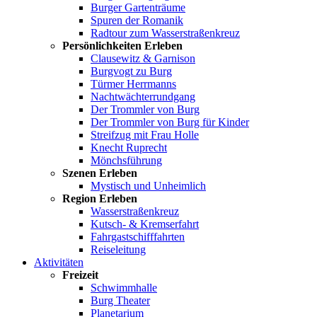
Burger Gartenträume
Spuren der Romanik
Radtour zum Wasserstraßenkreuz
Persönlichkeiten Erleben
Clausewitz & Garnison
Burgvogt zu Burg
Türmer Herrmanns
Nachtwächterrundgang
Der Trommler von Burg
Der Trommler von Burg für Kinder
Streifzug mit Frau Holle
Knecht Ruprecht
Mönchsführung
Szenen Erleben
Mystisch und Unheimlich
Region Erleben
Wasserstraßenkreuz
Kutsch- & Kremserfahrt
Fahrgastschifffahrten
Reiseleitung
Aktivitäten
Freizeit
Schwimmhalle
Burg Theater
Planetarium