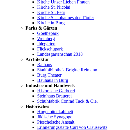
Kirche Unser Lieben Frauen
Kirche St. Nicolai
Kirche St. Petri
Kirche St. Johannes der Täufer
Kirche in Burg
Parks & Gärten
Goethepark
Weinberg
Ihlegärten
Flickschupark
Landesgartenschau 2018
Architektur
Rathaus
Stadtbibliothek Brigitte Reimann
Burg Theater
Bauhaus in Burg
Industrie und Handwerk
Historische Gerberei
Steinhaus Brauerei
Schuhfabrik Conrad Tack & Cie.
Historisches
Hugenottenkabinett
Jüdische Synagoge
Pieschelsche Anstalt
Erinnerungsstätte Carl von Clausewitz