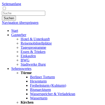
Seitenanfang
Suchen
Navigation überspringen
Start
Gastgeber
Hotel & Unterkunft
Reisemobilstellplätze
Tagesprogramme
Essen & Trinken
Einkaufen
BWG
Stadtwerke Burg
Sehenswertes
Türme
Berliner Torturm
Hexenturm
Freiheitsturm (Kuhturm)
Bismarckturm
Wasserspeicher & Verladekran
Wasserturm
Kirchen