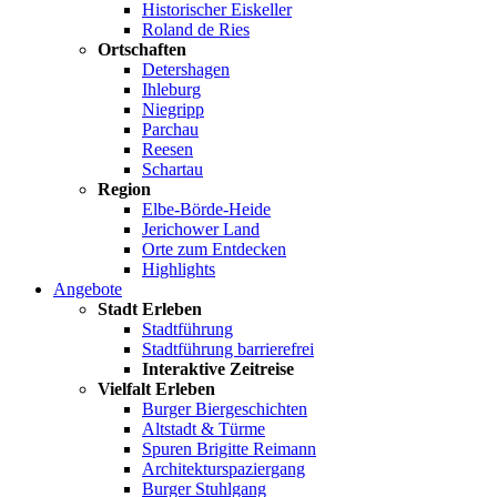
Historischer Eiskeller
Roland de Ries
Ortschaften
Detershagen
Ihleburg
Niegripp
Parchau
Reesen
Schartau
Region
Elbe-Börde-Heide
Jerichower Land
Orte zum Entdecken
Highlights
Angebote
Stadt Erleben
Stadtführung
Stadtführung barrierefrei
Interaktive Zeitreise
Vielfalt Erleben
Burger Biergeschichten
Altstadt & Türme
Spuren Brigitte Reimann
Architekturspaziergang
Burger Stuhlgang