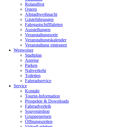
Rolandfest
Ostern
Altstadtweihnacht
Gästeführungen
Fahrgastschifffahrten
Ausstellungen
Veranstaltungsorte
Veranstaltungskalender
Veranstaltung eintragen
Wegweiser
Stadtplan
Anreise
Parken
Nahverkehr
Toiletten
Fahrradservice
Service
Kontakt
Tourist-Information
Prospekte & Downloads
Fahrradverleih
Souvenirshop
Gruppenreisen
Öffnungszeiten
Virtuell erleben