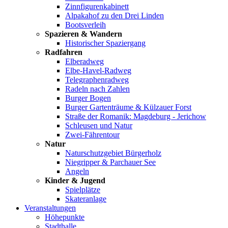
Zinnfigurenkabinett
Alpakahof zu den Drei Linden
Bootsverleih
Spazieren & Wandern
Historischer Spaziergang
Radfahren
Elberadweg
Elbe-Havel-Radweg
Telegraphenradweg
Radeln nach Zahlen
Burger Bogen
Burger Gartenträume & Külzauer Forst
Straße der Romanik: Magdeburg - Jerichow
Schleusen und Natur
Zwei-Fährentour
Natur
Naturschutzgebiet Bürgerholz
Niegripper & Parchauer See
Angeln
Kinder & Jugend
Spielplätze
Skateranlage
Veranstaltungen
Höhepunkte
Stadthalle