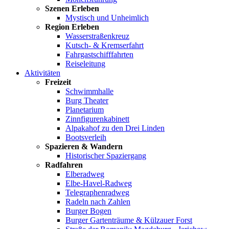
Szenen Erleben
Mystisch und Unheimlich
Region Erleben
Wasserstraßenkreuz
Kutsch- & Kremserfahrt
Fahrgastschifffahrten
Reiseleitung
Aktivitäten
Freizeit
Schwimmhalle
Burg Theater
Planetarium
Zinnfigurenkabinett
Alpakahof zu den Drei Linden
Bootsverleih
Spazieren & Wandern
Historischer Spaziergang
Radfahren
Elberadweg
Elbe-Havel-Radweg
Telegraphenradweg
Radeln nach Zahlen
Burger Bogen
Burger Gartenträume & Külzauer Forst