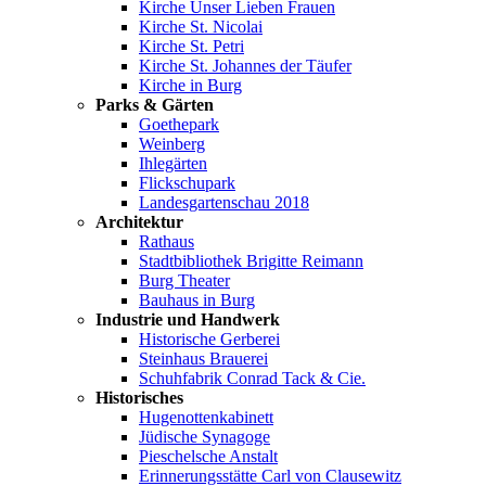
Kirche Unser Lieben Frauen
Kirche St. Nicolai
Kirche St. Petri
Kirche St. Johannes der Täufer
Kirche in Burg
Parks & Gärten
Goethepark
Weinberg
Ihlegärten
Flickschupark
Landesgartenschau 2018
Architektur
Rathaus
Stadtbibliothek Brigitte Reimann
Burg Theater
Bauhaus in Burg
Industrie und Handwerk
Historische Gerberei
Steinhaus Brauerei
Schuhfabrik Conrad Tack & Cie.
Historisches
Hugenottenkabinett
Jüdische Synagoge
Pieschelsche Anstalt
Erinnerungsstätte Carl von Clausewitz