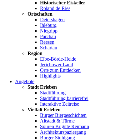
Historischer Eiskeller
Roland de Ries
Ortschaften
Detershagen
Ihleburg
Niegripp
Parchau
Reesen
Schartau
Region
Elbe-Börde-Heide
Jerichower Land
Orte zum Entdecken
Highlights
Angebote
Stadt Erleben
Stadtführung
Stadtführung barrierefrei
Interaktive Zeitreise
Vielfalt Erleben
Burger Biergeschichten
Altstadt & Türme
Spuren Brigitte Reimann
Architekturspaziergang
Burger Stuhlgang