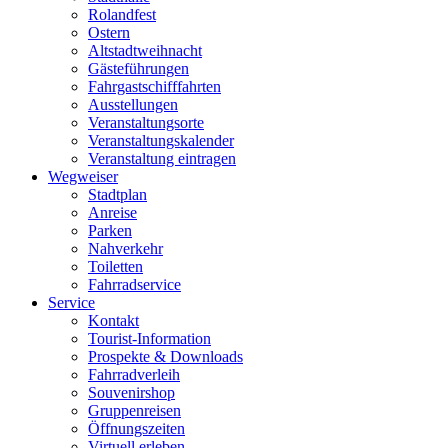
Rolandfest
Ostern
Altstadtweihnacht
Gästeführungen
Fahrgastschifffahrten
Ausstellungen
Veranstaltungsorte
Veranstaltungskalender
Veranstaltung eintragen
Wegweiser
Stadtplan
Anreise
Parken
Nahverkehr
Toiletten
Fahrradservice
Service
Kontakt
Tourist-Information
Prospekte & Downloads
Fahrradverleih
Souvenirshop
Gruppenreisen
Öffnungszeiten
Virtuell erleben