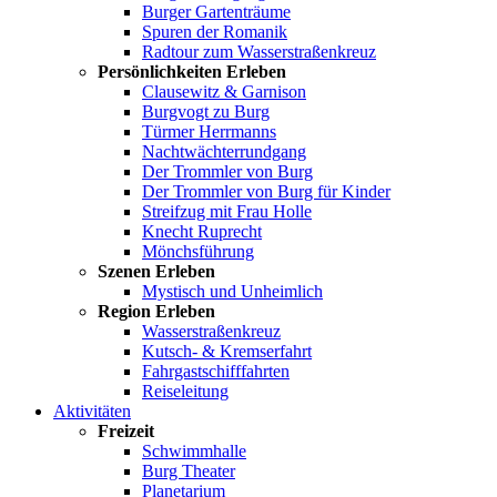
Burger Gartenträume
Spuren der Romanik
Radtour zum Wasserstraßenkreuz
Persönlichkeiten Erleben
Clausewitz & Garnison
Burgvogt zu Burg
Türmer Herrmanns
Nachtwächterrundgang
Der Trommler von Burg
Der Trommler von Burg für Kinder
Streifzug mit Frau Holle
Knecht Ruprecht
Mönchsführung
Szenen Erleben
Mystisch und Unheimlich
Region Erleben
Wasserstraßenkreuz
Kutsch- & Kremserfahrt
Fahrgastschifffahrten
Reiseleitung
Aktivitäten
Freizeit
Schwimmhalle
Burg Theater
Planetarium