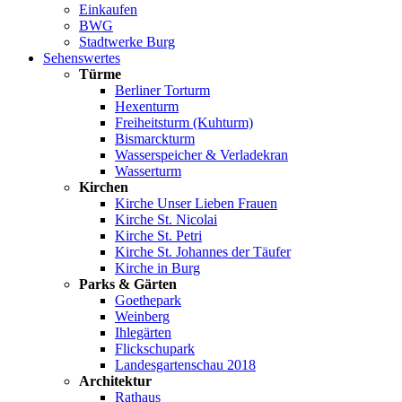
Einkaufen
BWG
Stadtwerke Burg
Sehenswertes
Türme
Berliner Torturm
Hexenturm
Freiheitsturm (Kuhturm)
Bismarckturm
Wasserspeicher & Verladekran
Wasserturm
Kirchen
Kirche Unser Lieben Frauen
Kirche St. Nicolai
Kirche St. Petri
Kirche St. Johannes der Täufer
Kirche in Burg
Parks & Gärten
Goethepark
Weinberg
Ihlegärten
Flickschupark
Landesgartenschau 2018
Architektur
Rathaus