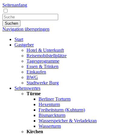
Seitenanfang
Suchen
Navigation überspringen
Start
Gastgeber
Hotel & Unterkunft
Reisemobilstellplätze
Tagesprogramme
Essen & Trinken
Einkaufen
BWG
Stadtwerke Burg
Sehenswertes
Türme
Berliner Torturm
Hexenturm
Freiheitsturm (Kuhturm)
Bismarckturm
Wasserspeicher & Verladekran
Wasserturm
Kirchen