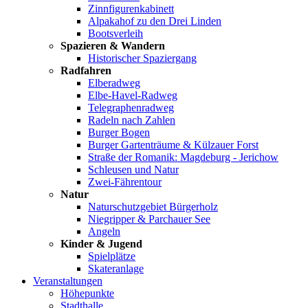
Zinnfigurenkabinett
Alpakahof zu den Drei Linden
Bootsverleih
Spazieren & Wandern
Historischer Spaziergang
Radfahren
Elberadweg
Elbe-Havel-Radweg
Telegraphenradweg
Radeln nach Zahlen
Burger Bogen
Burger Gartenträume & Külzauer Forst
Straße der Romanik: Magdeburg - Jerichow
Schleusen und Natur
Zwei-Fährentour
Natur
Naturschutzgebiet Bürgerholz
Niegripper & Parchauer See
Angeln
Kinder & Jugend
Spielplätze
Skateranlage
Veranstaltungen
Höhepunkte
Stadthalle