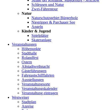
Straße der Romanik: Magdeburg - Jerichow
Schleusen und Natur
Zwei-Fährentour
Natur
Naturschutzgebiet Bürgerholz
Niegripper & Parchauer See
Angeln
Kinder & Jugend
Spielplätze
Skateranlage
Veranstaltungen
Höhepunkte
Stadthalle
Rolandfest
Ostern
Altstadtweihnacht
Gästeführungen
Fahrgastschifffahrten
Ausstellungen
Veranstaltungsorte
Veranstaltungskalender
Veranstaltung eintragen
Wegweiser
Stadtplan
Anreise