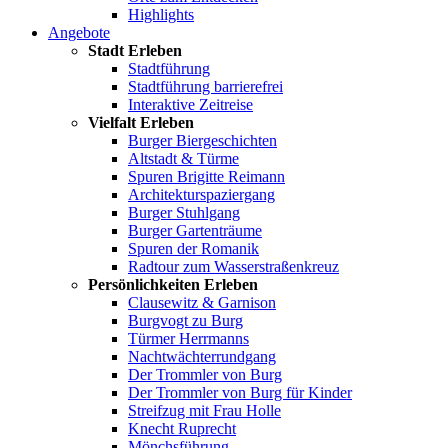
Highlights
Angebote
Stadt Erleben
Stadtführung
Stadtführung barrierefrei
Interaktive Zeitreise
Vielfalt Erleben
Burger Biergeschichten
Altstadt & Türme
Spuren Brigitte Reimann
Architekturspaziergang
Burger Stuhlgang
Burger Gartenträume
Spuren der Romanik
Radtour zum Wasserstraßenkreuz
Persönlichkeiten Erleben
Clausewitz & Garnison
Burgvogt zu Burg
Türmer Herrmanns
Nachtwächterrundgang
Der Trommler von Burg
Der Trommler von Burg für Kinder
Streifzug mit Frau Holle
Knecht Ruprecht
Mönchsführung