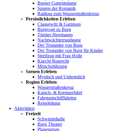
Burger Gartenträume
Spuren der Romanik
Radtour zum Wasserstraßenkreuz
Persönlichkeiten Erleben
Clausewitz & Garnison
Burgvogt zu Burg
Türmer Herrmanns
Nachtwächterrundgang
Der Trommler von Burg
Der Trommler von Burg für Kinder
Streifzug mit Frau Holle
Knecht Ruprecht
Mönchsführung
Szenen Erleben
Mystisch und Unheimlich
Region Erleben
Wasserstraßenkreuz
Kutsch- & Kremserfahrt
Fahrgastschifffahrten
Reiseleitung
Aktivitäten
Freizeit
Schwimmhalle
Burg Theater
Planetarium