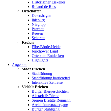
Historischer Eiskeller
Roland de Ries
Ortschaften
Detershagen
Ihleburg
Niegripp
Parchau
Reesen
Schartau
Region
Elbe-Börde-Heide
Jerichower Land
Orte zum Entdecken
Highlights
Angebote
Stadt Erleben
Stadtführung
Stadtführung barrierefrei
Interaktive Zeitreise
Vielfalt Erleben
Burger Biergeschichten
Altstadt & Türme
Spuren Brigitte Reimann
Architekturspaziergang
Burger Stuhlgang