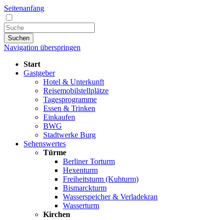
Seitenanfang
Suchen
Navigation überspringen
Start
Gastgeber
Hotel & Unterkunft
Reisemobilstellplätze
Tagesprogramme
Essen & Trinken
Einkaufen
BWG
Stadtwerke Burg
Sehenswertes
Türme
Berliner Torturm
Hexenturm
Freiheitsturm (Kuhturm)
Bismarckturm
Wasserspeicher & Verladekran
Wasserturm
Kirchen