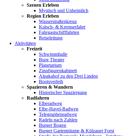
Szenen Erleben
Mystisch und Unheimlich
Region Erleben
Wasserstraßenkreuz
Kutsch- & Kremserfahrt
Fahrgastschifffahrten
Reiseleitung
Aktivitäten
Freizeit
Schwimmhalle
Burg Theater
Planetarium
Zinnfigurenkabinett
Alpakahof zu den Drei Linden
Bootsverleih
Spazieren & Wandern
Historischer Spaziergang
Radfahren
Elberadweg
Elbe-Havel-Radweg
Telegraphenradweg
Radeln nach Zahlen
Burger Bogen
Burger Gartenträume & Külzauer Forst