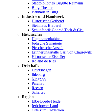
Stadtbibliothek Brigitte Reimann
Burg Theater
Bauhaus in Burg
Industrie und Handwerk
Historische Gerberei
Steinhaus Brauerei
Schuhfabrik Conrad Tack & Cie.
Historisches
Hugenottenkabinett
Jüdische Synagoge
Pieschelsche Anstalt
Erinnerungsstätte Carl von Clausewitz
Historischer Eiskeller
Roland de Ries
Ortschaften
Detershagen
Ihleburg
Niegripp
Parchau
Reesen
Schartau
Region
Elbe-Börde-Heide
Jerichower Land
Orte zum Entdecken