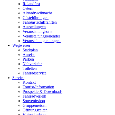
Rolandfest
Ostern
Altstadtweihnacht
Gästeführungen
Fahrgastschifffahrten
Ausstellungen
Veranstaltungsorte
Veranstaltungskalender
Veranstaltung eintragen
Wegweiser
Stadtplan
Anreise
Parken
Nahverkehr
Toiletten
Fahrradservice
Service
Kontakt
Tourist-Information
Prospekte & Downloads
Fahrradverleih
Souvenirshop
Gruppenreisen
Öffnungszeiten
Virtuell erleben