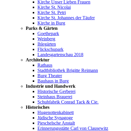
Kirche Unser Lieben Frauen
Kirche St. Nicolai
Kirche St. Petri
Kirche St. Johannes der Täufer
Kirche in Burg
Parks & Gärten
Goethepark
Weinberg
Ihlegärten
Flickschupark
Landesgartenschau 2018
Architektur
Rathaus
Stadtbibliothek Brigitte Reimann
Burg Theater
Bauhaus in Burg
Industrie und Handwerk
Historische Gerberei
Steinhaus Brauerei
Schuhfabrik Conrad Tack & Cie.
Historisches
Hugenottenkabinett
Jüdische Synagoge
Pieschelsche Anstalt
Erinnerungsstätte Carl von Clausewitz