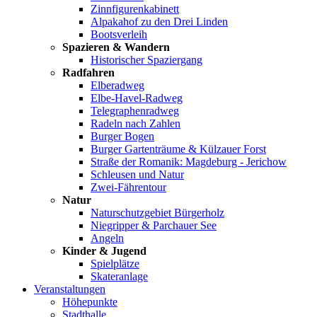
Zinnfigurenkabinett
Alpakahof zu den Drei Linden
Bootsverleih
Spazieren & Wandern
Historischer Spaziergang
Radfahren
Elberadweg
Elbe-Havel-Radweg
Telegraphenradweg
Radeln nach Zahlen
Burger Bogen
Burger Gartenträume & Külzauer Forst
Straße der Romanik: Magdeburg - Jerichow
Schleusen und Natur
Zwei-Fährentour
Natur
Naturschutzgebiet Bürgerholz
Niegripper & Parchauer See
Angeln
Kinder & Jugend
Spielplätze
Skateranlage
Veranstaltungen
Höhepunkte
Stadthalle