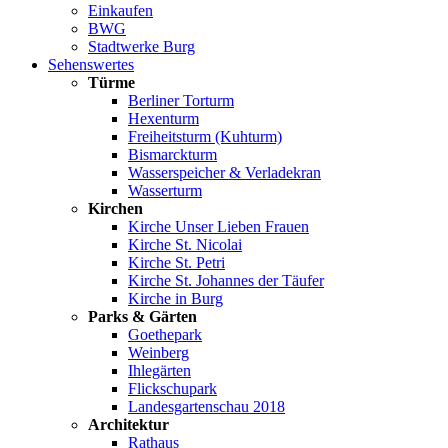
Einkaufen
BWG
Stadtwerke Burg
Sehenswertes
Türme
Berliner Torturm
Hexenturm
Freiheitsturm (Kuhturm)
Bismarckturm
Wasserspeicher & Verladekran
Wasserturm
Kirchen
Kirche Unser Lieben Frauen
Kirche St. Nicolai
Kirche St. Petri
Kirche St. Johannes der Täufer
Kirche in Burg
Parks & Gärten
Goethepark
Weinberg
Ihlegärten
Flickschupark
Landesgartenschau 2018
Architektur
Rathaus