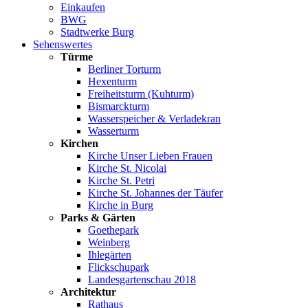
Einkaufen
BWG
Stadtwerke Burg
Sehenswertes
Türme
Berliner Torturm
Hexenturm
Freiheitsturm (Kuhturm)
Bismarckturm
Wasserspeicher & Verladekran
Wasserturm
Kirchen
Kirche Unser Lieben Frauen
Kirche St. Nicolai
Kirche St. Petri
Kirche St. Johannes der Täufer
Kirche in Burg
Parks & Gärten
Goethepark
Weinberg
Ihlegärten
Flickschupark
Landesgartenschau 2018
Architektur
Rathaus