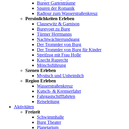
Burger Gartenträume
Spuren der Romanik
Radtour zum Wasserstraßenkreuz
Persönlichkeiten Erleben
Clausewitz & Garnison
Burgvogt zu Burg
Türmer Herrmanns
Nachtwächterrundgang
Der Trommler von Burg
Der Trommler von Burg für Kinder
Streifzug mit Frau Holle
Knecht Ruprecht
Mönchsführung
Szenen Erleben
Mystisch und Unheimlich
Region Erleben
Wasserstraßenkreuz
Kutsch- & Kremserfahrt
Fahrgastschifffahrten
Reiseleitung
Aktivitäten
Freizeit
Schwimmhalle
Burg Theater
Planetarium