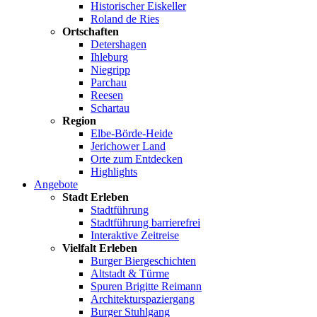
Historischer Eiskeller
Roland de Ries
Ortschaften
Detershagen
Ihleburg
Niegripp
Parchau
Reesen
Schartau
Region
Elbe-Börde-Heide
Jerichower Land
Orte zum Entdecken
Highlights
Angebote
Stadt Erleben
Stadtführung
Stadtführung barrierefrei
Interaktive Zeitreise
Vielfalt Erleben
Burger Biergeschichten
Altstadt & Türme
Spuren Brigitte Reimann
Architekturspaziergang
Burger Stuhlgang