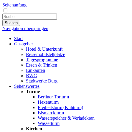
Seitenanfang
Suchen
Navigation überspringen
Start
Gastgeber
Hotel & Unterkunft
Reisemobilstellplätze
Tagesprogramme
Essen & Trinken
Einkaufen
BWG
Stadtwerke Burg
Sehenswertes
Türme
Berliner Torturm
Hexenturm
Freiheitsturm (Kuhturm)
Bismarckturm
Wasserspeicher & Verladekran
Wasserturm
Kirchen