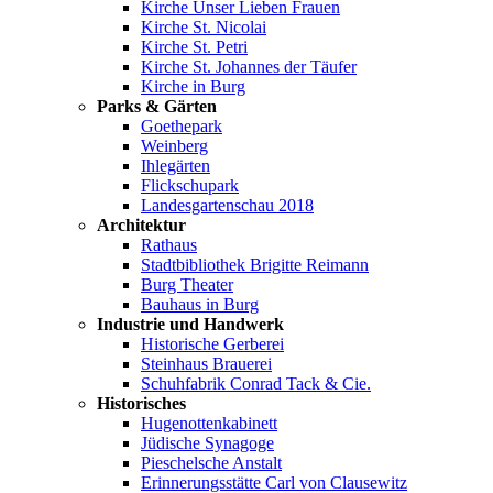
Kirche Unser Lieben Frauen
Kirche St. Nicolai
Kirche St. Petri
Kirche St. Johannes der Täufer
Kirche in Burg
Parks & Gärten
Goethepark
Weinberg
Ihlegärten
Flickschupark
Landesgartenschau 2018
Architektur
Rathaus
Stadtbibliothek Brigitte Reimann
Burg Theater
Bauhaus in Burg
Industrie und Handwerk
Historische Gerberei
Steinhaus Brauerei
Schuhfabrik Conrad Tack & Cie.
Historisches
Hugenottenkabinett
Jüdische Synagoge
Pieschelsche Anstalt
Erinnerungsstätte Carl von Clausewitz