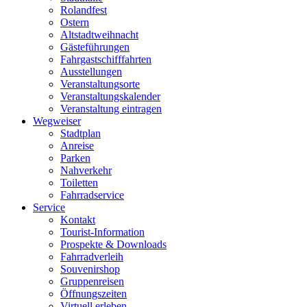
Rolandfest
Ostern
Altstadtweihnacht
Gästeführungen
Fahrgastschifffahrten
Ausstellungen
Veranstaltungsorte
Veranstaltungskalender
Veranstaltung eintragen
Wegweiser
Stadtplan
Anreise
Parken
Nahverkehr
Toiletten
Fahrradservice
Service
Kontakt
Tourist-Information
Prospekte & Downloads
Fahrradverleih
Souvenirshop
Gruppenreisen
Öffnungszeiten
Virtuell erleben