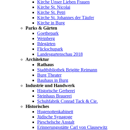
Kirche Unser Lieben Frauen
Kirche St. Nicolai
Kirche St. Petri
Kirche St. Johannes der Täufer
Kirche in Burg
Parks & Gärten
Goethepark
Weinberg
Ihlegärten
Flickschupark
Landesgartenschau 2018
Architektur
Rathaus
Stadtbibliothek Brigitte Reimann
Burg Theater
Bauhaus in Burg
Industrie und Handwerk
Historische Gerberei
Steinhaus Brauerei
Schuhfabrik Conrad Tack & Cie.
Historisches
Hugenottenkabinett
Jüdische Synagoge
Pieschelsche Anstalt
Erinnerungsstätte Carl von Clausewitz