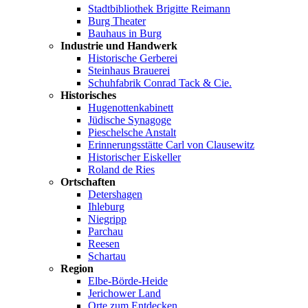
Stadtbibliothek Brigitte Reimann
Burg Theater
Bauhaus in Burg
Industrie und Handwerk
Historische Gerberei
Steinhaus Brauerei
Schuhfabrik Conrad Tack & Cie.
Historisches
Hugenottenkabinett
Jüdische Synagoge
Pieschelsche Anstalt
Erinnerungsstätte Carl von Clausewitz
Historischer Eiskeller
Roland de Ries
Ortschaften
Detershagen
Ihleburg
Niegripp
Parchau
Reesen
Schartau
Region
Elbe-Börde-Heide
Jerichower Land
Orte zum Entdecken