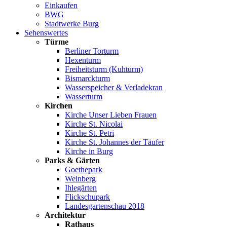
Einkaufen
BWG
Stadtwerke Burg
Sehenswertes
Türme
Berliner Torturm
Hexenturm
Freiheitsturm (Kuhturm)
Bismarckturm
Wasserspeicher & Verladekran
Wasserturm
Kirchen
Kirche Unser Lieben Frauen
Kirche St. Nicolai
Kirche St. Petri
Kirche St. Johannes der Täufer
Kirche in Burg
Parks & Gärten
Goethepark
Weinberg
Ihlegärten
Flickschupark
Landesgartenschau 2018
Architektur
Rathaus