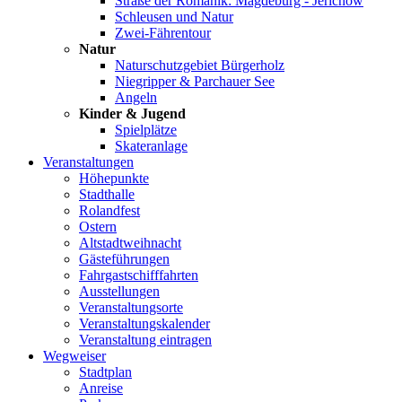
Straße der Romanik: Magdeburg - Jerichow
Schleusen und Natur
Zwei-Fährentour
Natur
Naturschutzgebiet Bürgerholz
Niegripper & Parchauer See
Angeln
Kinder & Jugend
Spielplätze
Skateranlage
Veranstaltungen
Höhepunkte
Stadthalle
Rolandfest
Ostern
Altstadtweihnacht
Gästeführungen
Fahrgastschifffahrten
Ausstellungen
Veranstaltungsorte
Veranstaltungskalender
Veranstaltung eintragen
Wegweiser
Stadtplan
Anreise