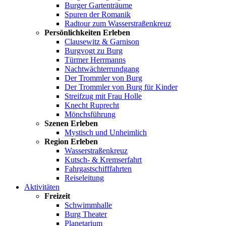
Burger Gartenträume
Spuren der Romanik
Radtour zum Wasserstraßenkreuz
Persönlichkeiten Erleben
Clausewitz & Garnison
Burgvogt zu Burg
Türmer Herrmanns
Nachtwächterrundgang
Der Trommler von Burg
Der Trommler von Burg für Kinder
Streifzug mit Frau Holle
Knecht Ruprecht
Mönchsführung
Szenen Erleben
Mystisch und Unheimlich
Region Erleben
Wasserstraßenkreuz
Kutsch- & Kremserfahrt
Fahrgastschifffahrten
Reiseleitung
Aktivitäten
Freizeit
Schwimmhalle
Burg Theater
Planetarium