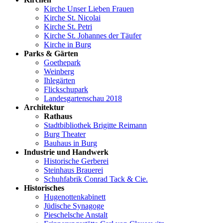
Kirche Unser Lieben Frauen
Kirche St. Nicolai
Kirche St. Petri
Kirche St. Johannes der Täufer
Kirche in Burg
Parks & Gärten
Goethepark
Weinberg
Ihlegärten
Flickschupark
Landesgartenschau 2018
Architektur
Rathaus
Stadtbibliothek Brigitte Reimann
Burg Theater
Bauhaus in Burg
Industrie und Handwerk
Historische Gerberei
Steinhaus Brauerei
Schuhfabrik Conrad Tack & Cie.
Historisches
Hugenottenkabinett
Jüdische Synagoge
Pieschelsche Anstalt