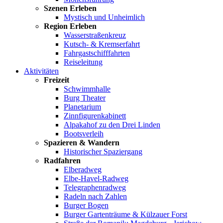
Szenen Erleben
Mystisch und Unheimlich
Region Erleben
Wasserstraßenkreuz
Kutsch- & Kremserfahrt
Fahrgastschifffahrten
Reiseleitung
Aktivitäten
Freizeit
Schwimmhalle
Burg Theater
Planetarium
Zinnfigurenkabinett
Alpakahof zu den Drei Linden
Bootsverleih
Spazieren & Wandern
Historischer Spaziergang
Radfahren
Elberadweg
Elbe-Havel-Radweg
Telegraphenradweg
Radeln nach Zahlen
Burger Bogen
Burger Gartenträume & Külzauer Forst