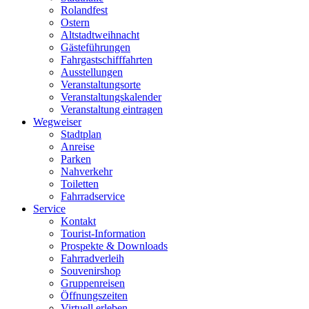
Rolandfest
Ostern
Altstadtweihnacht
Gästeführungen
Fahrgastschifffahrten
Ausstellungen
Veranstaltungsorte
Veranstaltungskalender
Veranstaltung eintragen
Wegweiser
Stadtplan
Anreise
Parken
Nahverkehr
Toiletten
Fahrradservice
Service
Kontakt
Tourist-Information
Prospekte & Downloads
Fahrradverleih
Souvenirshop
Gruppenreisen
Öffnungszeiten
Virtuell erleben