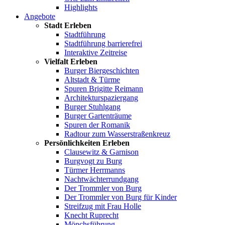
Highlights
Angebote
Stadt Erleben
Stadtführung
Stadtführung barrierefrei
Interaktive Zeitreise
Vielfalt Erleben
Burger Biergeschichten
Altstadt & Türme
Spuren Brigitte Reimann
Architekturspaziergang
Burger Stuhlgang
Burger Gartenträume
Spuren der Romanik
Radtour zum Wasserstraßenkreuz
Persönlichkeiten Erleben
Clausewitz & Garnison
Burgvogt zu Burg
Türmer Herrmanns
Nachtwächterrundgang
Der Trommler von Burg
Der Trommler von Burg für Kinder
Streifzug mit Frau Holle
Knecht Ruprecht
Mönchsführung