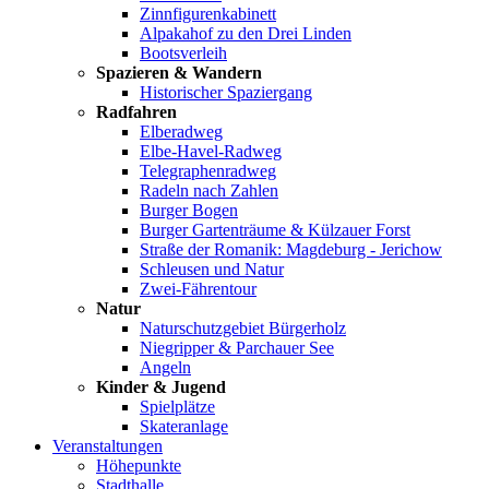
Zinnfigurenkabinett
Alpakahof zu den Drei Linden
Bootsverleih
Spazieren & Wandern
Historischer Spaziergang
Radfahren
Elberadweg
Elbe-Havel-Radweg
Telegraphenradweg
Radeln nach Zahlen
Burger Bogen
Burger Gartenträume & Külzauer Forst
Straße der Romanik: Magdeburg - Jerichow
Schleusen und Natur
Zwei-Fährentour
Natur
Naturschutzgebiet Bürgerholz
Niegripper & Parchauer See
Angeln
Kinder & Jugend
Spielplätze
Skateranlage
Veranstaltungen
Höhepunkte
Stadthalle