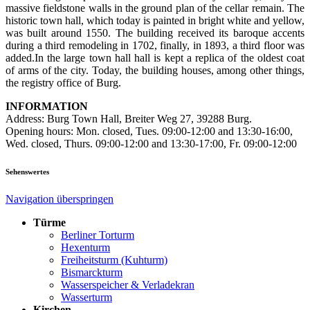
massive fieldstone walls in the ground plan of the cellar remain. The
historic town hall, which today is painted in bright white and yellow,
was built around 1550. The building received its baroque accents
during a third remodeling in 1702, finally, in 1893, a third floor was
added.In the large town hall hall is kept a replica of the oldest coat
of arms of the city. Today, the building houses, among other things,
the registry office of Burg.
INFORMATION
Address: Burg Town Hall, Breiter Weg 27, 39288 Burg.
Opening hours: Mon. closed, Tues. 09:00-12:00 and 13:30-16:00,
Wed. closed, Thurs. 09:00-12:00 and 13:30-17:00, Fr. 09:00-12:00
Sehenswertes
Navigation überspringen
Türme
Berliner Torturm
Hexenturm
Freiheitsturm (Kuhturm)
Bismarckturm
Wasserspeicher & Verladekran
Wasserturm
Kirchen