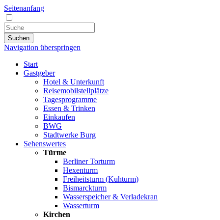
Seitenanfang
Suchen
Navigation überspringen
Start
Gastgeber
Hotel & Unterkunft
Reisemobilstellplätze
Tagesprogramme
Essen & Trinken
Einkaufen
BWG
Stadtwerke Burg
Sehenswertes
Türme
Berliner Torturm
Hexenturm
Freiheitsturm (Kuhturm)
Bismarckturm
Wasserspeicher & Verladekran
Wasserturm
Kirchen