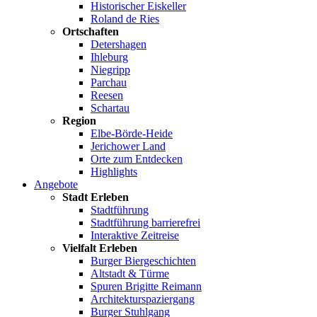
Historischer Eiskeller
Roland de Ries
Ortschaften
Detershagen
Ihleburg
Niegripp
Parchau
Reesen
Schartau
Region
Elbe-Börde-Heide
Jerichower Land
Orte zum Entdecken
Highlights
Angebote
Stadt Erleben
Stadtführung
Stadtführung barrierefrei
Interaktive Zeitreise
Vielfalt Erleben
Burger Biergeschichten
Altstadt & Türme
Spuren Brigitte Reimann
Architekturspaziergang
Burger Stuhlgang