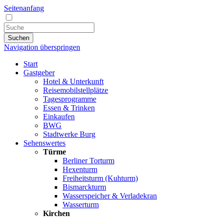
Seitenanfang
Suchen
Navigation überspringen
Start
Gastgeber
Hotel & Unterkunft
Reisemobilstellplätze
Tagesprogramme
Essen & Trinken
Einkaufen
BWG
Stadtwerke Burg
Sehenswertes
Türme
Berliner Torturm
Hexenturm
Freiheitsturm (Kuhturm)
Bismarckturm
Wasserspeicher & Verladekran
Wasserturm
Kirchen