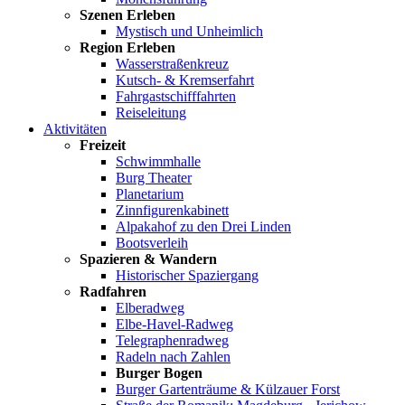
Szenen Erleben
Mystisch und Unheimlich
Region Erleben
Wasserstraßenkreuz
Kutsch- & Kremserfahrt
Fahrgastschifffahrten
Reiseleitung
Aktivitäten
Freizeit
Schwimmhalle
Burg Theater
Planetarium
Zinnfigurenkabinett
Alpakahof zu den Drei Linden
Bootsverleih
Spazieren & Wandern
Historischer Spaziergang
Radfahren
Elberadweg
Elbe-Havel-Radweg
Telegraphenradweg
Radeln nach Zahlen
Burger Bogen
Burger Gartenträume & Külzauer Forst