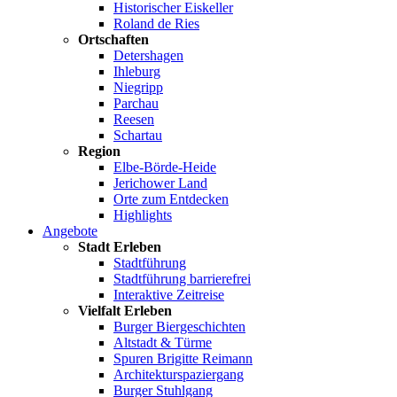
Historischer Eiskeller
Roland de Ries
Ortschaften
Detershagen
Ihleburg
Niegripp
Parchau
Reesen
Schartau
Region
Elbe-Börde-Heide
Jerichower Land
Orte zum Entdecken
Highlights
Angebote
Stadt Erleben
Stadtführung
Stadtführung barrierefrei
Interaktive Zeitreise
Vielfalt Erleben
Burger Biergeschichten
Altstadt & Türme
Spuren Brigitte Reimann
Architekturspaziergang
Burger Stuhlgang