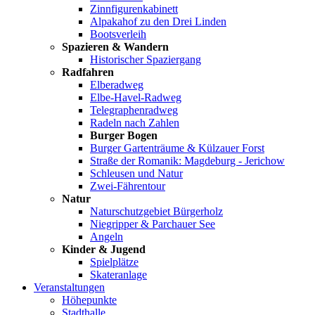
Zinnfigurenkabinett
Alpakahof zu den Drei Linden
Bootsverleih
Spazieren & Wandern
Historischer Spaziergang
Radfahren
Elberadweg
Elbe-Havel-Radweg
Telegraphenradweg
Radeln nach Zahlen
Burger Bogen
Burger Gartenträume & Külzauer Forst
Straße der Romanik: Magdeburg - Jerichow
Schleusen und Natur
Zwei-Fährentour
Natur
Naturschutzgebiet Bürgerholz
Niegripper & Parchauer See
Angeln
Kinder & Jugend
Spielplätze
Skateranlage
Veranstaltungen
Höhepunkte
Stadthalle