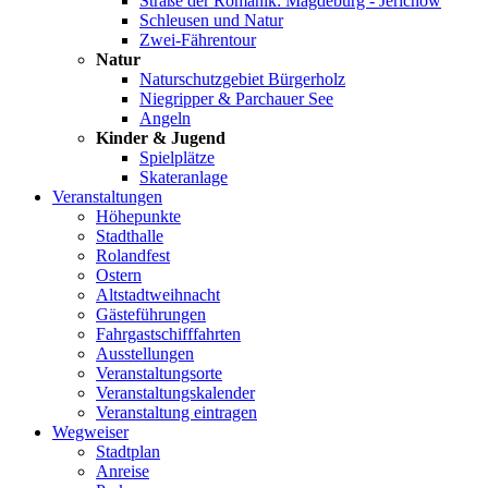
Straße der Romanik: Magdeburg - Jerichow
Schleusen und Natur
Zwei-Fährentour
Natur
Naturschutzgebiet Bürgerholz
Niegripper & Parchauer See
Angeln
Kinder & Jugend
Spielplätze
Skateranlage
Veranstaltungen
Höhepunkte
Stadthalle
Rolandfest
Ostern
Altstadtweihnacht
Gästeführungen
Fahrgastschifffahrten
Ausstellungen
Veranstaltungsorte
Veranstaltungskalender
Veranstaltung eintragen
Wegweiser
Stadtplan
Anreise