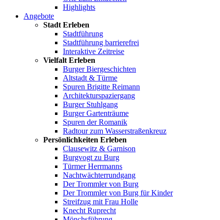
Highlights
Angebote
Stadt Erleben
Stadtführung
Stadtführung barrierefrei
Interaktive Zeitreise
Vielfalt Erleben
Burger Biergeschichten
Altstadt & Türme
Spuren Brigitte Reimann
Architekturspaziergang
Burger Stuhlgang
Burger Gartenträume
Spuren der Romanik
Radtour zum Wasserstraßenkreuz
Persönlichkeiten Erleben
Clausewitz & Garnison
Burgvogt zu Burg
Türmer Herrmanns
Nachtwächterrundgang
Der Trommler von Burg
Der Trommler von Burg für Kinder
Streifzug mit Frau Holle
Knecht Ruprecht
Mönchsführung