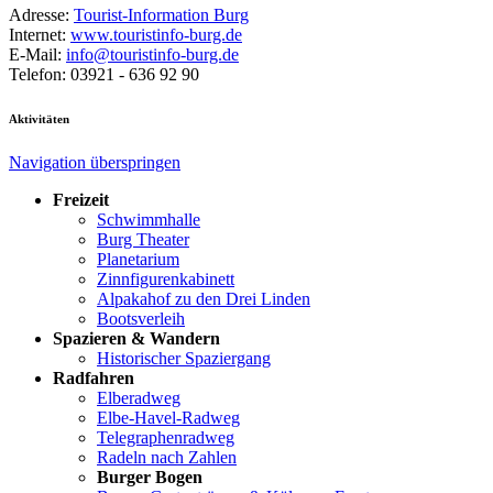
Adresse:
Tourist-Information Burg
Internet:
www.touristinfo-burg.de
E-Mail:
info@touristinfo-burg.de
Telefon: 03921 - 636 92 90
Aktivitäten
Navigation überspringen
Freizeit
Schwimmhalle
Burg Theater
Planetarium
Zinnfigurenkabinett
Alpakahof zu den Drei Linden
Bootsverleih
Spazieren & Wandern
Historischer Spaziergang
Radfahren
Elberadweg
Elbe-Havel-Radweg
Telegraphenradweg
Radeln nach Zahlen
Burger Bogen