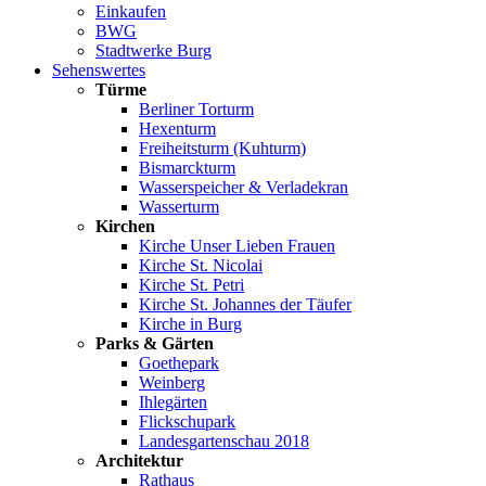
Einkaufen
BWG
Stadtwerke Burg
Sehenswertes
Türme
Berliner Torturm
Hexenturm
Freiheitsturm (Kuhturm)
Bismarckturm
Wasserspeicher & Verladekran
Wasserturm
Kirchen
Kirche Unser Lieben Frauen
Kirche St. Nicolai
Kirche St. Petri
Kirche St. Johannes der Täufer
Kirche in Burg
Parks & Gärten
Goethepark
Weinberg
Ihlegärten
Flickschupark
Landesgartenschau 2018
Architektur
Rathaus