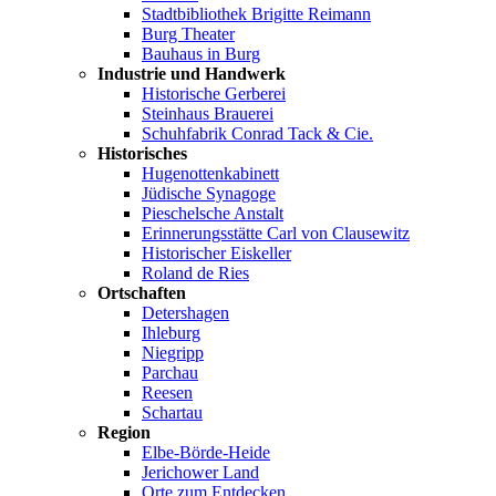
Stadtbibliothek Brigitte Reimann
Burg Theater
Bauhaus in Burg
Industrie und Handwerk
Historische Gerberei
Steinhaus Brauerei
Schuhfabrik Conrad Tack & Cie.
Historisches
Hugenottenkabinett
Jüdische Synagoge
Pieschelsche Anstalt
Erinnerungsstätte Carl von Clausewitz
Historischer Eiskeller
Roland de Ries
Ortschaften
Detershagen
Ihleburg
Niegripp
Parchau
Reesen
Schartau
Region
Elbe-Börde-Heide
Jerichower Land
Orte zum Entdecken