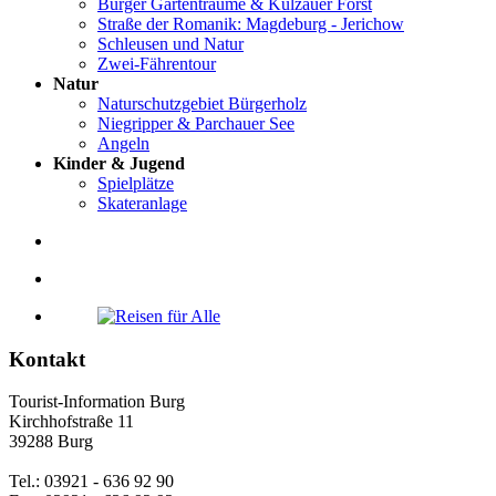
Burger Gartenträume & Külzauer Forst
Straße der Romanik: Magdeburg - Jerichow
Schleusen und Natur
Zwei-Fährentour
Natur
Naturschutzgebiet Bürgerholz
Niegripper & Parchauer See
Angeln
Kinder & Jugend
Spielplätze
Skateranlage
Kontakt
Tourist-Information Burg
Kirchhofstraße 11
39288 Burg
Tel.: 03921 - 636 92 90