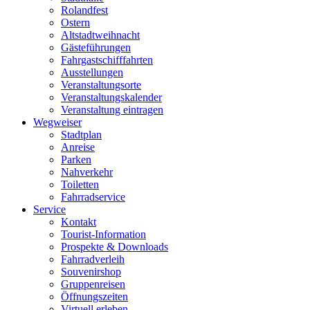
Rolandfest
Ostern
Altstadtweihnacht
Gästeführungen
Fahrgastschifffahrten
Ausstellungen
Veranstaltungsorte
Veranstaltungskalender
Veranstaltung eintragen
Wegweiser
Stadtplan
Anreise
Parken
Nahverkehr
Toiletten
Fahrradservice
Service
Kontakt
Tourist-Information
Prospekte & Downloads
Fahrradverleih
Souvenirshop
Gruppenreisen
Öffnungszeiten
Virtuell erleben