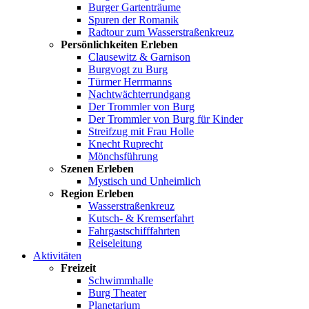
Burger Gartenträume
Spuren der Romanik
Radtour zum Wasserstraßenkreuz
Persönlichkeiten Erleben
Clausewitz & Garnison
Burgvogt zu Burg
Türmer Herrmanns
Nachtwächterrundgang
Der Trommler von Burg
Der Trommler von Burg für Kinder
Streifzug mit Frau Holle
Knecht Ruprecht
Mönchsführung
Szenen Erleben
Mystisch und Unheimlich
Region Erleben
Wasserstraßenkreuz
Kutsch- & Kremserfahrt
Fahrgastschifffahrten
Reiseleitung
Aktivitäten
Freizeit
Schwimmhalle
Burg Theater
Planetarium