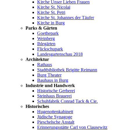
Kirche Unser Lieben Frauen
Kirche St. Nicolai
Kirche St. Petri
Kirche St. Johannes der Täufer
Kirche in Burg
Parks & Gärten
Goethepark
Weinberg
Ihlegärten
Flickschupark
Landesgartenschau 2018
Architektur
Rathaus
Stadtbibliothek Brigitte Reimann
Burg Theater
Bauhaus in Burg
Industrie und Handwerk
Historische Gerberei
Steinhaus Brauerei
Schuhfabrik Conrad Tack & Cie.
Historisches
Hugenottenkabinett
Jüdische Synagoge
Pieschelsche Anstalt
Erinnerungsstätte Carl von Clausewitz