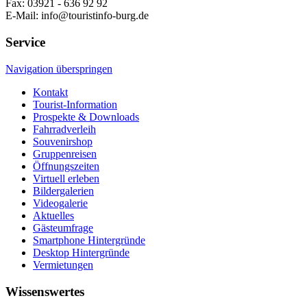
Fax: 03921 - 636 92 92
E-Mail: info@touristinfo-burg.de
Service
Navigation überspringen
Kontakt
Tourist-Information
Prospekte & Downloads
Fahrradverleih
Souvenirshop
Gruppenreisen
Öffnungszeiten
Virtuell erleben
Bildergalerien
Videogalerie
Aktuelles
Gästeumfrage
Smartphone Hintergründe
Desktop Hintergründe
Vermietungen
Wissenswertes