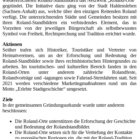
wiedererrichteten Roland-Standbildern das Netzwerk „Roland-Orte“
gegründet. Die Initiative dazu ging von der Stadt Haldensleben
(Sachsen-Anhalt) aus, welche über den einzigen Reitenden Roland
verfügt. Die unterzeichnenden Städte und Gemeinden besitzen mit
ihren Roland-Standbildern ein verbindendes Element, das in
Vorzeiten von der jeweiligen Bürgerschaft als selbstbewusstes
Symbol von Freiheit, Rechtsprechung und Tradition errichtet wurde.
Aktionen
Seither trafen sich Historiker, Touristiker und Vertreter von
Heimatvereinen, um an der Erforschung und Bedeutung der
Roland-Standbilder sowie ihres rechtshistorischen Hintergrundes zu
arbeiten. Im touristischen- und kulturellen Bereich fanden in den
Roland-Orten unter anderem zahlreiche Rolandfeste,
Rolandvorträge und -tagungen sowie Fahrrad-Sternfahrten statt. Seit
2021 werden verschiedene Marketingmaßnahmen rund um das
Motto „Erlebte Stadtgeschichte“ umgesetzt.
Ziele
In der gemeinsamen Gründungsurkunde wurde unter anderem
beschlossen:
Die Roland-Orte unterstützen die Erforschung der Geschichte
und Bedeutung der Rolandstandbilder.
Die Roland-Orte setzen sich für die Vertiefung der Kontakte
zu europäischen Regionen ein, die mit der Roland-Tradition