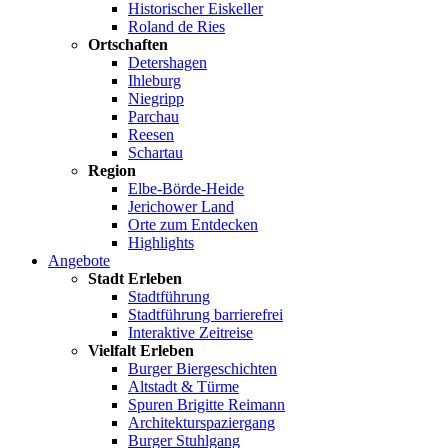
Historischer Eiskeller
Roland de Ries
Ortschaften
Detershagen
Ihleburg
Niegripp
Parchau
Reesen
Schartau
Region
Elbe-Börde-Heide
Jerichower Land
Orte zum Entdecken
Highlights
Angebote
Stadt Erleben
Stadtführung
Stadtführung barrierefrei
Interaktive Zeitreise
Vielfalt Erleben
Burger Biergeschichten
Altstadt & Türme
Spuren Brigitte Reimann
Architekturspaziergang
Burger Stuhlgang