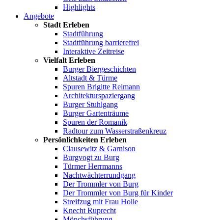
Highlights
Angebote
Stadt Erleben
Stadtführung
Stadtführung barrierefrei
Interaktive Zeitreise
Vielfalt Erleben
Burger Biergeschichten
Altstadt & Türme
Spuren Brigitte Reimann
Architekturspaziergang
Burger Stuhlgang
Burger Gartenträume
Spuren der Romanik
Radtour zum Wasserstraßenkreuz
Persönlichkeiten Erleben
Clausewitz & Garnison
Burgvogt zu Burg
Türmer Herrmanns
Nachtwächterrundgang
Der Trommler von Burg
Der Trommler von Burg für Kinder
Streifzug mit Frau Holle
Knecht Ruprecht
Mönchsführung