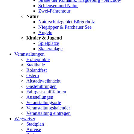
Straße der Romanik: Magdeburg - Jerichow
Schleusen und Natur
Zwei-Fährentour
Natur
Naturschutzgebiet Bürgerholz
Niegripper & Parchauer See
Angeln
Kinder & Jugend
Spielplätze
Skateranlage
Veranstaltungen
Höhepunkte
Stadthalle
Rolandfest
Ostern
Altstadtweihnacht
Gästeführungen
Fahrgastschifffahrten
Ausstellungen
Veranstaltungsorte
Veranstaltungskalender
Veranstaltung eintragen
Wegweiser
Stadtplan
Anreise