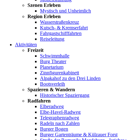
Szenen Erleben
Mystisch und Unheimlich
Region Erleben
Wasserstraßenkreuz
Kutsch- & Kremserfahrt
Fahrgastschifffahrten
Reiseleitung
Aktivitäten
Freizeit
Schwimmhalle
Burg Theater
Planetarium
Zinnfigurenkabinett
Alpakahof zu den Drei Linden
Bootsverleih
Spazieren & Wandern
Historischer Spaziergang
Radfahren
Elberadweg
Elbe-Havel-Radweg
Telegraphenradweg
Radeln nach Zahlen
Burger Bogen
Burger Gartenträume & Külzauer Forst