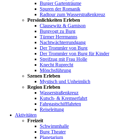
Burger Gartenträume
Spuren der Romanik
Radtour zum Wasserstraßenkreuz
Persönlichkeiten Erleben
Clausewitz & Garnison
Burgvogt zu Burg
Türmer Herrmanns
Nachtwächterrundgang
Der Trommler von Burg
Der Trommler von Burg für Kinder
Streifzug mit Frau Holle
Knecht Ruprecht
Mönchsführung
Szenen Erleben
Mystisch und Unheimlich
Region Erleben
Wasserstraßenkreuz
Kutsch- & Kremserfahrt
Fahrgastschifffahrten
Reiseleitung
Aktivitäten
Freizeit
Schwimmhalle
Burg Theater
Planetarium