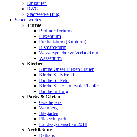
Einkaufen
BWG
Stadtwerke Burg
Sehenswertes
Türme
Berliner Torturm
Hexenturm
Freiheitsturm (Kuhturm)
Bismarckturm
Wasserspeicher & Verladekran
Wasserturm
Kirchen
Kirche Unser Lieben Frauen
Kirche St. Nicolai
Kirche St. Petri
Kirche St. Johannes der Täufer
Kirche in Burg
Parks & Gärten
Goethepark
Weinberg
Ihlegärten
Flickschupark
Landesgartenschau 2018
Architektur
Rathaus