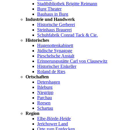
Stadtbibliothek Brigitte Reimann
Burg Theater
Bauhaus in Burg
Industrie und Handwerk
Historische Gerberei
Steinhaus Brauerei
Schuhfabrik Conrad Tack & Cie.
Historisches
Hugenottenkabinett
Jüdische Synagoge
Pieschelsche Anstalt
Erinnerungsstätte Carl von Clausewitz
Historischer Eiskeller
Roland de Ries
Ortschaften
Detershagen
Ihleburg
Niegripp
Parchau
Reesen
Schartau
Region
Elbe-Börde-Heide
Jerichower Land
Orte zum Entdecken