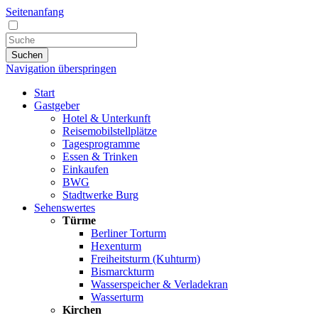
Seitenanfang
Suchen
Navigation überspringen
Start
Gastgeber
Hotel & Unterkunft
Reisemobilstellplätze
Tagesprogramme
Essen & Trinken
Einkaufen
BWG
Stadtwerke Burg
Sehenswertes
Türme
Berliner Torturm
Hexenturm
Freiheitsturm (Kuhturm)
Bismarckturm
Wasserspeicher & Verladekran
Wasserturm
Kirchen