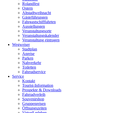
Rolandfest
Ostern
Altstadtweihnacht
Gästeführungen
Fahrgastschifffahrten
Ausstellungen
Veranstaltungsorte
Veranstaltungskalender
Veranstaltung eintragen
Wegweiser
Stadtplan
Anreise
Parken
Nahverkehr
Toiletten
Fahrradservice
Service
Kontakt
Tourist-Information
Prospekte & Downloads
Fahrradverleih
Souvenirshop
Gruppenreisen
Öffnungszeiten
Virtuell erleben