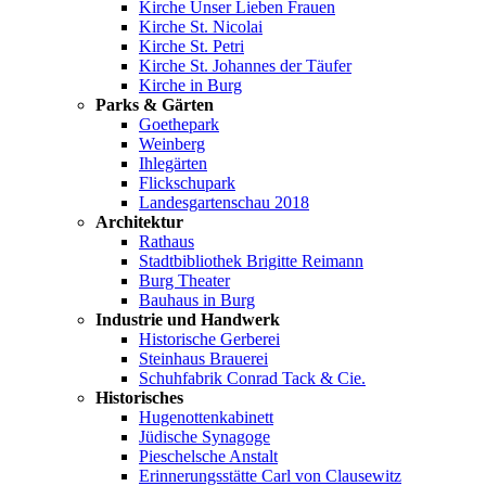
Kirche Unser Lieben Frauen
Kirche St. Nicolai
Kirche St. Petri
Kirche St. Johannes der Täufer
Kirche in Burg
Parks & Gärten
Goethepark
Weinberg
Ihlegärten
Flickschupark
Landesgartenschau 2018
Architektur
Rathaus
Stadtbibliothek Brigitte Reimann
Burg Theater
Bauhaus in Burg
Industrie und Handwerk
Historische Gerberei
Steinhaus Brauerei
Schuhfabrik Conrad Tack & Cie.
Historisches
Hugenottenkabinett
Jüdische Synagoge
Pieschelsche Anstalt
Erinnerungsstätte Carl von Clausewitz