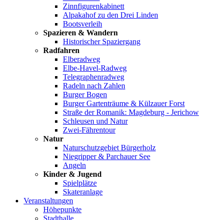
Zinnfigurenkabinett
Alpakahof zu den Drei Linden
Bootsverleih
Spazieren & Wandern
Historischer Spaziergang
Radfahren
Elberadweg
Elbe-Havel-Radweg
Telegraphenradweg
Radeln nach Zahlen
Burger Bogen
Burger Gartenträume & Külzauer Forst
Straße der Romanik: Magdeburg - Jerichow
Schleusen und Natur
Zwei-Fährentour
Natur
Naturschutzgebiet Bürgerholz
Niegripper & Parchauer See
Angeln
Kinder & Jugend
Spielplätze
Skateranlage
Veranstaltungen
Höhepunkte
Stadthalle