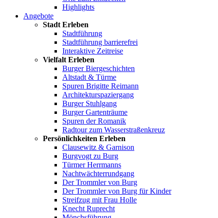
Highlights
Angebote
Stadt Erleben
Stadtführung
Stadtführung barrierefrei
Interaktive Zeitreise
Vielfalt Erleben
Burger Biergeschichten
Altstadt & Türme
Spuren Brigitte Reimann
Architekturspaziergang
Burger Stuhlgang
Burger Gartenträume
Spuren der Romanik
Radtour zum Wasserstraßenkreuz
Persönlichkeiten Erleben
Clausewitz & Garnison
Burgvogt zu Burg
Türmer Herrmanns
Nachtwächterrundgang
Der Trommler von Burg
Der Trommler von Burg für Kinder
Streifzug mit Frau Holle
Knecht Ruprecht
Mönchsführung