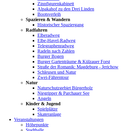
Zinnfigurenkabinett
Alpakahof zu den Drei Linden
Bootsverleih
Spazieren & Wandern
Historischer Spaziergang
Radfahren
Elberadweg
Elbe-Havel-Radweg
Telegraphenradweg
Radeln nach Zahlen
Burger Bogen
Burger Gartenträume & Külzauer Forst
Straße der Romanik: Magdeburg - Jerichow
Schleusen und Natur
Zwei-Fährentour
Natur
Naturschutzgebiet Bürgerholz
Niegripper & Parchauer See
Angeln
Kinder & Jugend
Spielplätze
Skateranlage
Veranstaltungen
Höhepunkte
Stadthalle