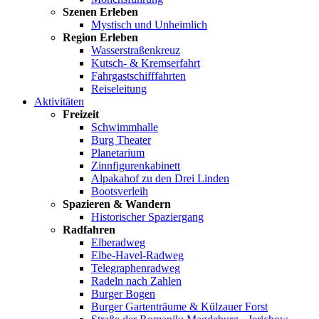
Szenen Erleben
Mystisch und Unheimlich
Region Erleben
Wasserstraßenkreuz
Kutsch- & Kremserfahrt
Fahrgastschifffahrten
Reiseleitung
Aktivitäten
Freizeit
Schwimmhalle
Burg Theater
Planetarium
Zinnfigurenkabinett
Alpakahof zu den Drei Linden
Bootsverleih
Spazieren & Wandern
Historischer Spaziergang
Radfahren
Elberadweg
Elbe-Havel-Radweg
Telegraphenradweg
Radeln nach Zahlen
Burger Bogen
Burger Gartenträume & Külzauer Forst