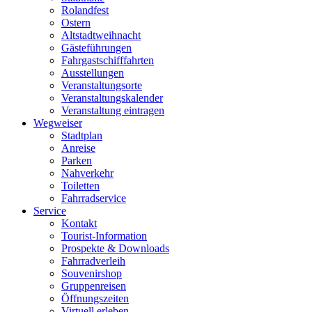
Rolandfest
Ostern
Altstadtweihnacht
Gästeführungen
Fahrgastschifffahrten
Ausstellungen
Veranstaltungsorte
Veranstaltungskalender
Veranstaltung eintragen
Wegweiser
Stadtplan
Anreise
Parken
Nahverkehr
Toiletten
Fahrradservice
Service
Kontakt
Tourist-Information
Prospekte & Downloads
Fahrradverleih
Souvenirshop
Gruppenreisen
Öffnungszeiten
Virtuell erleben