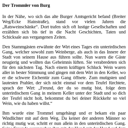
Der Trommler von Burg
In der Nähe, wo sich das alte Burger Amtsgericht befand (Breiter
Weg/Ecke Hainstraße), stand vor vielen Jahren die
„Ratsweinschänke“. Dort trafen sich oft lustige Gesellschaften und
erzählten sich bis tief in die Nacht Geschichten, Taten und
Schicksale aus vergangenen Zeiten.
Den Stammgästen erwähnte der Wirt eines Tages ein unterirdischen
Gang, welcher sowohl zum Weinberge, als auch in das Innere der
Stadt von seinem Hause aus führen sollte. Nun waren die Gäste
neugierig und wollten das Geheimnis lüften. Sie verabredeten sich
für den nächsten Tag. Nach einem kräftigen Schluck Wein waren
aller in bester Stimmung und gingen mit dem Wirt in den Keller, wo
er die schwere Eichentür zum Gang öffnete. Zum mutigsten und
lautesten Prahler, der sich nicht einmal vor dem Teufel fürchtete,
sprach der Wirt: „Freund, der du so mutig bist, folge dem
unterirdischem Gang in meinem Keller unter der Stadt und so dich
der Teufel nicht holt, bekommst du bei deiner Rückkehr so viel
Wein, wie du haben willst.“
Ihm wurde eine Trommel umgehängt und er bekam ein paar
Windlichter mit auf dem Weg. Da keiner der anderen Männer so
richtig mutig war, schritt er nun allein in den unterirdischen Gang.