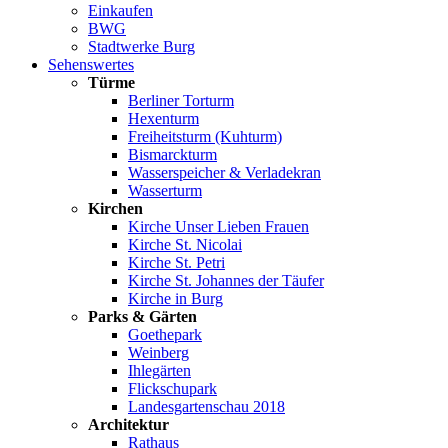
Einkaufen
BWG
Stadtwerke Burg
Sehenswertes
Türme
Berliner Torturm
Hexenturm
Freiheitsturm (Kuhturm)
Bismarckturm
Wasserspeicher & Verladekran
Wasserturm
Kirchen
Kirche Unser Lieben Frauen
Kirche St. Nicolai
Kirche St. Petri
Kirche St. Johannes der Täufer
Kirche in Burg
Parks & Gärten
Goethepark
Weinberg
Ihlegärten
Flickschupark
Landesgartenschau 2018
Architektur
Rathaus