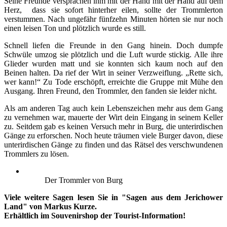
Seine Freunde versprachen ihm mit der Hand mit der Hand auf dem
Herz, dass sie sofort hinterher eilen, sollte der Trommlerton
verstummen. Nach ungefähr fünfzehn Minuten hörten sie nur noch
einen leisen Ton und plötzlich wurde es still.
Schnell liefen die Freunde in den Gang hinein. Doch dumpfe
Schwüle umzog sie plötzlich und die Luft wurde stickig. Alle ihre
Glieder wurden matt und sie konnten sich kaum noch auf den
Beinen halten. Da rief der Wirt in seiner Verzweiflung. „Rette sich,
wer kann!“ Zu Tode erschöpft, erreichte die Gruppe mit Mühe den
Ausgang. Ihren Freund, den Trommler, den fanden sie leider nicht.
Als am anderen Tag auch kein Lebenszeichen mehr aus dem Gang
zu vernehmen war, mauerte der Wirt dein Eingang in seinem Keller
zu. Seitdem gab es keinen Versuch mehr in Burg, die unterirdischen
Gänge zu erforschen. Noch heute träumen viele Burger davon, diese
unterirdischen Gänge zu finden und das Rätsel des verschwundenen
Trommlers zu lösen.
Der Trommler von Burg
Viele weitere Sagen lesen Sie in "Sagen aus dem Jerichower
Land" von Markus Kurze.
Erhältlich im Souvenirshop der Tourist-Information!