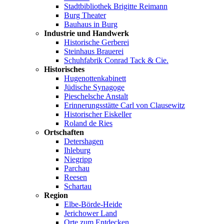
Stadtbibliothek Brigitte Reimann
Burg Theater
Bauhaus in Burg
Industrie und Handwerk
Historische Gerberei
Steinhaus Brauerei
Schuhfabrik Conrad Tack & Cie.
Historisches
Hugenottenkabinett
Jüdische Synagoge
Pieschelsche Anstalt
Erinnerungsstätte Carl von Clausewitz
Historischer Eiskeller
Roland de Ries
Ortschaften
Detershagen
Ihleburg
Niegripp
Parchau
Reesen
Schartau
Region
Elbe-Börde-Heide
Jerichower Land
Orte zum Entdecken