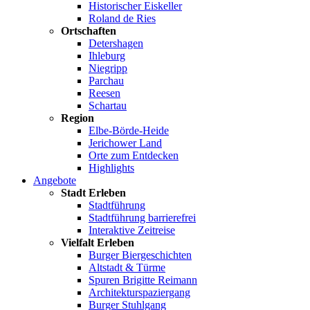
Historischer Eiskeller
Roland de Ries
Ortschaften
Detershagen
Ihleburg
Niegripp
Parchau
Reesen
Schartau
Region
Elbe-Börde-Heide
Jerichower Land
Orte zum Entdecken
Highlights
Angebote
Stadt Erleben
Stadtführung
Stadtführung barrierefrei
Interaktive Zeitreise
Vielfalt Erleben
Burger Biergeschichten
Altstadt & Türme
Spuren Brigitte Reimann
Architekturspaziergang
Burger Stuhlgang