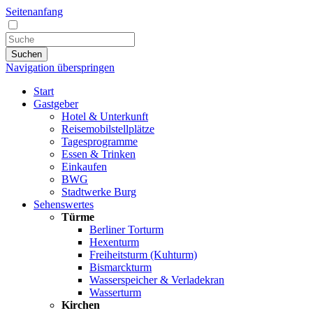
Seitenanfang
Suchen
Navigation überspringen
Start
Gastgeber
Hotel & Unterkunft
Reisemobilstellplätze
Tagesprogramme
Essen & Trinken
Einkaufen
BWG
Stadtwerke Burg
Sehenswertes
Türme
Berliner Torturm
Hexenturm
Freiheitsturm (Kuhturm)
Bismarckturm
Wasserspeicher & Verladekran
Wasserturm
Kirchen