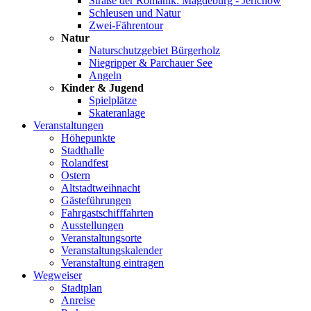
Straße der Romanik: Magdeburg - Jerichow
Schleusen und Natur
Zwei-Fährentour
Natur
Naturschutzgebiet Bürgerholz
Niegripper & Parchauer See
Angeln
Kinder & Jugend
Spielplätze
Skateranlage
Veranstaltungen
Höhepunkte
Stadthalle
Rolandfest
Ostern
Altstadtweihnacht
Gästeführungen
Fahrgastschifffahrten
Ausstellungen
Veranstaltungsorte
Veranstaltungskalender
Veranstaltung eintragen
Wegweiser
Stadtplan
Anreise