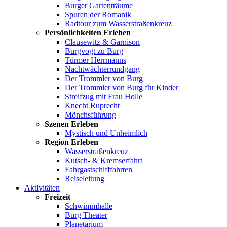
Burger Gartenträume
Spuren der Romanik
Radtour zum Wasserstraßenkreuz
Persönlichkeiten Erleben
Clausewitz & Garnison
Burgvogt zu Burg
Türmer Herrmanns
Nachtwächterrundgang
Der Trommler von Burg
Der Trommler von Burg für Kinder
Streifzug mit Frau Holle
Knecht Ruprecht
Mönchsführung
Szenen Erleben
Mystisch und Unheimlich
Region Erleben
Wasserstraßenkreuz
Kutsch- & Kremserfahrt
Fahrgastschifffahrten
Reiseleitung
Aktivitäten
Freizeit
Schwimmhalle
Burg Theater
Planetarium