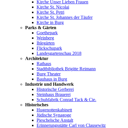
Kirche Unser Lieben Frauen
Kirche St. Nicolai
Kirche St. Petri
Kirche St. Johannes der Täufer
Kirche in Burg
Parks & Gärten
Goethepark
Weinberg
Ihlegärten
Flickschupark
Landesgartenschau 2018
Architektur
Rathaus
Stadtbibliothek Brigitte Reimann
Burg Theater
Bauhaus in Burg
Industrie und Handwerk
Historische Gerberei
Steinhaus Brauerei
Schuhfabrik Conrad Tack & Cie.
Historisches
Hugenottenkabinett
Jüdische Synagoge
Pieschelsche Anstalt
Erinnerungsstätte Carl von Clausewitz