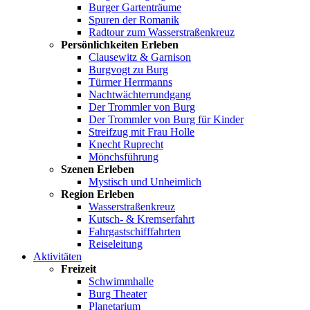
Burger Gartenträume
Spuren der Romanik
Radtour zum Wasserstraßenkreuz
Persönlichkeiten Erleben
Clausewitz & Garnison
Burgvogt zu Burg
Türmer Herrmanns
Nachtwächterrundgang
Der Trommler von Burg
Der Trommler von Burg für Kinder
Streifzug mit Frau Holle
Knecht Ruprecht
Mönchsführung
Szenen Erleben
Mystisch und Unheimlich
Region Erleben
Wasserstraßenkreuz
Kutsch- & Kremserfahrt
Fahrgastschifffahrten
Reiseleitung
Aktivitäten
Freizeit
Schwimmhalle
Burg Theater
Planetarium