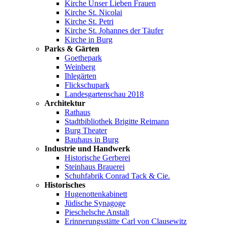
Kirche Unser Lieben Frauen
Kirche St. Nicolai
Kirche St. Petri
Kirche St. Johannes der Täufer
Kirche in Burg
Parks & Gärten
Goethepark
Weinberg
Ihlegärten
Flickschupark
Landesgartenschau 2018
Architektur
Rathaus
Stadtbibliothek Brigitte Reimann
Burg Theater
Bauhaus in Burg
Industrie und Handwerk
Historische Gerberei
Steinhaus Brauerei
Schuhfabrik Conrad Tack & Cie.
Historisches
Hugenottenkabinett
Jüdische Synagoge
Pieschelsche Anstalt
Erinnerungsstätte Carl von Clausewitz