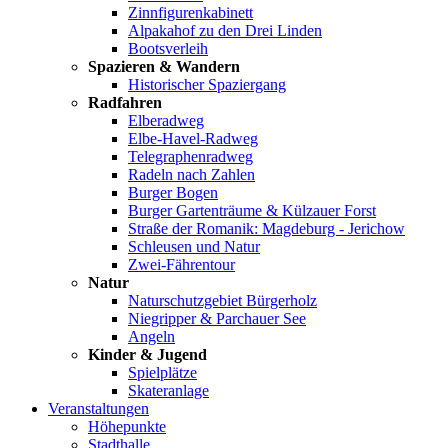
Zinnfigurenkabinett
Alpakahof zu den Drei Linden
Bootsverleih
Spazieren & Wandern
Historischer Spaziergang
Radfahren
Elberadweg
Elbe-Havel-Radweg
Telegraphenradweg
Radeln nach Zahlen
Burger Bogen
Burger Gartenträume & Külzauer Forst
Straße der Romanik: Magdeburg - Jerichow
Schleusen und Natur
Zwei-Fährentour
Natur
Naturschutzgebiet Bürgerholz
Niegripper & Parchauer See
Angeln
Kinder & Jugend
Spielplätze
Skateranlage
Veranstaltungen
Höhepunkte
Stadthalle