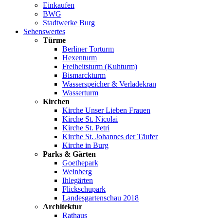
Einkaufen
BWG
Stadtwerke Burg
Sehenswertes
Türme
Berliner Torturm
Hexenturm
Freiheitsturm (Kuhturm)
Bismarckturm
Wasserspeicher & Verladekran
Wasserturm
Kirchen
Kirche Unser Lieben Frauen
Kirche St. Nicolai
Kirche St. Petri
Kirche St. Johannes der Täufer
Kirche in Burg
Parks & Gärten
Goethepark
Weinberg
Ihlegärten
Flickschupark
Landesgartenschau 2018
Architektur
Rathaus