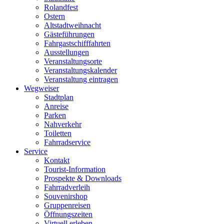
Rolandfest
Ostern
Altstadtweihnacht
Gästeführungen
Fahrgastschifffahrten
Ausstellungen
Veranstaltungsorte
Veranstaltungskalender
Veranstaltung eintragen
Wegweiser
Stadtplan
Anreise
Parken
Nahverkehr
Toiletten
Fahrradservice
Service
Kontakt
Tourist-Information
Prospekte & Downloads
Fahrradverleih
Souvenirshop
Gruppenreisen
Öffnungszeiten
Virtuell erleben