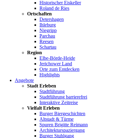
Historischer Eiskeller
Roland de Ries
Ortschaften
Detershagen
Ihleburg
Niegripp
Parchau
Reesen
Schartau
Region
Elbe-Börde-Heide
Jerichower Land
Orte zum Entdecken
Highlights
Angebote
Stadt Erleben
Stadtführung
Stadtführung barrierefrei
Interaktive Zeitreise
Vielfalt Erleben
Burger Biergeschichten
Altstadt & Türme
Spuren Brigitte Reimann
Architekturspaziergang
Burger Stuhlgang