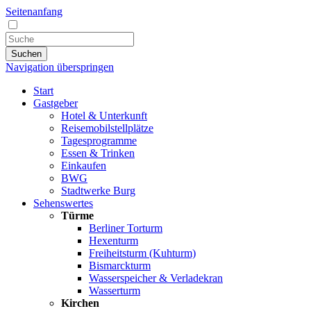
Seitenanfang
Suchen
Navigation überspringen
Start
Gastgeber
Hotel & Unterkunft
Reisemobilstellplätze
Tagesprogramme
Essen & Trinken
Einkaufen
BWG
Stadtwerke Burg
Sehenswertes
Türme
Berliner Torturm
Hexenturm
Freiheitsturm (Kuhturm)
Bismarckturm
Wasserspeicher & Verladekran
Wasserturm
Kirchen