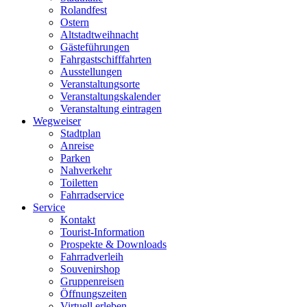
Rolandfest
Ostern
Altstadtweihnacht
Gästeführungen
Fahrgastschifffahrten
Ausstellungen
Veranstaltungsorte
Veranstaltungskalender
Veranstaltung eintragen
Wegweiser
Stadtplan
Anreise
Parken
Nahverkehr
Toiletten
Fahrradservice
Service
Kontakt
Tourist-Information
Prospekte & Downloads
Fahrradverleih
Souvenirshop
Gruppenreisen
Öffnungszeiten
Virtuell erleben