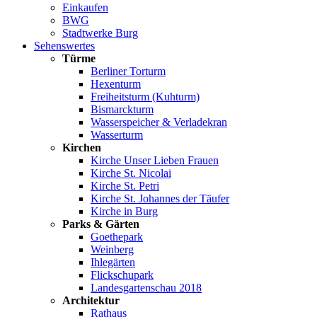
Einkaufen
BWG
Stadtwerke Burg
Sehenswertes
Türme
Berliner Torturm
Hexenturm
Freiheitsturm (Kuhturm)
Bismarckturm
Wasserspeicher & Verladekran
Wasserturm
Kirchen
Kirche Unser Lieben Frauen
Kirche St. Nicolai
Kirche St. Petri
Kirche St. Johannes der Täufer
Kirche in Burg
Parks & Gärten
Goethepark
Weinberg
Ihlegärten
Flickschupark
Landesgartenschau 2018
Architektur
Rathaus