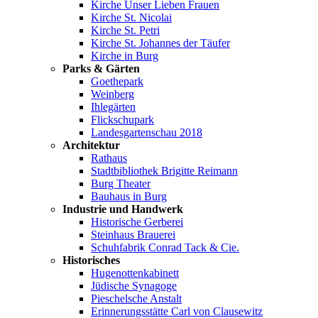
Kirche Unser Lieben Frauen
Kirche St. Nicolai
Kirche St. Petri
Kirche St. Johannes der Täufer
Kirche in Burg
Parks & Gärten
Goethepark
Weinberg
Ihlegärten
Flickschupark
Landesgartenschau 2018
Architektur
Rathaus
Stadtbibliothek Brigitte Reimann
Burg Theater
Bauhaus in Burg
Industrie und Handwerk
Historische Gerberei
Steinhaus Brauerei
Schuhfabrik Conrad Tack & Cie.
Historisches
Hugenottenkabinett
Jüdische Synagoge
Pieschelsche Anstalt
Erinnerungsstätte Carl von Clausewitz