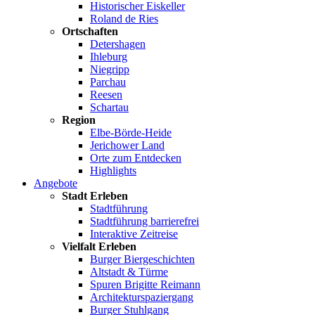
Historischer Eiskeller
Roland de Ries
Ortschaften
Detershagen
Ihleburg
Niegripp
Parchau
Reesen
Schartau
Region
Elbe-Börde-Heide
Jerichower Land
Orte zum Entdecken
Highlights
Angebote
Stadt Erleben
Stadtführung
Stadtführung barrierefrei
Interaktive Zeitreise
Vielfalt Erleben
Burger Biergeschichten
Altstadt & Türme
Spuren Brigitte Reimann
Architekturspaziergang
Burger Stuhlgang