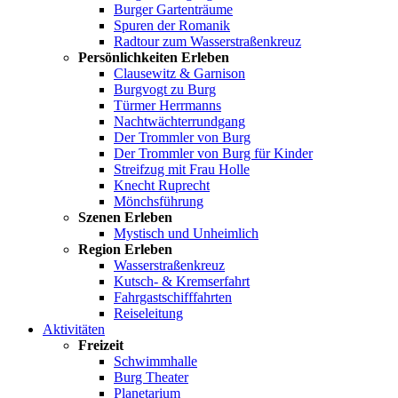
Burger Gartenträume
Spuren der Romanik
Radtour zum Wasserstraßenkreuz
Persönlichkeiten Erleben
Clausewitz & Garnison
Burgvogt zu Burg
Türmer Herrmanns
Nachtwächterrundgang
Der Trommler von Burg
Der Trommler von Burg für Kinder
Streifzug mit Frau Holle
Knecht Ruprecht
Mönchsführung
Szenen Erleben
Mystisch und Unheimlich
Region Erleben
Wasserstraßenkreuz
Kutsch- & Kremserfahrt
Fahrgastschifffahrten
Reiseleitung
Aktivitäten
Freizeit
Schwimmhalle
Burg Theater
Planetarium