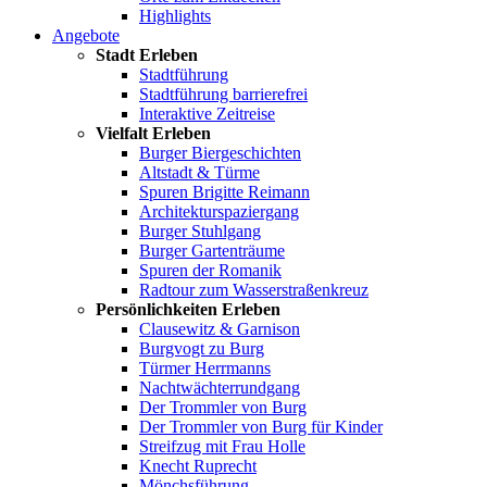
Highlights
Angebote
Stadt Erleben
Stadtführung
Stadtführung barrierefrei
Interaktive Zeitreise
Vielfalt Erleben
Burger Biergeschichten
Altstadt & Türme
Spuren Brigitte Reimann
Architekturspaziergang
Burger Stuhlgang
Burger Gartenträume
Spuren der Romanik
Radtour zum Wasserstraßenkreuz
Persönlichkeiten Erleben
Clausewitz & Garnison
Burgvogt zu Burg
Türmer Herrmanns
Nachtwächterrundgang
Der Trommler von Burg
Der Trommler von Burg für Kinder
Streifzug mit Frau Holle
Knecht Ruprecht
Mönchsführung