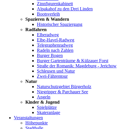
Zinnfigurenkabinett
Alpakahof zu den Drei Linden
Bootsverleih
Spazieren & Wandern
Historischer Spaziergang
Radfahren
Elberadweg
Elbe-Havel-Radweg
Telegraphenradweg
Radeln nach Zahlen
Burger Bogen
Burger Gartenträume & Külzauer Forst
Straße der Romanik: Magdeburg - Jerichow
Schleusen und Natur
Zwei-Fährentour
Natur
Naturschutzgebiet Bürgerholz
Niegripper & Parchauer See
Angeln
Kinder & Jugend
Spielplätze
Skateranlage
Veranstaltungen
Höhepunkte
Stadthalle