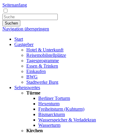
Seitenanfang
Suchen
Navigation überspringen
Start
Gastgeber
Hotel & Unterkunft
Reisemobilstellplätze
Tagesprogramme
Essen & Trinken
Einkaufen
BWG
Stadtwerke Burg
Sehenswertes
Türme
Berliner Torturm
Hexenturm
Freiheitsturm (Kuhturm)
Bismarckturm
Wasserspeicher & Verladekran
Wasserturm
Kirchen