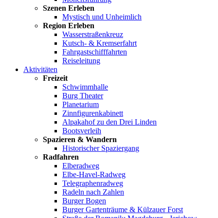
Szenen Erleben
Mystisch und Unheimlich
Region Erleben
Wasserstraßenkreuz
Kutsch- & Kremserfahrt
Fahrgastschifffahrten
Reiseleitung
Aktivitäten
Freizeit
Schwimmhalle
Burg Theater
Planetarium
Zinnfigurenkabinett
Alpakahof zu den Drei Linden
Bootsverleih
Spazieren & Wandern
Historischer Spaziergang
Radfahren
Elberadweg
Elbe-Havel-Radweg
Telegraphenradweg
Radeln nach Zahlen
Burger Bogen
Burger Gartenträume & Külzauer Forst