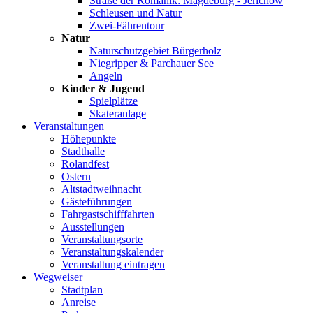
Straße der Romanik: Magdeburg - Jerichow
Schleusen und Natur
Zwei-Fährentour
Natur
Naturschutzgebiet Bürgerholz
Niegripper & Parchauer See
Angeln
Kinder & Jugend
Spielplätze
Skateranlage
Veranstaltungen
Höhepunkte
Stadthalle
Rolandfest
Ostern
Altstadtweihnacht
Gästeführungen
Fahrgastschifffahrten
Ausstellungen
Veranstaltungsorte
Veranstaltungskalender
Veranstaltung eintragen
Wegweiser
Stadtplan
Anreise