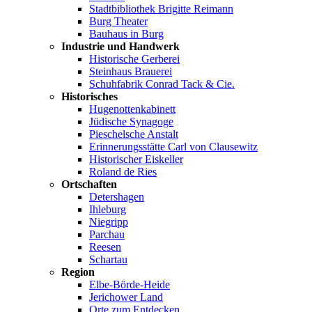
Stadtbibliothek Brigitte Reimann
Burg Theater
Bauhaus in Burg
Industrie und Handwerk
Historische Gerberei
Steinhaus Brauerei
Schuhfabrik Conrad Tack & Cie.
Historisches
Hugenottenkabinett
Jüdische Synagoge
Pieschelsche Anstalt
Erinnerungsstätte Carl von Clausewitz
Historischer Eiskeller
Roland de Ries
Ortschaften
Detershagen
Ihleburg
Niegripp
Parchau
Reesen
Schartau
Region
Elbe-Börde-Heide
Jerichower Land
Orte zum Entdecken