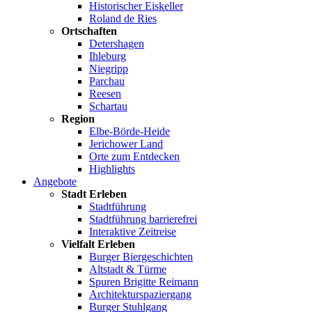
Historischer Eiskeller
Roland de Ries
Ortschaften
Detershagen
Ihleburg
Niegripp
Parchau
Reesen
Schartau
Region
Elbe-Börde-Heide
Jerichower Land
Orte zum Entdecken
Highlights
Angebote
Stadt Erleben
Stadtführung
Stadtführung barrierefrei
Interaktive Zeitreise
Vielfalt Erleben
Burger Biergeschichten
Altstadt & Türme
Spuren Brigitte Reimann
Architekturspaziergang
Burger Stuhlgang