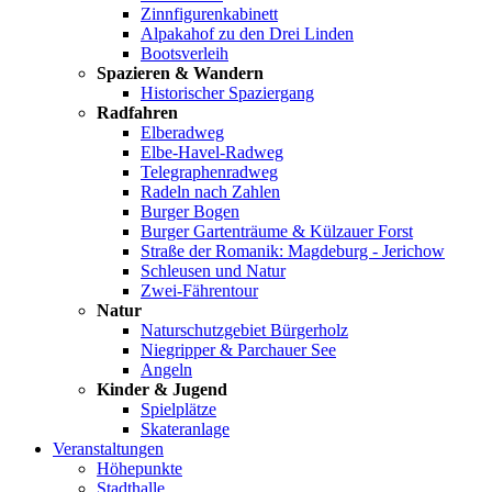
Zinnfigurenkabinett
Alpakahof zu den Drei Linden
Bootsverleih
Spazieren & Wandern
Historischer Spaziergang
Radfahren
Elberadweg
Elbe-Havel-Radweg
Telegraphenradweg
Radeln nach Zahlen
Burger Bogen
Burger Gartenträume & Külzauer Forst
Straße der Romanik: Magdeburg - Jerichow
Schleusen und Natur
Zwei-Fährentour
Natur
Naturschutzgebiet Bürgerholz
Niegripper & Parchauer See
Angeln
Kinder & Jugend
Spielplätze
Skateranlage
Veranstaltungen
Höhepunkte
Stadthalle