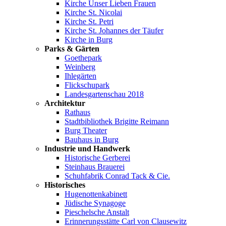
Kirche Unser Lieben Frauen
Kirche St. Nicolai
Kirche St. Petri
Kirche St. Johannes der Täufer
Kirche in Burg
Parks & Gärten
Goethepark
Weinberg
Ihlegärten
Flickschupark
Landesgartenschau 2018
Architektur
Rathaus
Stadtbibliothek Brigitte Reimann
Burg Theater
Bauhaus in Burg
Industrie und Handwerk
Historische Gerberei
Steinhaus Brauerei
Schuhfabrik Conrad Tack & Cie.
Historisches
Hugenottenkabinett
Jüdische Synagoge
Pieschelsche Anstalt
Erinnerungsstätte Carl von Clausewitz