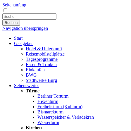
Seitenanfang
Suchen
Navigation überspringen
Start
Gastgeber
Hotel & Unterkunft
Reisemobilstellplätze
Tagesprogramme
Essen & Trinken
Einkaufen
BWG
Stadtwerke Burg
Sehenswertes
Türme
Berliner Torturm
Hexenturm
Freiheitsturm (Kuhturm)
Bismarckturm
Wasserspeicher & Verladekran
Wasserturm
Kirchen