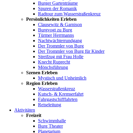
Burger Gartenträume
Spuren der Romanik
Radtour zum Wasserstraßenkreuz
Persönlichkeiten Erleben
Clausewitz & Garnison
Burgvogt zu Burg
Türmer Herrmanns
Nachtwächterrundgang
Der Trommler von Burg
Der Trommler von Burg für Kinder
Streifzug mit Frau Holle
Knecht Ruprecht
Mönchsführung
Szenen Erleben
Mystisch und Unheimlich
Region Erleben
Wasserstraßenkreuz
Kutsch- & Kremserfahrt
Fahrgastschifffahrten
Reiseleitung
Aktivitäten
Freizeit
Schwimmhalle
Burg Theater
Planetarium