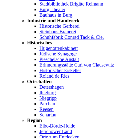
Stadtbibliothek Brigitte Reimann
Burg Theater
Bauhaus in Burg
Industrie und Handwerk
Historische Gerberei
Steinhaus Brauerei
Schuhfabrik Conrad Tack & Cie.
Historisches
Hugenottenkabinett
Jüdische Synagoge
Pieschelsche Anstalt
Erinnerungsstätte Carl von Clausewitz
Historischer Eiskeller
Roland de Ries
Ortschaften
Detershagen
Ihleburg
Niegripp
Parchau
Reesen
Schartau
Region
Elbe-Börde-Heide
Jerichower Land
Orte zum Entdecken