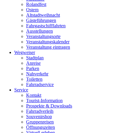
Rolandfest
Ostern
Altstadtweihnacht
Gästeführungen
Fahrgastschifffahrten
Ausstellungen
Veranstaltungsorte
Veranstaltungskalender
Veranstaltung eintragen
Wegweiser
Stadtplan
Anreise
Parken
Nahverkehr
Toiletten
Fahrradservice
Service
Kontakt
Tourist-Information
Prospekte & Downloads
Fahrradverleih
Souvenirshop
Gruppenreisen
Öffnungszeiten
Virtuell erleben