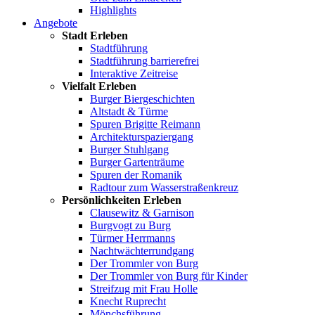
Highlights
Angebote
Stadt Erleben
Stadtführung
Stadtführung barrierefrei
Interaktive Zeitreise
Vielfalt Erleben
Burger Biergeschichten
Altstadt & Türme
Spuren Brigitte Reimann
Architekturspaziergang
Burger Stuhlgang
Burger Gartenträume
Spuren der Romanik
Radtour zum Wasserstraßenkreuz
Persönlichkeiten Erleben
Clausewitz & Garnison
Burgvogt zu Burg
Türmer Herrmanns
Nachtwächterrundgang
Der Trommler von Burg
Der Trommler von Burg für Kinder
Streifzug mit Frau Holle
Knecht Ruprecht
Mönchsführung