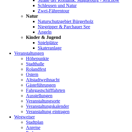
Straße der Romanik: Magdeburg - Jerichow
Schleusen und Natur
Zwei-Fährentour
Natur
Naturschutzgebiet Bürgerholz
Niegripper & Parchauer See
Angeln
Kinder & Jugend
Spielplätze
Skateranlage
Veranstaltungen
Höhepunkte
Stadthalle
Rolandfest
Ostern
Altstadtweihnacht
Gästeführungen
Fahrgastschifffahrten
Ausstellungen
Veranstaltungsorte
Veranstaltungskalender
Veranstaltung eintragen
Wegweiser
Stadtplan
Anreise