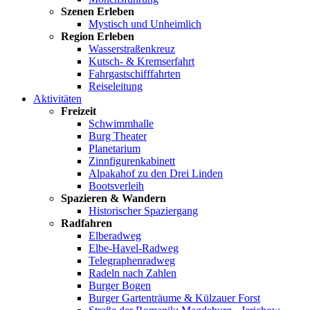
Szenen Erleben
Mystisch und Unheimlich
Region Erleben
Wasserstraßenkreuz
Kutsch- & Kremserfahrt
Fahrgastschifffahrten
Reiseleitung
Aktivitäten
Freizeit
Schwimmhalle
Burg Theater
Planetarium
Zinnfigurenkabinett
Alpakahof zu den Drei Linden
Bootsverleih
Spazieren & Wandern
Historischer Spaziergang
Radfahren
Elberadweg
Elbe-Havel-Radweg
Telegraphenradweg
Radeln nach Zahlen
Burger Bogen
Burger Gartenträume & Külzauer Forst