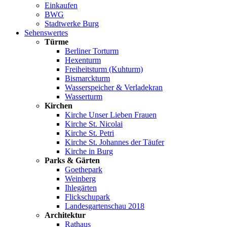
Einkaufen
BWG
Stadtwerke Burg
Sehenswertes
Türme
Berliner Torturm
Hexenturm
Freiheitsturm (Kuhturm)
Bismarckturm
Wasserspeicher & Verladekran
Wasserturm
Kirchen
Kirche Unser Lieben Frauen
Kirche St. Nicolai
Kirche St. Petri
Kirche St. Johannes der Täufer
Kirche in Burg
Parks & Gärten
Goethepark
Weinberg
Ihlegärten
Flickschupark
Landesgartenschau 2018
Architektur
Rathaus