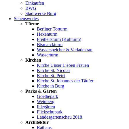
Einkaufen
BWG
Stadtwerke Burg
Sehenswertes
Türme
Berliner Torturm
Hexenturm
Freiheitsturm (Kuhturm)
Bismarckturm
Wasserspeicher & Verladekran
Wasserturm
Kirchen
Kirche Unser Lieben Frauen
Kirche St. Nicolai
Kirche St. Petri
Kirche St. Johannes der Täufer
Kirche in Burg
Parks & Gärten
Goethepark
Weinberg
Ihlegärten
Flickschupark
Landesgartenschau 2018
Architektur
Rathaus