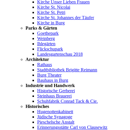
Kirche Unser Lieben Frauen
Kirche St. Nicolai
Kirche St. Petri
Kirche St. Johannes der Täufer
Kirche in Burg
Parks & Gärten
Goethepark
Weinberg
Ihlegärten
Flickschupark
Landesgartenschau 2018
Architektur
Rathaus
Stadtbibliothek Brigitte Reimann
Burg Theater
Bauhaus in Burg
Industrie und Handwerk
Historische Gerberei
Steinhaus Brauerei
Schuhfabrik Conrad Tack & Cie.
Historisches
Hugenottenkabinett
Jüdische Synagoge
Pieschelsche Anstalt
Erinnerungsstätte Carl von Clausewitz