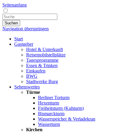
Seitenanfang
Suchen
Navigation überspringen
Start
Gastgeber
Hotel & Unterkunft
Reisemobilstellplätze
Tagesprogramme
Essen & Trinken
Einkaufen
BWG
Stadtwerke Burg
Sehenswertes
Türme
Berliner Torturm
Hexenturm
Freiheitsturm (Kuhturm)
Bismarckturm
Wasserspeicher & Verladekran
Wasserturm
Kirchen