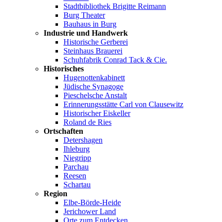
Stadtbibliothek Brigitte Reimann
Burg Theater
Bauhaus in Burg
Industrie und Handwerk
Historische Gerberei
Steinhaus Brauerei
Schuhfabrik Conrad Tack & Cie.
Historisches
Hugenottenkabinett
Jüdische Synagoge
Pieschelsche Anstalt
Erinnerungsstätte Carl von Clausewitz
Historischer Eiskeller
Roland de Ries
Ortschaften
Detershagen
Ihleburg
Niegripp
Parchau
Reesen
Schartau
Region
Elbe-Börde-Heide
Jerichower Land
Orte zum Entdecken