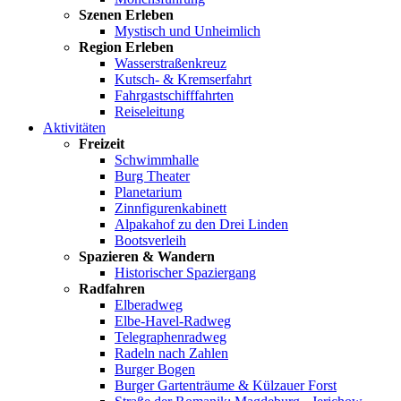
Szenen Erleben
Mystisch und Unheimlich
Region Erleben
Wasserstraßenkreuz
Kutsch- & Kremserfahrt
Fahrgastschifffahrten
Reiseleitung
Aktivitäten
Freizeit
Schwimmhalle
Burg Theater
Planetarium
Zinnfigurenkabinett
Alpakahof zu den Drei Linden
Bootsverleih
Spazieren & Wandern
Historischer Spaziergang
Radfahren
Elberadweg
Elbe-Havel-Radweg
Telegraphenradweg
Radeln nach Zahlen
Burger Bogen
Burger Gartenträume & Külzauer Forst