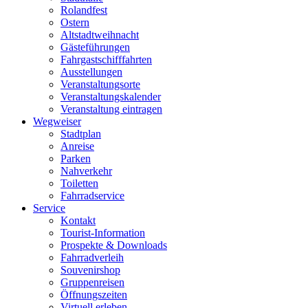
Rolandfest
Ostern
Altstadtweihnacht
Gästeführungen
Fahrgastschifffahrten
Ausstellungen
Veranstaltungsorte
Veranstaltungskalender
Veranstaltung eintragen
Wegweiser
Stadtplan
Anreise
Parken
Nahverkehr
Toiletten
Fahrradservice
Service
Kontakt
Tourist-Information
Prospekte & Downloads
Fahrradverleih
Souvenirshop
Gruppenreisen
Öffnungszeiten
Virtuell erleben