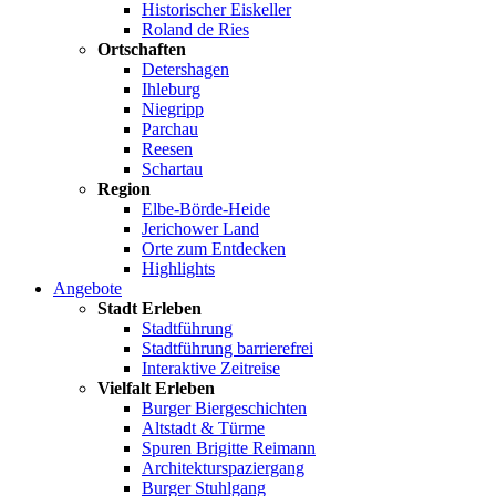
Historischer Eiskeller
Roland de Ries
Ortschaften
Detershagen
Ihleburg
Niegripp
Parchau
Reesen
Schartau
Region
Elbe-Börde-Heide
Jerichower Land
Orte zum Entdecken
Highlights
Angebote
Stadt Erleben
Stadtführung
Stadtführung barrierefrei
Interaktive Zeitreise
Vielfalt Erleben
Burger Biergeschichten
Altstadt & Türme
Spuren Brigitte Reimann
Architekturspaziergang
Burger Stuhlgang