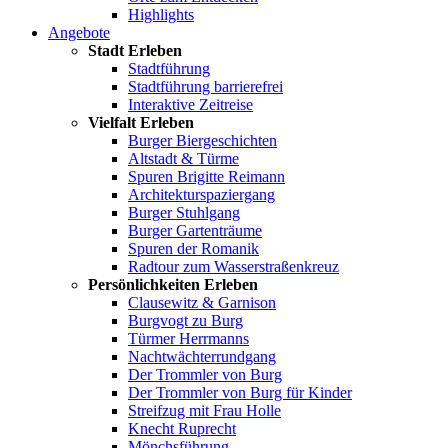
Highlights
Angebote
Stadt Erleben
Stadtführung
Stadtführung barrierefrei
Interaktive Zeitreise
Vielfalt Erleben
Burger Biergeschichten
Altstadt & Türme
Spuren Brigitte Reimann
Architekturspaziergang
Burger Stuhlgang
Burger Gartenträume
Spuren der Romanik
Radtour zum Wasserstraßenkreuz
Persönlichkeiten Erleben
Clausewitz & Garnison
Burgvogt zu Burg
Türmer Herrmanns
Nachtwächterrundgang
Der Trommler von Burg
Der Trommler von Burg für Kinder
Streifzug mit Frau Holle
Knecht Ruprecht
Mönchsführung