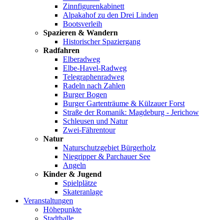
Zinnfigurenkabinett
Alpakahof zu den Drei Linden
Bootsverleih
Spazieren & Wandern
Historischer Spaziergang
Radfahren
Elberadweg
Elbe-Havel-Radweg
Telegraphenradweg
Radeln nach Zahlen
Burger Bogen
Burger Gartenträume & Külzauer Forst
Straße der Romanik: Magdeburg - Jerichow
Schleusen und Natur
Zwei-Fährentour
Natur
Naturschutzgebiet Bürgerholz
Niegripper & Parchauer See
Angeln
Kinder & Jugend
Spielplätze
Skateranlage
Veranstaltungen
Höhepunkte
Stadthalle