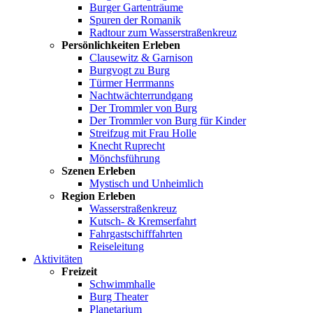
Burger Gartenträume
Spuren der Romanik
Radtour zum Wasserstraßenkreuz
Persönlichkeiten Erleben
Clausewitz & Garnison
Burgvogt zu Burg
Türmer Herrmanns
Nachtwächterrundgang
Der Trommler von Burg
Der Trommler von Burg für Kinder
Streifzug mit Frau Holle
Knecht Ruprecht
Mönchsführung
Szenen Erleben
Mystisch und Unheimlich
Region Erleben
Wasserstraßenkreuz
Kutsch- & Kremserfahrt
Fahrgastschifffahrten
Reiseleitung
Aktivitäten
Freizeit
Schwimmhalle
Burg Theater
Planetarium