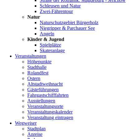
Straße der Romanik: Magdeburg - Jerichow
Schleusen und Natur
Zwei-Fährentour
Natur
Naturschutzgebiet Bürgerholz
Niegripper & Parchauer See
Angeln
Kinder & Jugend
Spielplätze
Skateranlage
Veranstaltungen
Höhepunkte
Stadthalle
Rolandfest
Ostern
Altstadtweihnacht
Gästeführungen
Fahrgastschifffahrten
Ausstellungen
Veranstaltungsorte
Veranstaltungskalender
Veranstaltung eintragen
Wegweiser
Stadtplan
Anreise