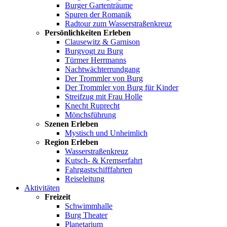
Burger Gartenträume
Spuren der Romanik
Radtour zum Wasserstraßenkreuz
Persönlichkeiten Erleben
Clausewitz & Garnison
Burgvogt zu Burg
Türmer Herrmanns
Nachtwächterrundgang
Der Trommler von Burg
Der Trommler von Burg für Kinder
Streifzug mit Frau Holle
Knecht Ruprecht
Mönchsführung
Szenen Erleben
Mystisch und Unheimlich
Region Erleben
Wasserstraßenkreuz
Kutsch- & Kremserfahrt
Fahrgastschifffahrten
Reiseleitung
Aktivitäten
Freizeit
Schwimmhalle
Burg Theater
Planetarium