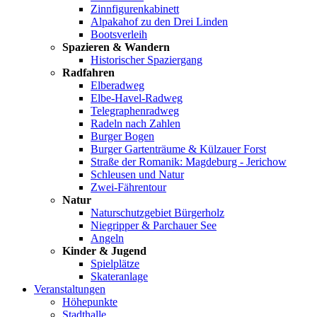
Zinnfigurenkabinett
Alpakahof zu den Drei Linden
Bootsverleih
Spazieren & Wandern
Historischer Spaziergang
Radfahren
Elberadweg
Elbe-Havel-Radweg
Telegraphenradweg
Radeln nach Zahlen
Burger Bogen
Burger Gartenträume & Külzauer Forst
Straße der Romanik: Magdeburg - Jerichow
Schleusen und Natur
Zwei-Fährentour
Natur
Naturschutzgebiet Bürgerholz
Niegripper & Parchauer See
Angeln
Kinder & Jugend
Spielplätze
Skateranlage
Veranstaltungen
Höhepunkte
Stadthalle