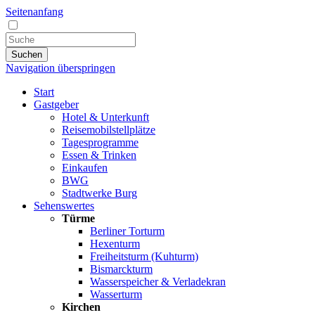
Seitenanfang
Suchen
Navigation überspringen
Start
Gastgeber
Hotel & Unterkunft
Reisemobilstellplätze
Tagesprogramme
Essen & Trinken
Einkaufen
BWG
Stadtwerke Burg
Sehenswertes
Türme
Berliner Torturm
Hexenturm
Freiheitsturm (Kuhturm)
Bismarckturm
Wasserspeicher & Verladekran
Wasserturm
Kirchen