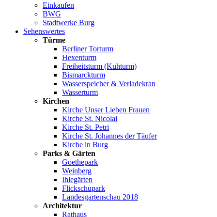
Einkaufen
BWG
Stadtwerke Burg
Sehenswertes
Türme
Berliner Torturm
Hexenturm
Freiheitsturm (Kuhturm)
Bismarckturm
Wasserspeicher & Verladekran
Wasserturm
Kirchen
Kirche Unser Lieben Frauen
Kirche St. Nicolai
Kirche St. Petri
Kirche St. Johannes der Täufer
Kirche in Burg
Parks & Gärten
Goethepark
Weinberg
Ihlegärten
Flickschupark
Landesgartenschau 2018
Architektur
Rathaus