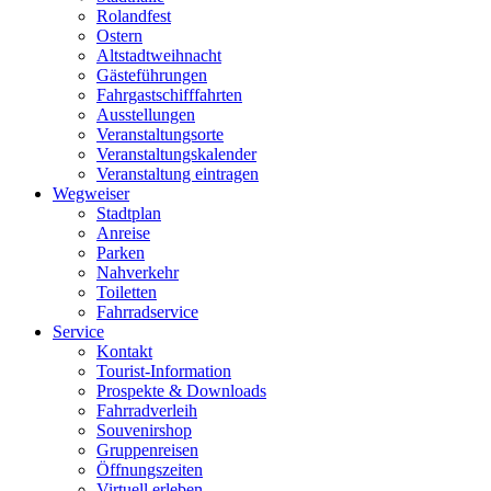
Rolandfest
Ostern
Altstadtweihnacht
Gästeführungen
Fahrgastschifffahrten
Ausstellungen
Veranstaltungsorte
Veranstaltungskalender
Veranstaltung eintragen
Wegweiser
Stadtplan
Anreise
Parken
Nahverkehr
Toiletten
Fahrradservice
Service
Kontakt
Tourist-Information
Prospekte & Downloads
Fahrradverleih
Souvenirshop
Gruppenreisen
Öffnungszeiten
Virtuell erleben