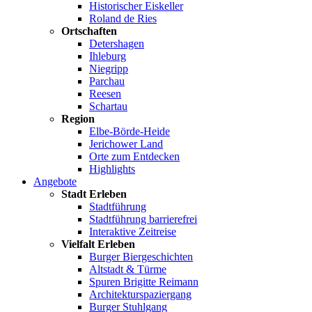
Historischer Eiskeller
Roland de Ries
Ortschaften
Detershagen
Ihleburg
Niegripp
Parchau
Reesen
Schartau
Region
Elbe-Börde-Heide
Jerichower Land
Orte zum Entdecken
Highlights
Angebote
Stadt Erleben
Stadtführung
Stadtführung barrierefrei
Interaktive Zeitreise
Vielfalt Erleben
Burger Biergeschichten
Altstadt & Türme
Spuren Brigitte Reimann
Architekturspaziergang
Burger Stuhlgang