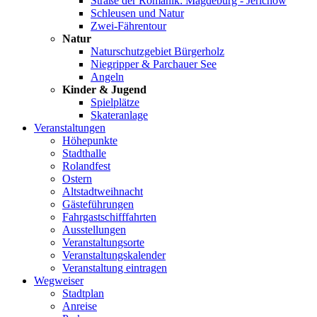
Straße der Romanik: Magdeburg - Jerichow
Schleusen und Natur
Zwei-Fährentour
Natur
Naturschutzgebiet Bürgerholz
Niegripper & Parchauer See
Angeln
Kinder & Jugend
Spielplätze
Skateranlage
Veranstaltungen
Höhepunkte
Stadthalle
Rolandfest
Ostern
Altstadtweihnacht
Gästeführungen
Fahrgastschifffahrten
Ausstellungen
Veranstaltungsorte
Veranstaltungskalender
Veranstaltung eintragen
Wegweiser
Stadtplan
Anreise