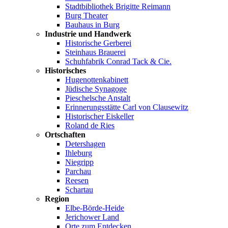
Stadtbibliothek Brigitte Reimann
Burg Theater
Bauhaus in Burg
Industrie und Handwerk
Historische Gerberei
Steinhaus Brauerei
Schuhfabrik Conrad Tack & Cie.
Historisches
Hugenottenkabinett
Jüdische Synagoge
Pieschelsche Anstalt
Erinnerungsstätte Carl von Clausewitz
Historischer Eiskeller
Roland de Ries
Ortschaften
Detershagen
Ihleburg
Niegripp
Parchau
Reesen
Schartau
Region
Elbe-Börde-Heide
Jerichower Land
Orte zum Entdecken