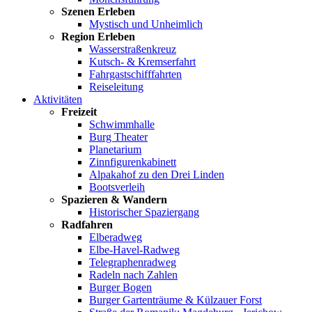
Szenen Erleben
Mystisch und Unheimlich
Region Erleben
Wasserstraßenkreuz
Kutsch- & Kremserfahrt
Fahrgastschifffahrten
Reiseleitung
Aktivitäten
Freizeit
Schwimmhalle
Burg Theater
Planetarium
Zinnfigurenkabinett
Alpakahof zu den Drei Linden
Bootsverleih
Spazieren & Wandern
Historischer Spaziergang
Radfahren
Elberadweg
Elbe-Havel-Radweg
Telegraphenradweg
Radeln nach Zahlen
Burger Bogen
Burger Gartenträume & Külzauer Forst