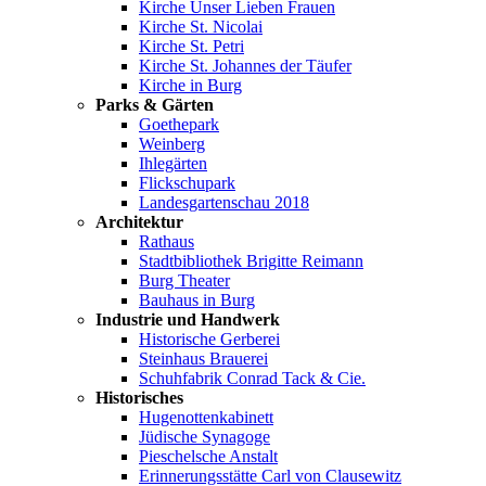
Kirche Unser Lieben Frauen
Kirche St. Nicolai
Kirche St. Petri
Kirche St. Johannes der Täufer
Kirche in Burg
Parks & Gärten
Goethepark
Weinberg
Ihlegärten
Flickschupark
Landesgartenschau 2018
Architektur
Rathaus
Stadtbibliothek Brigitte Reimann
Burg Theater
Bauhaus in Burg
Industrie und Handwerk
Historische Gerberei
Steinhaus Brauerei
Schuhfabrik Conrad Tack & Cie.
Historisches
Hugenottenkabinett
Jüdische Synagoge
Pieschelsche Anstalt
Erinnerungsstätte Carl von Clausewitz