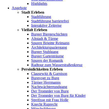
Highlights
Angebote
Stadt Erleben
Stadtführung
Stadtführung barrierefrei
Interaktive Zeitreise
Vielfalt Erleben
Burger Biergeschichten
Altstadt & Türme
Spuren Brigitte Reimann
Architekturspaziergang
Burger Stuhlgang
Burger Gartenträume
Spuren der Romanik
Radtour zum Wasserstraßenkreuz
Persönlichkeiten Erleben
Clausewitz & Garnison
Burgvogt zu Burg
Türmer Herrmanns
Nachtwächterrundgang
Der Trommler von Burg
Der Trommler von Burg für Kinder
Streifzug mit Frau Holle
Knecht Ruprecht
Mönchsführung