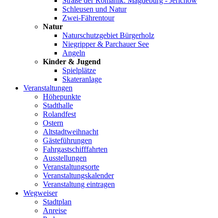
Straße der Romanik: Magdeburg - Jerichow
Schleusen und Natur
Zwei-Fährentour
Natur
Naturschutzgebiet Bürgerholz
Niegripper & Parchauer See
Angeln
Kinder & Jugend
Spielplätze
Skateranlage
Veranstaltungen
Höhepunkte
Stadthalle
Rolandfest
Ostern
Altstadtweihnacht
Gästeführungen
Fahrgastschifffahrten
Ausstellungen
Veranstaltungsorte
Veranstaltungskalender
Veranstaltung eintragen
Wegweiser
Stadtplan
Anreise