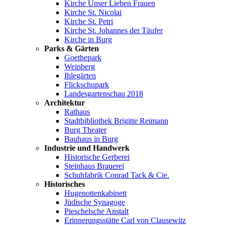
Kirche Unser Lieben Frauen
Kirche St. Nicolai
Kirche St. Petri
Kirche St. Johannes der Täufer
Kirche in Burg
Parks & Gärten
Goethepark
Weinberg
Ihlegärten
Flickschupark
Landesgartenschau 2018
Architektur
Rathaus
Stadtbibliothek Brigitte Reimann
Burg Theater
Bauhaus in Burg
Industrie und Handwerk
Historische Gerberei
Steinhaus Brauerei
Schuhfabrik Conrad Tack & Cie.
Historisches
Hugenottenkabinett
Jüdische Synagoge
Pieschelsche Anstalt
Erinnerungsstätte Carl von Clausewitz