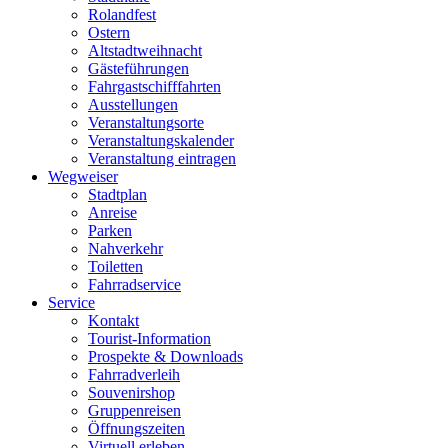
Rolandfest
Ostern
Altstadtweihnacht
Gästeführungen
Fahrgastschifffahrten
Ausstellungen
Veranstaltungsorte
Veranstaltungskalender
Veranstaltung eintragen
Wegweiser
Stadtplan
Anreise
Parken
Nahverkehr
Toiletten
Fahrradservice
Service
Kontakt
Tourist-Information
Prospekte & Downloads
Fahrradverleih
Souvenirshop
Gruppenreisen
Öffnungszeiten
Virtuell erleben