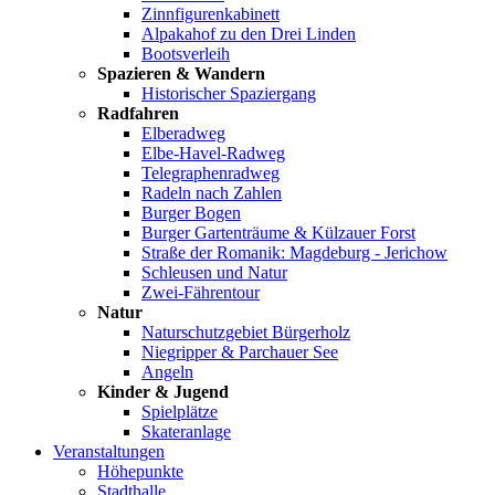
Zinnfigurenkabinett
Alpakahof zu den Drei Linden
Bootsverleih
Spazieren & Wandern
Historischer Spaziergang
Radfahren
Elberadweg
Elbe-Havel-Radweg
Telegraphenradweg
Radeln nach Zahlen
Burger Bogen
Burger Gartenträume & Külzauer Forst
Straße der Romanik: Magdeburg - Jerichow
Schleusen und Natur
Zwei-Fährentour
Natur
Naturschutzgebiet Bürgerholz
Niegripper & Parchauer See
Angeln
Kinder & Jugend
Spielplätze
Skateranlage
Veranstaltungen
Höhepunkte
Stadthalle