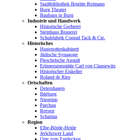
Stadtbibliothek Brigitte Reimann
Burg Theater
Bauhaus in Burg
Industrie und Handwerk
Historische Gerberei
Steinhaus Brauerei
Schuhfabrik Conrad Tack & Cie.
Historisches
Hugenottenkabinett
Jüdische Synagoge
Pieschelsche Anstalt
Erinnerungsstätte Carl von Clausewitz
Historischer Eiskeller
Roland de Ries
Ortschaften
Detershagen
Ihleburg
Niegripp
Parchau
Reesen
Schartau
Region
Elbe-Börde-Heide
Jerichower Land
Orte zum Entdecken