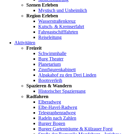
Szenen Erleben
Mystisch und Unheimlich
Region Erleben
Wasserstraßenkreuz
Kutsch- & Kremserfahrt
Fahrgastschifffahrten
Reiseleitung
Aktivitäten
Freizeit
Schwimmhalle
Burg Theater
Planetarium
Zinnfigurenkabinett
Alpakahof zu den Drei Linden
Bootsverleih
Spazieren & Wandern
Historischer Spaziergang
Radfahren
Elberadweg
Elbe-Havel-Radweg
Telegraphenradweg
Radeln nach Zahlen
Burger Bogen
Burger Gartenträume & Külzauer Forst