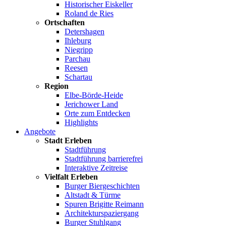
Historischer Eiskeller
Roland de Ries
Ortschaften
Detershagen
Ihleburg
Niegripp
Parchau
Reesen
Schartau
Region
Elbe-Börde-Heide
Jerichower Land
Orte zum Entdecken
Highlights
Angebote
Stadt Erleben
Stadtführung
Stadtführung barrierefrei
Interaktive Zeitreise
Vielfalt Erleben
Burger Biergeschichten
Altstadt & Türme
Spuren Brigitte Reimann
Architekturspaziergang
Burger Stuhlgang