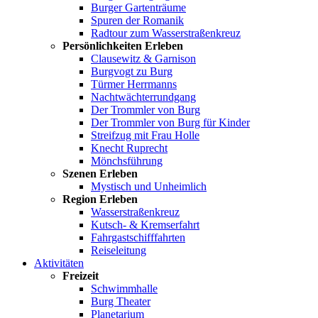
Burger Gartenträume
Spuren der Romanik
Radtour zum Wasserstraßenkreuz
Persönlichkeiten Erleben
Clausewitz & Garnison
Burgvogt zu Burg
Türmer Herrmanns
Nachtwächterrundgang
Der Trommler von Burg
Der Trommler von Burg für Kinder
Streifzug mit Frau Holle
Knecht Ruprecht
Mönchsführung
Szenen Erleben
Mystisch und Unheimlich
Region Erleben
Wasserstraßenkreuz
Kutsch- & Kremserfahrt
Fahrgastschifffahrten
Reiseleitung
Aktivitäten
Freizeit
Schwimmhalle
Burg Theater
Planetarium