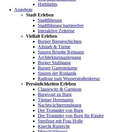
Highlights
Angebote
Stadt Erleben
Stadtführung
Stadtführung barrierefrei
Interaktive Zeitreise
Vielfalt Erleben
Burger Biergeschichten
Altstadt & Türme
Spuren Brigitte Reimann
Architekturspaziergang
Burger Stuhlgang
Burger Gartenträume
Spuren der Romanik
Radtour zum Wasserstraßenkreuz
Persönlichkeiten Erleben
Clausewitz & Garnison
Burgvogt zu Burg
Türmer Herrmanns
Nachtwächterrundgang
Der Trommler von Burg
Der Trommler von Burg für Kinder
Streifzug mit Frau Holle
Knecht Ruprecht
Mönchsführung