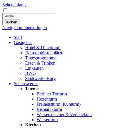
Seitenanfang
Suchen
Navigation überspringen
Start
Gastgeber
Hotel & Unterkunft
Reisemobilstellplätze
Tagesprogramme
Essen & Trinken
Einkaufen
BWG
Stadtwerke Burg
Sehenswertes
Türme
Berliner Torturm
Hexenturm
Freiheitsturm (Kuhturm)
Bismarckturm
Wasserspeicher & Verladekran
Wasserturm
Kirchen