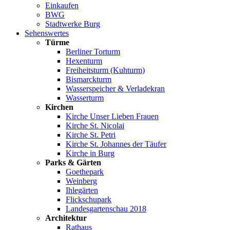
Einkaufen
BWG
Stadtwerke Burg
Sehenswertes
Türme
Berliner Torturm
Hexenturm
Freiheitsturm (Kuhturm)
Bismarckturm
Wasserspeicher & Verladekran
Wasserturm
Kirchen
Kirche Unser Lieben Frauen
Kirche St. Nicolai
Kirche St. Petri
Kirche St. Johannes der Täufer
Kirche in Burg
Parks & Gärten
Goethepark
Weinberg
Ihlegärten
Flickschupark
Landesgartenschau 2018
Architektur
Rathaus