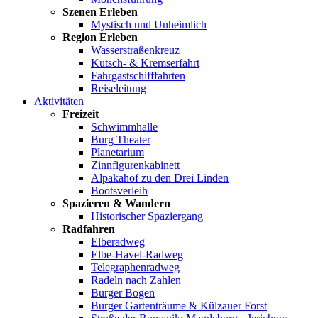
Szenen Erleben
Mystisch und Unheimlich
Region Erleben
Wasserstraßenkreuz
Kutsch- & Kremserfahrt
Fahrgastschifffahrten
Reiseleitung
Aktivitäten
Freizeit
Schwimmhalle
Burg Theater
Planetarium
Zinnfigurenkabinett
Alpakahof zu den Drei Linden
Bootsverleih
Spazieren & Wandern
Historischer Spaziergang
Radfahren
Elberadweg
Elbe-Havel-Radweg
Telegraphenradweg
Radeln nach Zahlen
Burger Bogen
Burger Gartenträume & Külzauer Forst