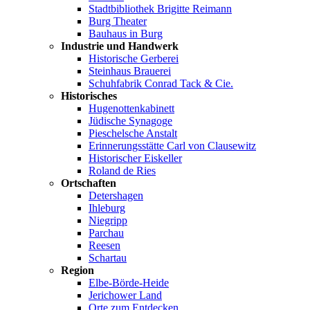
Stadtbibliothek Brigitte Reimann
Burg Theater
Bauhaus in Burg
Industrie und Handwerk
Historische Gerberei
Steinhaus Brauerei
Schuhfabrik Conrad Tack & Cie.
Historisches
Hugenottenkabinett
Jüdische Synagoge
Pieschelsche Anstalt
Erinnerungsstätte Carl von Clausewitz
Historischer Eiskeller
Roland de Ries
Ortschaften
Detershagen
Ihleburg
Niegripp
Parchau
Reesen
Schartau
Region
Elbe-Börde-Heide
Jerichower Land
Orte zum Entdecken