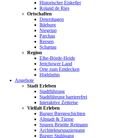
Historischer Eiskeller
Roland de Ries
Ortschaften
Detershagen
Ihleburg
Niegripp
Parchau
Reesen
Schartau
Region
Elbe-Börde-Heide
Jerichower Land
Orte zum Entdecken
Highlights
Angebote
Stadt Erleben
Stadtführung
Stadtführung barrierefrei
Interaktive Zeitreise
Vielfalt Erleben
Burger Biergeschichten
Altstadt & Türme
Spuren Brigitte Reimann
Architekturspaziergang
Burger Stuhlgang