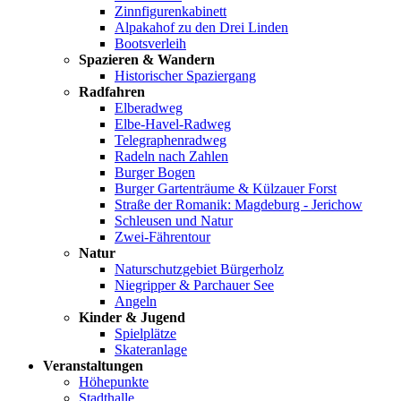
Zinnfigurenkabinett
Alpakahof zu den Drei Linden
Bootsverleih
Spazieren & Wandern
Historischer Spaziergang
Radfahren
Elberadweg
Elbe-Havel-Radweg
Telegraphenradweg
Radeln nach Zahlen
Burger Bogen
Burger Gartenträume & Külzauer Forst
Straße der Romanik: Magdeburg - Jerichow
Schleusen und Natur
Zwei-Fährentour
Natur
Naturschutzgebiet Bürgerholz
Niegripper & Parchauer See
Angeln
Kinder & Jugend
Spielplätze
Skateranlage
Veranstaltungen
Höhepunkte
Stadthalle