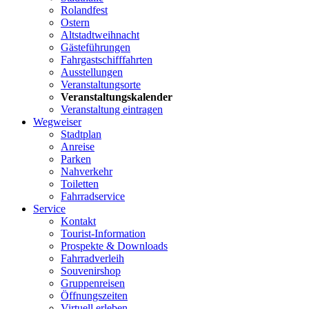
Rolandfest
Ostern
Altstadtweihnacht
Gästeführungen
Fahrgastschifffahrten
Ausstellungen
Veranstaltungsorte
Veranstaltungskalender
Veranstaltung eintragen
Wegweiser
Stadtplan
Anreise
Parken
Nahverkehr
Toiletten
Fahrradservice
Service
Kontakt
Tourist-Information
Prospekte & Downloads
Fahrradverleih
Souvenirshop
Gruppenreisen
Öffnungszeiten
Virtuell erleben