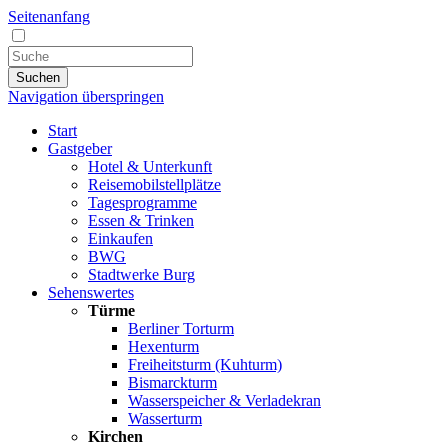
Seitenanfang
Suchen
Navigation überspringen
Start
Gastgeber
Hotel & Unterkunft
Reisemobilstellplätze
Tagesprogramme
Essen & Trinken
Einkaufen
BWG
Stadtwerke Burg
Sehenswertes
Türme
Berliner Torturm
Hexenturm
Freiheitsturm (Kuhturm)
Bismarckturm
Wasserspeicher & Verladekran
Wasserturm
Kirchen