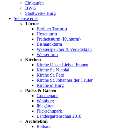
Einkaufen
BWG
Stadtwerke Burg
Sehenswertes
Türme
Berliner Torturm
Hexenturm
Freiheitsturm (Kuhturm)
Bismarckturm
Wasserspeicher & Verladekran
Wasserturm
Kirchen
Kirche Unser Lieben Frauen
Kirche St. Nicolai
Kirche St. Petri
Kirche St. Johannes der Täufer
Kirche in Burg
Parks & Gärten
Goethepark
Weinberg
Ihlegärten
Flickschupark
Landesgartenschau 2018
Architektur
Rathaus