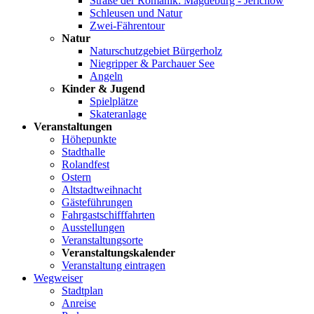
Straße der Romanik: Magdeburg - Jerichow
Schleusen und Natur
Zwei-Fährentour
Natur
Naturschutzgebiet Bürgerholz
Niegripper & Parchauer See
Angeln
Kinder & Jugend
Spielplätze
Skateranlage
Veranstaltungen
Höhepunkte
Stadthalle
Rolandfest
Ostern
Altstadtweihnacht
Gästeführungen
Fahrgastschifffahrten
Ausstellungen
Veranstaltungsorte
Veranstaltungskalender
Veranstaltung eintragen
Wegweiser
Stadtplan
Anreise