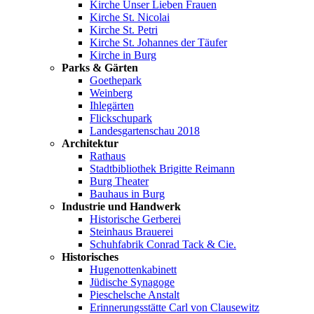
Kirche Unser Lieben Frauen
Kirche St. Nicolai
Kirche St. Petri
Kirche St. Johannes der Täufer
Kirche in Burg
Parks & Gärten
Goethepark
Weinberg
Ihlegärten
Flickschupark
Landesgartenschau 2018
Architektur
Rathaus
Stadtbibliothek Brigitte Reimann
Burg Theater
Bauhaus in Burg
Industrie und Handwerk
Historische Gerberei
Steinhaus Brauerei
Schuhfabrik Conrad Tack & Cie.
Historisches
Hugenottenkabinett
Jüdische Synagoge
Pieschelsche Anstalt
Erinnerungsstätte Carl von Clausewitz