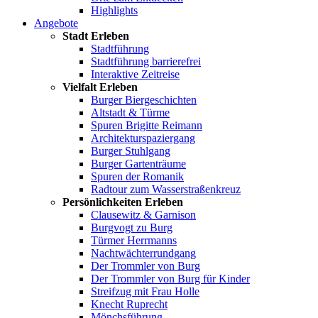
Highlights
Angebote
Stadt Erleben
Stadtführung
Stadtführung barrierefrei
Interaktive Zeitreise
Vielfalt Erleben
Burger Biergeschichten
Altstadt & Türme
Spuren Brigitte Reimann
Architekturspaziergang
Burger Stuhlgang
Burger Gartenträume
Spuren der Romanik
Radtour zum Wasserstraßenkreuz
Persönlichkeiten Erleben
Clausewitz & Garnison
Burgvogt zu Burg
Türmer Herrmanns
Nachtwächterrundgang
Der Trommler von Burg
Der Trommler von Burg für Kinder
Streifzug mit Frau Holle
Knecht Ruprecht
Mönchsführung