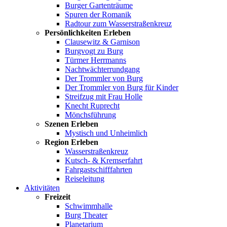
Burger Gartenträume
Spuren der Romanik
Radtour zum Wasserstraßenkreuz
Persönlichkeiten Erleben
Clausewitz & Garnison
Burgvogt zu Burg
Türmer Herrmanns
Nachtwächterrundgang
Der Trommler von Burg
Der Trommler von Burg für Kinder
Streifzug mit Frau Holle
Knecht Ruprecht
Mönchsführung
Szenen Erleben
Mystisch und Unheimlich
Region Erleben
Wasserstraßenkreuz
Kutsch- & Kremserfahrt
Fahrgastschifffahrten
Reiseleitung
Aktivitäten
Freizeit
Schwimmhalle
Burg Theater
Planetarium