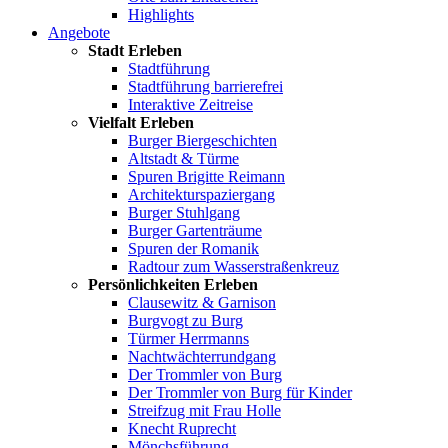
Highlights
Angebote
Stadt Erleben
Stadtführung
Stadtführung barrierefrei
Interaktive Zeitreise
Vielfalt Erleben
Burger Biergeschichten
Altstadt & Türme
Spuren Brigitte Reimann
Architekturspaziergang
Burger Stuhlgang
Burger Gartenträume
Spuren der Romanik
Radtour zum Wasserstraßenkreuz
Persönlichkeiten Erleben
Clausewitz & Garnison
Burgvogt zu Burg
Türmer Herrmanns
Nachtwächterrundgang
Der Trommler von Burg
Der Trommler von Burg für Kinder
Streifzug mit Frau Holle
Knecht Ruprecht
Mönchsführung