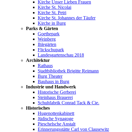
Kirche Unser Lieben Frauen
Kirche St. Nicolai
Kirche St. Petri
Kirche St. Johannes der Täufer
Kirche in Burg
Parks & Gärten
Goethepark
Weinberg
Ihlegärten
Flickschupark
Landesgartenschau 2018
Architektur
Rathaus
Stadtbibliothek Brigitte Reimann
Burg Theater
Bauhaus in Burg
Industrie und Handwerk
Historische Gerberei
Steinhaus Brauerei
Schuhfabrik Conrad Tack & Cie.
Historisches
Hugenottenkabinett
Jüdische Synagoge
Pieschelsche Anstalt
Erinnerungsstätte Carl von Clausewitz