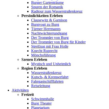
Burger Gartenträume
Spuren der Romanik
Radtour zum Wasserstraßenkreuz
Persönlichkeiten Erleben
Clausewitz & Garnison
Burgvogt zu Burg
Türmer Herrmanns
Nachtwächterrundgang
Der Trommler von Burg
Der Trommler von Burg für Kinder
Streifzug mit Frau Holle
Knecht Ruprecht
Mönchsführung
Szenen Erleben
Mystisch und Unheimlich
Region Erleben
Wasserstraßenkreuz
Kutsch- & Kremserfahrt
Fahrgastschifffahrten
Reiseleitung
Aktivitäten
Freizeit
Schwimmhalle
Burg Theater
Planetarium