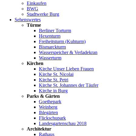
Einkaufen
BWG
Stadtwerke Burg
Sehenswertes
Türme
Berliner Torturm
Hexenturm
Freiheitsturm (Kuhturm)
Bismarckturm
Wasserspeicher & Verladekran
Wasserturm
Kirchen
Kirche Unser Lieben Frauen
Kirche St. Nicolai
Kirche St. Petri
Kirche St. Johannes der Täufer
Kirche in Burg
Parks & Gärten
Goethepark
Weinberg
Ihlegärten
Flickschupark
Landesgartenschau 2018
Architektur
Rathaus