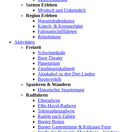
Szenen Erleben
Mystisch und Unheimlich
Region Erleben
Wasserstraßenkreuz
Kutsch- & Kremserfahrt
Fahrgastschifffahrten
Reiseleitung
Aktivitäten
Freizeit
Schwimmhalle
Burg Theater
Planetarium
Zinnfigurenkabinett
Alpakahof zu den Drei Linden
Bootsverleih
Spazieren & Wandern
Historischer Spaziergang
Radfahren
Elberadweg
Elbe-Havel-Radweg
Telegraphenradweg
Radeln nach Zahlen
Burger Bogen
Burger Gartenträume & Külzauer Forst