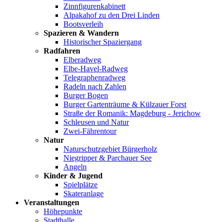
Zinnfigurenkabinett
Alpakahof zu den Drei Linden
Bootsverleih
Spazieren & Wandern
Historischer Spaziergang
Radfahren
Elberadweg
Elbe-Havel-Radweg
Telegraphenradweg
Radeln nach Zahlen
Burger Bogen
Burger Gartenträume & Külzauer Forst
Straße der Romanik: Magdeburg - Jerichow
Schleusen und Natur
Zwei-Fährentour
Natur
Naturschutzgebiet Bürgerholz
Niegripper & Parchauer See
Angeln
Kinder & Jugend
Spielplätze
Skateranlage
Veranstaltungen
Höhepunkte
Stadthalle