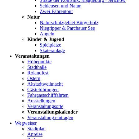
Straße der Romanik: Magdeburg - Jerichow
Schleusen und Natur
Zwei-Fährentour
Natur
Naturschutzgebiet Bürgerholz
Niegripper & Parchauer See
Angeln
Kinder & Jugend
Spielplätze
Skateranlage
Veranstaltungen
Höhepunkte
Stadthalle
Rolandfest
Ostern
Altstadtweihnacht
Gästeführungen
Fahrgastschifffahrten
Ausstellungen
Veranstaltungsorte
Veranstaltungskalender
Veranstaltung eintragen
Wegweiser
Stadtplan
Anreise