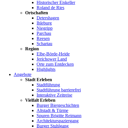
Historischer Eiskeller
Roland de Ries
Ortschaften
Detershagen
Ihleburg
Niegripp
Parchau
Reesen
Schartau
Region
Elbe-Börde-Heide
Jerichower Land
Orte zum Entdecken
Highlights
Angebote
Stadt Erleben
Stadtführung
Stadtführung barrierefrei
Interaktive Zeitreise
Vielfalt Erleben
Burger Biergeschichten
Altstadt & Türme
Spuren Brigitte Reimann
Architekturspaziergang
Burger Stuhlgang