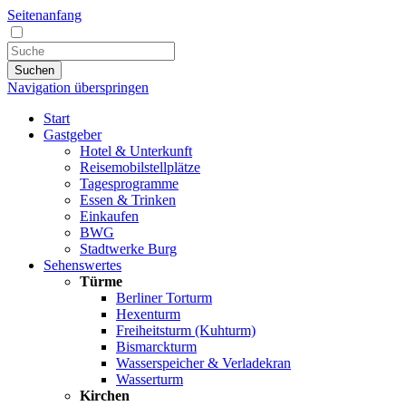
Seitenanfang
Suchen
Navigation überspringen
Start
Gastgeber
Hotel & Unterkunft
Reisemobilstellplätze
Tagesprogramme
Essen & Trinken
Einkaufen
BWG
Stadtwerke Burg
Sehenswertes
Türme
Berliner Torturm
Hexenturm
Freiheitsturm (Kuhturm)
Bismarckturm
Wasserspeicher & Verladekran
Wasserturm
Kirchen