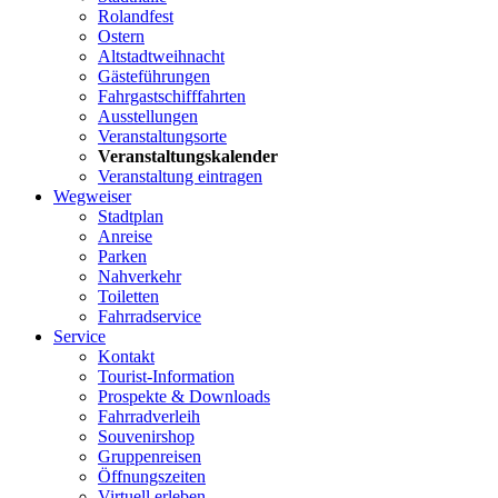
Rolandfest
Ostern
Altstadtweihnacht
Gästeführungen
Fahrgastschifffahrten
Ausstellungen
Veranstaltungsorte
Veranstaltungskalender
Veranstaltung eintragen
Wegweiser
Stadtplan
Anreise
Parken
Nahverkehr
Toiletten
Fahrradservice
Service
Kontakt
Tourist-Information
Prospekte & Downloads
Fahrradverleih
Souvenirshop
Gruppenreisen
Öffnungszeiten
Virtuell erleben