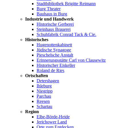
Stadtbibliothek Brigitte Reimann
Burg Theater
Bauhaus in Burg
Industrie und Handwerk
Historische Gerberei
Steinhaus Brauerei
Schuhfabrik Conrad Tack & Cie.
Historisches
Hugenottenkabinett
Jüdische Synagoge
Pieschelsche Anstalt
Erinnerungsstätte Carl von Clausewitz
Historischer Eiskeller
Roland de Ries
Ortschaften
Detershagen
Ihleburg
Niegripp
Parchau
Reesen
Schartau
Region
Elbe-Börde-Heide
Jerichower Land
Orte zum Entdecken