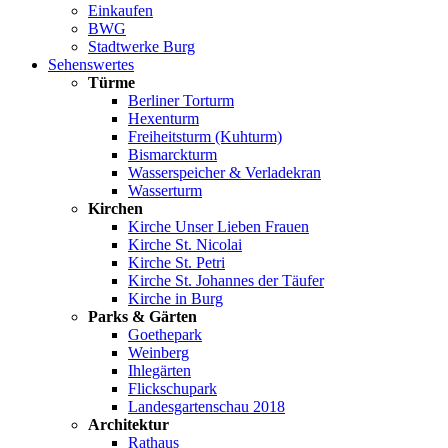
Einkaufen
BWG
Stadtwerke Burg
Sehenswertes
Türme
Berliner Torturm
Hexenturm
Freiheitsturm (Kuhturm)
Bismarckturm
Wasserspeicher & Verladekran
Wasserturm
Kirchen
Kirche Unser Lieben Frauen
Kirche St. Nicolai
Kirche St. Petri
Kirche St. Johannes der Täufer
Kirche in Burg
Parks & Gärten
Goethepark
Weinberg
Ihlegärten
Flickschupark
Landesgartenschau 2018
Architektur
Rathaus