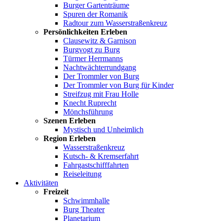
Burger Gartenträume
Spuren der Romanik
Radtour zum Wasserstraßenkreuz
Persönlichkeiten Erleben
Clausewitz & Garnison
Burgvogt zu Burg
Türmer Herrmanns
Nachtwächterrundgang
Der Trommler von Burg
Der Trommler von Burg für Kinder
Streifzug mit Frau Holle
Knecht Ruprecht
Mönchsführung
Szenen Erleben
Mystisch und Unheimlich
Region Erleben
Wasserstraßenkreuz
Kutsch- & Kremserfahrt
Fahrgastschifffahrten
Reiseleitung
Aktivitäten
Freizeit
Schwimmhalle
Burg Theater
Planetarium