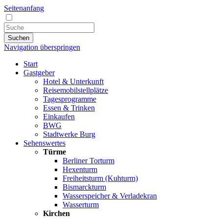
Seitenanfang
Suchen
Navigation überspringen
Start
Gastgeber
Hotel & Unterkunft
Reisemobilstellplätze
Tagesprogramme
Essen & Trinken
Einkaufen
BWG
Stadtwerke Burg
Sehenswertes
Türme
Berliner Torturm
Hexenturm
Freiheitsturm (Kuhturm)
Bismarckturm
Wasserspeicher & Verladekran
Wasserturm
Kirchen