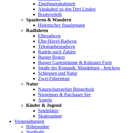
Zinnfigurenkabinett
Alpakahof zu den Drei Linden
Bootsverleih
Spazieren & Wandern
Historischer Spaziergang
Radfahren
Elberadweg
Elbe-Havel-Radweg
Telegraphenradweg
Radeln nach Zahlen
Burger Bogen
Burger Gartenträume & Külzauer Forst
Straße der Romanik: Magdeburg - Jerichow
Schleusen und Natur
Zwei-Fährentour
Natur
Naturschutzgebiet Bürgerholz
Niegripper & Parchauer See
Angeln
Kinder & Jugend
Spielplätze
Skateranlage
Veranstaltungen
Höhepunkte
Stadthalle