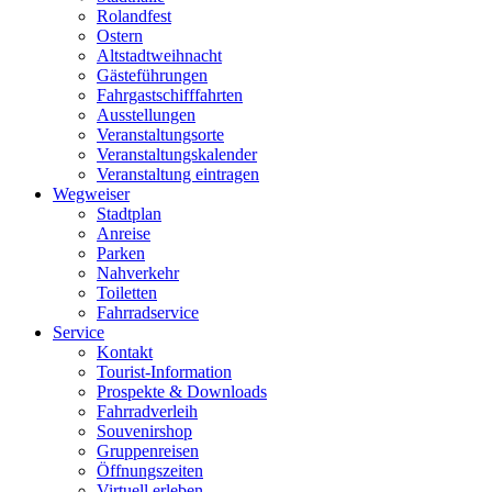
Rolandfest
Ostern
Altstadtweihnacht
Gästeführungen
Fahrgastschifffahrten
Ausstellungen
Veranstaltungsorte
Veranstaltungskalender
Veranstaltung eintragen
Wegweiser
Stadtplan
Anreise
Parken
Nahverkehr
Toiletten
Fahrradservice
Service
Kontakt
Tourist-Information
Prospekte & Downloads
Fahrradverleih
Souvenirshop
Gruppenreisen
Öffnungszeiten
Virtuell erleben