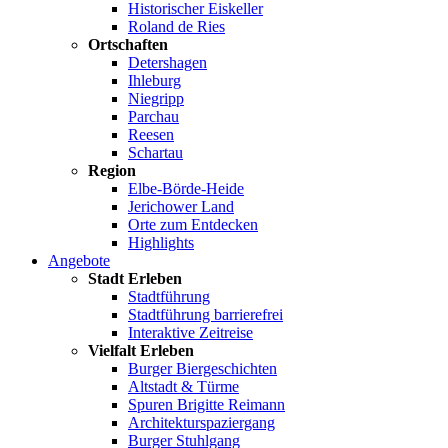
Historischer Eiskeller
Roland de Ries
Ortschaften
Detershagen
Ihleburg
Niegripp
Parchau
Reesen
Schartau
Region
Elbe-Börde-Heide
Jerichower Land
Orte zum Entdecken
Highlights
Angebote
Stadt Erleben
Stadtführung
Stadtführung barrierefrei
Interaktive Zeitreise
Vielfalt Erleben
Burger Biergeschichten
Altstadt & Türme
Spuren Brigitte Reimann
Architekturspaziergang
Burger Stuhlgang