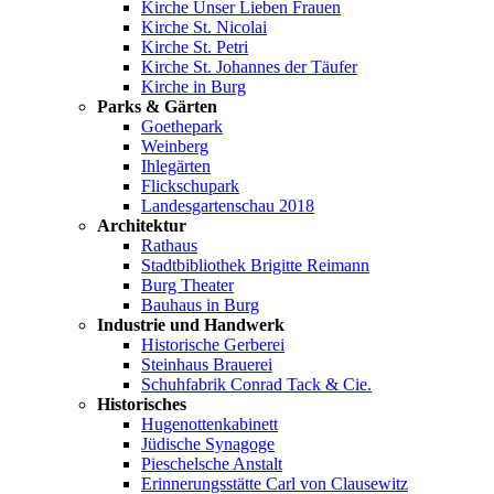
Kirche Unser Lieben Frauen
Kirche St. Nicolai
Kirche St. Petri
Kirche St. Johannes der Täufer
Kirche in Burg
Parks & Gärten
Goethepark
Weinberg
Ihlegärten
Flickschupark
Landesgartenschau 2018
Architektur
Rathaus
Stadtbibliothek Brigitte Reimann
Burg Theater
Bauhaus in Burg
Industrie und Handwerk
Historische Gerberei
Steinhaus Brauerei
Schuhfabrik Conrad Tack & Cie.
Historisches
Hugenottenkabinett
Jüdische Synagoge
Pieschelsche Anstalt
Erinnerungsstätte Carl von Clausewitz