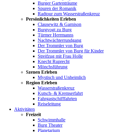
Burger Gartenträume
Spuren der Romanik
Radtour zum Wasserstraßenkreuz
Persönlichkeiten Erleben
Clausewitz & Garnison
Burgvogt zu Burg
Türmer Herrmanns
Nachtwächterrundgang
Der Trommler von Burg
Der Trommler von Burg für Kinder
Streifzug mit Frau Holle
Knecht Ruprecht
Mönchsführung
Szenen Erleben
Mystisch und Unheimlich
Region Erleben
Wasserstraßenkreuz
Kutsch- & Kremserfahrt
Fahrgastschifffahrten
Reiseleitung
Aktivitäten
Freizeit
Schwimmhalle
Burg Theater
Planetarium