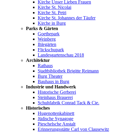
Kirche Unser Lieben Frauen
Kirche St. Nicolai
Kirche St. Petri
Kirche St. Johannes der Täufer
Kirche in Burg
Parks & Gärten
Goethepark
Weinberg
Ihlegärten
Flickschupark
Landesgartenschau 2018
Architektur
Rathaus
Stadtbibliothek Brigitte Reimann
Burg Theater
Bauhaus in Burg
Industrie und Handwerk
Historische Gerberei
Steinhaus Brauerei
Schuhfabrik Conrad Tack & Cie.
Historisches
Hugenottenkabinett
Jüdische Synagoge
Pieschelsche Anstalt
Erinnerungsstätte Carl von Clausewitz