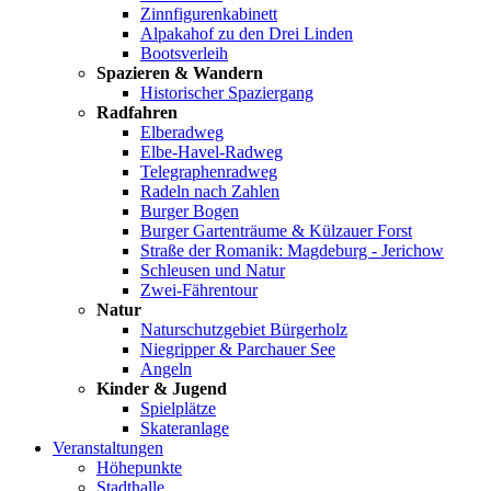
Zinnfigurenkabinett
Alpakahof zu den Drei Linden
Bootsverleih
Spazieren & Wandern
Historischer Spaziergang
Radfahren
Elberadweg
Elbe-Havel-Radweg
Telegraphenradweg
Radeln nach Zahlen
Burger Bogen
Burger Gartenträume & Külzauer Forst
Straße der Romanik: Magdeburg - Jerichow
Schleusen und Natur
Zwei-Fährentour
Natur
Naturschutzgebiet Bürgerholz
Niegripper & Parchauer See
Angeln
Kinder & Jugend
Spielplätze
Skateranlage
Veranstaltungen
Höhepunkte
Stadthalle