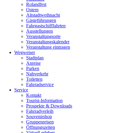
Rolandfest
Ostern
Altstadtweihnacht
Gästeführungen
Fahrgastschifffahrten
Ausstellungen
Veranstaltungsorte
Veranstaltungskalender
Veranstaltung eintragen
Wegweiser
Stadtplan
Anreise
Parken
Nahverkehr
Toiletten
Fahrradservice
Service
Kontakt
Tourist-Information
Prospekte & Downloads
Fahrradverleih
Souvenirshop
Gruppenreisen
Öffnungszeiten
Virtuell erleben