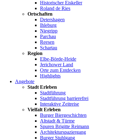
Historischer Eiskeller
Roland de Ries
Ortschaften
Detershagen
Ihleburg
Niegripp
Parchau
Reesen
Schartau
Region
Elbe-Börde-Heide
Jerichower Land
Orte zum Entdecken
Highlights
Angebote
Stadt Erleben
Stadtführung
Stadtführung barrierefrei
Interaktive Zeitreise
Vielfalt Erleben
Burger Biergeschichten
Altstadt & Türme
Spuren Brigitte Reimann
Architekturspaziergang
Burger Stuhlgang