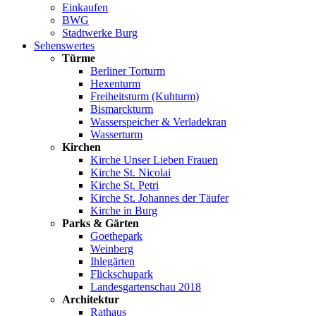
Einkaufen
BWG
Stadtwerke Burg
Sehenswertes
Türme
Berliner Torturm
Hexenturm
Freiheitsturm (Kuhturm)
Bismarckturm
Wasserspeicher & Verladekran
Wasserturm
Kirchen
Kirche Unser Lieben Frauen
Kirche St. Nicolai
Kirche St. Petri
Kirche St. Johannes der Täufer
Kirche in Burg
Parks & Gärten
Goethepark
Weinberg
Ihlegärten
Flickschupark
Landesgartenschau 2018
Architektur
Rathaus