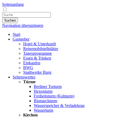
Seitenanfang
Suchen
Navigation überspringen
Start
Gastgeber
Hotel & Unterkunft
Reisemobilstellplätze
Tagesprogramme
Essen & Trinken
Einkaufen
BWG
Stadtwerke Burg
Sehenswertes
Türme
Berliner Torturm
Hexenturm
Freiheitsturm (Kuhturm)
Bismarckturm
Wasserspeicher & Verladekran
Wasserturm
Kirchen