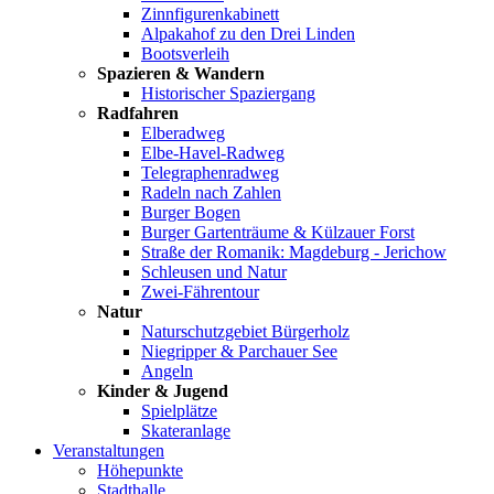
Zinnfigurenkabinett
Alpakahof zu den Drei Linden
Bootsverleih
Spazieren & Wandern
Historischer Spaziergang
Radfahren
Elberadweg
Elbe-Havel-Radweg
Telegraphenradweg
Radeln nach Zahlen
Burger Bogen
Burger Gartenträume & Külzauer Forst
Straße der Romanik: Magdeburg - Jerichow
Schleusen und Natur
Zwei-Fährentour
Natur
Naturschutzgebiet Bürgerholz
Niegripper & Parchauer See
Angeln
Kinder & Jugend
Spielplätze
Skateranlage
Veranstaltungen
Höhepunkte
Stadthalle