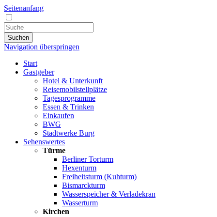
Seitenanfang
Suchen
Navigation überspringen
Start
Gastgeber
Hotel & Unterkunft
Reisemobilstellplätze
Tagesprogramme
Essen & Trinken
Einkaufen
BWG
Stadtwerke Burg
Sehenswertes
Türme
Berliner Torturm
Hexenturm
Freiheitsturm (Kuhturm)
Bismarckturm
Wasserspeicher & Verladekran
Wasserturm
Kirchen