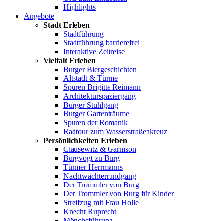
Highlights
Angebote
Stadt Erleben
Stadtführung
Stadtführung barrierefrei
Interaktive Zeitreise
Vielfalt Erleben
Burger Biergeschichten
Altstadt & Türme
Spuren Brigitte Reimann
Architekturspaziergang
Burger Stuhlgang
Burger Gartenträume
Spuren der Romanik
Radtour zum Wasserstraßenkreuz
Persönlichkeiten Erleben
Clausewitz & Garnison
Burgvogt zu Burg
Türmer Herrmanns
Nachtwächterrundgang
Der Trommler von Burg
Der Trommler von Burg für Kinder
Streifzug mit Frau Holle
Knecht Ruprecht
Mönchsführung