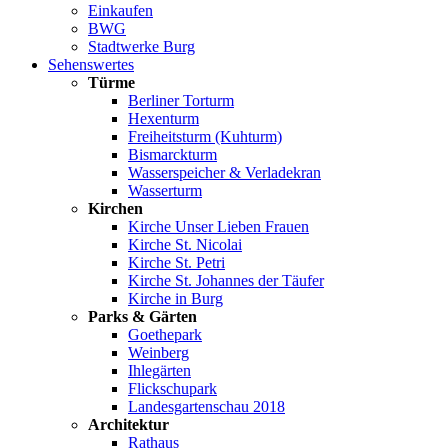
Einkaufen
BWG
Stadtwerke Burg
Sehenswertes
Türme
Berliner Torturm
Hexenturm
Freiheitsturm (Kuhturm)
Bismarckturm
Wasserspeicher & Verladekran
Wasserturm
Kirchen
Kirche Unser Lieben Frauen
Kirche St. Nicolai
Kirche St. Petri
Kirche St. Johannes der Täufer
Kirche in Burg
Parks & Gärten
Goethepark
Weinberg
Ihlegärten
Flickschupark
Landesgartenschau 2018
Architektur
Rathaus