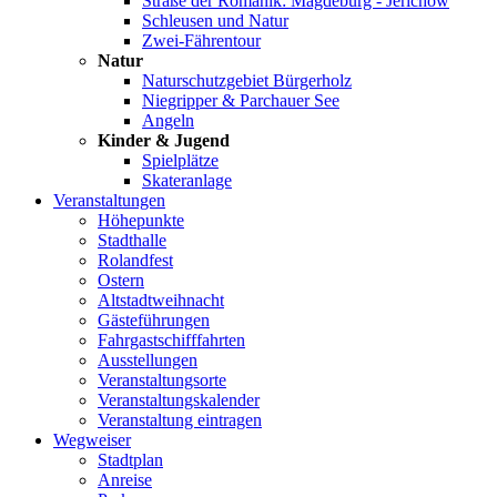
Straße der Romanik: Magdeburg - Jerichow
Schleusen und Natur
Zwei-Fährentour
Natur
Naturschutzgebiet Bürgerholz
Niegripper & Parchauer See
Angeln
Kinder & Jugend
Spielplätze
Skateranlage
Veranstaltungen
Höhepunkte
Stadthalle
Rolandfest
Ostern
Altstadtweihnacht
Gästeführungen
Fahrgastschifffahrten
Ausstellungen
Veranstaltungsorte
Veranstaltungskalender
Veranstaltung eintragen
Wegweiser
Stadtplan
Anreise