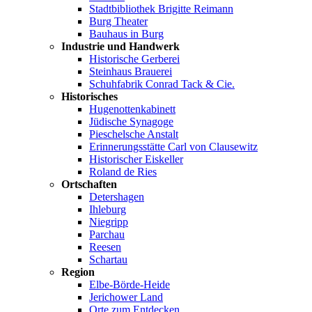
Stadtbibliothek Brigitte Reimann
Burg Theater
Bauhaus in Burg
Industrie und Handwerk
Historische Gerberei
Steinhaus Brauerei
Schuhfabrik Conrad Tack & Cie.
Historisches
Hugenottenkabinett
Jüdische Synagoge
Pieschelsche Anstalt
Erinnerungsstätte Carl von Clausewitz
Historischer Eiskeller
Roland de Ries
Ortschaften
Detershagen
Ihleburg
Niegripp
Parchau
Reesen
Schartau
Region
Elbe-Börde-Heide
Jerichower Land
Orte zum Entdecken