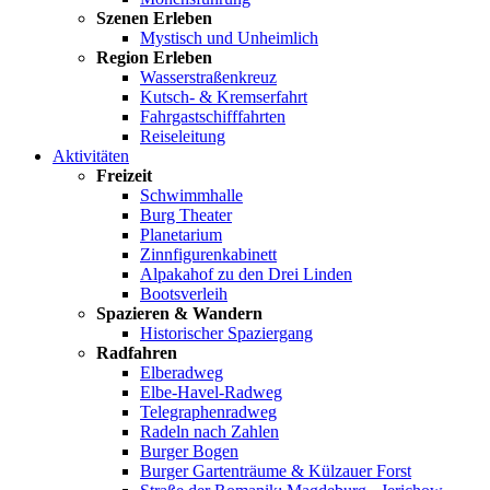
Szenen Erleben
Mystisch und Unheimlich
Region Erleben
Wasserstraßenkreuz
Kutsch- & Kremserfahrt
Fahrgastschifffahrten
Reiseleitung
Aktivitäten
Freizeit
Schwimmhalle
Burg Theater
Planetarium
Zinnfigurenkabinett
Alpakahof zu den Drei Linden
Bootsverleih
Spazieren & Wandern
Historischer Spaziergang
Radfahren
Elberadweg
Elbe-Havel-Radweg
Telegraphenradweg
Radeln nach Zahlen
Burger Bogen
Burger Gartenträume & Külzauer Forst