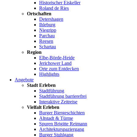
Historischer Eiskeller
Roland de Ries
Ortschaften
Detershagen
Ihleburg
Niegripp
Parchau
Reesen
Schartau
Region
Elbe-Börde-Heide
Jerichower Land
Orte zum Entdecken
Highlights
Angebote
Stadt Erleben
Stadtführung
Stadtführung barrierefrei
Interaktive Zeitreise
Vielfalt Erleben
Burger Biergeschichten
Altstadt & Türme
Spuren Brigitte Reimann
Architekturspaziergang
Burger Stuhlgang