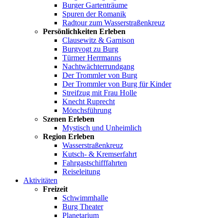
Burger Gartenträume
Spuren der Romanik
Radtour zum Wasserstraßenkreuz
Persönlichkeiten Erleben
Clausewitz & Garnison
Burgvogt zu Burg
Türmer Herrmanns
Nachtwächterrundgang
Der Trommler von Burg
Der Trommler von Burg für Kinder
Streifzug mit Frau Holle
Knecht Ruprecht
Mönchsführung
Szenen Erleben
Mystisch und Unheimlich
Region Erleben
Wasserstraßenkreuz
Kutsch- & Kremserfahrt
Fahrgastschifffahrten
Reiseleitung
Aktivitäten
Freizeit
Schwimmhalle
Burg Theater
Planetarium