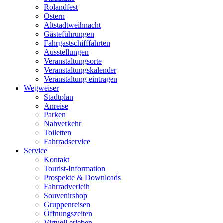
Rolandfest
Ostern
Altstadtweihnacht
Gästeführungen
Fahrgastschifffahrten
Ausstellungen
Veranstaltungsorte
Veranstaltungskalender
Veranstaltung eintragen
Wegweiser
Stadtplan
Anreise
Parken
Nahverkehr
Toiletten
Fahrradservice
Service
Kontakt
Tourist-Information
Prospekte & Downloads
Fahrradverleih
Souvenirshop
Gruppenreisen
Öffnungszeiten
Virtuell erleben