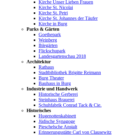
Kirche Unser Lieben Frauen
Kirche St. Nicolai
Kirche St. Petri
Kirche St. Johannes der Täufer
Kirche in Burg
Parks & Gärten
Goethepark
Weinberg
Ihlegärten
Flickschupark
Landesgartenschau 2018
Architektur
Rathaus
Stadtbibliothek Brigitte Reimann
Burg Theater
Bauhaus in Burg
Industrie und Handwerk
Historische Gerberei
Steinhaus Brauerei
Schuhfabrik Conrad Tack & Cie.
Historisches
Hugenottenkabinett
Jüdische Synagoge
Pieschelsche Anstalt
Erinnerungsstätte Carl von Clausewitz