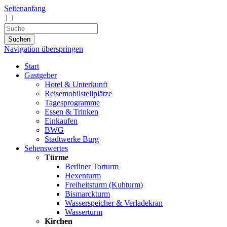
Seitenanfang
Suchen
Navigation überspringen
Start
Gastgeber
Hotel & Unterkunft
Reisemobilstellplätze
Tagesprogramme
Essen & Trinken
Einkaufen
BWG
Stadtwerke Burg
Sehenswertes
Türme
Berliner Torturm
Hexenturm
Freiheitsturm (Kuhturm)
Bismarckturm
Wasserspeicher & Verladekran
Wasserturm
Kirchen