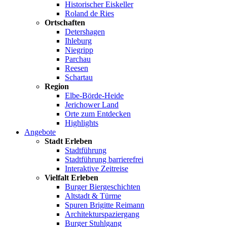
Historischer Eiskeller
Roland de Ries
Ortschaften
Detershagen
Ihleburg
Niegripp
Parchau
Reesen
Schartau
Region
Elbe-Börde-Heide
Jerichower Land
Orte zum Entdecken
Highlights
Angebote
Stadt Erleben
Stadtführung
Stadtführung barrierefrei
Interaktive Zeitreise
Vielfalt Erleben
Burger Biergeschichten
Altstadt & Türme
Spuren Brigitte Reimann
Architekturspaziergang
Burger Stuhlgang