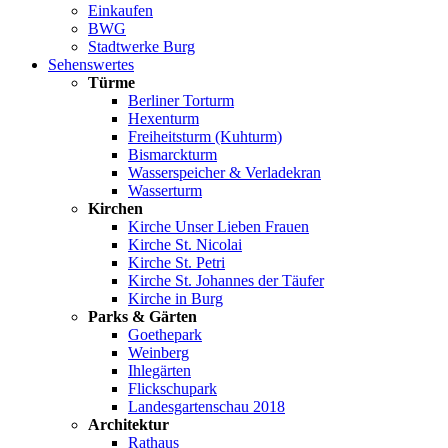
Einkaufen
BWG
Stadtwerke Burg
Sehenswertes
Türme
Berliner Torturm
Hexenturm
Freiheitsturm (Kuhturm)
Bismarckturm
Wasserspeicher & Verladekran
Wasserturm
Kirchen
Kirche Unser Lieben Frauen
Kirche St. Nicolai
Kirche St. Petri
Kirche St. Johannes der Täufer
Kirche in Burg
Parks & Gärten
Goethepark
Weinberg
Ihlegärten
Flickschupark
Landesgartenschau 2018
Architektur
Rathaus