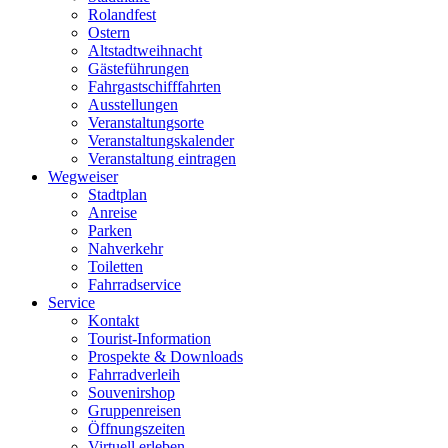
Rolandfest
Ostern
Altstadtweihnacht
Gästeführungen
Fahrgastschifffahrten
Ausstellungen
Veranstaltungsorte
Veranstaltungskalender
Veranstaltung eintragen
Wegweiser
Stadtplan
Anreise
Parken
Nahverkehr
Toiletten
Fahrradservice
Service
Kontakt
Tourist-Information
Prospekte & Downloads
Fahrradverleih
Souvenirshop
Gruppenreisen
Öffnungszeiten
Virtuell erleben