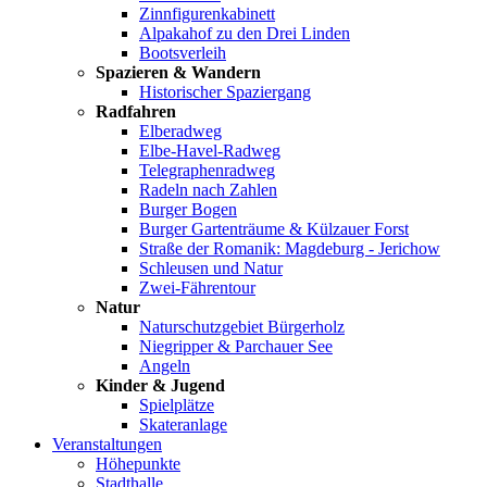
Zinnfigurenkabinett
Alpakahof zu den Drei Linden
Bootsverleih
Spazieren & Wandern
Historischer Spaziergang
Radfahren
Elberadweg
Elbe-Havel-Radweg
Telegraphenradweg
Radeln nach Zahlen
Burger Bogen
Burger Gartenträume & Külzauer Forst
Straße der Romanik: Magdeburg - Jerichow
Schleusen und Natur
Zwei-Fährentour
Natur
Naturschutzgebiet Bürgerholz
Niegripper & Parchauer See
Angeln
Kinder & Jugend
Spielplätze
Skateranlage
Veranstaltungen
Höhepunkte
Stadthalle