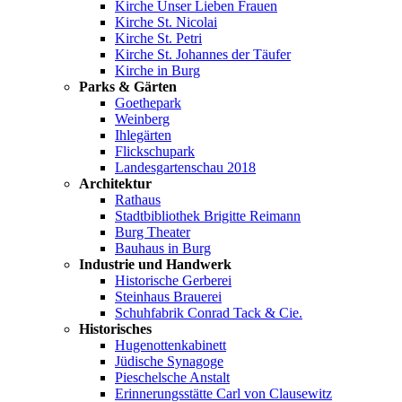
Kirche Unser Lieben Frauen
Kirche St. Nicolai
Kirche St. Petri
Kirche St. Johannes der Täufer
Kirche in Burg
Parks & Gärten
Goethepark
Weinberg
Ihlegärten
Flickschupark
Landesgartenschau 2018
Architektur
Rathaus
Stadtbibliothek Brigitte Reimann
Burg Theater
Bauhaus in Burg
Industrie und Handwerk
Historische Gerberei
Steinhaus Brauerei
Schuhfabrik Conrad Tack & Cie.
Historisches
Hugenottenkabinett
Jüdische Synagoge
Pieschelsche Anstalt
Erinnerungsstätte Carl von Clausewitz