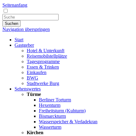
Seitenanfang
Suchen
Navigation überspringen
Start
Gastgeber
Hotel & Unterkunft
Reisemobilstellplätze
Tagesprogramme
Essen & Trinken
Einkaufen
BWG
Stadtwerke Burg
Sehenswertes
Türme
Berliner Torturm
Hexenturm
Freiheitsturm (Kuhturm)
Bismarckturm
Wasserspeicher & Verladekran
Wasserturm
Kirchen