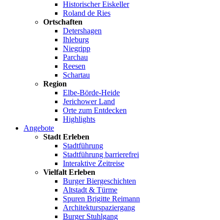
Historischer Eiskeller
Roland de Ries
Ortschaften
Detershagen
Ihleburg
Niegripp
Parchau
Reesen
Schartau
Region
Elbe-Börde-Heide
Jerichower Land
Orte zum Entdecken
Highlights
Angebote
Stadt Erleben
Stadtführung
Stadtführung barrierefrei
Interaktive Zeitreise
Vielfalt Erleben
Burger Biergeschichten
Altstadt & Türme
Spuren Brigitte Reimann
Architekturspaziergang
Burger Stuhlgang