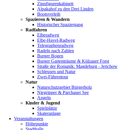
Zinnfigurenkabinett
Alpakahof zu den Drei Linden
Bootsverleih
Spazieren & Wandern
Historischer Spaziergang
Radfahren
Elberadweg
Elbe-Havel-Radweg
Telegraphenradweg
Radeln nach Zahlen
Burger Bogen
Burger Gartenträume & Külzauer Forst
Straße der Romanik: Magdeburg - Jerichow
Schleusen und Natur
Zwei-Fährentour
Natur
Naturschutzgebiet Bürgerholz
Niegripper & Parchauer See
Angeln
Kinder & Jugend
Spielplätze
Skateranlage
Veranstaltungen
Höhepunkte
Stadthalle