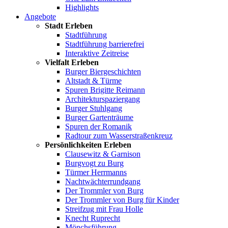
Highlights
Angebote
Stadt Erleben
Stadtführung
Stadtführung barrierefrei
Interaktive Zeitreise
Vielfalt Erleben
Burger Biergeschichten
Altstadt & Türme
Spuren Brigitte Reimann
Architekturspaziergang
Burger Stuhlgang
Burger Gartenträume
Spuren der Romanik
Radtour zum Wasserstraßenkreuz
Persönlichkeiten Erleben
Clausewitz & Garnison
Burgvogt zu Burg
Türmer Herrmanns
Nachtwächterrundgang
Der Trommler von Burg
Der Trommler von Burg für Kinder
Streifzug mit Frau Holle
Knecht Ruprecht
Mönchsführung