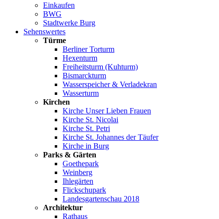
Einkaufen
BWG
Stadtwerke Burg
Sehenswertes
Türme
Berliner Torturm
Hexenturm
Freiheitsturm (Kuhturm)
Bismarckturm
Wasserspeicher & Verladekran
Wasserturm
Kirchen
Kirche Unser Lieben Frauen
Kirche St. Nicolai
Kirche St. Petri
Kirche St. Johannes der Täufer
Kirche in Burg
Parks & Gärten
Goethepark
Weinberg
Ihlegärten
Flickschupark
Landesgartenschau 2018
Architektur
Rathaus