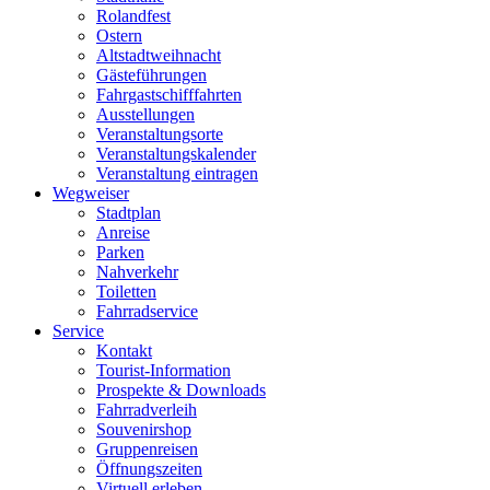
Rolandfest
Ostern
Altstadtweihnacht
Gästeführungen
Fahrgastschifffahrten
Ausstellungen
Veranstaltungsorte
Veranstaltungskalender
Veranstaltung eintragen
Wegweiser
Stadtplan
Anreise
Parken
Nahverkehr
Toiletten
Fahrradservice
Service
Kontakt
Tourist-Information
Prospekte & Downloads
Fahrradverleih
Souvenirshop
Gruppenreisen
Öffnungszeiten
Virtuell erleben