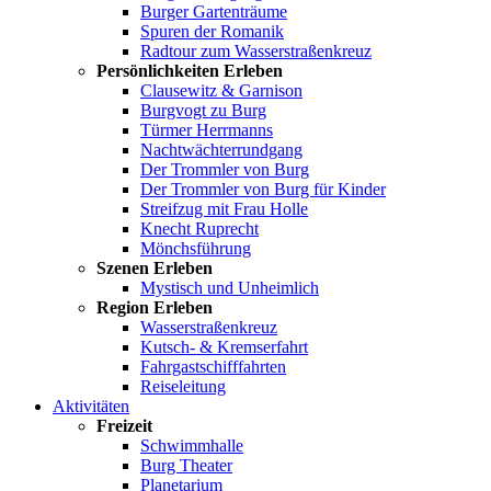
Burger Gartenträume
Spuren der Romanik
Radtour zum Wasserstraßenkreuz
Persönlichkeiten Erleben
Clausewitz & Garnison
Burgvogt zu Burg
Türmer Herrmanns
Nachtwächterrundgang
Der Trommler von Burg
Der Trommler von Burg für Kinder
Streifzug mit Frau Holle
Knecht Ruprecht
Mönchsführung
Szenen Erleben
Mystisch und Unheimlich
Region Erleben
Wasserstraßenkreuz
Kutsch- & Kremserfahrt
Fahrgastschifffahrten
Reiseleitung
Aktivitäten
Freizeit
Schwimmhalle
Burg Theater
Planetarium