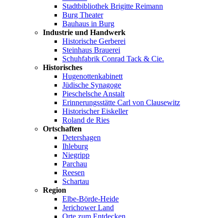
Stadtbibliothek Brigitte Reimann
Burg Theater
Bauhaus in Burg
Industrie und Handwerk
Historische Gerberei
Steinhaus Brauerei
Schuhfabrik Conrad Tack & Cie.
Historisches
Hugenottenkabinett
Jüdische Synagoge
Pieschelsche Anstalt
Erinnerungsstätte Carl von Clausewitz
Historischer Eiskeller
Roland de Ries
Ortschaften
Detershagen
Ihleburg
Niegripp
Parchau
Reesen
Schartau
Region
Elbe-Börde-Heide
Jerichower Land
Orte zum Entdecken