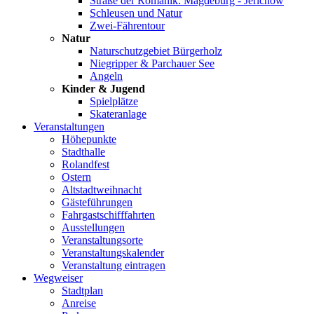
Straße der Romanik: Magdeburg - Jerichow
Schleusen und Natur
Zwei-Fährentour
Natur
Naturschutzgebiet Bürgerholz
Niegripper & Parchauer See
Angeln
Kinder & Jugend
Spielplätze
Skateranlage
Veranstaltungen
Höhepunkte
Stadthalle
Rolandfest
Ostern
Altstadtweihnacht
Gästeführungen
Fahrgastschifffahrten
Ausstellungen
Veranstaltungsorte
Veranstaltungskalender
Veranstaltung eintragen
Wegweiser
Stadtplan
Anreise