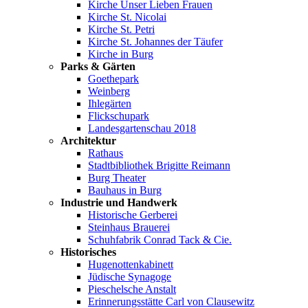
Kirche Unser Lieben Frauen
Kirche St. Nicolai
Kirche St. Petri
Kirche St. Johannes der Täufer
Kirche in Burg
Parks & Gärten
Goethepark
Weinberg
Ihlegärten
Flickschupark
Landesgartenschau 2018
Architektur
Rathaus
Stadtbibliothek Brigitte Reimann
Burg Theater
Bauhaus in Burg
Industrie und Handwerk
Historische Gerberei
Steinhaus Brauerei
Schuhfabrik Conrad Tack & Cie.
Historisches
Hugenottenkabinett
Jüdische Synagoge
Pieschelsche Anstalt
Erinnerungsstätte Carl von Clausewitz