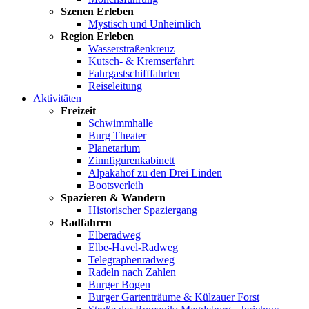
Szenen Erleben
Mystisch und Unheimlich
Region Erleben
Wasserstraßenkreuz
Kutsch- & Kremserfahrt
Fahrgastschifffahrten
Reiseleitung
Aktivitäten
Freizeit
Schwimmhalle
Burg Theater
Planetarium
Zinnfigurenkabinett
Alpakahof zu den Drei Linden
Bootsverleih
Spazieren & Wandern
Historischer Spaziergang
Radfahren
Elberadweg
Elbe-Havel-Radweg
Telegraphenradweg
Radeln nach Zahlen
Burger Bogen
Burger Gartenträume & Külzauer Forst