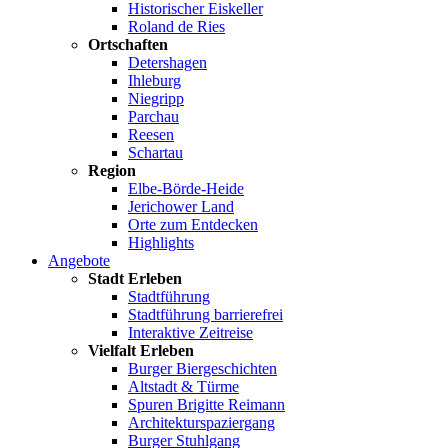
Historischer Eiskeller
Roland de Ries
Ortschaften
Detershagen
Ihleburg
Niegripp
Parchau
Reesen
Schartau
Region
Elbe-Börde-Heide
Jerichower Land
Orte zum Entdecken
Highlights
Angebote
Stadt Erleben
Stadtführung
Stadtführung barrierefrei
Interaktive Zeitreise
Vielfalt Erleben
Burger Biergeschichten
Altstadt & Türme
Spuren Brigitte Reimann
Architekturspaziergang
Burger Stuhlgang