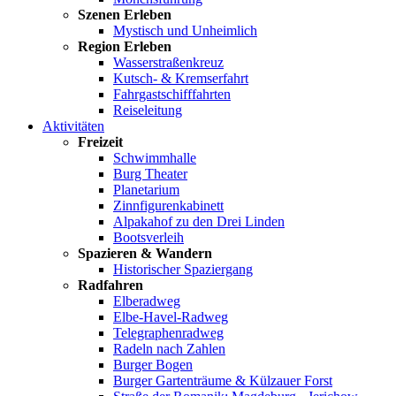
Szenen Erleben
Mystisch und Unheimlich
Region Erleben
Wasserstraßenkreuz
Kutsch- & Kremserfahrt
Fahrgastschifffahrten
Reiseleitung
Aktivitäten
Freizeit
Schwimmhalle
Burg Theater
Planetarium
Zinnfigurenkabinett
Alpakahof zu den Drei Linden
Bootsverleih
Spazieren & Wandern
Historischer Spaziergang
Radfahren
Elberadweg
Elbe-Havel-Radweg
Telegraphenradweg
Radeln nach Zahlen
Burger Bogen
Burger Gartenträume & Külzauer Forst