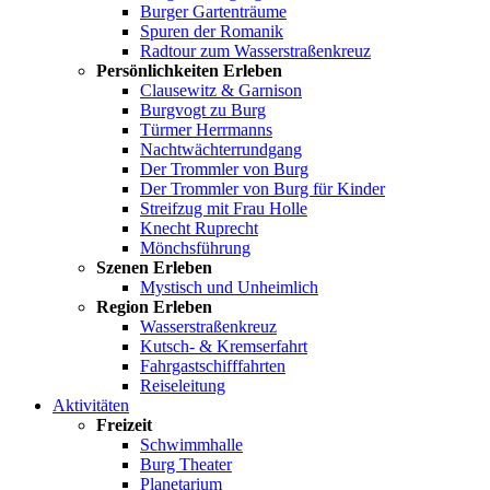
Burger Gartenträume
Spuren der Romanik
Radtour zum Wasserstraßenkreuz
Persönlichkeiten Erleben
Clausewitz & Garnison
Burgvogt zu Burg
Türmer Herrmanns
Nachtwächterrundgang
Der Trommler von Burg
Der Trommler von Burg für Kinder
Streifzug mit Frau Holle
Knecht Ruprecht
Mönchsführung
Szenen Erleben
Mystisch und Unheimlich
Region Erleben
Wasserstraßenkreuz
Kutsch- & Kremserfahrt
Fahrgastschifffahrten
Reiseleitung
Aktivitäten
Freizeit
Schwimmhalle
Burg Theater
Planetarium