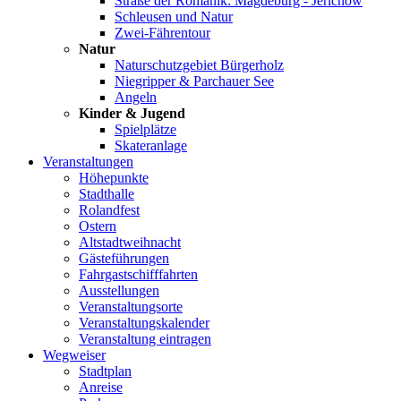
Straße der Romanik: Magdeburg - Jerichow
Schleusen und Natur
Zwei-Fährentour
Natur
Naturschutzgebiet Bürgerholz
Niegripper & Parchauer See
Angeln
Kinder & Jugend
Spielplätze
Skateranlage
Veranstaltungen
Höhepunkte
Stadthalle
Rolandfest
Ostern
Altstadtweihnacht
Gästeführungen
Fahrgastschifffahrten
Ausstellungen
Veranstaltungsorte
Veranstaltungskalender
Veranstaltung eintragen
Wegweiser
Stadtplan
Anreise