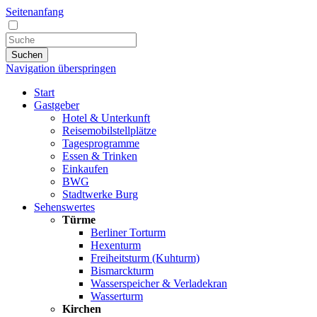
Seitenanfang
Suchen
Navigation überspringen
Start
Gastgeber
Hotel & Unterkunft
Reisemobilstellplätze
Tagesprogramme
Essen & Trinken
Einkaufen
BWG
Stadtwerke Burg
Sehenswertes
Türme
Berliner Torturm
Hexenturm
Freiheitsturm (Kuhturm)
Bismarckturm
Wasserspeicher & Verladekran
Wasserturm
Kirchen