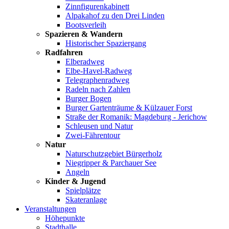
Zinnfigurenkabinett
Alpakahof zu den Drei Linden
Bootsverleih
Spazieren & Wandern
Historischer Spaziergang
Radfahren
Elberadweg
Elbe-Havel-Radweg
Telegraphenradweg
Radeln nach Zahlen
Burger Bogen
Burger Gartenträume & Külzauer Forst
Straße der Romanik: Magdeburg - Jerichow
Schleusen und Natur
Zwei-Fährentour
Natur
Naturschutzgebiet Bürgerholz
Niegripper & Parchauer See
Angeln
Kinder & Jugend
Spielplätze
Skateranlage
Veranstaltungen
Höhepunkte
Stadthalle