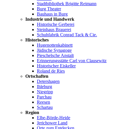
Stadtbibliothek Brigitte Reimann
Burg Theater
Bauhaus in Burg
Industrie und Handwerk
Historische Gerberei
Steinhaus Brauerei
Schuhfabrik Conrad Tack & Cie.
Historisches
Hugenottenkabinett
Jüdische Synagoge
Pieschelsche Anstalt
Erinnerungsstätte Carl von Clausewitz
Historischer Eiskeller
Roland de Ries
Ortschaften
Detershagen
Ihleburg
Niegripp
Parchau
Reesen
Schartau
Region
Elbe-Börde-Heide
Jerichower Land
Orte zum Entdecken