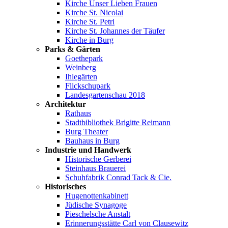
Kirche Unser Lieben Frauen
Kirche St. Nicolai
Kirche St. Petri
Kirche St. Johannes der Täufer
Kirche in Burg
Parks & Gärten
Goethepark
Weinberg
Ihlegärten
Flickschupark
Landesgartenschau 2018
Architektur
Rathaus
Stadtbibliothek Brigitte Reimann
Burg Theater
Bauhaus in Burg
Industrie und Handwerk
Historische Gerberei
Steinhaus Brauerei
Schuhfabrik Conrad Tack & Cie.
Historisches
Hugenottenkabinett
Jüdische Synagoge
Pieschelsche Anstalt
Erinnerungsstätte Carl von Clausewitz