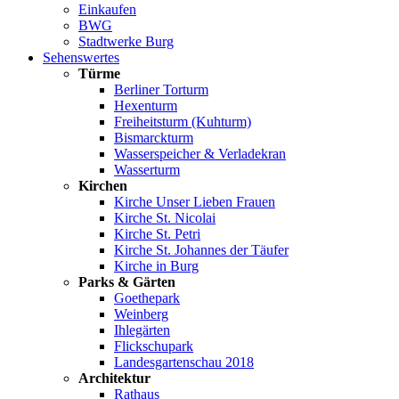
Einkaufen
BWG
Stadtwerke Burg
Sehenswertes
Türme
Berliner Torturm
Hexenturm
Freiheitsturm (Kuhturm)
Bismarckturm
Wasserspeicher & Verladekran
Wasserturm
Kirchen
Kirche Unser Lieben Frauen
Kirche St. Nicolai
Kirche St. Petri
Kirche St. Johannes der Täufer
Kirche in Burg
Parks & Gärten
Goethepark
Weinberg
Ihlegärten
Flickschupark
Landesgartenschau 2018
Architektur
Rathaus