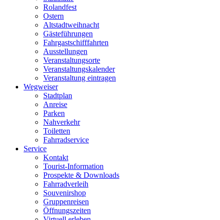
Rolandfest
Ostern
Altstadtweihnacht
Gästeführungen
Fahrgastschifffahrten
Ausstellungen
Veranstaltungsorte
Veranstaltungskalender
Veranstaltung eintragen
Wegweiser
Stadtplan
Anreise
Parken
Nahverkehr
Toiletten
Fahrradservice
Service
Kontakt
Tourist-Information
Prospekte & Downloads
Fahrradverleih
Souvenirshop
Gruppenreisen
Öffnungszeiten
Virtuell erleben