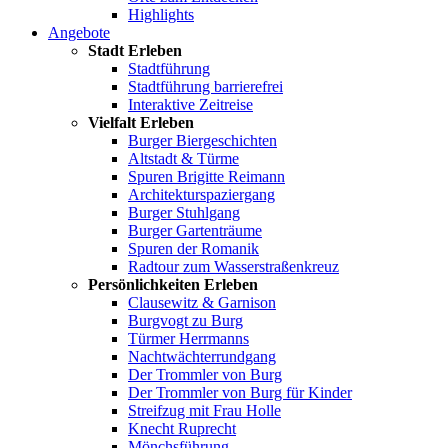
Highlights
Angebote
Stadt Erleben
Stadtführung
Stadtführung barrierefrei
Interaktive Zeitreise
Vielfalt Erleben
Burger Biergeschichten
Altstadt & Türme
Spuren Brigitte Reimann
Architekturspaziergang
Burger Stuhlgang
Burger Gartenträume
Spuren der Romanik
Radtour zum Wasserstraßenkreuz
Persönlichkeiten Erleben
Clausewitz & Garnison
Burgvogt zu Burg
Türmer Herrmanns
Nachtwächterrundgang
Der Trommler von Burg
Der Trommler von Burg für Kinder
Streifzug mit Frau Holle
Knecht Ruprecht
Mönchsführung