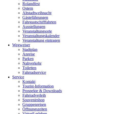
Rolandfest
Ostern
Altstadtweihnacht
Gästeführungen
Fahrgastschifffahrten
Ausstellungen
Veranstaltungsorte
Veranstaltungskalender
Veranstaltung eintragen
Wegweiser
Stadtplan
Anreise
Parken
Nahverkehr
Toiletten
Fahrradservice
Service
Kontakt
Tourist-Information
Prospekte & Downloads
Fahrradverleih
Souvenirshop
Gruppenreisen
Öffnungszeiten
Virtuell erleben