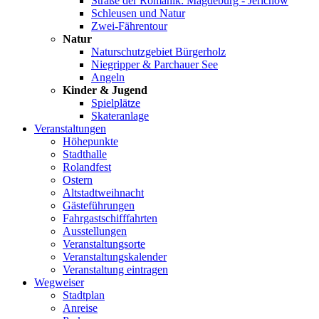
Straße der Romanik: Magdeburg - Jerichow
Schleusen und Natur
Zwei-Fährentour
Natur
Naturschutzgebiet Bürgerholz
Niegripper & Parchauer See
Angeln
Kinder & Jugend
Spielplätze
Skateranlage
Veranstaltungen
Höhepunkte
Stadthalle
Rolandfest
Ostern
Altstadtweihnacht
Gästeführungen
Fahrgastschifffahrten
Ausstellungen
Veranstaltungsorte
Veranstaltungskalender
Veranstaltung eintragen
Wegweiser
Stadtplan
Anreise