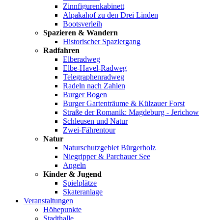
Zinnfigurenkabinett
Alpakahof zu den Drei Linden
Bootsverleih
Spazieren & Wandern
Historischer Spaziergang
Radfahren
Elberadweg
Elbe-Havel-Radweg
Telegraphenradweg
Radeln nach Zahlen
Burger Bogen
Burger Gartenträume & Külzauer Forst
Straße der Romanik: Magdeburg - Jerichow
Schleusen und Natur
Zwei-Fährentour
Natur
Naturschutzgebiet Bürgerholz
Niegripper & Parchauer See
Angeln
Kinder & Jugend
Spielplätze
Skateranlage
Veranstaltungen
Höhepunkte
Stadthalle