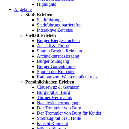
Highlights
Angebote
Stadt Erleben
Stadtführung
Stadtführung barrierefrei
Interaktive Zeitreise
Vielfalt Erleben
Burger Biergeschichten
Altstadt & Türme
Spuren Brigitte Reimann
Architekturspaziergang
Burger Stuhlgang
Burger Gartenträume
Spuren der Romanik
Radtour zum Wasserstraßenkreuz
Persönlichkeiten Erleben
Clausewitz & Garnison
Burgvogt zu Burg
Türmer Herrmanns
Nachtwächterrundgang
Der Trommler von Burg
Der Trommler von Burg für Kinder
Streifzug mit Frau Holle
Knecht Ruprecht
Mönchsführung