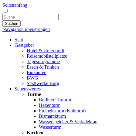
Seitenanfang
Suchen
Navigation überspringen
Start
Gastgeber
Hotel & Unterkunft
Reisemobilstellplätze
Tagesprogramme
Essen & Trinken
Einkaufen
BWG
Stadtwerke Burg
Sehenswertes
Türme
Berliner Torturm
Hexenturm
Freiheitsturm (Kuhturm)
Bismarckturm
Wasserspeicher & Verladekran
Wasserturm
Kirchen