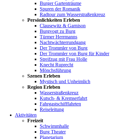
Burger Gartenträume
Spuren der Romanik
Radtour zum Wasserstraßenkreuz
Persönlichkeiten Erleben
Clausewitz & Garnison
Burgvogt zu Burg
Türmer Herrmanns
Nachtwächterrundgang
Der Trommler von Burg
Der Trommler von Burg für Kinder
Streifzug mit Frau Holle
Knecht Ruprecht
Mönchsführung
Szenen Erleben
Mystisch und Unheimlich
Region Erleben
Wasserstraßenkreuz
Kutsch- & Kremserfahrt
Fahrgastschifffahrten
Reiseleitung
Aktivitäten
Freizeit
Schwimmhalle
Burg Theater
Planetarium