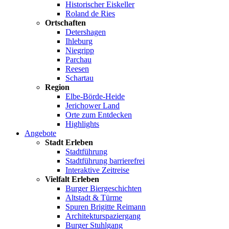
Historischer Eiskeller
Roland de Ries
Ortschaften
Detershagen
Ihleburg
Niegripp
Parchau
Reesen
Schartau
Region
Elbe-Börde-Heide
Jerichower Land
Orte zum Entdecken
Highlights
Angebote
Stadt Erleben
Stadtführung
Stadtführung barrierefrei
Interaktive Zeitreise
Vielfalt Erleben
Burger Biergeschichten
Altstadt & Türme
Spuren Brigitte Reimann
Architekturspaziergang
Burger Stuhlgang