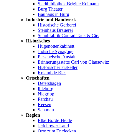
Stadtbibliothek Brigitte Reimann
Burg Theater
Bauhaus in Burg
Industrie und Handwerk
Historische Gerberei
Steinhaus Brauerei
Schuhfabrik Conrad Tack & Cie.
Historisches
Hugenottenkabinett
Jüdische Synagoge
Pieschelsche Anstalt
Erinnerungsstätte Carl von Clausewitz
Historischer Eiskeller
Roland de Ries
Ortschaften
Detershagen
Ihleburg
Niegripp
Parchau
Reesen
Schartau
Region
Elbe-Börde-Heide
Jerichower Land
Orte zum Entdecken