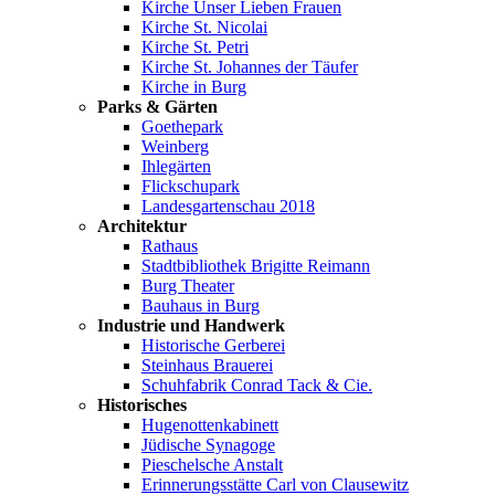
Kirche Unser Lieben Frauen
Kirche St. Nicolai
Kirche St. Petri
Kirche St. Johannes der Täufer
Kirche in Burg
Parks & Gärten
Goethepark
Weinberg
Ihlegärten
Flickschupark
Landesgartenschau 2018
Architektur
Rathaus
Stadtbibliothek Brigitte Reimann
Burg Theater
Bauhaus in Burg
Industrie und Handwerk
Historische Gerberei
Steinhaus Brauerei
Schuhfabrik Conrad Tack & Cie.
Historisches
Hugenottenkabinett
Jüdische Synagoge
Pieschelsche Anstalt
Erinnerungsstätte Carl von Clausewitz