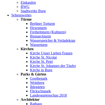
Einkaufen
BWG
Stadtwerke Burg
Sehenswertes
Türme
Berliner Torturm
Hexenturm
Freiheitsturm (Kuhturm)
Bismarckturm
Wasserspeicher & Verladekran
Wasserturm
Kirchen
Kirche Unser Lieben Frauen
Kirche St. Nicolai
Kirche St. Petri
Kirche St. Johannes der Täufer
Kirche in Burg
Parks & Gärten
Goethepark
Weinberg
Ihlegärten
Flickschupark
Landesgartenschau 2018
Architektur
Rathaus