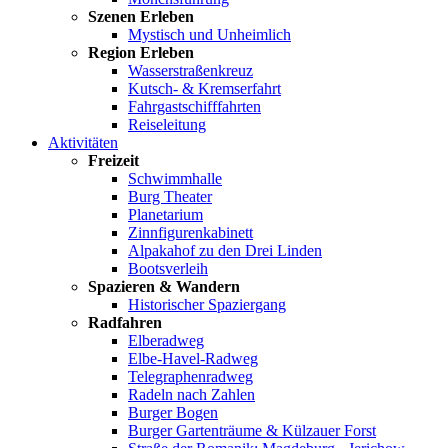
Szenen Erleben
Mystisch und Unheimlich
Region Erleben
Wasserstraßenkreuz
Kutsch- & Kremserfahrt
Fahrgastschifffahrten
Reiseleitung
Aktivitäten
Freizeit
Schwimmhalle
Burg Theater
Planetarium
Zinnfigurenkabinett
Alpakahof zu den Drei Linden
Bootsverleih
Spazieren & Wandern
Historischer Spaziergang
Radfahren
Elberadweg
Elbe-Havel-Radweg
Telegraphenradweg
Radeln nach Zahlen
Burger Bogen
Burger Gartenträume & Külzauer Forst