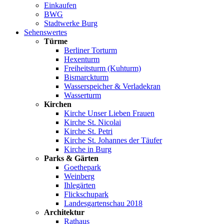
Einkaufen
BWG
Stadtwerke Burg
Sehenswertes
Türme
Berliner Torturm
Hexenturm
Freiheitsturm (Kuhturm)
Bismarckturm
Wasserspeicher & Verladekran
Wasserturm
Kirchen
Kirche Unser Lieben Frauen
Kirche St. Nicolai
Kirche St. Petri
Kirche St. Johannes der Täufer
Kirche in Burg
Parks & Gärten
Goethepark
Weinberg
Ihlegärten
Flickschupark
Landesgartenschau 2018
Architektur
Rathaus