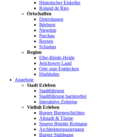
Historischer Eiskeller
Roland de Ries
Ortschaften
Detershagen
Ihleburg
Niegripp
Parchau
Reesen
Schartau
Region
Elbe-Börde-Heide
Jerichower Land
Orte zum Entdecken
Highlights
Angebote
Stadt Erleben
Stadtführung
Stadtführung barrierefrei
Interaktive Zeitreise
Vielfalt Erleben
Burger Biergeschichten
Altstadt & Türme
Spuren Brigitte Reimann
Architekturspaziergang
Burger Stuhlgang