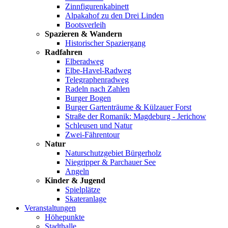
Zinnfigurenkabinett
Alpakahof zu den Drei Linden
Bootsverleih
Spazieren & Wandern
Historischer Spaziergang
Radfahren
Elberadweg
Elbe-Havel-Radweg
Telegraphenradweg
Radeln nach Zahlen
Burger Bogen
Burger Gartenträume & Külzauer Forst
Straße der Romanik: Magdeburg - Jerichow
Schleusen und Natur
Zwei-Fährentour
Natur
Naturschutzgebiet Bürgerholz
Niegripper & Parchauer See
Angeln
Kinder & Jugend
Spielplätze
Skateranlage
Veranstaltungen
Höhepunkte
Stadthalle