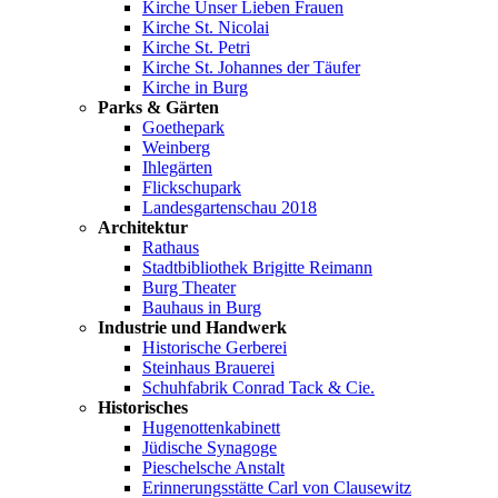
Kirche Unser Lieben Frauen
Kirche St. Nicolai
Kirche St. Petri
Kirche St. Johannes der Täufer
Kirche in Burg
Parks & Gärten
Goethepark
Weinberg
Ihlegärten
Flickschupark
Landesgartenschau 2018
Architektur
Rathaus
Stadtbibliothek Brigitte Reimann
Burg Theater
Bauhaus in Burg
Industrie und Handwerk
Historische Gerberei
Steinhaus Brauerei
Schuhfabrik Conrad Tack & Cie.
Historisches
Hugenottenkabinett
Jüdische Synagoge
Pieschelsche Anstalt
Erinnerungsstätte Carl von Clausewitz