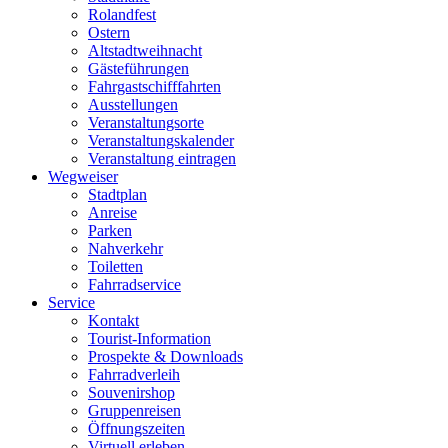
Rolandfest
Ostern
Altstadtweihnacht
Gästeführungen
Fahrgastschifffahrten
Ausstellungen
Veranstaltungsorte
Veranstaltungskalender
Veranstaltung eintragen
Wegweiser
Stadtplan
Anreise
Parken
Nahverkehr
Toiletten
Fahrradservice
Service
Kontakt
Tourist-Information
Prospekte & Downloads
Fahrradverleih
Souvenirshop
Gruppenreisen
Öffnungszeiten
Virtuell erleben