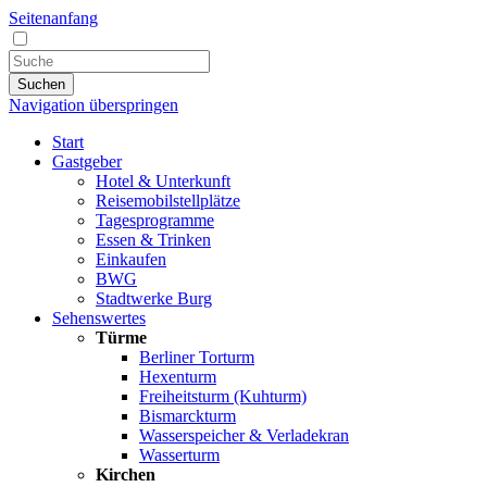
Seitenanfang
Suchen
Navigation überspringen
Start
Gastgeber
Hotel & Unterkunft
Reisemobilstellplätze
Tagesprogramme
Essen & Trinken
Einkaufen
BWG
Stadtwerke Burg
Sehenswertes
Türme
Berliner Torturm
Hexenturm
Freiheitsturm (Kuhturm)
Bismarckturm
Wasserspeicher & Verladekran
Wasserturm
Kirchen