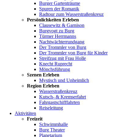
Burger Gartenträume
Spuren der Romanik
Radtour zum Wasserstraßenkreuz
Persönlichkeiten Erleben
Clausewitz & Garnison
Burgvogt zu Burg
Türmer Herrmanns
Nachtwächterrundgang
Der Trommler von Burg
Der Trommler von Burg für Kinder
Streifzug mit Frau Holle
Knecht Ruprecht
Mönchsführung
Szenen Erleben
Mystisch und Unheimlich
Region Erleben
Wasserstraßenkreuz
Kutsch- & Kremserfahrt
Fahrgastschifffahrten
Reiseleitung
Aktivitäten
Freizeit
Schwimmhalle
Burg Theater
Planetarium