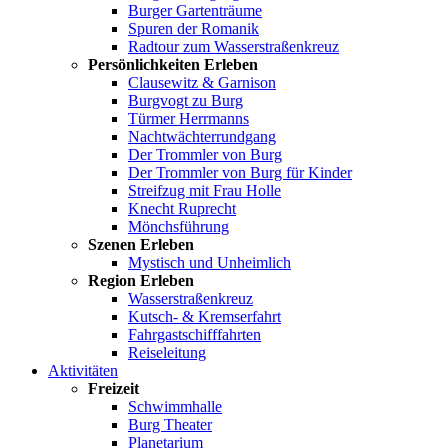
Burger Gartenträume
Spuren der Romanik
Radtour zum Wasserstraßenkreuz
Persönlichkeiten Erleben
Clausewitz & Garnison
Burgvogt zu Burg
Türmer Herrmanns
Nachtwächterrundgang
Der Trommler von Burg
Der Trommler von Burg für Kinder
Streifzug mit Frau Holle
Knecht Ruprecht
Mönchsführung
Szenen Erleben
Mystisch und Unheimlich
Region Erleben
Wasserstraßenkreuz
Kutsch- & Kremserfahrt
Fahrgastschifffahrten
Reiseleitung
Aktivitäten
Freizeit
Schwimmhalle
Burg Theater
Planetarium