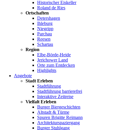
Historischer Eiskeller
Roland de Ries
Ortschaften
Detershagen
Ihleburg
Niegripp
Parchau
Reesen
Schartau
Region
Elbe-Börde-Heide
Jerichower Land
Orte zum Entdecken
Highlights
Angebote
Stadt Erleben
Stadtführung
Stadtführung barrierefrei
Interaktive Zeitreise
Vielfalt Erleben
Burger Biergeschichten
Altstadt & Türme
Spuren Brigitte Reimann
Architekturspaziergang
Burger Stuhlgang