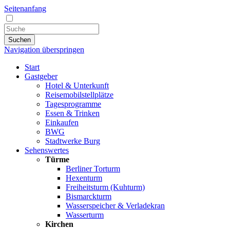
Seitenanfang
Suchen
Navigation überspringen
Start
Gastgeber
Hotel & Unterkunft
Reisemobilstellplätze
Tagesprogramme
Essen & Trinken
Einkaufen
BWG
Stadtwerke Burg
Sehenswertes
Türme
Berliner Torturm
Hexenturm
Freiheitsturm (Kuhturm)
Bismarckturm
Wasserspeicher & Verladekran
Wasserturm
Kirchen