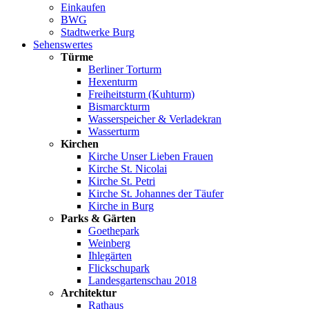
Einkaufen
BWG
Stadtwerke Burg
Sehenswertes
Türme
Berliner Torturm
Hexenturm
Freiheitsturm (Kuhturm)
Bismarckturm
Wasserspeicher & Verladekran
Wasserturm
Kirchen
Kirche Unser Lieben Frauen
Kirche St. Nicolai
Kirche St. Petri
Kirche St. Johannes der Täufer
Kirche in Burg
Parks & Gärten
Goethepark
Weinberg
Ihlegärten
Flickschupark
Landesgartenschau 2018
Architektur
Rathaus