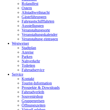
Rolandfest
Ostern
Altstadtweihnacht
Gästeführungen
Fahrgastschifffahrten
Ausstellungen
Veranstaltungsorte
Veranstaltungskalender
Veranstaltung eintragen
Wegweiser
Stadtplan
Anreise
Parken
Nahverkehr
Toiletten
Fahrradservice
Service
Kontakt
Tourist-Information
Prospekte & Downloads
Fahrradverleih
Souvenirshop
Gruppenreisen
Öffnungszeiten
Virtuell erleben