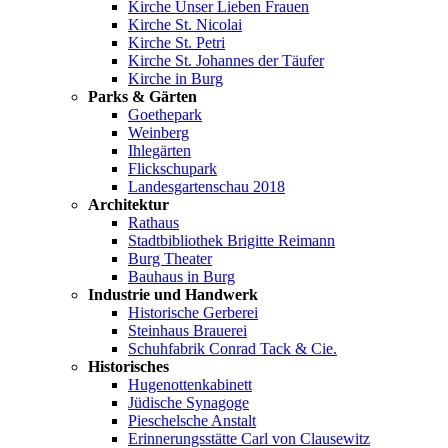
Kirche Unser Lieben Frauen
Kirche St. Nicolai
Kirche St. Petri
Kirche St. Johannes der Täufer
Kirche in Burg
Parks & Gärten
Goethepark
Weinberg
Ihlegärten
Flickschupark
Landesgartenschau 2018
Architektur
Rathaus
Stadtbibliothek Brigitte Reimann
Burg Theater
Bauhaus in Burg
Industrie und Handwerk
Historische Gerberei
Steinhaus Brauerei
Schuhfabrik Conrad Tack & Cie.
Historisches
Hugenottenkabinett
Jüdische Synagoge
Pieschelsche Anstalt
Erinnerungsstätte Carl von Clausewitz