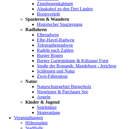
Zinnfigurenkabinett
Alpakahof zu den Drei Linden
Bootsverleih
Spazieren & Wandern
Historischer Spaziergang
Radfahren
Elberadweg
Elbe-Havel-Radweg
Telegraphenradweg
Radeln nach Zahlen
Burger Bogen
Burger Gartenträume & Külzauer Forst
Straße der Romanik: Magdeburg - Jerichow
Schleusen und Natur
Zwei-Fährentour
Natur
Naturschutzgebiet Bürgerholz
Niegripper & Parchauer See
Angeln
Kinder & Jugend
Spielplätze
Skateranlage
Veranstaltungen
Höhepunkte
Stadthalle