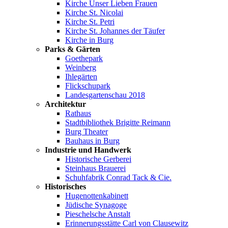
Kirche Unser Lieben Frauen
Kirche St. Nicolai
Kirche St. Petri
Kirche St. Johannes der Täufer
Kirche in Burg
Parks & Gärten
Goethepark
Weinberg
Ihlegärten
Flickschupark
Landesgartenschau 2018
Architektur
Rathaus
Stadtbibliothek Brigitte Reimann
Burg Theater
Bauhaus in Burg
Industrie und Handwerk
Historische Gerberei
Steinhaus Brauerei
Schuhfabrik Conrad Tack & Cie.
Historisches
Hugenottenkabinett
Jüdische Synagoge
Pieschelsche Anstalt
Erinnerungsstätte Carl von Clausewitz