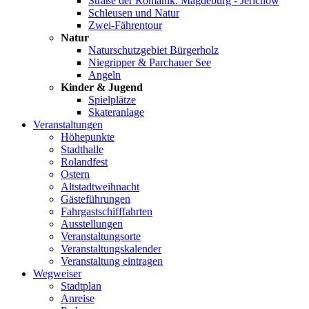
Straße der Romanik: Magdeburg - Jerichow
Schleusen und Natur
Zwei-Fährentour
Natur
Naturschutzgebiet Bürgerholz
Niegripper & Parchauer See
Angeln
Kinder & Jugend
Spielplätze
Skateranlage
Veranstaltungen
Höhepunkte
Stadthalle
Rolandfest
Ostern
Altstadtweihnacht
Gästeführungen
Fahrgastschifffahrten
Ausstellungen
Veranstaltungsorte
Veranstaltungskalender
Veranstaltung eintragen
Wegweiser
Stadtplan
Anreise