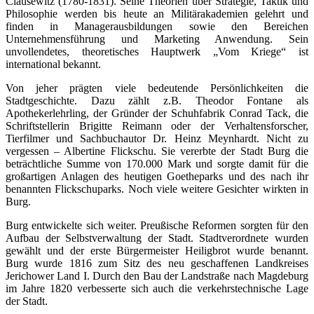
Clausewitz (1780-1831). Seine Theorien über Strategie, Taktik und
Philosophie werden bis heute an Militärakademien gelehrt und
finden in Managerausbildungen sowie den Bereichen
Unternehmensführung und Marketing Anwendung. Sein
unvollendetes, theoretisches Hauptwerk „Vom Kriege“ ist
international bekannt.
Von jeher prägten viele bedeutende Persönlichkeiten die
Stadtgeschichte. Dazu zählt z.B. Theodor Fontane als
Apothekerlehrling, der Gründer der Schuhfabrik Conrad Tack, die
Schriftstellerin Brigitte Reimann oder der Verhaltensforscher,
Tierfilmer und Sachbuchautor Dr. Heinz Meynhardt. Nicht zu
vergessen – Albertine Flickschu. Sie vererbte der Stadt Burg die
beträchtliche Summe von 170.000 Mark und sorgte damit für die
großartigen Anlagen des heutigen Goetheparks und des nach ihr
benannten Flickschuparks. Noch viele weitere Gesichter wirkten in
Burg.
Burg entwickelte sich weiter. Preußische Reformen sorgten für den
Aufbau der Selbstverwaltung der Stadt. Stadtverordnete wurden
gewählt und der erste Bürgermeister Heiligbrot wurde benannt.
Burg wurde 1816 zum Sitz des neu geschaffenen Landkreises
Jerichower Land I. Durch den Bau der Landstraße nach Magdeburg
im Jahre 1820 verbesserte sich auch die verkehrstechnische Lage
der Stadt.