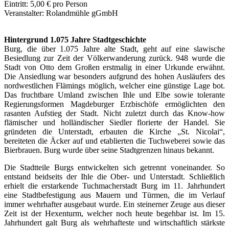
Eintritt: 5,00 € pro Person
Veranstalter: Rolandmühle gGmbH
Hintergrund 1.075 Jahre Stadtgeschichte
Burg, die über 1.075 Jahre alte Stadt, geht auf eine slawische
Besiedlung zur Zeit der Völkerwanderung zurück. 948 wurde die
Stadt von Otto dem Großen erstmalig in einer Urkunde erwähnt.
Die Ansiedlung war besonders aufgrund des hohen Ausläufers des
nordwestlichen Flämings möglich, welcher eine günstige Lage bot.
Das fruchtbare Umland zwischen Ihle und Elbe sowie tolerante
Regierungsformen Magdeburger Erzbischöfe ermöglichten den
rasanten Aufstieg der Stadt. Nicht zuletzt durch das Know-how
flämischer und holländischer Siedler florierte der Handel. Sie
gründeten die Unterstadt, erbauten die Kirche „St. Nicolai“,
bereiteten die Äcker auf und etablierten die Tuchweberei sowie das
Bierbrauen. Burg wurde über seine Stadtgrenzen hinaus bekannt.
Die Stadtteile Burgs entwickelten sich getrennt voneinander. So
entstand beidseits der Ihle die Ober- und Unterstadt. Schließlich
erhielt die erstarkende Tuchmacherstadt Burg im 11. Jahrhundert
eine Stadtbefestigung aus Mauern und Türmen, die im Verlauf
immer wehrhafter ausgebaut wurde. Ein steinerner Zeuge aus dieser
Zeit ist der Hexenturm, welcher noch heute begehbar ist. Im 15.
Jahrhundert galt Burg als wehrhafteste und wirtschaftlich stärkste