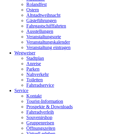
Rolandfest
Ostern
Altstadtweihnacht
Gästeführungen
Fahrgastschifffahrten
Ausstellungen
Veranstaltungsorte
Veranstaltungskalender
Veranstaltung eintragen
Wegweiser
Stadtplan
Anreise
Parken
Nahverkehr
Toiletten
Fahrradservice
Service
Kontakt
Tourist-Information
Prospekte & Downloads
Fahrradverleih
Souvenirshop
Gruppenreisen
Öffnungszeiten
Virtuell erleben