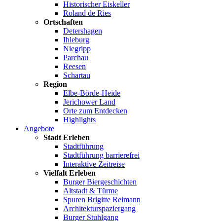
Historischer Eiskeller
Roland de Ries
Ortschaften
Detershagen
Ihleburg
Niegripp
Parchau
Reesen
Schartau
Region
Elbe-Börde-Heide
Jerichower Land
Orte zum Entdecken
Highlights
Angebote
Stadt Erleben
Stadtführung
Stadtführung barrierefrei
Interaktive Zeitreise
Vielfalt Erleben
Burger Biergeschichten
Altstadt & Türme
Spuren Brigitte Reimann
Architekturspaziergang
Burger Stuhlgang