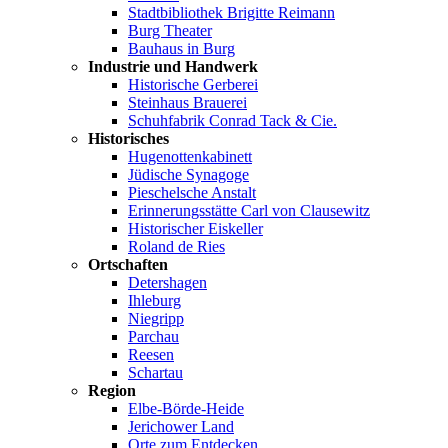
Stadtbibliothek Brigitte Reimann
Burg Theater
Bauhaus in Burg
Industrie und Handwerk
Historische Gerberei
Steinhaus Brauerei
Schuhfabrik Conrad Tack & Cie.
Historisches
Hugenottenkabinett
Jüdische Synagoge
Pieschelsche Anstalt
Erinnerungsstätte Carl von Clausewitz
Historischer Eiskeller
Roland de Ries
Ortschaften
Detershagen
Ihleburg
Niegripp
Parchau
Reesen
Schartau
Region
Elbe-Börde-Heide
Jerichower Land
Orte zum Entdecken