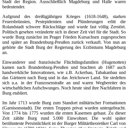
Stadt der Region. Ausschließlich Magdeburg und Halle waren
bedeutender.
Aufgrund des dreißigjährigen Krieges (1618-1648), starken
Feuersbrünsten, Pestepidemien und Plünderungen erlitt die
Rolandstadt schwere Rückschläge und wurde fast völlig Zerstört.
Politisch gesehen veränderte sich in dieser Zeit viel für die Stadt. So
wurde Burg zunächst im Prager Frieden Kursachsen zugesprochen
und später an Brandenburg-Preußen zurück verkauft. Von nun an
gehörte die Stadt Burg der Regierung des Erzbistums Magdeburg
an.
Einwanderer und französische Flüchtlingsfamilien (Hugenotten)
kamen nach Brandenburg-Preußen und brachten ab 1687 auch
handwerkliche Innovationen, wie z.B. Ackerbau, Tabakanbau und
das Gärtnern nach Burg und in das Jerichower Land. Sie siedelten
sich u.a. in der Franzosenstraße an und waren Wegbereiter des
wirtschaftlichen Aufschwunges. Noch heute sind ihre Nachfahren in
Burg etabliert.
Im Jahr 1713 wurde Burg zum Standort militärischer Formationen
(Garnisonsstadt). Die ersten Truppen privat wurden untergebracht.
Von 1774 bis 1775 wurden die ersten Kasernen gebaut. Zu dieser
Zeit zählte Burg rund 5.000 Einwohner. Die wohl später
berühmteste Persönlichkeit ist der Burger Militärtheoretiker Carl von