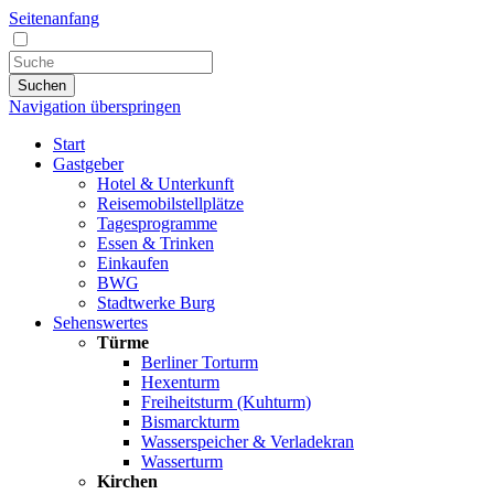
Seitenanfang
Suchen
Navigation überspringen
Start
Gastgeber
Hotel & Unterkunft
Reisemobilstellplätze
Tagesprogramme
Essen & Trinken
Einkaufen
BWG
Stadtwerke Burg
Sehenswertes
Türme
Berliner Torturm
Hexenturm
Freiheitsturm (Kuhturm)
Bismarckturm
Wasserspeicher & Verladekran
Wasserturm
Kirchen