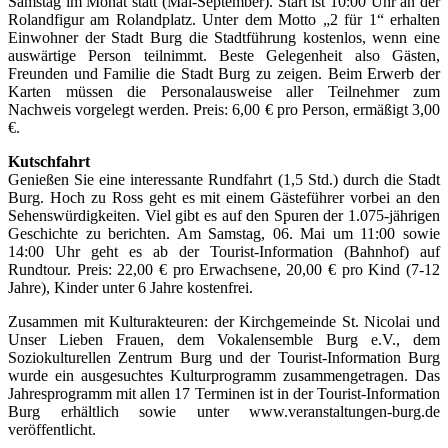
Samstag im Monat statt (Mai-September). Start ist 10:00 Uhr an der
Rolandfigur am Rolandplatz. Unter dem Motto „2 für 1“ erhalten
Einwohner der Stadt Burg die Stadtführung kostenlos, wenn eine
auswärtige Person teilnimmt. Beste Gelegenheit also Gästen,
Freunden und Familie die Stadt Burg zu zeigen. Beim Erwerb der
Karten müssen die Personalausweise aller Teilnehmer zum
Nachweis vorgelegt werden. Preis: 6,00 € pro Person, ermäßigt 3,00
€.
Kutschfahrt
Genießen Sie eine interessante Rundfahrt (1,5 Std.) durch die Stadt
Burg. Hoch zu Ross geht es mit einem Gästeführer vorbei an den
Sehenswürdigkeiten. Viel gibt es auf den Spuren der 1.075-jährigen
Geschichte zu berichten. Am Samstag, 06. Mai um 11:00 sowie
14:00 Uhr geht es ab der Tourist-Information (Bahnhof) auf
Rundtour. Preis: 22,00 € pro Erwachsene, 20,00 € pro Kind (7-12
Jahre), Kinder unter 6 Jahre kostenfrei.
Zusammen mit Kulturakteuren: der Kirchgemeinde St. Nicolai und
Unser Lieben Frauen, dem Vokalensemble Burg e.V., dem
Soziokulturellen Zentrum Burg und der Tourist-Information Burg
wurde ein ausgesuchtes Kulturprogramm zusammengetragen. Das
Jahresprogramm mit allen 17 Terminen ist in der Tourist-Information
Burg erhältlich sowie unter www.veranstaltungen-burg.de
veröffentlicht.