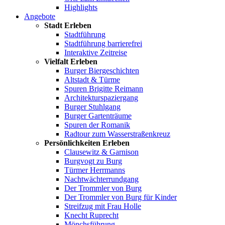
Highlights
Angebote
Stadt Erleben
Stadtführung
Stadtführung barrierefrei
Interaktive Zeitreise
Vielfalt Erleben
Burger Biergeschichten
Altstadt & Türme
Spuren Brigitte Reimann
Architekturspaziergang
Burger Stuhlgang
Burger Gartenträume
Spuren der Romanik
Radtour zum Wasserstraßenkreuz
Persönlichkeiten Erleben
Clausewitz & Garnison
Burgvogt zu Burg
Türmer Herrmanns
Nachtwächterrundgang
Der Trommler von Burg
Der Trommler von Burg für Kinder
Streifzug mit Frau Holle
Knecht Ruprecht
Mönchsführung