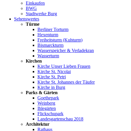
Einkaufen
BWG
Stadtwerke Burg
Sehenswertes
Türme
Berliner Torturm
Hexenturm
Freiheitsturm (Kuhturm)
Bismarckturm
Wasserspeicher & Verladekran
Wasserturm
Kirchen
Kirche Unser Lieben Frauen
Kirche St. Nicolai
Kirche St. Petri
Kirche St. Johannes der Täufer
Kirche in Burg
Parks & Gärten
Goethepark
Weinberg
Ihlegärten
Flickschupark
Landesgartenschau 2018
Architektur
Rathaus