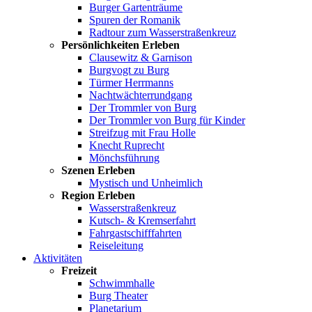
Burger Gartenträume
Spuren der Romanik
Radtour zum Wasserstraßenkreuz
Persönlichkeiten Erleben
Clausewitz & Garnison
Burgvogt zu Burg
Türmer Herrmanns
Nachtwächterrundgang
Der Trommler von Burg
Der Trommler von Burg für Kinder
Streifzug mit Frau Holle
Knecht Ruprecht
Mönchsführung
Szenen Erleben
Mystisch und Unheimlich
Region Erleben
Wasserstraßenkreuz
Kutsch- & Kremserfahrt
Fahrgastschifffahrten
Reiseleitung
Aktivitäten
Freizeit
Schwimmhalle
Burg Theater
Planetarium