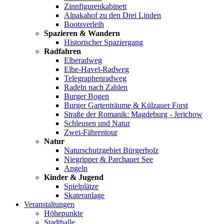
Zinnfigurenkabinett
Alpakahof zu den Drei Linden
Bootsverleih
Spazieren & Wandern
Historischer Spaziergang
Radfahren
Elberadweg
Elbe-Havel-Radweg
Telegraphenradweg
Radeln nach Zahlen
Burger Bogen
Burger Gartenträume & Külzauer Forst
Straße der Romanik: Magdeburg - Jerichow
Schleusen und Natur
Zwei-Fährentour
Natur
Naturschutzgebiet Bürgerholz
Niegripper & Parchauer See
Angeln
Kinder & Jugend
Spielplätze
Skateranlage
Veranstaltungen
Höhepunkte
Stadthalle