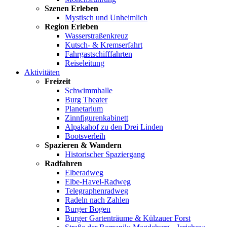
Szenen Erleben
Mystisch und Unheimlich
Region Erleben
Wasserstraßenkreuz
Kutsch- & Kremserfahrt
Fahrgastschifffahrten
Reiseleitung
Aktivitäten
Freizeit
Schwimmhalle
Burg Theater
Planetarium
Zinnfigurenkabinett
Alpakahof zu den Drei Linden
Bootsverleih
Spazieren & Wandern
Historischer Spaziergang
Radfahren
Elberadweg
Elbe-Havel-Radweg
Telegraphenradweg
Radeln nach Zahlen
Burger Bogen
Burger Gartenträume & Külzauer Forst