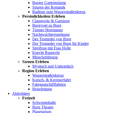
Burger Gartenträume
Spuren der Romanik
Radtour zum Wasserstraßenkreuz
Persönlichkeiten Erleben
Clausewitz & Garnison
Burgvogt zu Burg
Türmer Herrmanns
Nachtwächterrundgang
Der Trommler von Burg
Der Trommler von Burg für Kinder
Streifzug mit Frau Holle
Knecht Ruprecht
Mönchsführung
Szenen Erleben
Mystisch und Unheimlich
Region Erleben
Wasserstraßenkreuz
Kutsch- & Kremserfahrt
Fahrgastschifffahrten
Reiseleitung
Aktivitäten
Freizeit
Schwimmhalle
Burg Theater
Planetarium