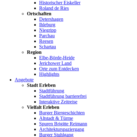
Historischer Eiskeller
Roland de Ries
Ortschaften
Detershagen
Ihleburg
Niegripp
Parchau
Reesen
Schartau
Region
Elbe-Börde-Heide
Jerichower Land
Orte zum Entdecken
Highlights
Angebote
Stadt Erleben
Stadtführung
Stadtführung barrierefrei
Interaktive Zeitreise
Vielfalt Erleben
Burger Biergeschichten
Altstadt & Türme
Spuren Brigitte Reimann
Architekturspaziergang
Burger Stuhlgang