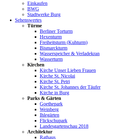
Einkaufen
BWG
Stadtwerke Burg
Sehenswertes
Türme
Berliner Torturm
Hexenturm
Freiheitsturm (Kuhturm)
Bismarckturm
Wasserspeicher & Verladekran
Wasserturm
Kirchen
Kirche Unser Lieben Frauen
Kirche St. Nicolai
Kirche St. Petri
Kirche St. Johannes der Täufer
Kirche in Burg
Parks & Gärten
Goethepark
Weinberg
Ihlegärten
Flickschupark
Landesgartenschau 2018
Architektur
Rathaus