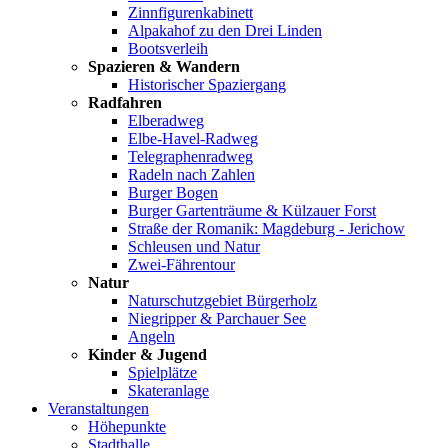
Zinnfigurenkabinett
Alpakahof zu den Drei Linden
Bootsverleih
Spazieren & Wandern
Historischer Spaziergang
Radfahren
Elberadweg
Elbe-Havel-Radweg
Telegraphenradweg
Radeln nach Zahlen
Burger Bogen
Burger Gartenträume & Külzauer Forst
Straße der Romanik: Magdeburg - Jerichow
Schleusen und Natur
Zwei-Fährentour
Natur
Naturschutzgebiet Bürgerholz
Niegripper & Parchauer See
Angeln
Kinder & Jugend
Spielplätze
Skateranlage
Veranstaltungen
Höhepunkte
Stadthalle