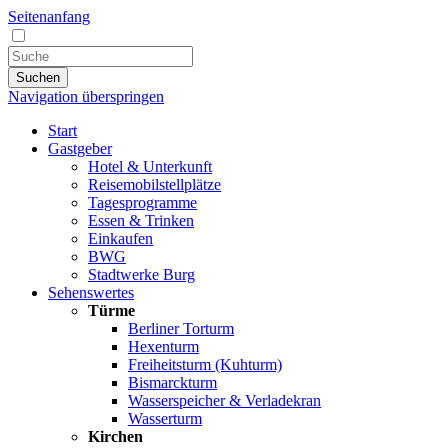
Seitenanfang
Suchen
Navigation überspringen
Start
Gastgeber
Hotel & Unterkunft
Reisemobilstellplätze
Tagesprogramme
Essen & Trinken
Einkaufen
BWG
Stadtwerke Burg
Sehenswertes
Türme
Berliner Torturm
Hexenturm
Freiheitsturm (Kuhturm)
Bismarckturm
Wasserspeicher & Verladekran
Wasserturm
Kirchen