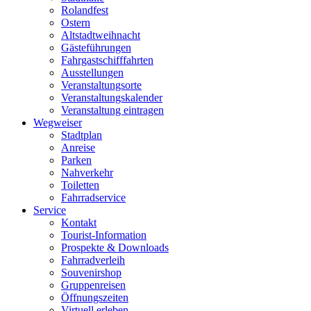
Rolandfest
Ostern
Altstadtweihnacht
Gästeführungen
Fahrgastschifffahrten
Ausstellungen
Veranstaltungsorte
Veranstaltungskalender
Veranstaltung eintragen
Wegweiser
Stadtplan
Anreise
Parken
Nahverkehr
Toiletten
Fahrradservice
Service
Kontakt
Tourist-Information
Prospekte & Downloads
Fahrradverleih
Souvenirshop
Gruppenreisen
Öffnungszeiten
Virtuell erleben