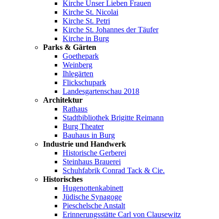
Kirche Unser Lieben Frauen
Kirche St. Nicolai
Kirche St. Petri
Kirche St. Johannes der Täufer
Kirche in Burg
Parks & Gärten
Goethepark
Weinberg
Ihlegärten
Flickschupark
Landesgartenschau 2018
Architektur
Rathaus
Stadtbibliothek Brigitte Reimann
Burg Theater
Bauhaus in Burg
Industrie und Handwerk
Historische Gerberei
Steinhaus Brauerei
Schuhfabrik Conrad Tack & Cie.
Historisches
Hugenottenkabinett
Jüdische Synagoge
Pieschelsche Anstalt
Erinnerungsstätte Carl von Clausewitz