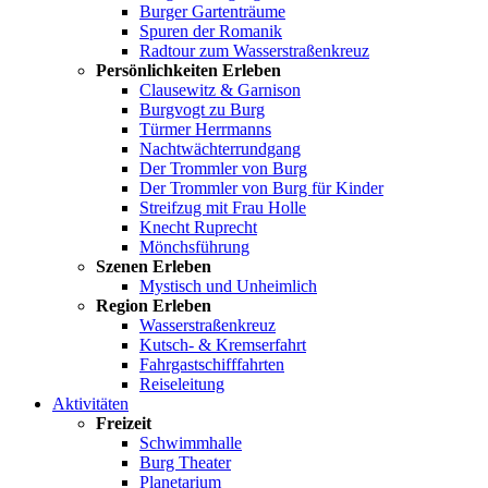
Burger Gartenträume
Spuren der Romanik
Radtour zum Wasserstraßenkreuz
Persönlichkeiten Erleben
Clausewitz & Garnison
Burgvogt zu Burg
Türmer Herrmanns
Nachtwächterrundgang
Der Trommler von Burg
Der Trommler von Burg für Kinder
Streifzug mit Frau Holle
Knecht Ruprecht
Mönchsführung
Szenen Erleben
Mystisch und Unheimlich
Region Erleben
Wasserstraßenkreuz
Kutsch- & Kremserfahrt
Fahrgastschifffahrten
Reiseleitung
Aktivitäten
Freizeit
Schwimmhalle
Burg Theater
Planetarium