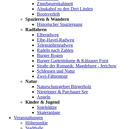
Zinnfigurenkabinett
Alpakahof zu den Drei Linden
Bootsverleih
Spazieren & Wandern
Historischer Spaziergang
Radfahren
Elberadweg
Elbe-Havel-Radweg
Telegraphenradweg
Radeln nach Zahlen
Burger Bogen
Burger Gartenträume & Külzauer Forst
Straße der Romanik: Magdeburg - Jerichow
Schleusen und Natur
Zwei-Fährentour
Natur
Naturschutzgebiet Bürgerholz
Niegripper & Parchauer See
Angeln
Kinder & Jugend
Spielplätze
Skateranlage
Veranstaltungen
Höhepunkte
Stadthalle