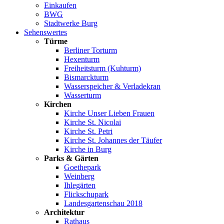
Einkaufen
BWG
Stadtwerke Burg
Sehenswertes
Türme
Berliner Torturm
Hexenturm
Freiheitsturm (Kuhturm)
Bismarckturm
Wasserspeicher & Verladekran
Wasserturm
Kirchen
Kirche Unser Lieben Frauen
Kirche St. Nicolai
Kirche St. Petri
Kirche St. Johannes der Täufer
Kirche in Burg
Parks & Gärten
Goethepark
Weinberg
Ihlegärten
Flickschupark
Landesgartenschau 2018
Architektur
Rathaus