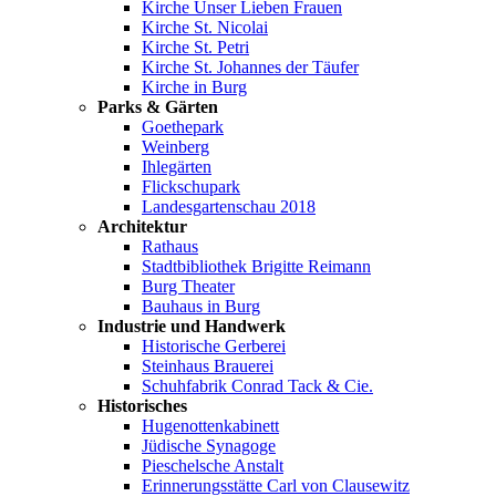
Kirche Unser Lieben Frauen
Kirche St. Nicolai
Kirche St. Petri
Kirche St. Johannes der Täufer
Kirche in Burg
Parks & Gärten
Goethepark
Weinberg
Ihlegärten
Flickschupark
Landesgartenschau 2018
Architektur
Rathaus
Stadtbibliothek Brigitte Reimann
Burg Theater
Bauhaus in Burg
Industrie und Handwerk
Historische Gerberei
Steinhaus Brauerei
Schuhfabrik Conrad Tack & Cie.
Historisches
Hugenottenkabinett
Jüdische Synagoge
Pieschelsche Anstalt
Erinnerungsstätte Carl von Clausewitz