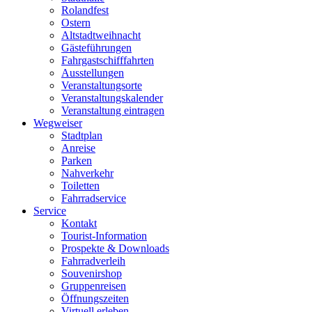
Rolandfest
Ostern
Altstadtweihnacht
Gästeführungen
Fahrgastschifffahrten
Ausstellungen
Veranstaltungsorte
Veranstaltungskalender
Veranstaltung eintragen
Wegweiser
Stadtplan
Anreise
Parken
Nahverkehr
Toiletten
Fahrradservice
Service
Kontakt
Tourist-Information
Prospekte & Downloads
Fahrradverleih
Souvenirshop
Gruppenreisen
Öffnungszeiten
Virtuell erleben