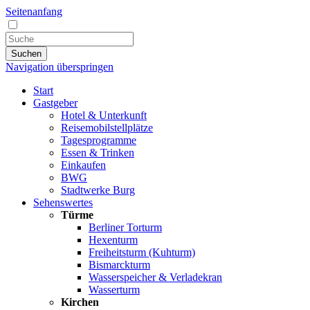
Seitenanfang
Suchen
Navigation überspringen
Start
Gastgeber
Hotel & Unterkunft
Reisemobilstellplätze
Tagesprogramme
Essen & Trinken
Einkaufen
BWG
Stadtwerke Burg
Sehenswertes
Türme
Berliner Torturm
Hexenturm
Freiheitsturm (Kuhturm)
Bismarckturm
Wasserspeicher & Verladekran
Wasserturm
Kirchen