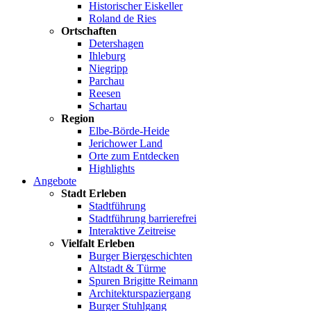
Historischer Eiskeller
Roland de Ries
Ortschaften
Detershagen
Ihleburg
Niegripp
Parchau
Reesen
Schartau
Region
Elbe-Börde-Heide
Jerichower Land
Orte zum Entdecken
Highlights
Angebote
Stadt Erleben
Stadtführung
Stadtführung barrierefrei
Interaktive Zeitreise
Vielfalt Erleben
Burger Biergeschichten
Altstadt & Türme
Spuren Brigitte Reimann
Architekturspaziergang
Burger Stuhlgang