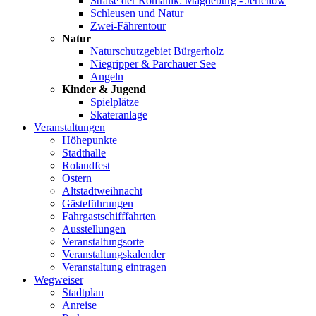
Straße der Romanik: Magdeburg - Jerichow
Schleusen und Natur
Zwei-Fährentour
Natur
Naturschutzgebiet Bürgerholz
Niegripper & Parchauer See
Angeln
Kinder & Jugend
Spielplätze
Skateranlage
Veranstaltungen
Höhepunkte
Stadthalle
Rolandfest
Ostern
Altstadtweihnacht
Gästeführungen
Fahrgastschifffahrten
Ausstellungen
Veranstaltungsorte
Veranstaltungskalender
Veranstaltung eintragen
Wegweiser
Stadtplan
Anreise