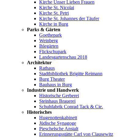
Kirche Unser Lieben Frauen
Kirche St. Nicolai
Kirche St. Petri
Kirche St. Johannes der Täufer
Kirche in Burg
Parks & Gärten
Goethepark
Weinberg
Ihlegärten
Flickschupark
Landesgartenschau 2018
Architektur
Rathaus
Stadtbibliothek Brigitte Reimann
Burg Theater
Bauhaus in Burg
Industrie und Handwerk
Historische Gerberei
Steinhaus Brauerei
Schuhfabrik Conrad Tack & Cie.
Historisches
Hugenottenkabinett
Jüdische Synagoge
Pieschelsche Anstalt
Erinnerungsstätte Carl von Clausewitz