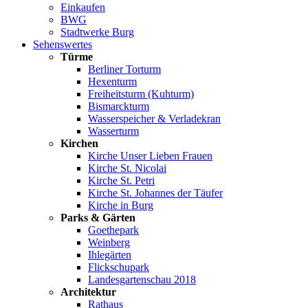
Einkaufen
BWG
Stadtwerke Burg
Sehenswertes
Türme
Berliner Torturm
Hexenturm
Freiheitsturm (Kuhturm)
Bismarckturm
Wasserspeicher & Verladekran
Wasserturm
Kirchen
Kirche Unser Lieben Frauen
Kirche St. Nicolai
Kirche St. Petri
Kirche St. Johannes der Täufer
Kirche in Burg
Parks & Gärten
Goethepark
Weinberg
Ihlegärten
Flickschupark
Landesgartenschau 2018
Architektur
Rathaus