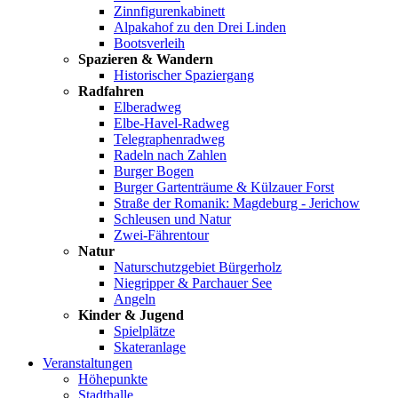
Zinnfigurenkabinett
Alpakahof zu den Drei Linden
Bootsverleih
Spazieren & Wandern
Historischer Spaziergang
Radfahren
Elberadweg
Elbe-Havel-Radweg
Telegraphenradweg
Radeln nach Zahlen
Burger Bogen
Burger Gartenträume & Külzauer Forst
Straße der Romanik: Magdeburg - Jerichow
Schleusen und Natur
Zwei-Fährentour
Natur
Naturschutzgebiet Bürgerholz
Niegripper & Parchauer See
Angeln
Kinder & Jugend
Spielplätze
Skateranlage
Veranstaltungen
Höhepunkte
Stadthalle