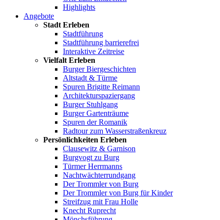
Highlights
Angebote
Stadt Erleben
Stadtführung
Stadtführung barrierefrei
Interaktive Zeitreise
Vielfalt Erleben
Burger Biergeschichten
Altstadt & Türme
Spuren Brigitte Reimann
Architekturspaziergang
Burger Stuhlgang
Burger Gartenträume
Spuren der Romanik
Radtour zum Wasserstraßenkreuz
Persönlichkeiten Erleben
Clausewitz & Garnison
Burgvogt zu Burg
Türmer Herrmanns
Nachtwächterrundgang
Der Trommler von Burg
Der Trommler von Burg für Kinder
Streifzug mit Frau Holle
Knecht Ruprecht
Mönchsführung