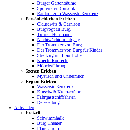
Burger Gartenträume
Spuren der Romanik
Radtour zum Wasserstraßenkreuz
Persönlichkeiten Erleben
Clausewitz & Garnison
Burgvogt zu Burg
Türmer Herrmanns
Nachtwächterrundgang
Der Trommler von Burg
Der Trommler von Burg für Kinder
Streifzug mit Frau Holle
Knecht Ruprecht
Mönchsführung
Szenen Erleben
Mystisch und Unheimlich
Region Erleben
Wasserstraßenkreuz
Kutsch- & Kremserfahrt
Fahrgastschifffahrten
Reiseleitung
Aktivitäten
Freizeit
Schwimmhalle
Burg Theater
Planetarium