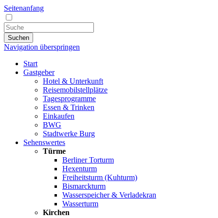
Seitenanfang
Suchen
Navigation überspringen
Start
Gastgeber
Hotel & Unterkunft
Reisemobilstellplätze
Tagesprogramme
Essen & Trinken
Einkaufen
BWG
Stadtwerke Burg
Sehenswertes
Türme
Berliner Torturm
Hexenturm
Freiheitsturm (Kuhturm)
Bismarckturm
Wasserspeicher & Verladekran
Wasserturm
Kirchen