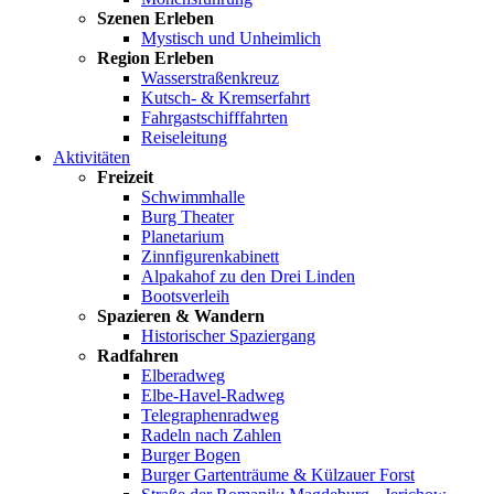
Szenen Erleben
Mystisch und Unheimlich
Region Erleben
Wasserstraßenkreuz
Kutsch- & Kremserfahrt
Fahrgastschifffahrten
Reiseleitung
Aktivitäten
Freizeit
Schwimmhalle
Burg Theater
Planetarium
Zinnfigurenkabinett
Alpakahof zu den Drei Linden
Bootsverleih
Spazieren & Wandern
Historischer Spaziergang
Radfahren
Elberadweg
Elbe-Havel-Radweg
Telegraphenradweg
Radeln nach Zahlen
Burger Bogen
Burger Gartenträume & Külzauer Forst