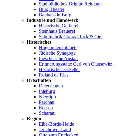
Stadtbibliothek Brigitte Reimann
Burg Theater
Bauhaus in Burg
Industrie und Handwerk
Historische Gerberei
Steinhaus Brauerei
Schuhfabrik Conrad Tack & Cie.
Historisches
Hugenottenkabinett
Jüdische Synagoge
Pieschelsche Anstalt
Erinnerungsstätte Carl von Clausewitz
Historischer Eiskeller
Roland de Ries
Ortschaften
Detershagen
Ihleburg
Niegripp
Parchau
Reesen
Schartau
Region
Elbe-Börde-Heide
Jerichower Land
Orte zum Entdecken