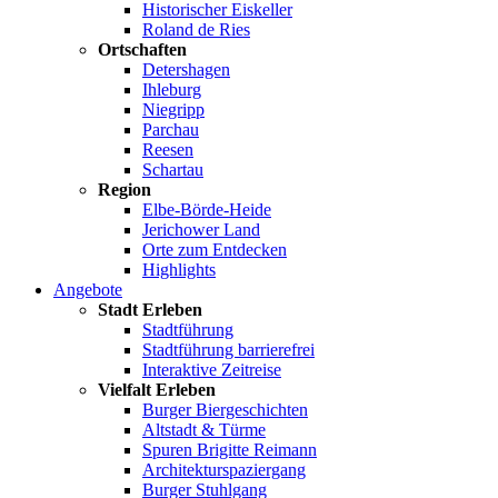
Historischer Eiskeller
Roland de Ries
Ortschaften
Detershagen
Ihleburg
Niegripp
Parchau
Reesen
Schartau
Region
Elbe-Börde-Heide
Jerichower Land
Orte zum Entdecken
Highlights
Angebote
Stadt Erleben
Stadtführung
Stadtführung barrierefrei
Interaktive Zeitreise
Vielfalt Erleben
Burger Biergeschichten
Altstadt & Türme
Spuren Brigitte Reimann
Architekturspaziergang
Burger Stuhlgang