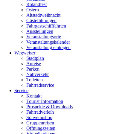
Rolandfest
Ostern
Altstadtweihnacht
Gästeführungen
Fahrgastschifffahrten
Ausstellungen
Veranstaltungsorte
Veranstaltungskalender
Veranstaltung eintragen
Wegweiser
Stadtplan
Anreise
Parken
Nahverkehr
Toiletten
Fahrradservice
Service
Kontakt
Tourist-Information
Prospekte & Downloads
Fahrradverleih
Souvenirshop
Gruppenreisen
Öffnungszeiten
Virtuell erleben