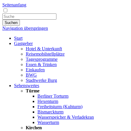
Seitenanfang
Suchen
Navigation überspringen
Start
Gastgeber
Hotel & Unterkunft
Reisemobilstellplätze
Tagesprogramme
Essen & Trinken
Einkaufen
BWG
Stadtwerke Burg
Sehenswertes
Türme
Berliner Torturm
Hexenturm
Freiheitsturm (Kuhturm)
Bismarckturm
Wasserspeicher & Verladekran
Wasserturm
Kirchen