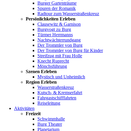
Burger Gartenträume
Spuren der Romanik
Radtour zum Wasserstraßenkreuz
Persönlichkeiten Erleben
Clausewitz & Garnison
Burgvogt zu Burg
Türmer Herrmanns
Nachtwächterrundgang
Der Trommler von Burg
Der Trommler von Burg für Kinder
Streifzug mit Frau Holle
Knecht Ruprecht
Mönchsführung
Szenen Erleben
Mystisch und Unheimlich
Region Erleben
Wasserstraßenkreuz
Kutsch- & Kremserfahrt
Fahrgastschifffahrten
Reiseleitung
Aktivitäten
Freizeit
Schwimmhalle
Burg Theater
Planetarium