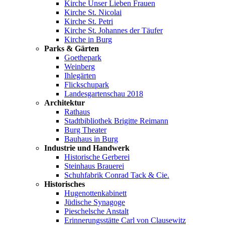
Kirche Unser Lieben Frauen
Kirche St. Nicolai
Kirche St. Petri
Kirche St. Johannes der Täufer
Kirche in Burg
Parks & Gärten
Goethepark
Weinberg
Ihlegärten
Flickschupark
Landesgartenschau 2018
Architektur
Rathaus
Stadtbibliothek Brigitte Reimann
Burg Theater
Bauhaus in Burg
Industrie und Handwerk
Historische Gerberei
Steinhaus Brauerei
Schuhfabrik Conrad Tack & Cie.
Historisches
Hugenottenkabinett
Jüdische Synagoge
Pieschelsche Anstalt
Erinnerungsstätte Carl von Clausewitz