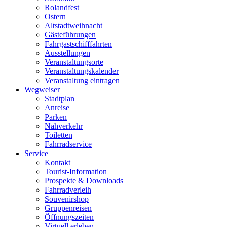
Rolandfest
Ostern
Altstadtweihnacht
Gästeführungen
Fahrgastschifffahrten
Ausstellungen
Veranstaltungsorte
Veranstaltungskalender
Veranstaltung eintragen
Wegweiser
Stadtplan
Anreise
Parken
Nahverkehr
Toiletten
Fahrradservice
Service
Kontakt
Tourist-Information
Prospekte & Downloads
Fahrradverleih
Souvenirshop
Gruppenreisen
Öffnungszeiten
Virtuell erleben