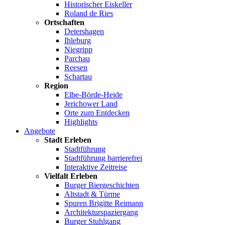
Historischer Eiskeller
Roland de Ries
Ortschaften
Detershagen
Ihleburg
Niegripp
Parchau
Reesen
Schartau
Region
Elbe-Börde-Heide
Jerichower Land
Orte zum Entdecken
Highlights
Angebote
Stadt Erleben
Stadtführung
Stadtführung barrierefrei
Interaktive Zeitreise
Vielfalt Erleben
Burger Biergeschichten
Altstadt & Türme
Spuren Brigitte Reimann
Architekturspaziergang
Burger Stuhlgang