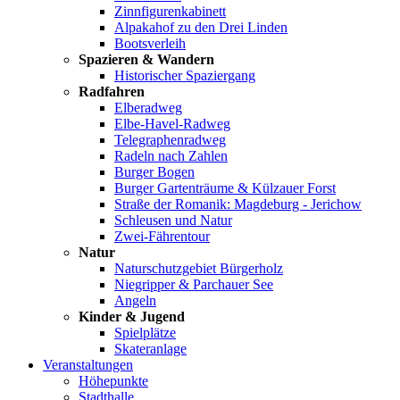
Zinnfigurenkabinett
Alpakahof zu den Drei Linden
Bootsverleih
Spazieren & Wandern
Historischer Spaziergang
Radfahren
Elberadweg
Elbe-Havel-Radweg
Telegraphenradweg
Radeln nach Zahlen
Burger Bogen
Burger Gartenträume & Külzauer Forst
Straße der Romanik: Magdeburg - Jerichow
Schleusen und Natur
Zwei-Fährentour
Natur
Naturschutzgebiet Bürgerholz
Niegripper & Parchauer See
Angeln
Kinder & Jugend
Spielplätze
Skateranlage
Veranstaltungen
Höhepunkte
Stadthalle