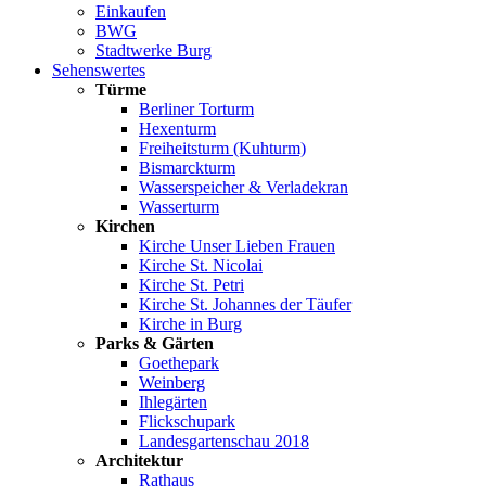
Einkaufen
BWG
Stadtwerke Burg
Sehenswertes
Türme
Berliner Torturm
Hexenturm
Freiheitsturm (Kuhturm)
Bismarckturm
Wasserspeicher & Verladekran
Wasserturm
Kirchen
Kirche Unser Lieben Frauen
Kirche St. Nicolai
Kirche St. Petri
Kirche St. Johannes der Täufer
Kirche in Burg
Parks & Gärten
Goethepark
Weinberg
Ihlegärten
Flickschupark
Landesgartenschau 2018
Architektur
Rathaus