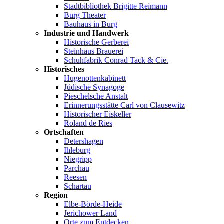
Stadtbibliothek Brigitte Reimann
Burg Theater
Bauhaus in Burg
Industrie und Handwerk
Historische Gerberei
Steinhaus Brauerei
Schuhfabrik Conrad Tack & Cie.
Historisches
Hugenottenkabinett
Jüdische Synagoge
Pieschelsche Anstalt
Erinnerungsstätte Carl von Clausewitz
Historischer Eiskeller
Roland de Ries
Ortschaften
Detershagen
Ihleburg
Niegripp
Parchau
Reesen
Schartau
Region
Elbe-Börde-Heide
Jerichower Land
Orte zum Entdecken