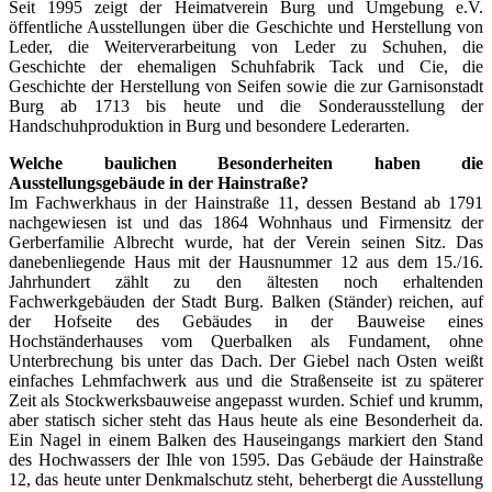
Seit 1995 zeigt der Heimatverein Burg und Umgebung e.V.
öffentliche Ausstellungen über die Geschichte und Herstellung von
Leder, die Weiterverarbeitung von Leder zu Schuhen, die
Geschichte der ehemaligen Schuhfabrik Tack und Cie, die
Geschichte der Herstellung von Seifen sowie die zur Garnisonstadt
Burg ab 1713 bis heute und die Sonderausstellung der
Handschuhproduktion in Burg und besondere Lederarten.
Welche baulichen Besonderheiten haben die
Ausstellungsgebäude in der Hainstraße?
Im Fachwerkhaus in der Hainstraße 11, dessen Bestand ab 1791
nachgewiesen ist und das 1864 Wohnhaus und Firmensitz der
Gerberfamilie Albrecht wurde, hat der Verein seinen Sitz. Das
danebenliegende Haus mit der Hausnummer 12 aus dem 15./16.
Jahrhundert zählt zu den ältesten noch erhaltenden
Fachwerkgebäuden der Stadt Burg. Balken (Ständer) reichen, auf
der Hofseite des Gebäudes in der Bauweise eines
Hochständerhauses vom Querbalken als Fundament, ohne
Unterbrechung bis unter das Dach. Der Giebel nach Osten weißt
einfaches Lehmfachwerk aus und die Straßenseite ist zu späterer
Zeit als Stockwerksbauweise angepasst wurden. Schief und krumm,
aber statisch sicher steht das Haus heute als eine Besonderheit da.
Ein Nagel in einem Balken des Hauseingangs markiert den Stand
des Hochwassers der Ihle von 1595. Das Gebäude der Hainstraße
12, das heute unter Denkmalschutz steht, beherbergt die Ausstellung