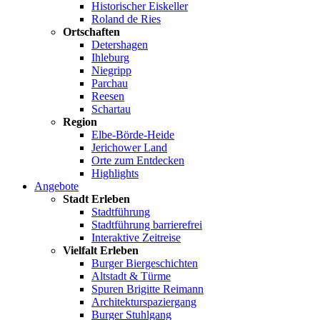
Historischer Eiskeller
Roland de Ries
Ortschaften
Detershagen
Ihleburg
Niegripp
Parchau
Reesen
Schartau
Region
Elbe-Börde-Heide
Jerichower Land
Orte zum Entdecken
Highlights
Angebote
Stadt Erleben
Stadtführung
Stadtführung barrierefrei
Interaktive Zeitreise
Vielfalt Erleben
Burger Biergeschichten
Altstadt & Türme
Spuren Brigitte Reimann
Architekturspaziergang
Burger Stuhlgang