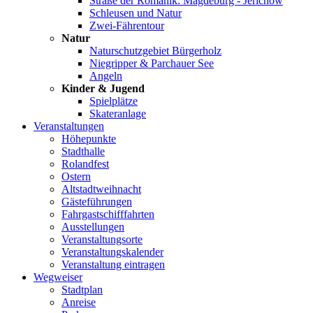
Straße der Romanik: Magdeburg - Jerichow
Schleusen und Natur
Zwei-Fährentour
Natur
Naturschutzgebiet Bürgerholz
Niegripper & Parchauer See
Angeln
Kinder & Jugend
Spielplätze
Skateranlage
Veranstaltungen
Höhepunkte
Stadthalle
Rolandfest
Ostern
Altstadtweihnacht
Gästeführungen
Fahrgastschifffahrten
Ausstellungen
Veranstaltungsorte
Veranstaltungskalender
Veranstaltung eintragen
Wegweiser
Stadtplan
Anreise