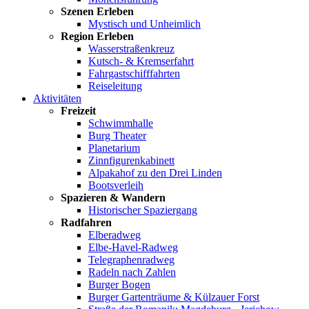
Szenen Erleben
Mystisch und Unheimlich
Region Erleben
Wasserstraßenkreuz
Kutsch- & Kremserfahrt
Fahrgastschifffahrten
Reiseleitung
Aktivitäten
Freizeit
Schwimmhalle
Burg Theater
Planetarium
Zinnfigurenkabinett
Alpakahof zu den Drei Linden
Bootsverleih
Spazieren & Wandern
Historischer Spaziergang
Radfahren
Elberadweg
Elbe-Havel-Radweg
Telegraphenradweg
Radeln nach Zahlen
Burger Bogen
Burger Gartenträume & Külzauer Forst