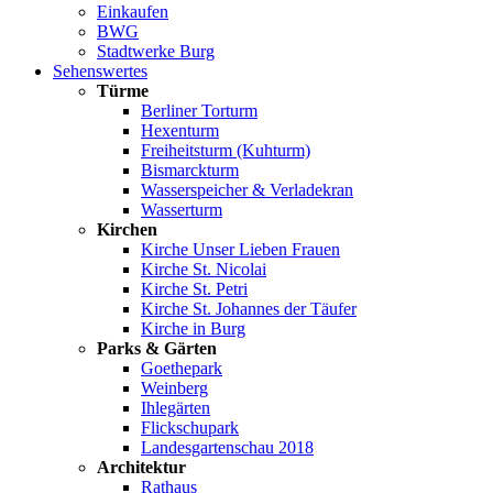
Einkaufen
BWG
Stadtwerke Burg
Sehenswertes
Türme
Berliner Torturm
Hexenturm
Freiheitsturm (Kuhturm)
Bismarckturm
Wasserspeicher & Verladekran
Wasserturm
Kirchen
Kirche Unser Lieben Frauen
Kirche St. Nicolai
Kirche St. Petri
Kirche St. Johannes der Täufer
Kirche in Burg
Parks & Gärten
Goethepark
Weinberg
Ihlegärten
Flickschupark
Landesgartenschau 2018
Architektur
Rathaus