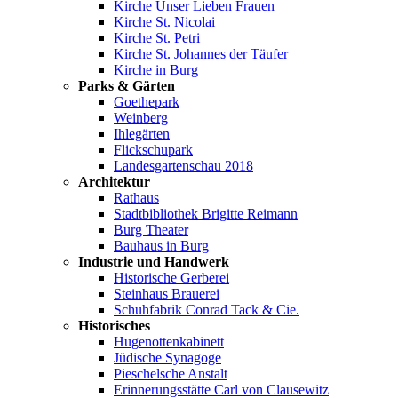
Kirche Unser Lieben Frauen
Kirche St. Nicolai
Kirche St. Petri
Kirche St. Johannes der Täufer
Kirche in Burg
Parks & Gärten
Goethepark
Weinberg
Ihlegärten
Flickschupark
Landesgartenschau 2018
Architektur
Rathaus
Stadtbibliothek Brigitte Reimann
Burg Theater
Bauhaus in Burg
Industrie und Handwerk
Historische Gerberei
Steinhaus Brauerei
Schuhfabrik Conrad Tack & Cie.
Historisches
Hugenottenkabinett
Jüdische Synagoge
Pieschelsche Anstalt
Erinnerungsstätte Carl von Clausewitz