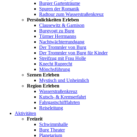
Burger Gartenträume
Spuren der Romanik
Radtour zum Wasserstraßenkreuz
Persönlichkeiten Erleben
Clausewitz & Garnison
Burgvogt zu Burg
Türmer Herrmanns
Nachtwächterrundgang
Der Trommler von Burg
Der Trommler von Burg für Kinder
Streifzug mit Frau Holle
Knecht Ruprecht
Mönchsführung
Szenen Erleben
Mystisch und Unheimlich
Region Erleben
Wasserstraßenkreuz
Kutsch- & Kremserfahrt
Fahrgastschifffahrten
Reiseleitung
Aktivitäten
Freizeit
Schwimmhalle
Burg Theater
Planetarium