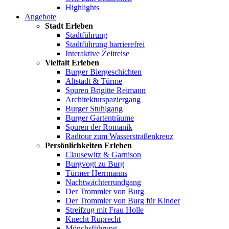
Highlights
Angebote
Stadt Erleben
Stadtführung
Stadtführung barrierefrei
Interaktive Zeitreise
Vielfalt Erleben
Burger Biergeschichten
Altstadt & Türme
Spuren Brigitte Reimann
Architekturspaziergang
Burger Stuhlgang
Burger Gartenträume
Spuren der Romanik
Radtour zum Wasserstraßenkreuz
Persönlichkeiten Erleben
Clausewitz & Garnison
Burgvogt zu Burg
Türmer Herrmanns
Nachtwächterrundgang
Der Trommler von Burg
Der Trommler von Burg für Kinder
Streifzug mit Frau Holle
Knecht Ruprecht
Mönchsführung