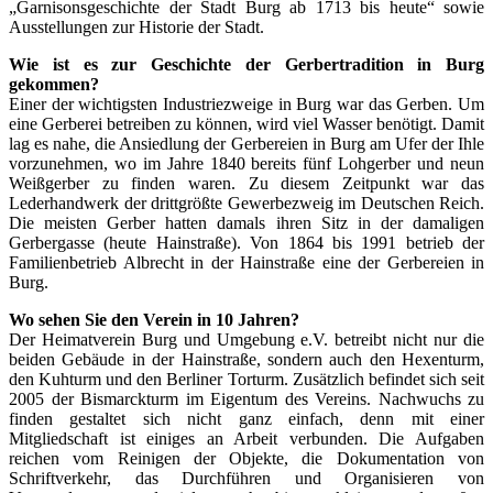
„Garnisonsgeschichte der Stadt Burg ab 1713 bis heute“ sowie
Ausstellungen zur Historie der Stadt.
Wie ist es zur Geschichte der Gerbertradition in Burg
gekommen?
Einer der wichtigsten Industriezweige in Burg war das Gerben. Um
eine Gerberei betreiben zu können, wird viel Wasser benötigt. Damit
lag es nahe, die Ansiedlung der Gerbereien in Burg am Ufer der Ihle
vorzunehmen, wo im Jahre 1840 bereits fünf Lohgerber und neun
Weißgerber zu finden waren. Zu diesem Zeitpunkt war das
Lederhandwerk der drittgrößte Gewerbezweig im Deutschen Reich.
Die meisten Gerber hatten damals ihren Sitz in der damaligen
Gerbergasse (heute Hainstraße). Von 1864 bis 1991 betrieb der
Familienbetrieb Albrecht in der Hainstraße eine der Gerbereien in
Burg.
Wo sehen Sie den Verein in 10 Jahren?
Der Heimatverein Burg und Umgebung e.V. betreibt nicht nur die
beiden Gebäude in der Hainstraße, sondern auch den Hexenturm,
den Kuhturm und den Berliner Torturm. Zusätzlich befindet sich seit
2005 der Bismarckturm im Eigentum des Vereins. Nachwuchs zu
finden gestaltet sich nicht ganz einfach, denn mit einer
Mitgliedschaft ist einiges an Arbeit verbunden. Die Aufgaben
reichen vom Reinigen der Objekte, die Dokumentation von
Schriftverkehr, das Durchführen und Organisieren von