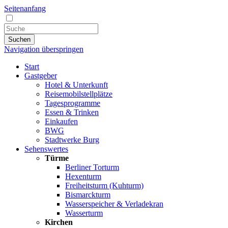
Seitenanfang
Suchen
Navigation überspringen
Start
Gastgeber
Hotel & Unterkunft
Reisemobilstellplätze
Tagesprogramme
Essen & Trinken
Einkaufen
BWG
Stadtwerke Burg
Sehenswertes
Türme
Berliner Torturm
Hexenturm
Freiheitsturm (Kuhturm)
Bismarckturm
Wasserspeicher & Verladekran
Wasserturm
Kirchen