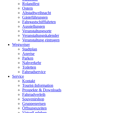
Rolandfest
Ostern
Altstadtweihnacht
Gästeführungen
Fahrgastschifffahrten
Ausstellungen
Veranstaltungsorte
Veranstaltungskalender
Veranstaltung eintragen
Wegweiser
Stadtplan
Anreise
Parken
Nahverkehr
Toiletten
Fahrradservice
Service
Kontakt
Tourist-Information
Prospekte & Downloads
Fahrradverleih
Souvenirshop
Gruppenreisen
Öffnungszeiten
Virtuell erleben