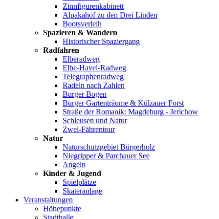
Zinnfigurenkabinett
Alpakahof zu den Drei Linden
Bootsverleih
Spazieren & Wandern
Historischer Spaziergang
Radfahren
Elberadweg
Elbe-Havel-Radweg
Telegraphenradweg
Radeln nach Zahlen
Burger Bogen
Burger Gartenträume & Külzauer Forst
Straße der Romanik: Magdeburg - Jerichow
Schleusen und Natur
Zwei-Fährentour
Natur
Naturschutzgebiet Bürgerholz
Niegripper & Parchauer See
Angeln
Kinder & Jugend
Spielplätze
Skateranlage
Veranstaltungen
Höhepunkte
Stadthalle