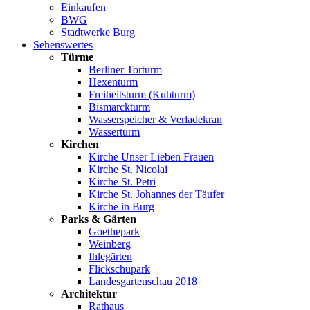
Einkaufen
BWG
Stadtwerke Burg
Sehenswertes
Türme
Berliner Torturm
Hexenturm
Freiheitsturm (Kuhturm)
Bismarckturm
Wasserspeicher & Verladekran
Wasserturm
Kirchen
Kirche Unser Lieben Frauen
Kirche St. Nicolai
Kirche St. Petri
Kirche St. Johannes der Täufer
Kirche in Burg
Parks & Gärten
Goethepark
Weinberg
Ihlegärten
Flickschupark
Landesgartenschau 2018
Architektur
Rathaus