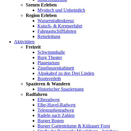
Szenen Erleben
Mystisch und Unheimlich
Region Erleben
Wasserstraßenkreuz
Kutsch- & Kremserfahrt
Fahrgastschifffahrten
Reiseleitung
Aktivitäten
Freizeit
Schwimmhalle
Burg Theater
Planetarium
Zinnfigurenkabinett
Alpakahof zu den Drei Linden
Bootsverleih
Spazieren & Wandern
Historischer Spaziergang
Radfahren
Elberadweg
Elbe-Havel-Radweg
Telegraphenradweg
Radeln nach Zahlen
Burger Bogen
Burger Gartenträume & Külzauer Forst