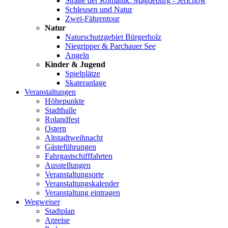
Straße der Romanik: Magdeburg - Jerichow
Schleusen und Natur
Zwei-Fährentour
Natur
Naturschutzgebiet Bürgerholz
Niegripper & Parchauer See
Angeln
Kinder & Jugend
Spielplätze
Skateranlage
Veranstaltungen
Höhepunkte
Stadthalle
Rolandfest
Ostern
Altstadtweihnacht
Gästeführungen
Fahrgastschifffahrten
Ausstellungen
Veranstaltungsorte
Veranstaltungskalender
Veranstaltung eintragen
Wegweiser
Stadtplan
Anreise