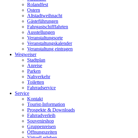
Rolandfest
Ostern
Altstadtweihnacht
Gästeführungen
Fahrgastschifffahrten
Ausstellungen
Veranstaltungsorte
Veranstaltungskalender
Veranstaltung eintragen
Wegweiser
Stadtplan
Anreise
Parken
Nahverkehr
Toiletten
Fahrradservice
Service
Kontakt
Tourist-Information
Prospekte & Downloads
Fahrradverleih
Souvenirshop
Gruppenreisen
Öffnungszeiten
Virtuell erleben