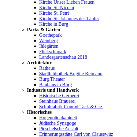
Kirche Unser Lieben Frauen
Kirche St. Nicolai
Kirche St. Petri
Kirche St. Johannes der Täufer
Kirche in Burg
Parks & Gärten
Goethepark
Weinberg
Ihlegärten
Flickschupark
Landesgartenschau 2018
Architektur
Rathaus
Stadtbibliothek Brigitte Reimann
Burg Theater
Bauhaus in Burg
Industrie und Handwerk
Historische Gerberei
Steinhaus Brauerei
Schuhfabrik Conrad Tack & Cie.
Historisches
Hugenottenkabinett
Jüdische Synagoge
Pieschelsche Anstalt
Erinnerungsstätte Carl von Clausewitz