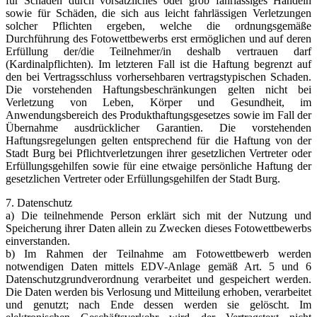
für Schäden durch vorsätzliches oder grob fahrlässiges Handeln
sowie für Schäden, die sich aus leicht fahrlässigen Verletzungen
solcher Pflichten ergeben, welche die ordnungsgemäße
Durchführung des Fotowettbewerbs erst ermöglichen und auf deren
Erfüllung der/die Teilnehmer/in deshalb vertrauen darf
(Kardinalpflichten). Im letzteren Fall ist die Haftung begrenzt auf
den bei Vertragsschluss vorhersehbaren vertragstypischen Schaden.
Die vorstehenden Haftungsbeschränkungen gelten nicht bei
Verletzung von Leben, Körper und Gesundheit, im
Anwendungsbereich des Produkthaftungsgesetzes sowie im Fall der
Übernahme ausdrücklicher Garantien. Die vorstehenden
Haftungsregelungen gelten entsprechend für die Haftung von der
Stadt Burg bei Pflichtverletzungen ihrer gesetzlichen Vertreter oder
Erfüllungsgehilfen sowie für eine etwaige persönliche Haftung der
gesetzlichen Vertreter oder Erfüllungsgehilfen der Stadt Burg.
7. Datenschutz
a) Die teilnehmende Person erklärt sich mit der Nutzung und
Speicherung ihrer Daten allein zu Zwecken dieses Fotowettbewerbs
einverstanden.
b) Im Rahmen der Teilnahme am Fotowettbewerb werden
notwendigen Daten mittels EDV-Anlage gemäß Art. 5 und 6
Datenschutzgrundverordnung verarbeitet und gespeichert werden.
Die Daten werden bis Verlosung und Mitteilung erhoben, verarbeitet
und genutzt; nach Ende dessen werden sie gelöscht. Im