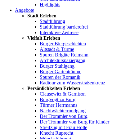
Highlights
Angebote
Stadt Erleben
Stadtführung
Stadtführung barrierefrei
Interaktive Zeitreise
Vielfalt Erleben
Burger Biergeschichten
Altstadt & Türme
Spuren Brigitte Reimann
Architekturspaziergang
Burger Stuhlgang
Burger Gartenträume
Spuren der Romanik
Radtour zum Wasserstraßenkreuz
Persönlichkeiten Erleben
Clausewitz & Garnison
Burgvogt zu Burg
Türmer Herrmanns
Nachtwächterrundgang
Der Trommler von Burg
Der Trommler von Burg für Kinder
Streifzug mit Frau Holle
Knecht Ruprecht
Mönchsführung