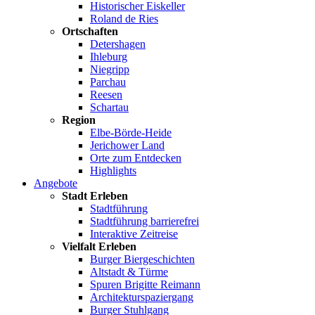
Historischer Eiskeller
Roland de Ries
Ortschaften
Detershagen
Ihleburg
Niegripp
Parchau
Reesen
Schartau
Region
Elbe-Börde-Heide
Jerichower Land
Orte zum Entdecken
Highlights
Angebote
Stadt Erleben
Stadtführung
Stadtführung barrierefrei
Interaktive Zeitreise
Vielfalt Erleben
Burger Biergeschichten
Altstadt & Türme
Spuren Brigitte Reimann
Architekturspaziergang
Burger Stuhlgang