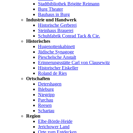
Stadtbibliothek Brigitte Reimann
Burg Theater
Bauhaus in Burg
Industrie und Handwerk
Historische Gerberei
Steinhaus Brauerei
Schuhfabrik Conrad Tack & Cie.
Historisches
Hugenottenkabinett
Jüdische Synagoge
Pieschelsche Anstalt
Erinnerungsstätte Carl von Clausewitz
Historischer Eiskeller
Roland de Ries
Ortschaften
Detershagen
Ihleburg
Niegripp
Parchau
Reesen
Schartau
Region
Elbe-Börde-Heide
Jerichower Land
Orte zum Entdecken