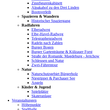
Zinnfigurenkabinett
Alpakahof zu den Drei Linden
Bootsverleih
Spazieren & Wandern
Historischer Spaziergang
Radfahren
Elberadweg
Elbe-Havel-Radweg
Telegraphenradweg
Radeln nach Zahlen
Burger Bogen
Burger Gartenträume & Külzauer Forst
Straße der Romanik: Magdeburg - Jerichow
Schleusen und Natur
Zwei-Fährentour
Natur
Naturschutzgebiet Bürgerholz
Niegripper & Parchauer See
Angeln
Kinder & Jugend
Spielplätze
Skateranlage
Veranstaltungen
Höhepunkte
Stadthalle