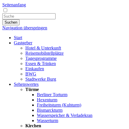
Seitenanfang
Suchen
Navigation überspringen
Start
Gastgeber
Hotel & Unterkunft
Reisemobilstellplätze
Tagesprogramme
Essen & Trinken
Einkaufen
BWG
Stadtwerke Burg
Sehenswertes
Türme
Berliner Torturm
Hexenturm
Freiheitsturm (Kuhturm)
Bismarckturm
Wasserspeicher & Verladekran
Wasserturm
Kirchen