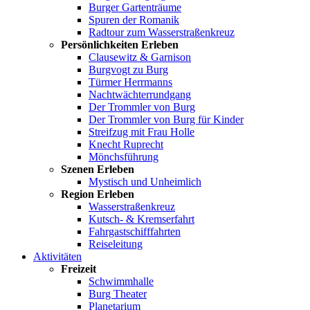
Burger Gartenträume
Spuren der Romanik
Radtour zum Wasserstraßenkreuz
Persönlichkeiten Erleben
Clausewitz & Garnison
Burgvogt zu Burg
Türmer Herrmanns
Nachtwächterrundgang
Der Trommler von Burg
Der Trommler von Burg für Kinder
Streifzug mit Frau Holle
Knecht Ruprecht
Mönchsführung
Szenen Erleben
Mystisch und Unheimlich
Region Erleben
Wasserstraßenkreuz
Kutsch- & Kremserfahrt
Fahrgastschifffahrten
Reiseleitung
Aktivitäten
Freizeit
Schwimmhalle
Burg Theater
Planetarium