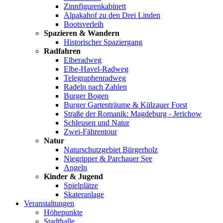
Zinnfigurenkabinett
Alpakahof zu den Drei Linden
Bootsverleih
Spazieren & Wandern
Historischer Spaziergang
Radfahren
Elberadweg
Elbe-Havel-Radweg
Telegraphenradweg
Radeln nach Zahlen
Burger Bogen
Burger Gartenträume & Külzauer Forst
Straße der Romanik: Magdeburg - Jerichow
Schleusen und Natur
Zwei-Fährentour
Natur
Naturschutzgebiet Bürgerholz
Niegripper & Parchauer See
Angeln
Kinder & Jugend
Spielplätze
Skateranlage
Veranstaltungen
Höhepunkte
Stadthalle