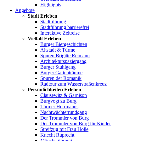
Highlights
Angebote
Stadt Erleben
Stadtführung
Stadtführung barrierefrei
Interaktive Zeitreise
Vielfalt Erleben
Burger Biergeschichten
Altstadt & Türme
Spuren Brigitte Reimann
Architekturspaziergang
Burger Stuhlgang
Burger Gartenträume
Spuren der Romanik
Radtour zum Wasserstraßenkreuz
Persönlichkeiten Erleben
Clausewitz & Garnison
Burgvogt zu Burg
Türmer Herrmanns
Nachtwächterrundgang
Der Trommler von Burg
Der Trommler von Burg für Kinder
Streifzug mit Frau Holle
Knecht Ruprecht
Mönchsführung