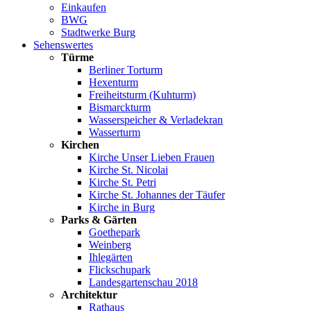
Einkaufen
BWG
Stadtwerke Burg
Sehenswertes
Türme
Berliner Torturm
Hexenturm
Freiheitsturm (Kuhturm)
Bismarckturm
Wasserspeicher & Verladekran
Wasserturm
Kirchen
Kirche Unser Lieben Frauen
Kirche St. Nicolai
Kirche St. Petri
Kirche St. Johannes der Täufer
Kirche in Burg
Parks & Gärten
Goethepark
Weinberg
Ihlegärten
Flickschupark
Landesgartenschau 2018
Architektur
Rathaus