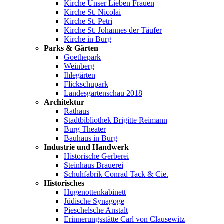
Kirche Unser Lieben Frauen
Kirche St. Nicolai
Kirche St. Petri
Kirche St. Johannes der Täufer
Kirche in Burg
Parks & Gärten
Goethepark
Weinberg
Ihlegärten
Flickschupark
Landesgartenschau 2018
Architektur
Rathaus
Stadtbibliothek Brigitte Reimann
Burg Theater
Bauhaus in Burg
Industrie und Handwerk
Historische Gerberei
Steinhaus Brauerei
Schuhfabrik Conrad Tack & Cie.
Historisches
Hugenottenkabinett
Jüdische Synagoge
Pieschelsche Anstalt
Erinnerungsstätte Carl von Clausewitz