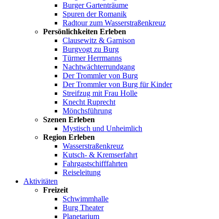
Burger Gartenträume
Spuren der Romanik
Radtour zum Wasserstraßenkreuz
Persönlichkeiten Erleben
Clausewitz & Garnison
Burgvogt zu Burg
Türmer Herrmanns
Nachtwächterrundgang
Der Trommler von Burg
Der Trommler von Burg für Kinder
Streifzug mit Frau Holle
Knecht Ruprecht
Mönchsführung
Szenen Erleben
Mystisch und Unheimlich
Region Erleben
Wasserstraßenkreuz
Kutsch- & Kremserfahrt
Fahrgastschifffahrten
Reiseleitung
Aktivitäten
Freizeit
Schwimmhalle
Burg Theater
Planetarium