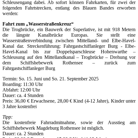
Schleusengang dabei. Ab sofort können Fahrkarten, für zwei der
folgenden Fahrtstrecken, entlang des Blauen Bandes erworben
werden:
Fahrt zum „Wasserstraßenkreuz“
Die Trogbrücke, ein Bauwerk der Superlative, ist mit 918 Metern
die längste Kanalbrücke Europas. Sie stellt eine
Wasserstraßenverbindung zwischen Mittelland- und Elbe-Havel-
Kanal dar. Streckenführung: Fahrgastschiffanleger Burg - Elbe-
Havel-Kanal bis zur Doppelsparschleuse Hohenwarthe –
Schleusung auf den Mittellandkanal – Trogbrücke – Drehung vor
dem Schiffshebewerk Rothensee – zurück zum
Fahrgastschiffanleger Burg
Termin: So. 15. Juni und So. 21. September 2025
Boarding: 11:30 Uhr
Abfahrt: 12:00 Uhr
Dauer: ca. 4 Stunden
Preis: 36,00 € Erwachsene, 28,00 € Kind (4-12 Jahre), Kinder unter
3 Jahre kostenfrei
Tipp:
Die kostenfreie Fahrradmitnahme, sowie der Ausstieg am
Schiffshebewerk Magdeburg Rothensee ist möglich.
Dauer: ca. 2 Stunden