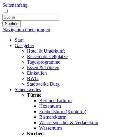
Seitenanfang
Suchen
Navigation überspringen
Start
Gastgeber
Hotel & Unterkunft
Reisemobilstellplätze
Tagesprogramme
Essen & Trinken
Einkaufen
BWG
Stadtwerke Burg
Sehenswertes
Türme
Berliner Torturm
Hexenturm
Freiheitsturm (Kuhturm)
Bismarckturm
Wasserspeicher & Verladekran
Wasserturm
Kirchen