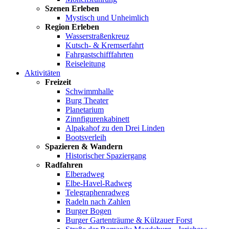
Szenen Erleben
Mystisch und Unheimlich
Region Erleben
Wasserstraßenkreuz
Kutsch- & Kremserfahrt
Fahrgastschifffahrten
Reiseleitung
Aktivitäten
Freizeit
Schwimmhalle
Burg Theater
Planetarium
Zinnfigurenkabinett
Alpakahof zu den Drei Linden
Bootsverleih
Spazieren & Wandern
Historischer Spaziergang
Radfahren
Elberadweg
Elbe-Havel-Radweg
Telegraphenradweg
Radeln nach Zahlen
Burger Bogen
Burger Gartenträume & Külzauer Forst