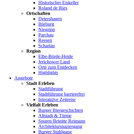
Historischer Eiskeller
Roland de Ries
Ortschaften
Detershagen
Ihleburg
Niegripp
Parchau
Reesen
Schartau
Region
Elbe-Börde-Heide
Jerichower Land
Orte zum Entdecken
Highlights
Angebote
Stadt Erleben
Stadtführung
Stadtführung barrierefrei
Interaktive Zeitreise
Vielfalt Erleben
Burger Biergeschichten
Altstadt & Türme
Spuren Brigitte Reimann
Architekturspaziergang
Burger Stuhlgang