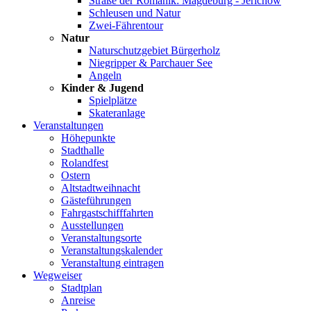
Straße der Romanik: Magdeburg - Jerichow
Schleusen und Natur
Zwei-Fährentour
Natur
Naturschutzgebiet Bürgerholz
Niegripper & Parchauer See
Angeln
Kinder & Jugend
Spielplätze
Skateranlage
Veranstaltungen
Höhepunkte
Stadthalle
Rolandfest
Ostern
Altstadtweihnacht
Gästeführungen
Fahrgastschifffahrten
Ausstellungen
Veranstaltungsorte
Veranstaltungskalender
Veranstaltung eintragen
Wegweiser
Stadtplan
Anreise