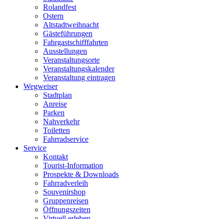
Rolandfest
Ostern
Altstadtweihnacht
Gästeführungen
Fahrgastschifffahrten
Ausstellungen
Veranstaltungsorte
Veranstaltungskalender
Veranstaltung eintragen
Wegweiser
Stadtplan
Anreise
Parken
Nahverkehr
Toiletten
Fahrradservice
Service
Kontakt
Tourist-Information
Prospekte & Downloads
Fahrradverleih
Souvenirshop
Gruppenreisen
Öffnungszeiten
Virtuell erleben