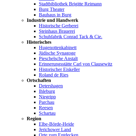
Stadtbibliothek Brigitte Reimann
Burg Theater
Bauhaus in Burg
Industrie und Handwerk
Historische Gerberei
Steinhaus Brauerei
Schuhfabrik Conrad Tack & Cie.
Historisches
Hugenottenkabinett
Jüdische Synagoge
Pieschelsche Anstalt
Erinnerungsstätte Carl von Clausewitz
Historischer Eiskeller
Roland de Ries
Ortschaften
Detershagen
Ihleburg
Niegripp
Parchau
Reesen
Schartau
Region
Elbe-Börde-Heide
Jerichower Land
Orte zum Entdecken