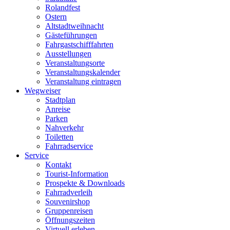
Rolandfest
Ostern
Altstadtweihnacht
Gästeführungen
Fahrgastschifffahrten
Ausstellungen
Veranstaltungsorte
Veranstaltungskalender
Veranstaltung eintragen
Wegweiser
Stadtplan
Anreise
Parken
Nahverkehr
Toiletten
Fahrradservice
Service
Kontakt
Tourist-Information
Prospekte & Downloads
Fahrradverleih
Souvenirshop
Gruppenreisen
Öffnungszeiten
Virtuell erleben