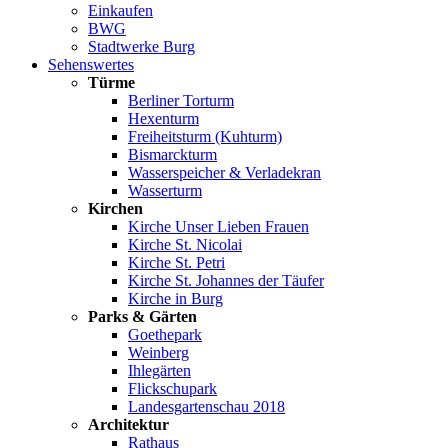
Einkaufen
BWG
Stadtwerke Burg
Sehenswertes
Türme
Berliner Torturm
Hexenturm
Freiheitsturm (Kuhturm)
Bismarckturm
Wasserspeicher & Verladekran
Wasserturm
Kirchen
Kirche Unser Lieben Frauen
Kirche St. Nicolai
Kirche St. Petri
Kirche St. Johannes der Täufer
Kirche in Burg
Parks & Gärten
Goethepark
Weinberg
Ihlegärten
Flickschupark
Landesgartenschau 2018
Architektur
Rathaus