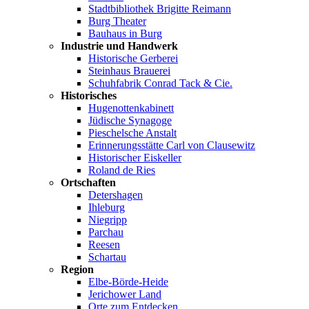
Stadtbibliothek Brigitte Reimann
Burg Theater
Bauhaus in Burg
Industrie und Handwerk
Historische Gerberei
Steinhaus Brauerei
Schuhfabrik Conrad Tack & Cie.
Historisches
Hugenottenkabinett
Jüdische Synagoge
Pieschelsche Anstalt
Erinnerungsstätte Carl von Clausewitz
Historischer Eiskeller
Roland de Ries
Ortschaften
Detershagen
Ihleburg
Niegripp
Parchau
Reesen
Schartau
Region
Elbe-Börde-Heide
Jerichower Land
Orte zum Entdecken