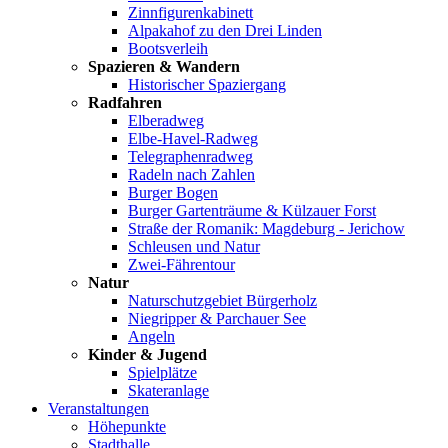
Zinnfigurenkabinett
Alpakahof zu den Drei Linden
Bootsverleih
Spazieren & Wandern
Historischer Spaziergang
Radfahren
Elberadweg
Elbe-Havel-Radweg
Telegraphenradweg
Radeln nach Zahlen
Burger Bogen
Burger Gartenträume & Külzauer Forst
Straße der Romanik: Magdeburg - Jerichow
Schleusen und Natur
Zwei-Fährentour
Natur
Naturschutzgebiet Bürgerholz
Niegripper & Parchauer See
Angeln
Kinder & Jugend
Spielplätze
Skateranlage
Veranstaltungen
Höhepunkte
Stadthalle