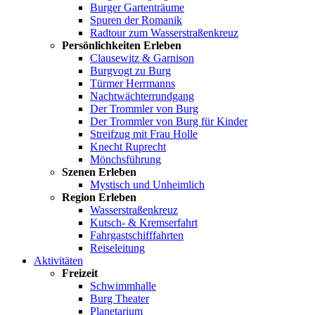
Burger Gartenträume
Spuren der Romanik
Radtour zum Wasserstraßenkreuz
Persönlichkeiten Erleben
Clausewitz & Garnison
Burgvogt zu Burg
Türmer Herrmanns
Nachtwächterrundgang
Der Trommler von Burg
Der Trommler von Burg für Kinder
Streifzug mit Frau Holle
Knecht Ruprecht
Mönchsführung
Szenen Erleben
Mystisch und Unheimlich
Region Erleben
Wasserstraßenkreuz
Kutsch- & Kremserfahrt
Fahrgastschifffahrten
Reiseleitung
Aktivitäten
Freizeit
Schwimmhalle
Burg Theater
Planetarium