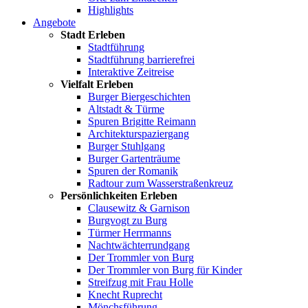
Highlights
Angebote
Stadt Erleben
Stadtführung
Stadtführung barrierefrei
Interaktive Zeitreise
Vielfalt Erleben
Burger Biergeschichten
Altstadt & Türme
Spuren Brigitte Reimann
Architekturspaziergang
Burger Stuhlgang
Burger Gartenträume
Spuren der Romanik
Radtour zum Wasserstraßenkreuz
Persönlichkeiten Erleben
Clausewitz & Garnison
Burgvogt zu Burg
Türmer Herrmanns
Nachtwächterrundgang
Der Trommler von Burg
Der Trommler von Burg für Kinder
Streifzug mit Frau Holle
Knecht Ruprecht
Mönchsführung