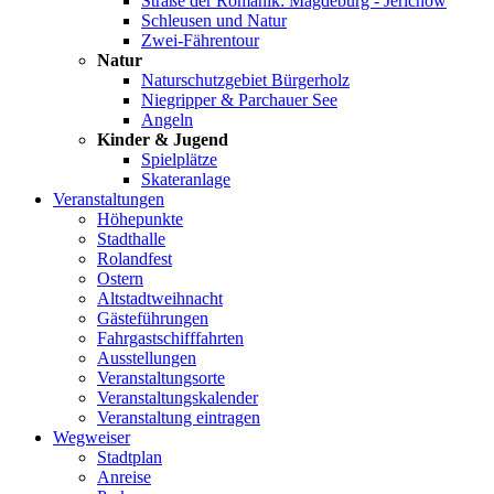
Straße der Romanik: Magdeburg - Jerichow
Schleusen und Natur
Zwei-Fährentour
Natur
Naturschutzgebiet Bürgerholz
Niegripper & Parchauer See
Angeln
Kinder & Jugend
Spielplätze
Skateranlage
Veranstaltungen
Höhepunkte
Stadthalle
Rolandfest
Ostern
Altstadtweihnacht
Gästeführungen
Fahrgastschifffahrten
Ausstellungen
Veranstaltungsorte
Veranstaltungskalender
Veranstaltung eintragen
Wegweiser
Stadtplan
Anreise