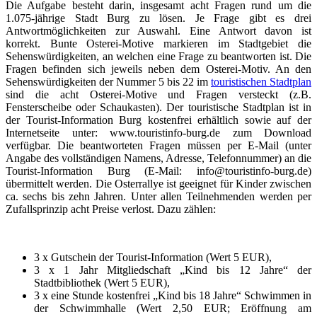
Die Aufgabe besteht darin, insgesamt acht Fragen rund um die
1.075-jährige Stadt Burg zu lösen. Je Frage gibt es drei
Antwortmöglichkeiten zur Auswahl. Eine Antwort davon ist
korrekt. Bunte Osterei-Motive markieren im Stadtgebiet die
Sehenswürdigkeiten, an welchen eine Frage zu beantworten ist. Die
Fragen befinden sich jeweils neben dem Osterei-Motiv. An den
Sehenswürdigkeiten der Nummer 5 bis 22 im
touristischen Stadtplan
sind die acht Osterei-Motive und Fragen versteckt (z.B.
Fensterscheibe oder Schaukasten). Der touristische Stadtplan ist in
der Tourist-Information Burg kostenfrei erhältlich sowie auf der
Internetseite unter: www.touristinfo-burg.de zum Download
verfügbar. Die beantworteten Fragen müssen per E-Mail (unter
Angabe des vollständigen Namens, Adresse, Telefonnummer) an die
Tourist-Information Burg (E-Mail: info@touristinfo-burg.de)
übermittelt werden. Die Osterrallye ist geeignet für Kinder zwischen
ca. sechs bis zehn Jahren. Unter allen Teilnehmenden werden per
Zufallsprinzip acht Preise verlost. Dazu zählen:
3 x Gutschein der Tourist-Information (Wert 5 EUR),
3 x 1 Jahr Mitgliedschaft „Kind bis 12 Jahre“ der
Stadtbibliothek (Wert 5 EUR),
3 x eine Stunde kostenfrei „Kind bis 18 Jahre“ Schwimmen in
der Schwimmhalle (Wert 2,50 EUR; Eröffnung am