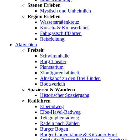
Szenen Erleben
Mystisch und Unheimlich
Region Erleben
Wasserstraßenkreuz
Kutsch- & Kremserfahrt
Fahrgastschifffahrten
Reiseleitung
Aktivitäten
Freizeit
Schwimmhalle
Burg Theater
Planetarium
Zinnfigurenkabinett
Alpakahof zu den Drei Linden
Bootsverleih
Spazieren & Wandern
Historischer Spaziergang
Radfahren
Elberadweg
Elbe-Havel-Radweg
Telegraphenradweg
Radeln nach Zahlen
Burger Bogen
Burger Gartenträume & Külzauer Forst