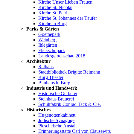
Kirche Unser Lieben Frauen
Kirche St. Nicolai
Kirche St. Petri
Kirche St. Johannes der Täufer
Kirche in Burg
Parks & Gärten
Goethepark
Weinberg
Ihlegärten
Flickschupark
Landesgartenschau 2018
Architektur
Rathaus
Stadtbibliothek Brigitte Reimann
Burg Theater
Bauhaus in Burg
Industrie und Handwerk
Historische Gerberei
Steinhaus Brauerei
Schuhfabrik Conrad Tack & Cie.
Historisches
Hugenottenkabinett
Jüdische Synagoge
Pieschelsche Anstalt
Erinnerungsstätte Carl von Clausewitz