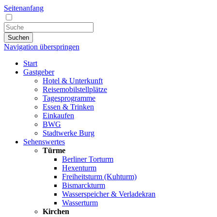
Seitenanfang
Suchen
Navigation überspringen
Start
Gastgeber
Hotel & Unterkunft
Reisemobilstellplätze
Tagesprogramme
Essen & Trinken
Einkaufen
BWG
Stadtwerke Burg
Sehenswertes
Türme
Berliner Torturm
Hexenturm
Freiheitsturm (Kuhturm)
Bismarckturm
Wasserspeicher & Verladekran
Wasserturm
Kirchen