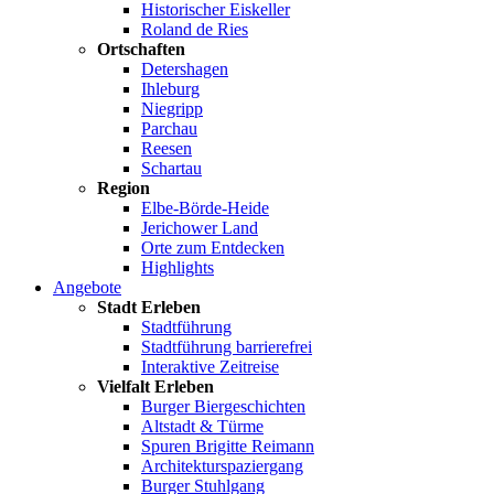
Historischer Eiskeller
Roland de Ries
Ortschaften
Detershagen
Ihleburg
Niegripp
Parchau
Reesen
Schartau
Region
Elbe-Börde-Heide
Jerichower Land
Orte zum Entdecken
Highlights
Angebote
Stadt Erleben
Stadtführung
Stadtführung barrierefrei
Interaktive Zeitreise
Vielfalt Erleben
Burger Biergeschichten
Altstadt & Türme
Spuren Brigitte Reimann
Architekturspaziergang
Burger Stuhlgang