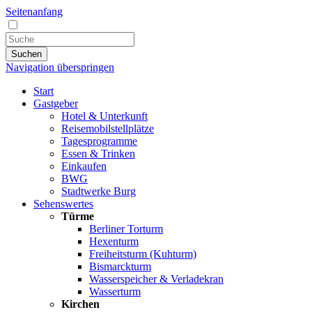
Seitenanfang
Suchen
Navigation überspringen
Start
Gastgeber
Hotel & Unterkunft
Reisemobilstellplätze
Tagesprogramme
Essen & Trinken
Einkaufen
BWG
Stadtwerke Burg
Sehenswertes
Türme
Berliner Torturm
Hexenturm
Freiheitsturm (Kuhturm)
Bismarckturm
Wasserspeicher & Verladekran
Wasserturm
Kirchen