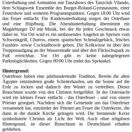
Unterhaltung und Animation mit Tanzshows des Tanzclub Vilando,
dem Schlagwerk Ensemble des Burger-Roland-Gymnasiums, einer
Feuershow und weiteren Programmpunkten. Gegen 18:00 Uhr wird
das Feuer entfacht. Für Kinderunterhaltung sorgen der Osterhase
und eine Hüpfburg. Die Abendunterhaltung übernimmt ein
Magdeburger DJ mit Musik, bei der für jeden Geschmack etwas
dabei ist. Vor Ort wird es ein umfassendes Angebot an Speisen vom
Schwenkgrill, Churros, einem spanischen Schmalzgebäck, frisches
Fassbier- sowie Cocktailbowle geben. Die Kolkwiese ist über den
Treppenaufgang an der Wasserstraße und über den Flickschupark zu
Fuß erreichbar. Vor Ort gibt es keine nahegelegenen
Parkmöglichkeiten. Gegen 00:00 Uhr endet das Spektakel.
Hintergrund:
Osterfeuer haben eine jahrhundertealte Tradition. Bereits die alten
Ägypter entzündeten große Scheiterhaufen, um die Sonne auf die
Erde zu locken und dadurch den Winter zu vertreiben. Dieser
Brauchtum wurde von den Christen fortgeführt. In der Osternacht
wird ein kleines Feuer entfacht - das Osterfeuer - und von einem
Priester gesegnet. Nachdem sich die Gemeinde um das Osterfeuer
versammelt hat, entzündet der Priester am Feuer die Osterkerze, die
dann in die dunkle Kirche getragen wird. Die brennende Kerze
symbolisierte Christus als Licht der Welt. Auch ohne religiösen
Hintergrund, ist dieser Brauchtum in Deutschland erhalten
geblieben.