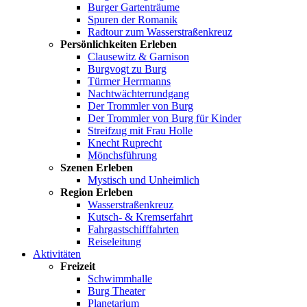
Burger Gartenträume
Spuren der Romanik
Radtour zum Wasserstraßenkreuz
Persönlichkeiten Erleben
Clausewitz & Garnison
Burgvogt zu Burg
Türmer Herrmanns
Nachtwächterrundgang
Der Trommler von Burg
Der Trommler von Burg für Kinder
Streifzug mit Frau Holle
Knecht Ruprecht
Mönchsführung
Szenen Erleben
Mystisch und Unheimlich
Region Erleben
Wasserstraßenkreuz
Kutsch- & Kremserfahrt
Fahrgastschifffahrten
Reiseleitung
Aktivitäten
Freizeit
Schwimmhalle
Burg Theater
Planetarium