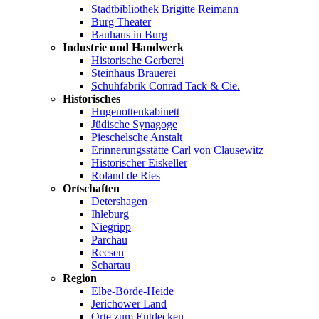
Stadtbibliothek Brigitte Reimann
Burg Theater
Bauhaus in Burg
Industrie und Handwerk
Historische Gerberei
Steinhaus Brauerei
Schuhfabrik Conrad Tack & Cie.
Historisches
Hugenottenkabinett
Jüdische Synagoge
Pieschelsche Anstalt
Erinnerungsstätte Carl von Clausewitz
Historischer Eiskeller
Roland de Ries
Ortschaften
Detershagen
Ihleburg
Niegripp
Parchau
Reesen
Schartau
Region
Elbe-Börde-Heide
Jerichower Land
Orte zum Entdecken