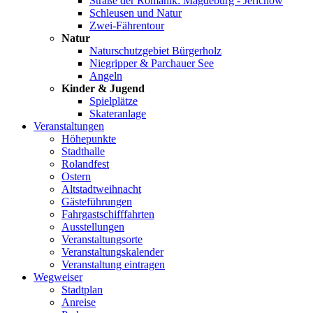
Straße der Romanik: Magdeburg - Jerichow
Schleusen und Natur
Zwei-Fährentour
Natur
Naturschutzgebiet Bürgerholz
Niegripper & Parchauer See
Angeln
Kinder & Jugend
Spielplätze
Skateranlage
Veranstaltungen
Höhepunkte
Stadthalle
Rolandfest
Ostern
Altstadtweihnacht
Gästeführungen
Fahrgastschifffahrten
Ausstellungen
Veranstaltungsorte
Veranstaltungskalender
Veranstaltung eintragen
Wegweiser
Stadtplan
Anreise