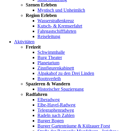
Szenen Erleben
Mystisch und Unheimlich
Region Erleben
Wasserstraßenkreuz
Kutsch- & Kremserfahrt
Fahrgastschifffahrten
Reiseleitung
Aktivitäten
Freizeit
Schwimmhalle
Burg Theater
Planetarium
Zinnfigurenkabinett
Alpakahof zu den Drei Linden
Bootsverleih
Spazieren & Wandern
Historischer Spaziergang
Radfahren
Elberadweg
Elbe-Havel-Radweg
Telegraphenradweg
Radeln nach Zahlen
Burger Bogen
Burger Gartenträume & Külzauer Forst