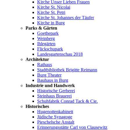
Kirche Unser Lieben Frauen
Kirche St. Nicolai
Kirche St. Petri
Kirche St. Johannes der Täufer
Kirche in Burg
Parks & Gärten
Goethepark
Weinberg
Ihlegärten
Flickschupark
Landesgartenschau 2018
Architektur
Rathaus
Stadtbibliothek Brigitte Reimann
Burg Theater
Bauhaus in Burg
Industrie und Handwerk
Historische Gerberei
Steinhaus Brauerei
Schuhfabrik Conrad Tack & Cie.
Historisches
Hugenottenkabinett
Jüdische Synagoge
Pieschelsche Anstalt
Erinnerungsstätte Carl von Clausewitz