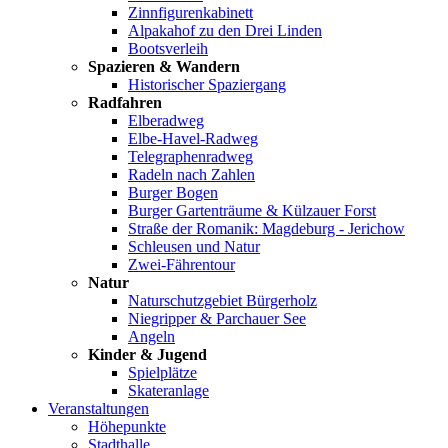
Zinnfigurenkabinett
Alpakahof zu den Drei Linden
Bootsverleih
Spazieren & Wandern
Historischer Spaziergang
Radfahren
Elberadweg
Elbe-Havel-Radweg
Telegraphenradweg
Radeln nach Zahlen
Burger Bogen
Burger Gartenträume & Külzauer Forst
Straße der Romanik: Magdeburg - Jerichow
Schleusen und Natur
Zwei-Fährentour
Natur
Naturschutzgebiet Bürgerholz
Niegripper & Parchauer See
Angeln
Kinder & Jugend
Spielplätze
Skateranlage
Veranstaltungen
Höhepunkte
Stadthalle