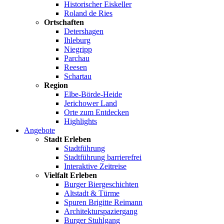
Historischer Eiskeller
Roland de Ries
Ortschaften
Detershagen
Ihleburg
Niegripp
Parchau
Reesen
Schartau
Region
Elbe-Börde-Heide
Jerichower Land
Orte zum Entdecken
Highlights
Angebote
Stadt Erleben
Stadtführung
Stadtführung barrierefrei
Interaktive Zeitreise
Vielfalt Erleben
Burger Biergeschichten
Altstadt & Türme
Spuren Brigitte Reimann
Architekturspaziergang
Burger Stuhlgang