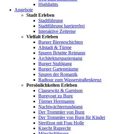
Highlights
Angebote
Stadt Erleben
Stadtführung
Stadtführung barrierefrei
Interaktive Zeitreise
Vielfalt Erleben
Burger Biergeschichten
Altstadt & Türme
Spuren Brigitte Reimann
Architekturspaziergang
Burger Stuhlgang
Burger Gartenträume
Spuren der Romanik
Radtour zum Wasserstraßenkreuz
Persönlichkeiten Erleben
Clausewitz & Garnison
Burgvogt zu Burg
Türmer Herrmanns
Nachtwächterrundgang
Der Trommler von Burg
Der Trommler von Burg für Kinder
Streifzug mit Frau Holle
Knecht Ruprecht
Mönchsführung