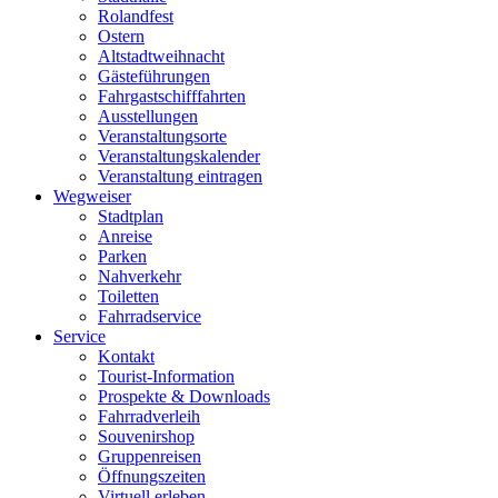
Rolandfest
Ostern
Altstadtweihnacht
Gästeführungen
Fahrgastschifffahrten
Ausstellungen
Veranstaltungsorte
Veranstaltungskalender
Veranstaltung eintragen
Wegweiser
Stadtplan
Anreise
Parken
Nahverkehr
Toiletten
Fahrradservice
Service
Kontakt
Tourist-Information
Prospekte & Downloads
Fahrradverleih
Souvenirshop
Gruppenreisen
Öffnungszeiten
Virtuell erleben