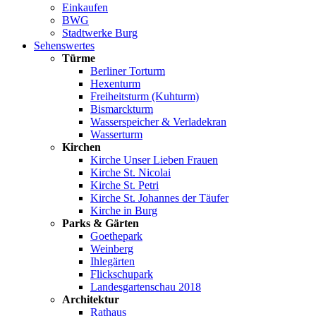
Einkaufen
BWG
Stadtwerke Burg
Sehenswertes
Türme
Berliner Torturm
Hexenturm
Freiheitsturm (Kuhturm)
Bismarckturm
Wasserspeicher & Verladekran
Wasserturm
Kirchen
Kirche Unser Lieben Frauen
Kirche St. Nicolai
Kirche St. Petri
Kirche St. Johannes der Täufer
Kirche in Burg
Parks & Gärten
Goethepark
Weinberg
Ihlegärten
Flickschupark
Landesgartenschau 2018
Architektur
Rathaus