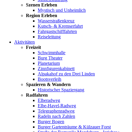
Szenen Erleben
Mystisch und Unheimlich
Region Erleben
Wasserstraßenkreuz
Kutsch- & Kremserfahrt
Fahrgastschifffahrten
Reiseleitung
Aktivitäten
Freizeit
Schwimmhalle
Burg Theater
Planetarium
Zinnfigurenkabinett
Alpakahof zu den Drei Linden
Bootsverleih
Spazieren & Wandern
Historischer Spaziergang
Radfahren
Elberadweg
Elbe-Havel-Radweg
Telegraphenradweg
Radeln nach Zahlen
Burger Bogen
Burger Gartenträume & Külzauer Forst