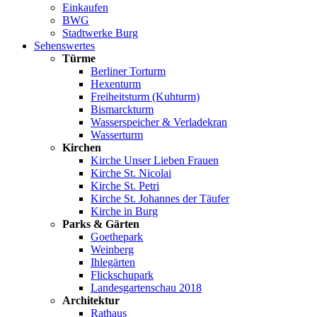
Einkaufen
BWG
Stadtwerke Burg
Sehenswertes
Türme
Berliner Torturm
Hexenturm
Freiheitsturm (Kuhturm)
Bismarckturm
Wasserspeicher & Verladekran
Wasserturm
Kirchen
Kirche Unser Lieben Frauen
Kirche St. Nicolai
Kirche St. Petri
Kirche St. Johannes der Täufer
Kirche in Burg
Parks & Gärten
Goethepark
Weinberg
Ihlegärten
Flickschupark
Landesgartenschau 2018
Architektur
Rathaus