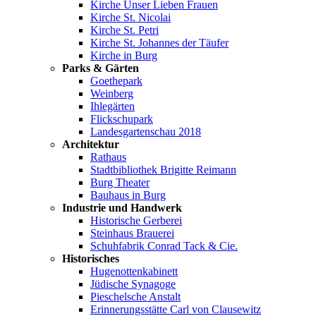
Kirche Unser Lieben Frauen
Kirche St. Nicolai
Kirche St. Petri
Kirche St. Johannes der Täufer
Kirche in Burg
Parks & Gärten
Goethepark
Weinberg
Ihlegärten
Flickschupark
Landesgartenschau 2018
Architektur
Rathaus
Stadtbibliothek Brigitte Reimann
Burg Theater
Bauhaus in Burg
Industrie und Handwerk
Historische Gerberei
Steinhaus Brauerei
Schuhfabrik Conrad Tack & Cie.
Historisches
Hugenottenkabinett
Jüdische Synagoge
Pieschelsche Anstalt
Erinnerungsstätte Carl von Clausewitz