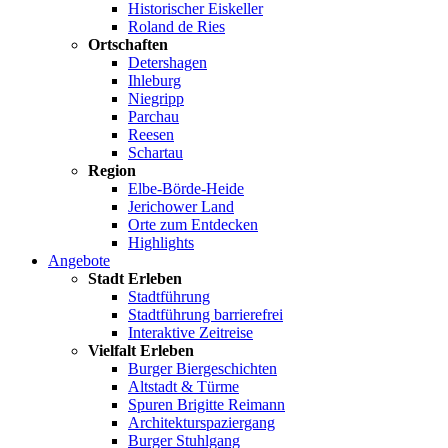
Historischer Eiskeller
Roland de Ries
Ortschaften
Detershagen
Ihleburg
Niegripp
Parchau
Reesen
Schartau
Region
Elbe-Börde-Heide
Jerichower Land
Orte zum Entdecken
Highlights
Angebote
Stadt Erleben
Stadtführung
Stadtführung barrierefrei
Interaktive Zeitreise
Vielfalt Erleben
Burger Biergeschichten
Altstadt & Türme
Spuren Brigitte Reimann
Architekturspaziergang
Burger Stuhlgang