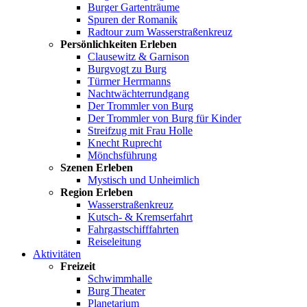
Burger Gartenträume
Spuren der Romanik
Radtour zum Wasserstraßenkreuz
Persönlichkeiten Erleben
Clausewitz & Garnison
Burgvogt zu Burg
Türmer Herrmanns
Nachtwächterrundgang
Der Trommler von Burg
Der Trommler von Burg für Kinder
Streifzug mit Frau Holle
Knecht Ruprecht
Mönchsführung
Szenen Erleben
Mystisch und Unheimlich
Region Erleben
Wasserstraßenkreuz
Kutsch- & Kremserfahrt
Fahrgastschifffahrten
Reiseleitung
Aktivitäten
Freizeit
Schwimmhalle
Burg Theater
Planetarium