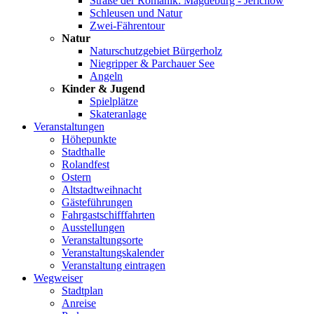
Straße der Romanik: Magdeburg - Jerichow
Schleusen und Natur
Zwei-Fährentour
Natur
Naturschutzgebiet Bürgerholz
Niegripper & Parchauer See
Angeln
Kinder & Jugend
Spielplätze
Skateranlage
Veranstaltungen
Höhepunkte
Stadthalle
Rolandfest
Ostern
Altstadtweihnacht
Gästeführungen
Fahrgastschifffahrten
Ausstellungen
Veranstaltungsorte
Veranstaltungskalender
Veranstaltung eintragen
Wegweiser
Stadtplan
Anreise