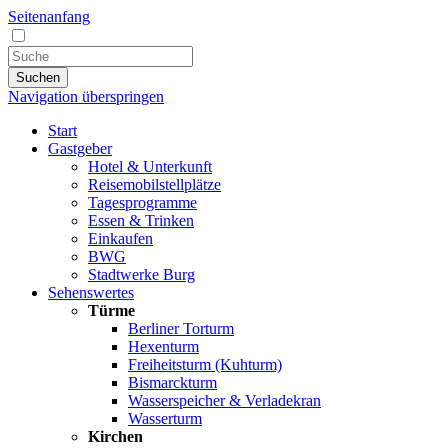
Seitenanfang
Suchen
Navigation überspringen
Start
Gastgeber
Hotel & Unterkunft
Reisemobilstellplätze
Tagesprogramme
Essen & Trinken
Einkaufen
BWG
Stadtwerke Burg
Sehenswertes
Türme
Berliner Torturm
Hexenturm
Freiheitsturm (Kuhturm)
Bismarckturm
Wasserspeicher & Verladekran
Wasserturm
Kirchen