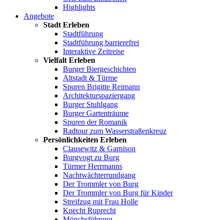
Highlights
Angebote
Stadt Erleben
Stadtführung
Stadtführung barrierefrei
Interaktive Zeitreise
Vielfalt Erleben
Burger Biergeschichten
Altstadt & Türme
Spuren Brigitte Reimann
Architekturspaziergang
Burger Stuhlgang
Burger Gartenträume
Spuren der Romanik
Radtour zum Wasserstraßenkreuz
Persönlichkeiten Erleben
Clausewitz & Garnison
Burgvogt zu Burg
Türmer Herrmanns
Nachtwächterrundgang
Der Trommler von Burg
Der Trommler von Burg für Kinder
Streifzug mit Frau Holle
Knecht Ruprecht
Mönchsführung