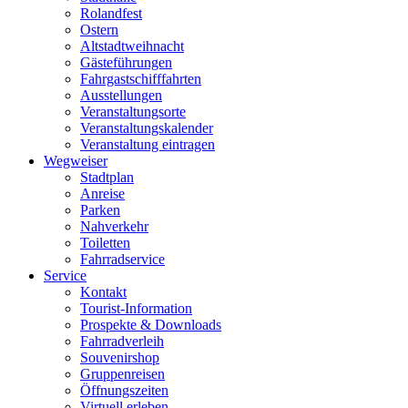
Rolandfest
Ostern
Altstadtweihnacht
Gästeführungen
Fahrgastschifffahrten
Ausstellungen
Veranstaltungsorte
Veranstaltungskalender
Veranstaltung eintragen
Wegweiser
Stadtplan
Anreise
Parken
Nahverkehr
Toiletten
Fahrradservice
Service
Kontakt
Tourist-Information
Prospekte & Downloads
Fahrradverleih
Souvenirshop
Gruppenreisen
Öffnungszeiten
Virtuell erleben