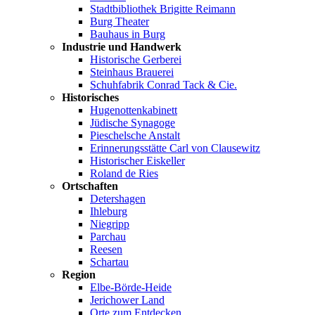
Stadtbibliothek Brigitte Reimann
Burg Theater
Bauhaus in Burg
Industrie und Handwerk
Historische Gerberei
Steinhaus Brauerei
Schuhfabrik Conrad Tack & Cie.
Historisches
Hugenottenkabinett
Jüdische Synagoge
Pieschelsche Anstalt
Erinnerungsstätte Carl von Clausewitz
Historischer Eiskeller
Roland de Ries
Ortschaften
Detershagen
Ihleburg
Niegripp
Parchau
Reesen
Schartau
Region
Elbe-Börde-Heide
Jerichower Land
Orte zum Entdecken