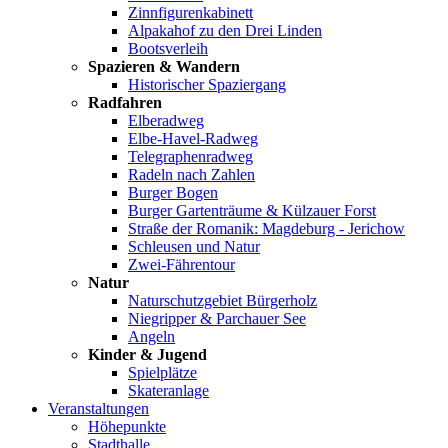
Zinnfigurenkabinett
Alpakahof zu den Drei Linden
Bootsverleih
Spazieren & Wandern
Historischer Spaziergang
Radfahren
Elberadweg
Elbe-Havel-Radweg
Telegraphenradweg
Radeln nach Zahlen
Burger Bogen
Burger Gartenträume & Külzauer Forst
Straße der Romanik: Magdeburg - Jerichow
Schleusen und Natur
Zwei-Fährentour
Natur
Naturschutzgebiet Bürgerholz
Niegripper & Parchauer See
Angeln
Kinder & Jugend
Spielplätze
Skateranlage
Veranstaltungen
Höhepunkte
Stadthalle