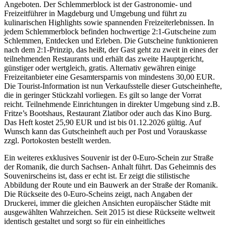
Angeboten. Der Schlemmerblock ist der Gastronomie- und
Freizeitführer in Magdeburg und Umgebung und führt zu
kulinarischen Highlights sowie spannenden Freizeiterlebnissen. In
jedem Schlemmerblock befinden hochwertige 2:1-Gutscheine zum
Schlemmen, Entdecken und Erleben. Die Gutscheine funktionieren
nach dem 2:1-Prinzip, das heißt, der Gast geht zu zweit in eines der
teilnehmenden Restaurants und erhält das zweite Hauptgericht,
günstiger oder wertgleich, gratis. Alternativ gewähren einige
Freizeitanbieter eine Gesamtersparnis von mindestens 30,00 EUR.
Die Tourist-Information ist nun Verkaufsstelle dieser Gutscheinhefte,
die in geringer Stückzahl vorliegen. Es gilt so lange der Vorrat
reicht. Teilnehmende Einrichtungen in direkter Umgebung sind z.B.
Fritze’s Bootshaus, Restaurant Zlatibor oder auch das Kino Burg.
Das Heft kostet 25,90 EUR und ist bis 01.12.2026 gültig. Auf
Wunsch kann das Gutscheinheft auch per Post und Vorauskasse
zzgl. Portokosten bestellt werden.
Ein weiteres exklusives Souvenir ist der 0-Euro-Schein zur Straße
der Romanik, die durch Sachsen- Anhalt führt. Das Geheimnis des
Souvenirscheins ist, dass er echt ist. Er zeigt die stilistische
Abbildung der Route und ein Bauwerk an der Straße der Romanik.
Die Rückseite des 0-Euro-Scheins zeigt, nach Angaben der
Druckerei, immer die gleichen Ansichten europäischer Städte mit
ausgewählten Wahrzeichen. Seit 2015 ist diese Rückseite weltweit
identisch gestaltet und sorgt so für ein einheitliches